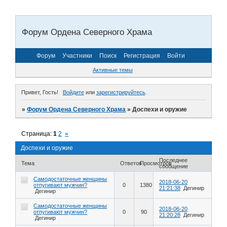
Форум Ордена Северного Храма
Форум
Участники
Поиск
Регистрация
Войти
Активные темы
Привет, Гость!
Войдите
или
зарегистрируйтесь
.
»
Форум Ордена Северного Храма
»
Доспехи и оружие
Страница:
1
2
»
Доспехи и оружие
Последнее
Тема
Ответов
Просмотров
сообщение
Самодостаточные женщины
2018-06-20
отпугивают мужчин?
0
1380
21:21:38
Дегинир
Дегинир
Самодостаточные женщины
2018-06-20
отпугивают мужчин?
0
90
21:20:28
Дегинир
Дегинир