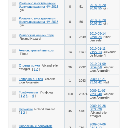
Романы с иностранными
2018-06-20
болельщиками на ЧМ-2018
0
51
20:07:55
gin
gin
Романы с иностранными
2018-06-20
болельщиками на ЧМ-2018
0
56
20:07:22
gin
gin
2010-03-14
Рыцарский конный тарч
4
2349
23:01:24
Einar
Roland Hazard
den sele
2010-01-11
Акетон, крытый шелком
14
1149
21:27:13
Alexandr
Tibout
de Monten'i
2010-01-09
Стрелы и луки
Alixandre le
36
2792
00:49:50
Ульрих
Ymagier
[
1
2
]
фон Анштейн
Топор на XIII век
Ульрих
2009-12-21
1
1043
фон Анштейн
23:51:42
Nail
2009-11-07
Топфхельмы
Уилфред
160
23374
23:33:40
Ульрих
[
1
2
3
…
6
]
фон Анштейн
2009-10-28
Перчатки
Roland Hazard
08:35:20
45
4781
[
1
2
]
Alixandre le
Ymagier
2009-07-06
Проблемы с барбютом
2
780
21:18:12