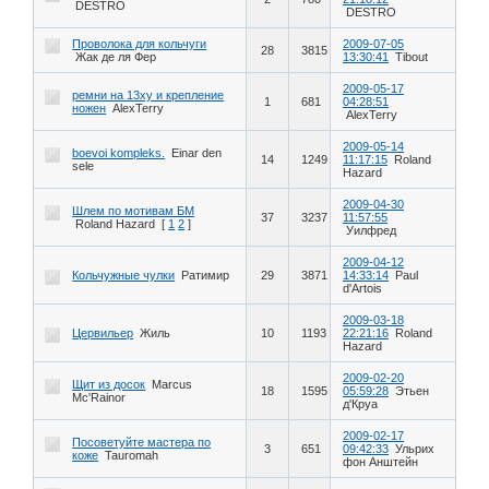
DESTRO
DESTRO
Проволока для кольчуги
2009-07-05
28
3815
Жак де ля Фер
13:30:41
Tibout
2009-05-17
ремни на 13ху и крепление
1
681
04:28:51
ножен
AlexTerry
AlexTerry
2009-05-14
boevoi kompleks.
Einar den
14
1249
11:17:15
Roland
sele
Hazard
2009-04-30
Шлем по мотивам БМ
37
3237
11:57:55
Roland Hazard
[
1
2
]
Уилфред
2009-04-12
Кольчужные чулки
Ратимир
29
3871
14:33:14
Paul
d'Artois
2009-03-18
Цервильер
Жиль
10
1193
22:21:16
Roland
Hazard
2009-02-20
Щит из досок
Marcus
18
1595
05:59:28
Этьен
Mc'Rainor
д'Круа
2009-02-17
Посоветуйте мастера по
3
651
09:42:33
Ульрих
коже
Tauromah
фон Анштейн