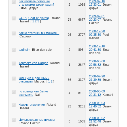
Как клепать ремешки
2009-02-16
стальными заклепками?
2
1058
17:33:01
Этьен
Этьен д'Круа
д'Круа
2009-02-01
COP ( Coat-of-plates)
Roland
78
6677
20:23:07
Roland
Hazard
[
1
2
3
]
Hazard
2008-12-28
Какие стёганки вы можите...
26
2707
02:35:30
Paul
Сержио
d'Artois
2008-12-16
topfhelm
Einar den sele
2
893
20:41:30
Einar
den sele
2008-08-08
Topfhelm von Dargen
Roland
1
2647
22:56:32
Einar
Hazard
den sele
2008-07-20
кольчуга с длинными
36
3307
21:39:39
Этьен
руковами
Marcus
[
1
2
]
д'Круа
по поводу что бы не
2008-05-09
4
810
скользить
Nail
22:31:12
Kamahl
2008-05-03
Кольчугоплетение
Roland
23
3251
12:40:32
Этьен
Hazard
д'Круа
2008-05-02
Цельнокованные шлемы
5
1055
21:52:48
Этьен
Roland Hazard
д'Круа