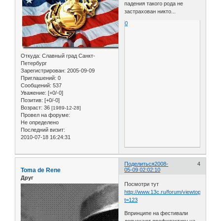
падения такого рода не
застрахован никто...
0
Откуда:
Славный град Санкт-
Петербург
Зарегистрирован
: 2005-09-09
Приглашений:
0
Сообщений:
537
Уважение:
[+0/-0]
Позитив:
[+0/-0]
Возраст:
36
[1989-12-28]
Провел на форуме:
Не определено
Последний визит:
2010-07-18 16:24:31
Поделиться
2008-
4
Toma de Rene
05-09 02:02:10
Друг
Посмотри тут
http://www.13c.ru/forum/viewtopic.php?
t=123
Впринципе на фестивали