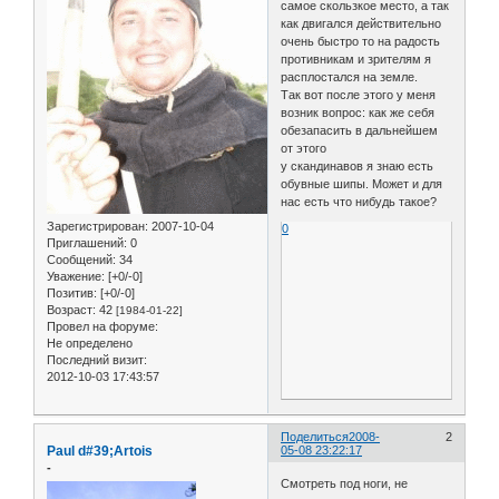
самое скользкое место, а так
как двигался действительно
очень быстро то на радость
противникам и зрителям я
расплостался на земле.
Так вот после этого у меня
возник вопрос: как же себя
обезапасить в дальнейшем
от этого
у скандинавов я знаю есть
обувные шипы. Может и для
нас есть что нибудь такое?
Зарегистрирован
: 2007-10-04
0
Приглашений:
0
Сообщений:
34
Уважение:
[+0/-0]
Позитив:
[+0/-0]
Возраст:
42
[1984-01-22]
Провел на форуме:
Не определено
Последний визит:
2012-10-03 17:43:57
Поделиться
2008-
2
Paul d#39;Artois
05-08 23:22:17
-
Смотреть под ноги, не