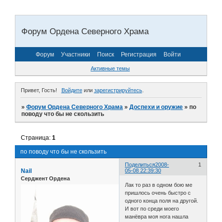
Форум Ордена Северного Храма
Форум
Участники
Поиск
Регистрация
Войти
Активные темы
Привет, Гость!
Войдите
или
зарегистрируйтесь
.
»
Форум Ордена Северного Храма
»
Доспехи и оружие
»
по
поводу что бы не скользить
Страница:
1
по поводу что бы не скользить
Поделиться
2008-
1
Nail
05-08 22:39:30
Серджент Ордена
Лак то раз в одном бою ме
пришлось очень быстро с
одного конца поля на другой.
И вот по среди моего
манёвра моя нога нашла