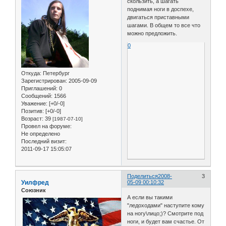
скользить, а шагать
поднимая ноги в доспехе,
двигаться приставными
шагами. В общем то все что
можно предложить.
0
Откуда:
Петербург
Зарегистрирован
: 2005-09-09
Приглашений:
0
Сообщений:
1566
Уважение:
[+0/-0]
Позитив:
[+0/-0]
Возраст:
39
[1987-07-10]
Провел на форуме:
Не определено
Последний визит:
2011-09-17 15:05:07
Поделиться
2008-
3
Уилфред
05-09 00:10:32
Союзник
А если вы такими
"ледоходами" наступите кому
на ногу\лицо;)? Смотрите под
ноги, и будет вам счастье. От