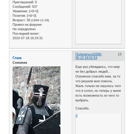
Приглашений:
0
Сообщений:
537
Уважение:
[+0/-0]
Позитив:
[+0/-0]
Возраст:
36
[1989-12-28]
Провел на форуме:
Не определено
Последний визит:
2010-07-18 16:24:31
Поделиться
2008-
13
Глюк
05-22 18:01:54
Союзник
Еще раз убеждаюсь, что мир
не без добрых людей...
Огромное спасибо вам, за то
что решили мне помочь.
Жаль только не нашлось того
что я хотел, но теперь у меня
есть возможность из чего то
выбрать.
Спасибо.
0