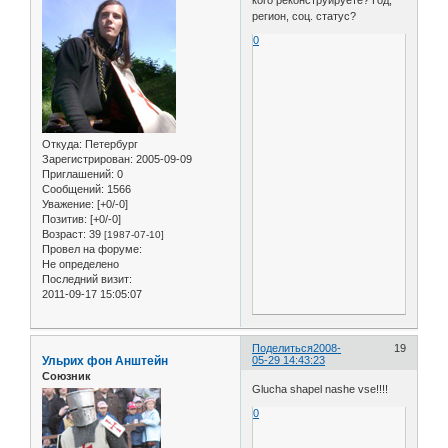
кого реконструируете? Год,
регион, соц. статус?
0
Откуда:
Петербург
Зарегистрирован
: 2005-09-09
Приглашений:
0
Сообщений:
1566
Уважение:
[+0/-0]
Позитив:
[+0/-0]
Возраст:
39
[1987-07-10]
Провел на форуме:
Не определено
Последний визит:
2011-09-17 15:05:07
Поделиться
2008-
19
Ульрих фон Анштейн
05-29 14:43:23
Союзник
Glucha shapel nashe vse!!!!
0