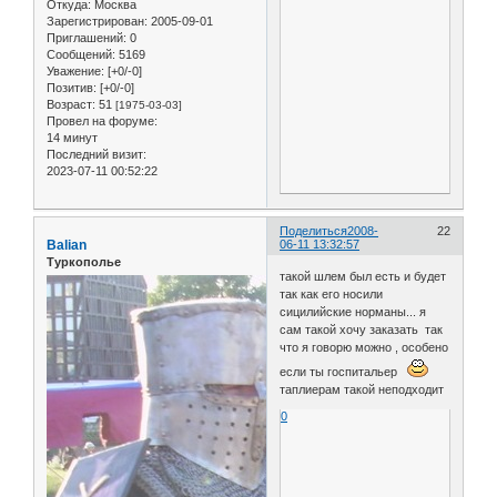
Откуда:
Москва
Зарегистрирован
: 2005-09-01
Приглашений:
0
Сообщений:
5169
Уважение:
[+0/-0]
Позитив:
[+0/-0]
Возраст:
51
[1975-03-03]
Провел на форуме:
14 минут
Последний визит:
2023-07-11 00:52:22
Поделиться
2008-
22
Balian
06-11 13:32:57
Туркополье
такой шлем был есть и будет
так как его носили
сицилийские норманы... я
сам такой хочу заказать так
что я говорю можно , особено
если ты госпитальер
таплиерам такой неподходит
0