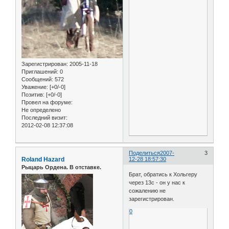
Зарегистрирован
: 2005-11-18
Приглашений:
0
Сообщений:
572
Уважение:
[+0/-0]
Позитив:
[+0/-0]
Провел на форуме:
Не определено
Последний визит:
2012-02-08 12:37:08
Поделиться
2007-
3
Roland Hazard
12-28 18:57:30
Рыцарь Ордена. В отставке.
Брат, обратись к Хольгеру
через 13с - он у нас к
сожалению не
зарегистрирован.
0