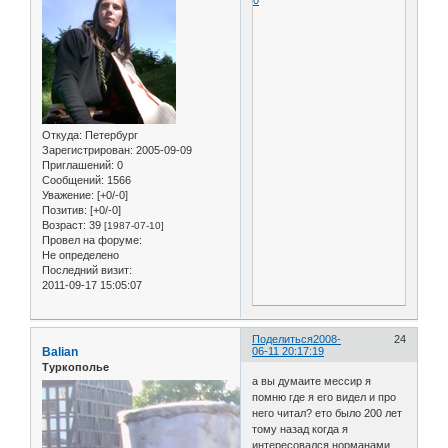
Откуда:
Петербург
Зарегистрирован
: 2005-09-09
Приглашений:
0
Сообщений:
1566
Уважение:
[+0/-0]
Позитив:
[+0/-0]
Возраст:
39
[1987-07-10]
Провел на форуме:
Не определено
Последний визит:
2011-09-17 15:05:07
Поделиться
2008-
24
Balian
06-11 20:17:19
Туркополье
а вы думаите мессир я
помню где я его видел и про
него читал? ето было 200 лет
тому назад когда я
интересовался норманами....