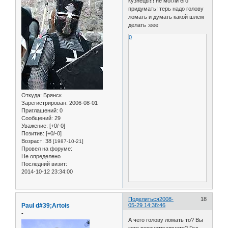
кузнецы!!! не могли его
придумать! терь надо голову
ломать и думать какой шлем
делать :eee
0
Откуда:
Брянск
Зарегистрирован
: 2006-08-01
Приглашений:
0
Сообщений:
29
Уважение:
[+0/-0]
Позитив:
[+0/-0]
Возраст:
38
[1987-10-21]
Провел на форуме:
Не определено
Последний визит:
2014-10-12 23:34:00
Поделиться
2008-
18
Paul d#39;Artois
05-29 14:38:46
-
А чего голову ломать то? Вы