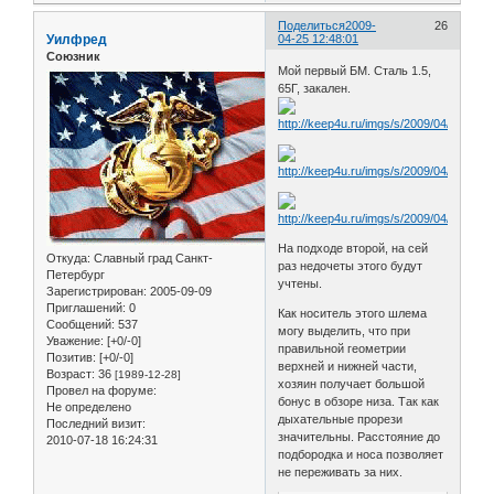
Поделиться
2009-
26
Уилфред
04-25 12:48:01
Союзник
Мой первый БМ. Сталь 1.5,
65Г, закален.
На подходе второй, на сей
Откуда:
Славный град Санкт-
раз недочеты этого будут
Петербург
учтены.
Зарегистрирован
: 2005-09-09
Приглашений:
0
Как носитель этого шлема
Сообщений:
537
могу выделить, что при
Уважение:
[+0/-0]
правильной геометрии
Позитив:
[+0/-0]
верхней и нижней части,
Возраст:
36
[1989-12-28]
хозяин получает большой
Провел на форуме:
бонус в обзоре низа. Так как
Не определено
дыхательные прорези
Последний визит:
значительны. Расстояние до
2010-07-18 16:24:31
подбородка и носа позволяет
не переживать за них.