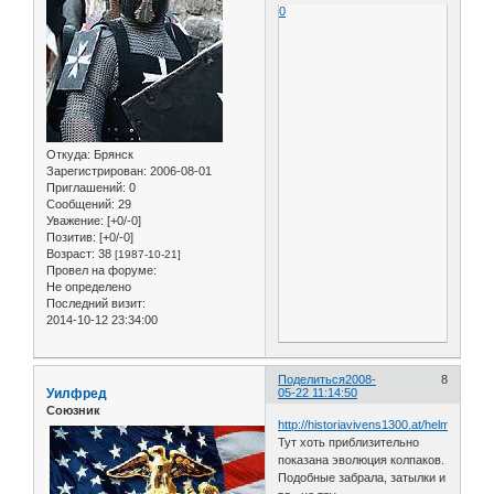
0
Откуда:
Брянск
Зарегистрирован
: 2006-08-01
Приглашений:
0
Сообщений:
29
Уважение:
[+0/-0]
Позитив:
[+0/-0]
Возраст:
38
[1987-10-21]
Провел на форуме:
Не определено
Последний визит:
2014-10-12 23:34:00
Поделиться
2008-
8
Уилфред
05-22 11:14:50
Союзник
http://historiavivens1300.at/helme/index
Тут хоть приблизительно
показана эволюция колпаков.
Подобные забрала, затылки и