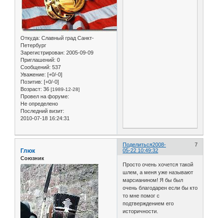
Откуда:
Славный град Санкт-
Петербург
Зарегистрирован
: 2005-09-09
Приглашений:
0
Сообщений:
537
Уважение:
[+0/-0]
Позитив:
[+0/-0]
Возраст:
36
[1989-12-28]
Провел на форуме:
Не определено
Последний визит:
2010-07-18 16:24:31
Поделиться
2008-
7
Глюк
05-22 10:49:32
Союзник
Просто очень хочется такой
шлем, а меня уже называют
марсианином! Я бы был
очень благодарен если бы кто
то мне помог с
подтверждением его
историчности.