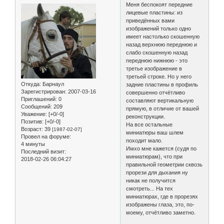
Меня беспокоят передние
лицевые пластины: из
приведённых вами
изображений только одно
имеет настолько скошенную
назад верхнюю переднюю и
слабо скошенную назад
переднюю нижнюю - это
третье изображение в
третьей строке. Но у него
Откуда:
Барнаул
задние пластины в профиль
Зарегистрирован
: 2007-03-16
совершенно отчётливо
Приглашений:
0
составляют вертикальную
Сообщений:
209
прямую, в отличие от вашей
Уважение:
[+0/-0]
реконструкции.
Позитив:
[+0/-0]
На все остальные
Возраст:
39
[1987-02-07]
миниатюры ваш шлем
Провел на форуме:
походит мало.
4 минуты
Имхо мне кажется (судя по
Последний визит:
миниатюрам), что при
2018-02-26 06:04:27
правильной геометрии сквозь
прорези для дыхания ну
никак не получится
смотреть... На тех
миниатюрах, где в прорезях
изображены глаза, это, по-
моему, отчётливо заметно.