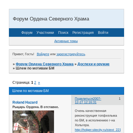
Форум Ордена Северного Храма
Форум
Участники
Поиск
Регистрация
Войти
Активные темы
Привет, Гость!
Войдите
или
зарегистрируйтесь
.
»
Форум Ордена Северного Храма
»
Доспехи и оружие
»
Шлем по мотивам БМ
Страница:
1
2
»
Шлем по мотивам БМ
Поделиться
2007-
1
Roland Hazard
12-27 12:16:31
Рыцарь Ордена. В отставке.
Очень качественная
реконструкция топфхельма
по БМ, в исполнениее г-на
Хольгера.
http://holger.sitecity.ru/stext_221112182