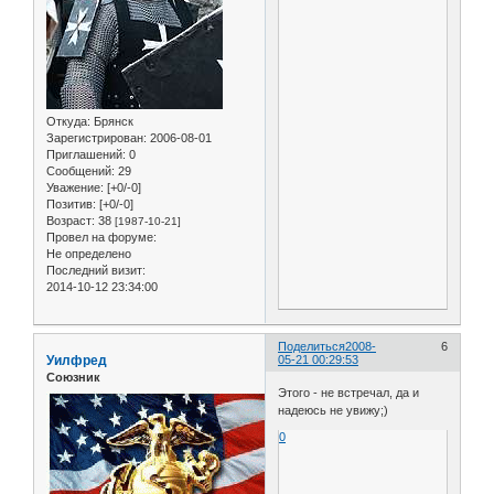
Откуда:
Брянск
Зарегистрирован
: 2006-08-01
Приглашений:
0
Сообщений:
29
Уважение:
[+0/-0]
Позитив:
[+0/-0]
Возраст:
38
[1987-10-21]
Провел на форуме:
Не определено
Последний визит:
2014-10-12 23:34:00
Поделиться
2008-
6
Уилфред
05-21 00:29:53
Союзник
Этого - не встречал, да и
надеюсь не увижу;)
0