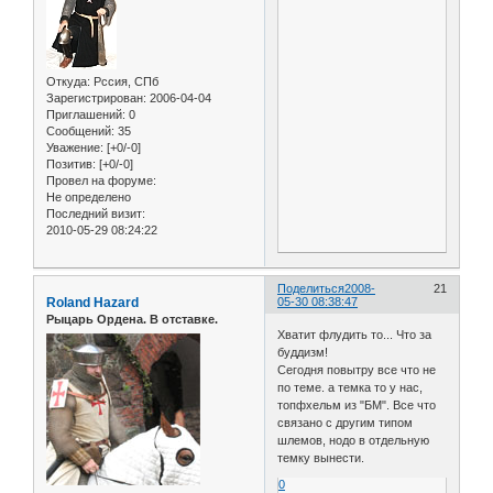
Откуда:
Рссия, СПб
Зарегистрирован
: 2006-04-04
Приглашений:
0
Сообщений:
35
Уважение:
[+0/-0]
Позитив:
[+0/-0]
Провел на форуме:
Не определено
Последний визит:
2010-05-29 08:24:22
Поделиться
2008-
21
Roland Hazard
05-30 08:38:47
Рыцарь Ордена. В отставке.
Хватит флудить то... Что за
буддизм!
Сегодня повытру все что не
по теме. а темка то у нас,
топфхельм из "БМ". Все что
связано с другим типом
шлемов, нодо в отдельную
темку вынести.
0