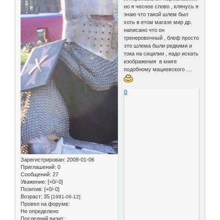
но я чесное слово , клянусь я
знаю что такой шлем был
хоть в етом магазе мир др.
написано что он
тренеровочный , блеф просто
это шлема были редкими и
тока на сицилии , надо искать
изображения в книге
подобному мациевского ....
0
Зарегистрирован
: 2008-01-06
Приглашений:
0
Сообщений:
27
Уважение:
[+0/-0]
Позитив:
[+0/-0]
Возраст:
35
[1991-06-12]
Провел на форуме:
Не определено
Последний визит: