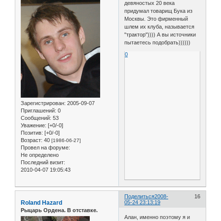
девяностых 20 века
придумал товарищ Бука из
Москвы. Это фирменный
шлем их клуба, называется
"трактор")))) А вы источники
пытаетесь подобрать))))))
0
Зарегистрирован
: 2005-09-07
Приглашений:
0
Сообщений:
53
Уважение:
[+0/-0]
Позитив:
[+0/-0]
Возраст:
40
[1986-06-27]
Провел на форуме:
Не определено
Последний визит:
2010-04-07 19:05:43
Поделиться
2008-
16
Roland Hazard
05-24 23:13:19
Рыцарь Ордена. В отставке.
Алан, именно поэтому я и