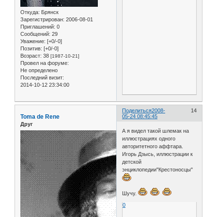
Откуда:
Брянск
Зарегистрирован
: 2006-08-01
Приглашений:
0
Сообщений:
29
Уважение:
[+0/-0]
Позитив:
[+0/-0]
Возраст:
38
[1987-10-21]
Провел на форуме:
Не определено
Последний визит:
2014-10-12 23:34:00
Поделиться
2008-
14
Toma de Rene
05-24 08:45:45
Друг
А я видел такой шлемак на
иллюстрациях одного
авторитетного аффтара.
Игорь Дзысь, иллюстрации к
детской
энциклопедии"Крестоносцы"
Шучу.
0