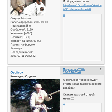
И обсуждение оного.
http://www.13c.ru/forum/viewtopic.php?
t=98...der=asc&start=0
0
Откуда:
Москва
Зарегистрирован
: 2005-09-01
Приглашений:
0
Сообщений:
5169
Уважение:
[+0/-0]
Позитив:
[+0/-0]
Возраст:
51
[1975-03-03]
Провел на форуме:
14 минут
Последний визит:
2023-07-11 00:52:22
Поделиться
2007-
2
Geoffroy
12-27 16:03:42
Командор Ордена
А сколько интересно будет
стоить заказ такого чудесного
девайса?
Скажем так моей старой
мечты)))
0