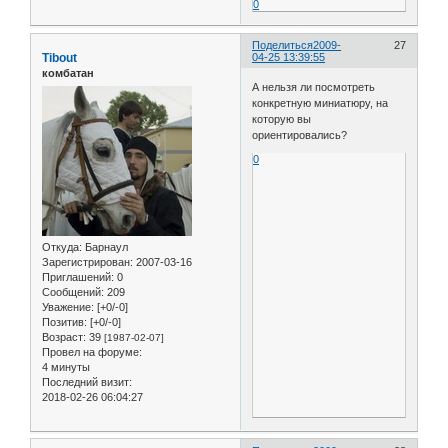
0
Поделиться
2009-
27
Tibout
04-25 13:39:55
комбатан
А нельзя ли посмотреть
конкретную миниатюру, на
которую вы
ориентировались?
0
Откуда:
Барнаул
Зарегистрирован
: 2007-03-16
Приглашений:
0
Сообщений:
209
Уважение:
[+0/-0]
Позитив:
[+0/-0]
Возраст:
39
[1987-02-07]
Провел на форуме:
4 минуты
Последний визит:
2018-02-26 06:04:27