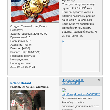
тд - не тру.
Советую поступить проще
-купить ХОРОШИЙ топф.
Если вы делаете хотябы
1310+то возможны ранние
бацинеты с наносником.
Если 1250- то вариации с
Откуда:
Славный град Санкт-
фригийским компаком.
Петербург
Защита + хороший обзор. Я
Зарегистрирован
: 2005-09-09
бы поступил так.
Приглашений:
0
Сообщений:
537
0
Уважение:
[+0/-0]
Позитив:
[+0/-0]
Возраст:
36
[1989-12-28]
Провел на форуме:
Не определено
Последний визит:
2010-07-18 16:24:31
Поделиться
2008-
9
Roland Hazard
05-22 12:41:58
Рыцарь Ордена. В отставке.
Вот затылок такого типа....
А вообще то я бы
порекомендовал вам вот этот
вариант: