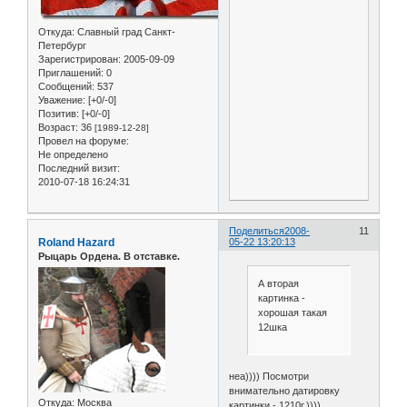
Откуда:
Славный град Санкт-
Петербург
Зарегистрирован
: 2005-09-09
Приглашений:
0
Сообщений:
537
Уважение:
[+0/-0]
Позитив:
[+0/-0]
Возраст:
36
[1989-12-28]
Провел на форуме:
Не определено
Последний визит:
2010-07-18 16:24:31
Поделиться
2008-
11
Roland Hazard
05-22 13:20:13
Рыцарь Ордена. В отставке.
А вторая
картинка -
хорошая такая
12шка
неа)))) Посмотри
внимательно датировку
Откуда:
Москва
картинки - 1210г.))))