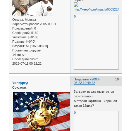
0
Откуда:
Москва
Зарегистрирован
: 2005-09-01
Приглашений:
0
Сообщений:
5169
Уважение:
[+0/-0]
Позитив:
[+0/-0]
Возраст:
51
[1975-03-03]
Провел на форуме:
14 минут
Последний визит:
2023-07-11 00:52:22
Поделиться
2008-
10
Уилфред
05-22 12:49:42
Союзник
Затылок всеже отличается
разительно;)
А вторая картинка - хорошая
такая 12шка?
0