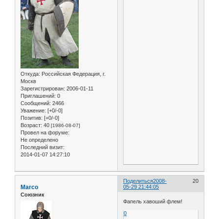
Откуда:
Российская Федерация, г.
Москв
Зарегистрирован
: 2006-01-11
Приглашений:
0
Сообщений:
2466
Уважение:
[+0/-0]
Позитив:
[+0/-0]
Возраст:
40
[1986-08-07]
Провел на форуме:
Не определено
Последний визит:
2014-01-07 14:27:10
Поделиться
2008-
20
Marco
05-29 21:44:05
Союзник
Фапель хавоший флем!
0