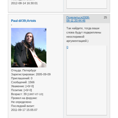
2012-08-14 16:30:01
Поделиться
2008-
25
Paul d#39;Artois
06-11 20:44:46
-
Так найдите, тогда ваши
слова будут подкреплены
неоспоримой
аргументацией.)
0
Откуда:
Петербург
Зарегистрирован
: 2005-09-09
Приглашений:
0
Сообщений:
1566
Уважение:
[+0/-0]
Позитив:
[+0/-0]
Возраст:
39
[1987-07-10]
Провел на форуме:
Не определено
Последний визит:
2011-09-17 15:05:07