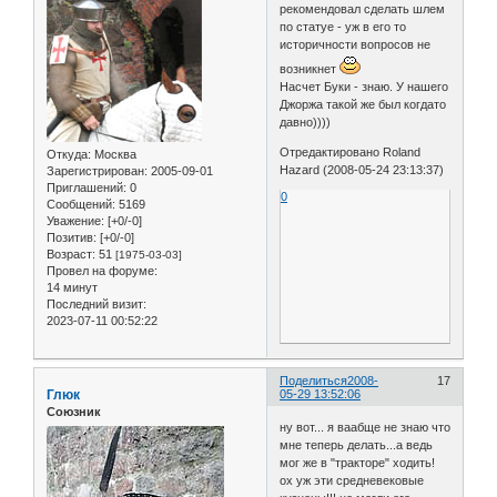
рекомендовал сделать шлем
по статуе - уж в его то
историчности вопросов не
возникнет
Насчет Буки - знаю. У нашего
Джоржа такой же был когдато
давно))))
Отредактировано Roland
Откуда:
Москва
Hazard (2008-05-24 23:13:37)
Зарегистрирован
: 2005-09-01
Приглашений:
0
0
Сообщений:
5169
Уважение:
[+0/-0]
Позитив:
[+0/-0]
Возраст:
51
[1975-03-03]
Провел на форуме:
14 минут
Последний визит:
2023-07-11 00:52:22
Поделиться
2008-
17
Глюк
05-29 13:52:06
Союзник
ну вот... я ваабще не знаю что
мне теперь делать...а ведь
мог же в "тракторе" ходить!
ох уж эти средневековые