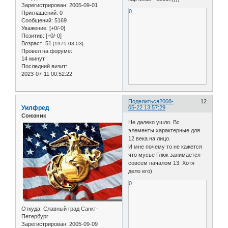
Зарегистрирован
: 2005-09-01
0
Приглашений:
0
Сообщений:
5169
Уважение:
[+0/-0]
Позитив:
[+0/-0]
Возраст:
51
[1975-03-03]
Провел на форуме:
14 минут
Последний визит:
2023-07-11 00:52:22
Поделиться
2008-
12
Уилфред
05-22 13:57:29
Союзник
Не далеко ушло. Вс
элементы характерные для
12 века на лицо.
И мне почему то не кажется
что мусье Глюк занимается
совсем началом 13. Хотя
дело его)
0
Откуда:
Славный град Санкт-
Петербург
Зарегистрирован
: 2005-09-09