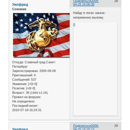
Поделиться
2009-
28
Уилфред
04-25 15:06:38
Союзник
Найду в логах заказа -
непременно выложу.
0
Откуда:
Славный град Санкт-
Петербург
Зарегистрирован
: 2005-09-09
Приглашений:
0
Сообщений:
537
Уважение:
[+0/-0]
Позитив:
[+0/-0]
Возраст:
36
[1989-12-28]
Провел на форуме:
Не определено
Последний визит:
2010-07-18 16:24:31
Поделиться
2009-
29
Уилфред
04-25 15:25:13