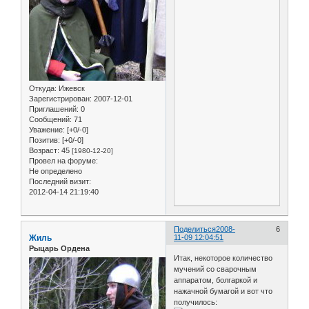
Откуда:
Ижевск
Зарегистрирован
: 2007-12-01
Приглашений:
0
Сообщений:
71
Уважение:
[+0/-0]
Позитив:
[+0/-0]
Возраст:
45
[1980-12-20]
Провел на форуме:
Не определено
Последний визит:
2012-04-14 21:19:40
Поделиться
2008-
6
Жиль
11-09 12:04:51
Рыцарь Ордена
Итак, некоторое количество
мучений со сварочным
аппаратом, болгаркой и
нажачной бумагой и вот что
получилось: