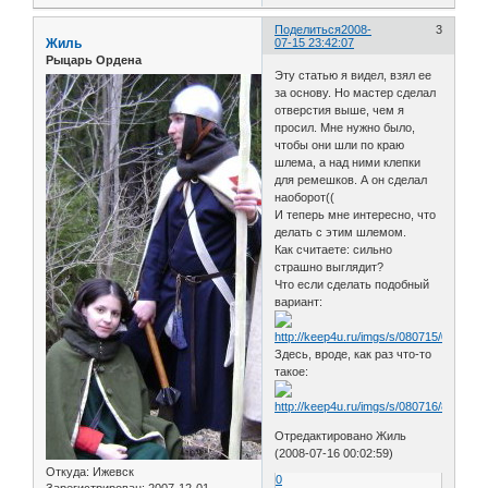
Поделиться
2008-
3
Жиль
07-15 23:42:07
Рыцарь Ордена
Эту статью я видел, взял ее
за основу. Но мастер сделал
отверстия выше, чем я
просил. Мне нужно было,
чтобы они шли по краю
шлема, а над ними клепки
для ремешков. А он сделал
наоборот((
И теперь мне интересно, что
делать с этим шлемом.
Как считаете: сильно
страшно выглядит?
Что если сделать подобный
вариант:
Здесь, вроде, как раз что-то
такое:
Отредактировано Жиль
(2008-07-16 00:02:59)
Откуда:
Ижевск
0
Зарегистрирован
: 2007-12-01