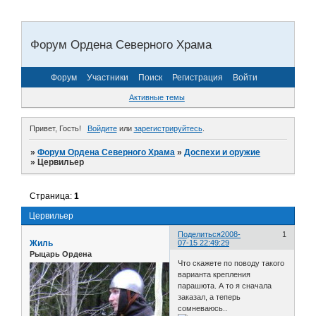
Форум Ордена Северного Храма
Форум
Участники
Поиск
Регистрация
Войти
Активные темы
Привет, Гость!
Войдите
или
зарегистрируйтесь
.
»
Форум Ордена Северного Храма
»
Доспехи и оружие
»
Цервильер
Страница:
1
Цервильер
Поделиться
2008-
1
Жиль
07-15 22:49:29
Рыцарь Ордена
Что скажете по поводу такого
варианта крепления
парашюта. А то я сначала
заказал, а теперь
сомневаюсь..