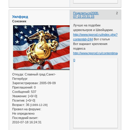
Поделиться
2008-
2
Уилфред
07-15 23:31:15
Союзник
Лучше на подобии
цервельеров и Швейцарии.
http://www.tgorod.ru/index.php?
contentid=244
Вот статья
Вот вариант крепления
подвеса
http://www.tgorod.ru/contentimage//niede
0
Откуда:
Славный град Санкт-
Петербург
Зарегистрирован
: 2005-09-09
Приглашений:
0
Сообщений:
537
Уважение:
[+0/-0]
Позитив:
[+0/-0]
Возраст:
36
[1989-12-28]
Провел на форуме:
Не определено
Последний визит:
2010-07-18 16:24:31