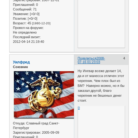
Приглашений:
0
Сообщений:
71
Уважение:
[+0/-0]
Позитив:
[+0/-0]
Возраст:
45
[1980-12-20]
Провел на форуме:
Не определено
Последний визит:
2012-04-14 21:19:40
Поделиться
2008-
4
Уилфред
07-16 01:23:03
Союзник
Ну Ингвар всеже делает 14,
да и от манесса отличен этот
черепник. Чем плох был из
БМ? Наверно можно, но я бы
заказал другой, благо
черепник не бешеных денег
стоит.
0
Откуда:
Славный град Санкт-
Петербург
Зарегистрирован
: 2005-09-09
Приглашений:
0