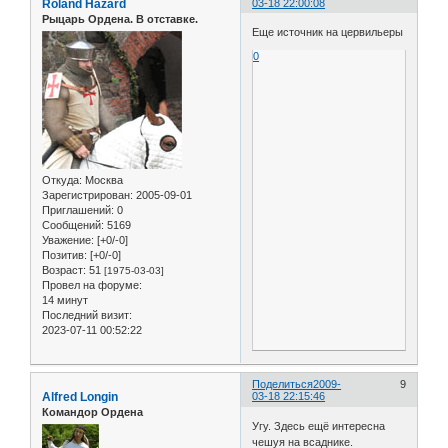
Roland Hazard
03-18 22:00:08
Рыцарь Ордена. В отставке.
Еще источник на цервильеры
0
Откуда:
Москва
Зарегистрирован
: 2005-09-01
Приглашений:
0
Сообщений:
5169
Уважение:
[+0/-0]
Позитив:
[+0/-0]
Возраст:
51
[1975-03-03]
Провел на форуме:
14 минут
Последний визит:
2023-07-11 00:52:22
Поделиться
2009-
9
Alfred Longin
03-18 22:15:46
Командор Ордена
Угу. Здесь ещё интересна
чешуя на всаднике.