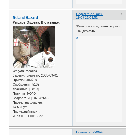
Поделиться
2008-
7
Roland Hazard
11-09 22:09:52
Рыцарь Ордена. В отставке.
Жиль, хорошо, очень хорошо.
Так держать.
0
Откуда:
Москва
Зарегистрирован
: 2005-09-01
Приглашений:
0
Сообщений:
5169
Уважение:
[+0/-0]
Позитив:
[+0/-0]
Возраст:
51
[1975-03-03]
Провел на форуме:
14 минут
Последний визит:
2023-07-11 00:52:22
Поделиться
2009-
8