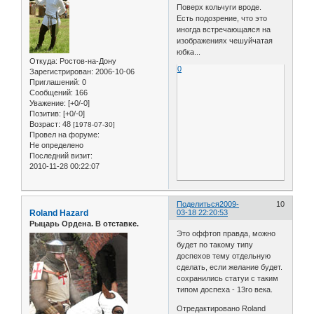
Поверх кольчуги вроде.
Есть подозрение, что это
иногда встречающаяся на
изображениях чешуйчатая
юбка...
Откуда:
Ростов-на-Дону
0
Зарегистрирован
: 2006-10-06
Приглашений:
0
Сообщений:
166
Уважение:
[+0/-0]
Позитив:
[+0/-0]
Возраст:
48
[1978-07-30]
Провел на форуме:
Не определено
Последний визит:
2010-11-28 00:22:07
Поделиться
2009-
10
Roland Hazard
03-18 22:20:53
Рыцарь Ордена. В отставке.
Это оффтоп правда, можно
будет по такому типу
доспехов тему отдельную
сделать, если желание будет.
сохранились статуи с таким
типом доспеха - 13го века.
Отредактировано Roland