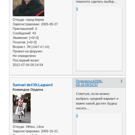
помогите сделать выбор...
0
Откуда:
город Киров
Зарегистрирован
: 2005-09-27
Приглашений:
0
Сообщений:
43
Уважение:
[+0/-0]
Позитив:
[+0/-0]
Возраст:
39
[1987-07-20]
Провел на форуме:
Не определено
Последний визит:
2012-07-04 00:14:54
Поделиться
2006-
2
Samuel de#39;Laguard
03-16 09:52:57
Командор Ордена
Советую, если можно
выбрать средний вариант и
важно какой доспех будеш
носить...
0
Откуда:
Vilnius, Litva
Зарегистрирован
: 2005-10-21