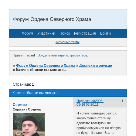
Форум Ордена Северного Храма
Форум
Участники
Поиск
Регистрация
Войти
Активные темы
Привет, Гость!
Войдите
или
зарегистрируйтесь
.
»
Форум Ордена Северного Храма
»
Доспехи и оружие
»
Какие стёганки вы можите...
Страница:
1
Какие стёганки вы можите...
Поделиться
2006-
1
Сержио
03-16 08:20:11
Сержант Ордена
Я хотел поинтересоватся,
какую лучше стёганку
сделать: толстую и не
пробиваемую или же лёгкую,
но будет больно...Братья