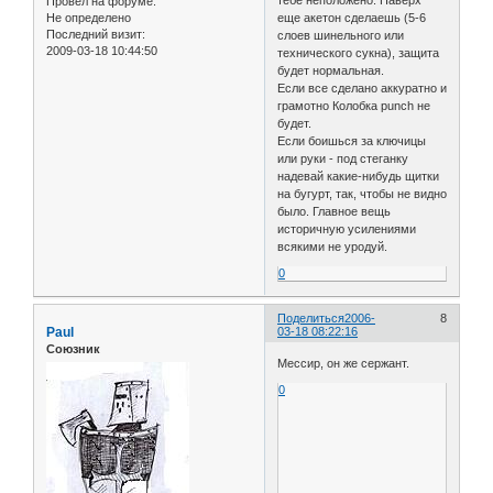
тебе неположено. Наверх
Провел на форуме:
Не определено
еще акетон сделаешь (5-6
Последний визит:
слоев шинельного или
2009-03-18 10:44:50
технического сукна), защита
будет нормальная.
Если все сделано аккуратно и
грамотно Колобка punch не
будет.
Если боишься за ключицы
или руки - под стеганку
надевай какие-нибудь щитки
на бугурт, так, чтобы не видно
было. Главное вещь
историчную усилениями
всякими не уродуй.
0
Поделиться
2006-
8
Paul
03-18 08:22:16
Союзник
Мессир, он же сержант.
0