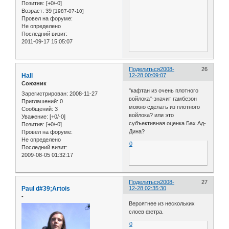
Позитив:
[+0/-0]
Возраст:
39
[1987-07-10]
Провел на форуме:
Не определено
Последний визит:
2011-09-17 15:05:07
Поделиться
2008-
26
Hall
12-28 00:09:07
Союзник
"кафтан из очень плотного
Зарегистрирован
: 2008-11-27
войлока"-значит гамбезон
Приглашений:
0
можно сделать из плотного
Сообщений:
3
войлока? или это
Уважение:
[+0/-0]
субъективная оценка Бах Ад-
Позитив:
[+0/-0]
Дина?
Провел на форуме:
Не определено
0
Последний визит:
2009-08-05 01:32:17
Поделиться
2008-
27
Paul d#39;Artois
12-28 02:35:30
-
Вероятнее из нескольких
слоев фетра.
0