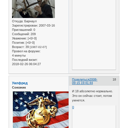
Откуда:
Барнаул
Зарегистрирован
: 2007-03-16
Приглашений:
0
Сообщений:
209
Уважение:
[+0/-0]
Позитив:
[+0/-0]
Возраст:
39
[1987-02-07]
Провел на форуме:
4 минуты
Последний визит:
2018-02-26 06:04:27
Поделиться
2008-
18
Уилфред
09-15 19:41:44
Союзник
И 18 абсолютно нормально.
Это он сейчас стоит, потом
умнется.
0