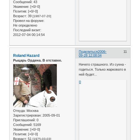
Сообщений:
43
Уважение:
[+0/-0]
Позитив:
[+0/-0]
Возраст:
39
[1987-07-20]
Провел на форуме:
Не определено
Последний визит:
2012-07-04 00:14:54
Поделиться
2006-
11
Roland Hazard
09-28 12:08:04
Рыцарь Ордена. В отставке.
Ничего страшного. Из сукна -
годиться. Только жарковато в
ней будет...
0
Откуда:
Москва
Зарегистрирован
: 2005-09-01
Приглашений:
0
Сообщений:
5169
Уважение:
[+0/-0]
Позитив:
[+0/-0]
Возраст:
51
[1975-03-03]