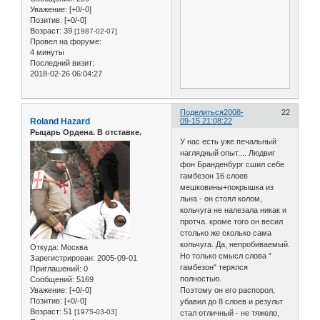
Уважение:
[+0/-0]
Позитив:
[+0/-0]
Возраст:
39
[1987-02-07]
Провел на форуме:
4 минуты
Последний визит:
2018-02-26 06:04:27
Поделиться
2008-
22
Roland Hazard
09-15 21:08:22
Рыцарь Ордена. В отставке.
У нас есть уже печальный
наглядный опыт.... Людвиг
фон Бранденбург сшил себе
гамбезон 16 слоев
мешковины+покрышка из
льна - он стоял колом,
кольчуга не налезала никак и
протча. кроме того он весил
столько же сколько сама
кольчуга. Да, непробиваемый.
Откуда:
Москва
Но только смысл слова "
Зарегистрирован
: 2005-09-01
гамбезон" терялся
Приглашений:
0
полностью.
Сообщений:
5169
Уважение:
[+0/-0]
Поэтому он его распорол,
Позитив:
[+0/-0]
убавил до 8 слоев и результ
Возраст:
51
[1975-03-03]
стал отличный - не тяжело,