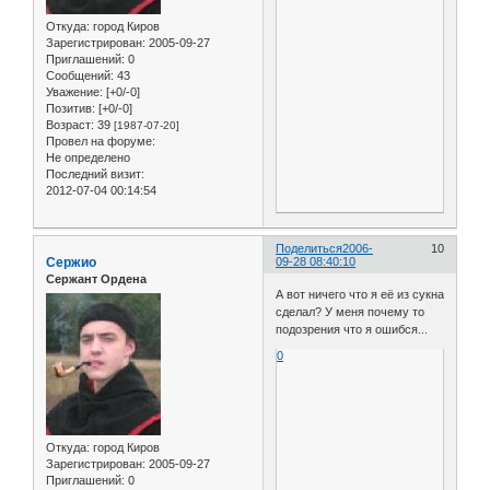
Откуда:
город Киров
Зарегистрирован
: 2005-09-27
Приглашений:
0
Сообщений:
43
Уважение:
[+0/-0]
Позитив:
[+0/-0]
Возраст:
39
[1987-07-20]
Провел на форуме:
Не определено
Последний визит:
2012-07-04 00:14:54
Поделиться
2006-
10
Сержио
09-28 08:40:10
Сержант Ордена
А вот ничего что я её из сукна
сделал? У меня почему то
подозрения что я ошибся...
0
Откуда:
город Киров
Зарегистрирован
: 2005-09-27
Приглашений:
0