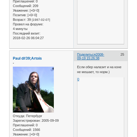
Приглашений:
0
Сообщений:
209
Уважение:
[+0/-0]
Позитив:
[+0/-0]
Возраст:
39
[1987-02-07]
Провел на форуме:
4 минуты
Последний визит:
2018-02-26 06:04:27
Поделиться
2008-
25
Paul d#39;Artois
09-19 15:26:38
-
Если обер налазит и на коне
не мешает, то норм.)
0
Откуда:
Петербург
Зарегистрирован
: 2005-09-09
Приглашений:
0
Сообщений:
1566
Уважение:
[+0/-0]