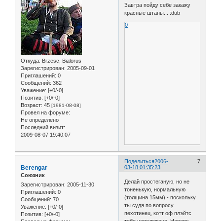
Завтра пойду себе закажу
красные штаны... :dub
0
Откуда:
Brzesc, Bialorus
Зарегистрирован
: 2005-09-01
Приглашений:
0
Сообщений:
362
Уважение:
[+0/-0]
Позитив:
[+0/-0]
Возраст:
45
[1981-08-08]
Провел на форуме:
Не определено
Последний визит:
2009-08-07 19:40:07
Поделиться
2006-
7
Berengar
03-18 01:35:23
Союзник
Делай простеганую, но не
Зарегистрирован
: 2005-11-30
тоненькую, нормальную
Приглашений:
0
(толщина 15мм) - поскольку
Сообщений:
70
ты судя по вопросу
Уважение:
[+0/-0]
пехотинец, котт оф плэйтс
Позитив:
[+0/-0]