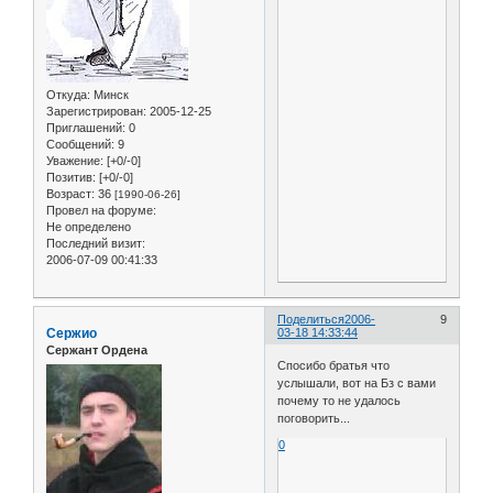
Откуда:
Минск
Зарегистрирован
: 2005-12-25
Приглашений:
0
Сообщений:
9
Уважение:
[+0/-0]
Позитив:
[+0/-0]
Возраст:
36
[1990-06-26]
Провел на форуме:
Не определено
Последний визит:
2006-07-09 00:41:33
Поделиться
2006-
9
Сержио
03-18 14:33:44
Сержант Ордена
Спосибо братья что
услышали, вот на Бз с вами
почему то не удалось
поговорить...
0