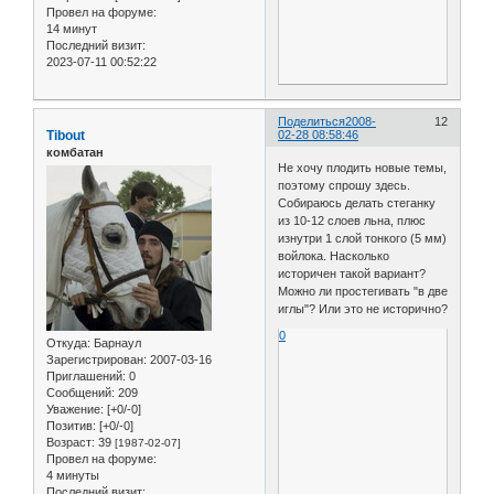
Провел на форуме:
14 минут
Последний визит:
2023-07-11 00:52:22
Поделиться
2008-
12
Tibout
02-28 08:58:46
комбатан
Не хочу плодить новые темы,
поэтому спрошу здесь.
Собираюсь делать стеганку
из 10-12 слоев льна, плюс
изнутри 1 слой тонкого (5 мм)
войлока. Насколько
историчен такой вариант?
Можно ли простегивать "в две
иглы"? Или это не исторично?
0
Откуда:
Барнаул
Зарегистрирован
: 2007-03-16
Приглашений:
0
Сообщений:
209
Уважение:
[+0/-0]
Позитив:
[+0/-0]
Возраст:
39
[1987-02-07]
Провел на форуме:
4 минуты
Последний визит: