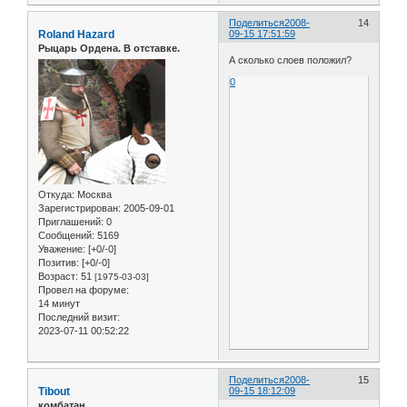
Поделиться
2008-
14
Roland Hazard
09-15 17:51:59
Рыцарь Ордена. В отставке.
А сколько слоев положил?
0
Откуда:
Москва
Зарегистрирован
: 2005-09-01
Приглашений:
0
Сообщений:
5169
Уважение:
[+0/-0]
Позитив:
[+0/-0]
Возраст:
51
[1975-03-03]
Провел на форуме:
14 минут
Последний визит:
2023-07-11 00:52:22
Поделиться
2008-
15
Tibout
09-15 18:12:09
комбатан