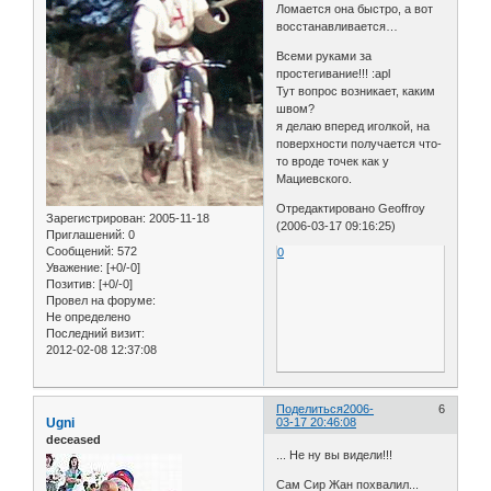
Ломается она быстро, а вот
восстанавливается…
Всеми руками за
простегивание!!! :apl
Тут вопрос возникает, каким
швом?
я делаю вперед иголкой, на
поверхности получается что-
то вроде точек как у
Мациевского.
Отредактировано Geoffroy
Зарегистрирован
: 2005-11-18
(2006-03-17 09:16:25)
Приглашений:
0
Сообщений:
572
0
Уважение:
[+0/-0]
Позитив:
[+0/-0]
Провел на форуме:
Не определено
Последний визит:
2012-02-08 12:37:08
Поделиться
2006-
6
Ugni
03-17 20:46:08
deceased
... Не ну вы видели!!!
Сам Сир Жан похвалил...