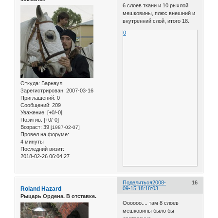
6 слоев ткани и 10 рыхлой
мешковины, плюс внешний и
внутренний слой, итого 18.
0
Откуда:
Барнаул
Зарегистрирован
: 2007-03-16
Приглашений:
0
Сообщений:
209
Уважение:
[+0/-0]
Позитив:
[+0/-0]
Возраст:
39
[1987-02-07]
Провел на форуме:
4 минуты
Последний визит:
2018-02-26 06:04:27
Поделиться
2008-
16
Roland Hazard
09-15 18:18:03
Рыцарь Ордена. В отставке.
Оооооо.... там 8 слоев
мешковины было бы