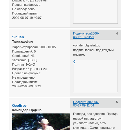
Возраст:
45
[1981-08-08]
Провел на форуме:
Не определено
Последний визит:
2009-08-07 19:40:07
Поделиться
2006-
4
Sir Jan
03-16 13:34:24
Тринахофил
von der Ugnetattor,
Зарегистрирован
: 2005-10-05
подписываюсь под каждым
Приглашений:
0
словом.
Сообщений:
41
Уважение:
[+0/-0]
0
Позитив:
[+0/-0]
Возраст:
46
[1980-04-23]
Провел на форуме:
Не определено
Последний визит:
2007-02-05 09:02:21
Поделиться
2006-
5
Geoffroy
03-17 09:11:54
Командор Ордена
Господа, все здорово! Правда
на мой взгляд стоит
усиливать плечи, а то
ключица… Сами понимаете.