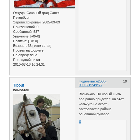
Откуда:
Славный град Санкт-
Петербург
Зарегистрирован
: 2005-09-09
Приглашений:
0
Сообщений:
537
Уважение:
[+0/-0]
Позитив:
[+0/-0]
Возраст:
36
[1989-12-28]
Провел на форуме:
Не определено
Последний визит:
2010-07-18 16:24:31
Поделиться
2008-
19
Tibout
09-15 19:49:56
комбатан
Возможно. Но новый шить
всё равно придётся: на этот
кольчуга не лезет -
застревает в районе
оснований рукавов.
0