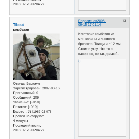
2018-02-26 06:04:27
Поделиться
2008-
13
Tibout
09-15 17:01:14
комбатан
Изготовил гамбезон из
мешковины и льняного
брезента. Толщина ~12 мм.
Стоит в углу. Что-то я,
наверное, не так делаю?..
0
Откуда:
Барнаул
Зарегистрирован
: 2007-03-16
Приглашений:
0
Сообщений:
209
Уважение:
[+0/-0]
Позитив:
[+0/-0]
Возраст:
39
[1987-02-07]
Провел на форуме:
4 минуты
Последний визит:
2018-02-26 06:04:27