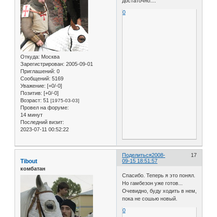
достаточно....
0
Откуда:
Москва
Зарегистрирован
: 2005-09-01
Приглашений:
0
Сообщений:
5169
Уважение:
[+0/-0]
Позитив:
[+0/-0]
Возраст:
51
[1975-03-03]
Провел на форуме:
14 минут
Последний визит:
2023-07-11 00:52:22
Поделиться
2008-
17
Tibout
09-15 18:51:57
комбатан
Спасибо. Теперь я это понял.
Но гамбезон уже готов...
Очевидно, буду ходить в нем,
пока не сошью новый.
0