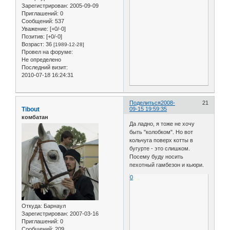
Зарегистрирован
: 2005-09-09
Приглашений:
0
Сообщений:
537
Уважение:
[+0/-0]
Позитив:
[+0/-0]
Возраст:
36
[1989-12-28]
Провел на форуме:
Не определено
Последний визит:
2010-07-18 16:24:31
Поделиться
2008-
21
Tibout
09-15 19:59:35
комбатан
Да ладно, я тоже не хочу
быть "колобком". Но вот
кольчуга поверх котты в
бугурте - это слишком.
Посему буду носить
пехотный гамбезон и кьюри.
0
Откуда:
Барнаул
Зарегистрирован
: 2007-03-16
Приглашений:
0
Сообщений:
209