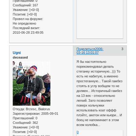
Приглашений:
0
Сообщений:
167
Уважение:
[+0/-0]
Позитив:
[+0/-0]
Провел на форуме:
Не определено
Последний визит:
2010-06-28 23:49:05
Поделиться
2006-
3
Ugni
03-16 13:01:07
deceased
Я бы настоятельно
порекомендовал делать
стеганку историчную...))) То
есть не набитую, а именно
простеганную... Такой гамбез
стоять в углу вобщем то не
должен... Историчный гамбез
на 13 век - относительно
легкий. Зато позволяет
поверх кольчужки
Откуда:
Brzesc, Bialorus
использовать коат оффф
Зарегистрирован
: 2005-09-01
плэйтс, акетон или кьюри... И
Приглашений:
0
боец не напоминает в этом
Сообщений:
362
всем колобка...
Уважение:
[+0/-0]
Позитив:
[+0/-0]
0