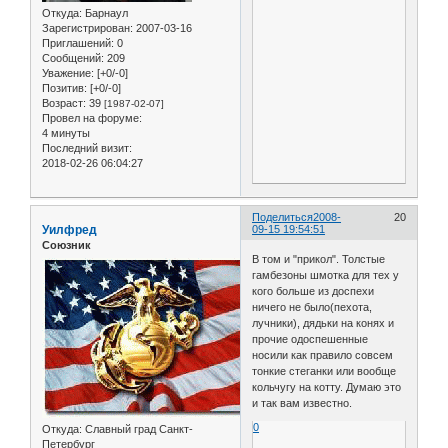
Откуда:
Барнаул
Зарегистрирован
: 2007-03-16
Приглашений:
0
Сообщений:
209
Уважение:
[+0/-0]
Позитив:
[+0/-0]
Возраст:
39
[1987-02-07]
Провел на форуме:
4 минуты
Последний визит:
2018-02-26 06:04:27
Поделиться
2008-
20
Уилфред
09-15 19:54:51
Союзник
В том и "прикол". Толстые
гамбезоны шмотка для тех у
кого больше из доспехи
ничего не было(пехота,
лучники), дядьки на конях и
прочие одоспешенные
носили как правило совсем
тонкие стеганки или вообще
кольчугу на котту. Думаю это
и так вам известно.
0
Откуда:
Славный град Санкт-
Петербург