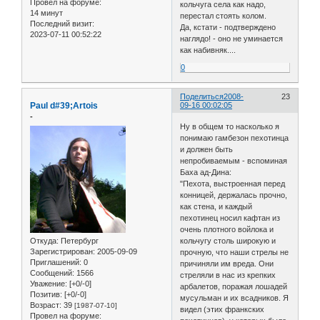
Провел на форуме:
кольчуга села как надо,
14 минут
перестал стоять колом.
Последний визит:
Да, кстати - подтверждено
2023-07-11 00:52:22
наглядо! - оно не уминается
как набивняк....
0
Поделиться
2008-
23
Paul d#39;Artois
09-16 00:02:05
-
Ну в общем то насколько я
понимаю гамбезон пехотинца
и должен быть
непробиваемым - вспоминая
Баха ад-Дина:
"Пехота, выстроенная перед
конницей, держалась прочно,
как стена, и каждый
пехотинец носил кафтан из
очень плотного войлока и
Откуда:
Петербург
кольчугу столь широкую и
Зарегистрирован
: 2005-09-09
прочную, что наши стрелы не
Приглашений:
0
причиняли им вреда. Они
Сообщений:
1566
стреляли в нас из крепких
Уважение:
[+0/-0]
арбалетов, поражая лошадей
Позитив:
[+0/-0]
мусульман и их всадников. Я
Возраст:
39
[1987-07-10]
видел (этих франкских
Провел на форуме: