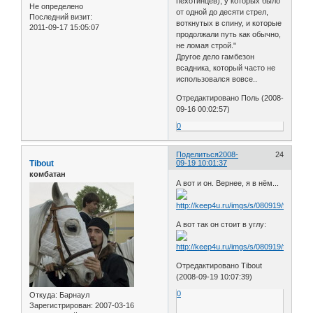
пехотинцев), у которых было
Не определено
от одной до десяти стрел,
Последний визит:
воткнутых в спину, и которые
2011-09-17 15:05:07
продолжали путь как обычно,
не ломая строй."
Другое дело гамбезон
всадника, который часто не
использовался вовсе..
Отредактировано Поль (2008-
09-16 00:02:57)
0
Поделиться
2008-
24
Tibout
09-19 10:01:37
комбатан
А вот и он. Вернее, я в нём...
А вот так он стоит в углу:
Отредактировано Tibout
(2008-09-19 10:07:39)
0
Откуда:
Барнаул
Зарегистрирован
: 2007-03-16