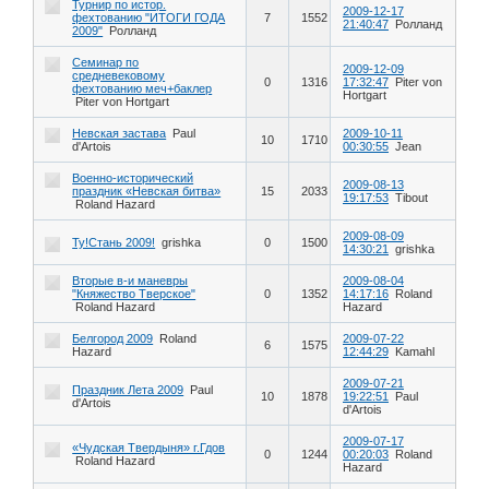
Турнир по истор.
2009-12-17
фехтованию "ИТОГИ ГОДА
7
1552
21:40:47
Ролланд
2009"
Ролланд
Семинар по
2009-12-09
средневековому
0
1316
17:32:47
Piter von
фехтованию меч+баклер
Hortgart
Piter von Hortgart
Невская застава
Paul
2009-10-11
10
1710
d'Artois
00:30:55
Jean
Военно-исторический
2009-08-13
праздник «Невская битва»
15
2033
19:17:53
Tibout
Roland Hazard
2009-08-09
Ту!Стань 2009!
grishka
0
1500
14:30:21
grishka
Вторые в-и маневры
2009-08-04
"Княжество Тверское"
0
1352
14:17:16
Roland
Roland Hazard
Hazard
Белгород 2009
Roland
2009-07-22
6
1575
Hazard
12:44:29
Kamahl
2009-07-21
Праздник Лета 2009
Paul
10
1878
19:22:51
Paul
d'Artois
d'Artois
2009-07-17
«Чудская Твердыня» г.Гдов
0
1244
00:20:03
Roland
Roland Hazard
Hazard