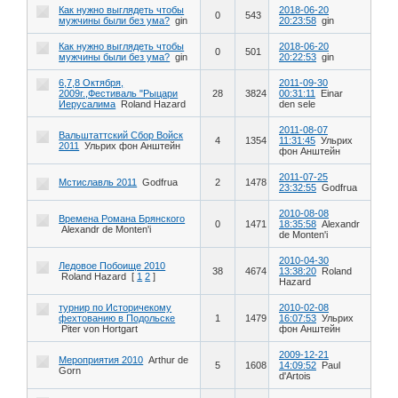
Как нужно выглядеть чтобы
2018-06-20
0
543
мужчины были без ума?
gin
20:23:58
gin
Как нужно выглядеть чтобы
2018-06-20
0
501
мужчины были без ума?
gin
20:22:53
gin
6,7,8 Октября,
2011-09-30
2009г.,Фестиваль "Рыцари
28
3824
00:31:11
Einar
Иерусалима
Roland Hazard
den sele
2011-08-07
Вальштаттский Сбор Войск
4
1354
11:31:45
Ульрих
2011
Ульрих фон Анштейн
фон Анштейн
2011-07-25
Мстиславль 2011
Godfrua
2
1478
23:32:55
Godfrua
2010-08-08
Времена Романа Брянского
0
1471
18:35:58
Alexandr
Alexandr de Monten'i
de Monten'i
2010-04-30
Ледовое Побоище 2010
38
4674
13:38:20
Roland
Roland Hazard
[
1
2
]
Hazard
турнир по Историчекому
2010-02-08
фехтованию в Подольске
1
1479
16:07:53
Ульрих
Piter von Hortgart
фон Анштейн
2009-12-21
Мероприятия 2010
Arthur de
5
1608
14:09:52
Paul
Gorn
d'Artois