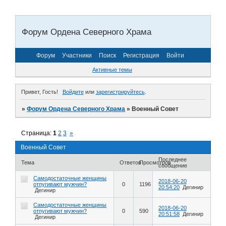
Форум Ордена Северного Храма
Форум
Участники
Поиск
Регистрация
Войти
Активные темы
Привет, Гость!
Войдите
или
зарегистрируйтесь
.
»
Форум Ордена Северного Храма
»
Военный Совет
Страница:
1
2
3
»
Военный Совет
Последнее
Тема
Ответов
Просмотров
сообщение
Самодостаточные женщины
2018-06-20
отпугивают мужчин?
0
1196
20:54:20
Дегинир
Дегинир
Самодостаточные женщины
2018-06-20
отпугивают мужчин?
0
590
20:51:58
Дегинир
Дегинир