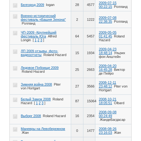
2009-07-15
Белгород 2009
Iogan
28
4577
00:22:15
Ролланд
Военно-исторический
2009-07-08
фестиваль «Башня Зенона"
2
1222
22:38:35
Ролланд
Ролланд
ЧП-2009 -Крупнейший
2009-05-05
фестиваль Юга
Alfred
64
5457
01:41:45
Roland
Longin
[
1
2
3
]
Hazard
2009-04-23
ЛП 2009 отзывы, фото-
15
1934
18:48:14
Ульрих
видеоотчеты
Roland Hazard
фон Анштейн
2009-04-20
Ледовое Побоище 2009
25
2663
16:45:28
Виктор
Roland Hazard
де Пейро
2008-12-11
Зимняя война 2008
Piter
27
3566
23:48:12
Piter von
von Hortgart
Hortgart
Белый Замок 2008
Roland
2008-10-21
87
15064
Hazard
[
1
2
3
]
18:05:51
Olbard
2008-09-08
Выборг 2008
Roland Hazard
16
2354
00:24:49
ЖандеБагдасар
Маневры на Левобережном
2008-08-26
0
1477
Жан
23:16:03
Жан