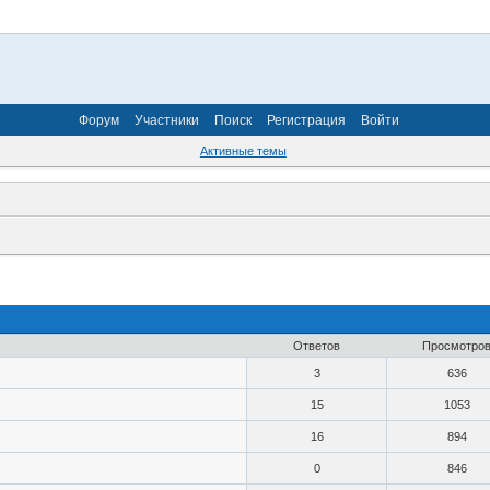
Форум
Участники
Поиск
Регистрация
Войти
Активные темы
Ответов
Просмотро
3
636
15
1053
16
894
0
846