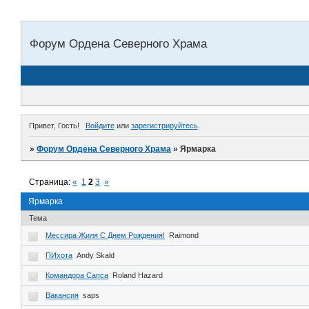
Форум Ордена Северного Храма
Привет, Гость!
Войдите
или
зарегистрируйтесь
.
»
Форум Ордена Северного Храма
»
Ярмарка
Страница:
«
1
2
3
»
Ярмарка
Тема
Мессира Жиля С Днем Рождения!
Raimond
ПИхота
Andy Skald
Командора Сапса
Roland Hazard
Вакансия
saps