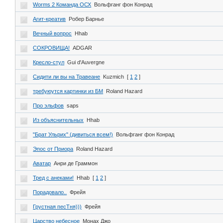
Worms 2 Команда ОСХ
Вольфганг фон Конрад
Агит-креатив
Робер Барнье
Вечный вопрос
Hhab
СОКРОВИЩА!
ADGAR
Кресло-стул
Gui d'Auvergne
Сидити ли вы на Травеане
Kuzmich
[
1
2
]
требуюутся картинки из БМ
Roland Hazard
Про эльфов
saps
Из объяснительных
Hhab
"Брат Ульрих" (дивиться всем!)
Вольфганг фон Конрад
Эпос от Приора
Roland Hazard
Аватар
Анри де Граммон
Тред с анеками!
Hhab
[
1
2
]
Порадовало..
Фрейя
Грустная песТня)))
Фрейя
Царство небесное
Монах Джо