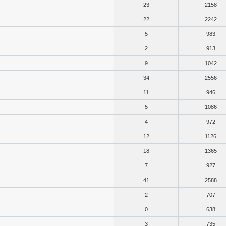
23
2158
22
2242
5
983
2
913
9
1042
34
2556
11
946
5
1086
4
972
12
1126
18
1365
7
927
41
2588
2
707
0
638
3
735