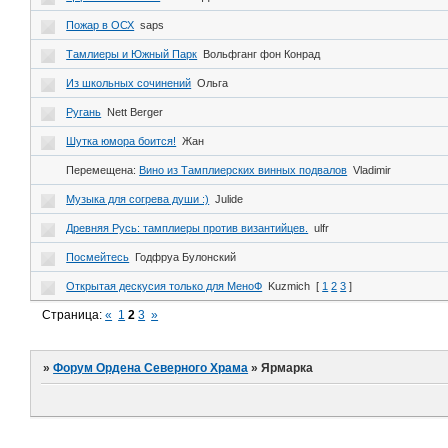
Пожар в ОСХ
saps
Тамлиеры и Южный Парк
Вольфганг фон Конрад
Из школьных сочинений
Ольга
Ругань
Nett Berger
Шутка юмора боится!
Жан
Перемещена:
Вино из Тамплиерских винных подвалов
Vladimir
Музыка для согрева души :)
Julide
Древняя Русь: тамплиеры против византийцев.
ulfr
Посмейтесь
Годфруа Булонский
Открытая дескусия только для МеноФ
Kuzmich
[
1
2
3
]
Страница:
«
1
2
3
»
»
Форум Ордена Северного Храма
»
Ярмарка