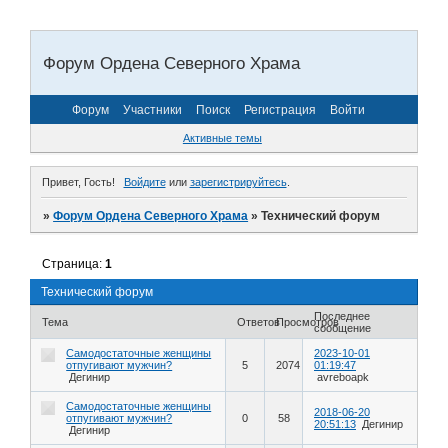
Форум Ордена Северного Храма
Форум
Участники
Поиск
Регистрация
Войти
Активные темы
Привет, Гость!
Войдите
или
зарегистрируйтесь
.
»
Форум Ордена Северного Храма
»
Технический форум
Страница:
1
Технический форум
Последнее
Тема
Ответов
Просмотров
сообщение
Самодостаточные женщины
2023-10-01
отпугивают мужчин?
5
2074
01:19:47
Дегинир
avreboapk
Самодостаточные женщины
2018-06-20
отпугивают мужчин?
0
58
20:51:13
Дегинир
Дегинир