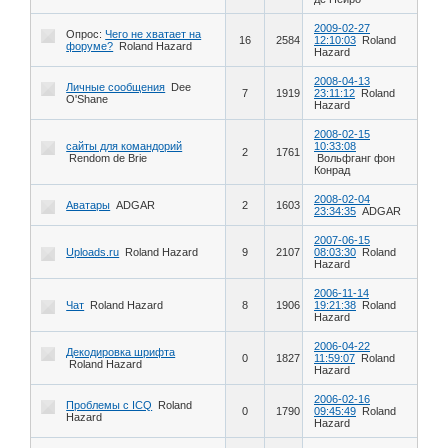
2009-02-27
Опрос:
Чего не хватает на
16
2584
12:10:03
Roland
форуме?
Roland Hazard
Hazard
2008-04-13
Личные сообщения
Dee
7
1919
23:11:12
Roland
O'Shane
Hazard
2008-02-15
сайты для командорий
10:33:08
2
1761
Rendom de Brie
Вольфганг фон
Конрад
2008-02-04
Аватары
ADGAR
2
1603
23:34:35
ADGAR
2007-06-15
Uploads.ru
Roland Hazard
9
2107
08:03:30
Roland
Hazard
2006-11-14
Чат
Roland Hazard
8
1906
19:21:38
Roland
Hazard
2006-04-22
Декодировка шрифта
0
1827
11:59:07
Roland
Roland Hazard
Hazard
2006-02-16
Проблемы с ICQ
Roland
0
1790
09:45:49
Roland
Hazard
Hazard