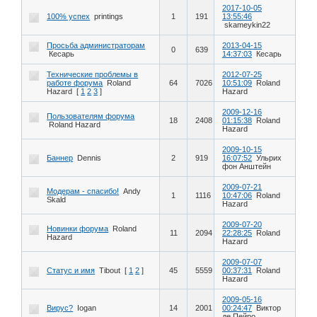
2017-10-05
100% успех
printings
1
191
13:55:46
skameykin22
Просьба администраторам
2013-04-15
0
639
Кесарь
14:37:03
Кесарь
Технические проблемы в
2012-07-25
работе форума
Roland
64
7026
10:51:09
Roland
Hazard
[
1
2
3
]
Hazard
2009-12-16
Пользователям форума
18
2408
01:15:38
Roland
Roland Hazard
Hazard
2009-10-15
Баннер
Dennis
2
919
16:07:52
Ульрих
фон Анштейн
2009-07-21
Модерам - спасибо!
Andy
1
1116
10:47:06
Roland
Skald
Hazard
2009-07-20
Новинки форума
Roland
11
2094
22:28:25
Roland
Hazard
Hazard
2009-07-07
Статус и имя
Tibout
[
1
2
]
45
5559
00:37:31
Roland
Hazard
2009-05-16
Вирус?
Iogan
14
2001
00:24:47
Виктор
де Пейро