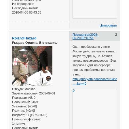
Не определено
Последний визит:
2010-04-03 03:43:53
Цитировать
Поделиться
2008-
2
Roland Hazard
06-20 07:49:51
Рыцарь Ордена. В отставке.
Ох.... проблема не у него.
Форум действительно качает
какую-то дрянь, но. Качает
только под эксплорером. Эта
зарраза сидит на сервере,
причем проблемка не только
у нас.
http://prioryotb.goodboard.ru/index.php
… &st=40
Откуда:
Москва
0
Зарегистрирован
: 2005-09-01
Приглашений:
0
Сообщений:
5169
Уважение:
[+0/-0]
Позитив:
[+0/-0]
Возраст:
51
[1975-03-03]
Провел на форуме:
14 минут
Последний визит: