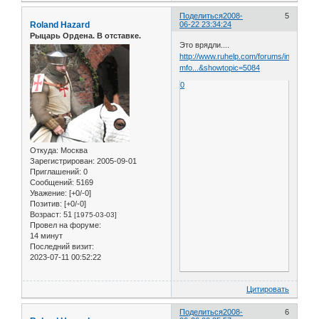
Поделиться
2008-
5
Roland Hazard
06-22 23:34:24
Рыцарь Ордена. В отставке.
Это врядли....
http://www.ruhelp.com/forums/index.php
mfo...&showtopic=5084
0
Откуда:
Москва
Зарегистрирован
: 2005-09-01
Приглашений:
0
Сообщений:
5169
Уважение:
[+0/-0]
Позитив:
[+0/-0]
Возраст:
51
[1975-03-03]
Провел на форуме:
14 минут
Последний визит:
2023-07-11 00:52:22
Цитировать
Поделиться
2008-
6