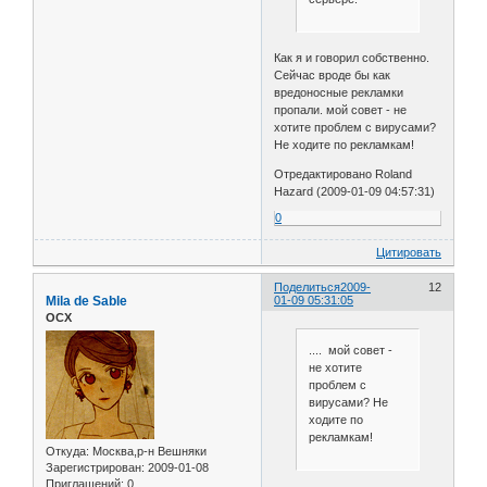
Как я и говорил собственно.
Сейчас вроде бы как
вредоносные рекламки
пропали. мой совет - не
хотите проблем с вирусами?
Не ходите по рекламкам!
Отредактировано Roland
Hazard (2009-01-09 04:57:31)
0
Цитировать
Поделиться
2009-
12
Mila de Sable
01-09 05:31:05
ОСХ
.... мой совет -
не хотите
проблем с
вирусами? Не
ходите по
рекламкам!
Откуда:
Москва,р-н Вешняки
Зарегистрирован
: 2009-01-08
Приглашений:
0