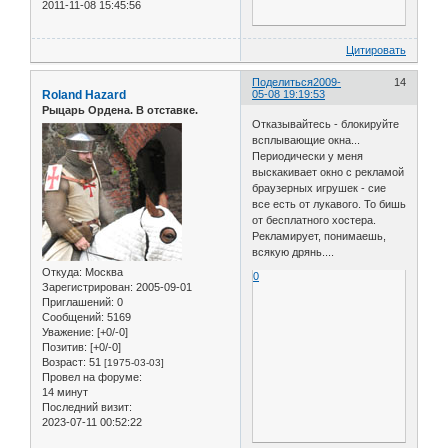
2011-11-08 15:45:56
Цитировать
Поделиться
2009-
14
Roland Hazard
05-08 19:19:53
Рыцарь Ордена. В отставке.
Отказывайтесь - блокируйте
всплывающие окна...
Периодически у меня
выскакивает окно с рекламой
браузерных игрушек - сие
все есть от лукавого. То бишь
от бесплатного хостера.
Рекламирует, понимаешь,
всякую дрянь....
Откуда:
Москва
0
Зарегистрирован
: 2005-09-01
Приглашений:
0
Сообщений:
5169
Уважение:
[+0/-0]
Позитив:
[+0/-0]
Возраст:
51
[1975-03-03]
Провел на форуме:
14 минут
Последний визит:
2023-07-11 00:52:22