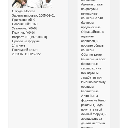
Админы ставят
на форумы
Откуда:
Москва
рекламные
Зарегистрирован
: 2005-09-01
баннеры, а эти
Приглашений:
0
баннеры
Сообщений:
5169
вредоносные.
Уважение:
[+0/-0]
Обращайтесь к
Позитив:
[+0/-0]
админам
Возраст:
51
[1975-03-03]
сервисов, и
Провел на форуме:
просите убрать
14 минут
Последний визит:
баннеры.
2023-07-11 00:52:22
Обычно такие
баннеры на всех
бесплатных
сервисах - на
них админы
зарабатывают.
Именно поэтому
сервисы
бесплатные.
А что бы на
форуме не было
рекламы, надо
покупать свой
личный форум, и
арендовать за
деньги место на
сервере.