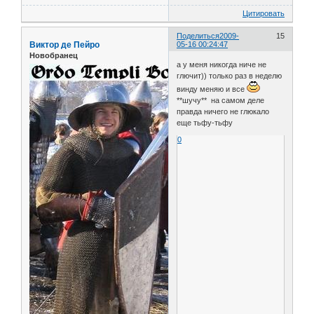
Цитировать
Поделиться
2009-
15
Виктор де Пейро
05-16 00:24:47
Новобранец
а у меня никогда ниче не
глючит)) только раз в неделю
винду меняю и все
**шучу** на самом деле
правда ничего не глюкало
еще тьфу-тьфу
0