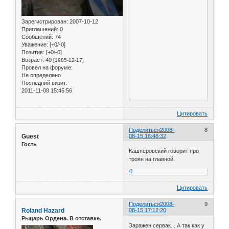
Зарегистрирован
: 2007-10-12
Приглашений:
0
Сообщений:
74
Уважение:
[+0/-0]
Позитив:
[+0/-0]
Возраст:
40
[1985-12-17]
Провел на форуме:
Не определено
Последний визит:
2011-11-08 15:45:56
Цитировать
Поделиться
2008-
8
Guest
08-15 16:48:32
Гость
Кашперовский говорит про
троян на главной.
0
Цитировать
Поделиться
2008-
9
Roland Hazard
08-15 17:12:20
Рыцарь Ордена. В отставке.
Заражен сервак... А так как у