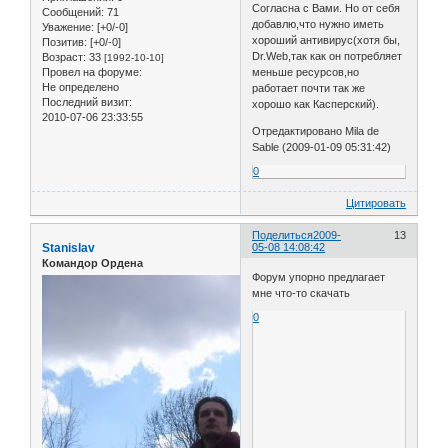
Согласна с Вами. Но от себя
Сообщений:
71
добавлю,что нужно иметь
Уважение:
[+0/-0]
хороший антивирус(хотя бы,
Позитив:
[+0/-0]
Dr.Web,так как он потребляет
Возраст:
33
[1992-10-10]
меньше ресурсов,но
Провел на форуме:
Не определено
работает почти так же
Последний визит:
хорошо как Касперский).
2010-07-06 23:33:55
Отредактировано Mila de
Sable (2009-01-09 05:31:42)
0
Цитировать
Поделиться
2009-
13
Stanislav
05-08 14:08:42
Командор Ордена
Форум упорно предлагает
мне что-то скачать
0