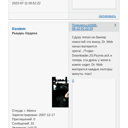
2023-07-11 00:52:22
Цитировать
Поделиться
2008-
3
Random
06-22 01:22:33
Рыцарь Ордена
Сдуру попал на баннер
новостей что внизу, Dr. Web
начал матерится
opera/.../Trojan-
Downloader.JS.Psyme.ack и
теперь эта дрянь у меня в
компе сидит. Dr. Web
матерится каждые полторы
минуты :max!
0
Откуда:
г. Минск
Зарегистрирован
: 2007-12-17
Приглашений:
0
Сообщений:
33
Уважение:
[+0/-0]