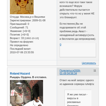
кого-то еще все-таки такое
возникало? Форум
действительно пытается
открыть что-то но у меня НЕ
Откуда:
Москва,р-н Вешняки
это блокирует.
Зарегистрирован
: 2009-01-08
Естественно,Вы не
Приглашений:
0
Сообщений:
71
подозреваете об этой
Уважение:
[+0/-0]
проблеме,ведь Аваст -
Позитив:
[+0/-0]
ненадежный антивирус(хоть
Возраст:
33
[1992-10-10]
и бесплатен да непрожорлив).
Провел на форуме:
0
Не определено
Последний визит:
2010-07-06 23:33:55
Цитировать
Поделиться
2009-
11
Roland Hazard
01-09 04:56:34
Рыцарь Ордена. В отставке.
Ответ на мой запрос одного
из админов сервера ruhelp'a:
Я же уже писал -
вирусы в
рекламных
баннерах.