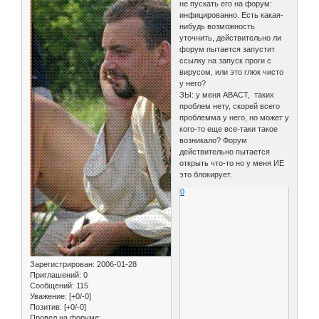
не пускать его на форум:
инфицированно. Есть какая-
нибудь возможность
уточнить, действительно ли
форум пытается запустит
ссылку на запуск проги с
вирусом, или это глюк чисто
у него?
ЗЫ: у меня АВАСТ, таких
проблем нету, скорей всего
проблемма у него, но может у
кого-то еще все-таки такое
возникало? Форум
действительно пытается
открыть что-то но у меня ИЕ
это блокирует.
0
Зарегистрирован
: 2006-01-28
Приглашений:
0
Сообщений:
115
Уважение:
[+0/-0]
Позитив:
[+0/-0]
Провел на форуме: