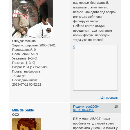
нас сервак бесплатный,
поделать с этим ничего
нельзя. Заходите под оперой
или мозиллой - они
фильтруют вирус.
Сейчас сайт в стадии
переделки, туда поставим
новый форум, переедем
тогда уже по-полной.
Откуда:
Москва
Зарегистрирован
: 2005-09-01
0
Приглашений:
0
Сообщений:
5169
Уважение:
[+0/-0]
Позитив:
[+0/-0]
Возраст:
51
[1975-03-03]
Провел на форуме:
14 минут
Последний визит:
2023-07-11 00:52:22
Цитировать
Поделиться
2009-
10
Mila de Sable
01-09 04:43:05
ОСХ
RE: у меня АВАСТ, таких
проблем нету, скорей всего
проблемма у него, но может у