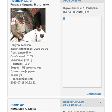
Roland Hazard
06-26 00:25:57
Рыцарь Ордена. В отставке.
Вирус вычищен! Повторяю,
ВИРУС ВЫЧИЩЕН!!!
0
Откуда:
Москва
Зарегистрирован
: 2005-09-01
Приглашений:
0
Сообщений:
5169
Уважение:
[+0/-0]
Позитив:
[+0/-0]
Возраст:
51
[1975-03-03]
Провел на форуме:
14 минут
Последний визит:
2023-07-11 00:52:22
Цитировать
Поделиться
2008-
7
Stanislav
08-14 10:20:15
Командор Ордена