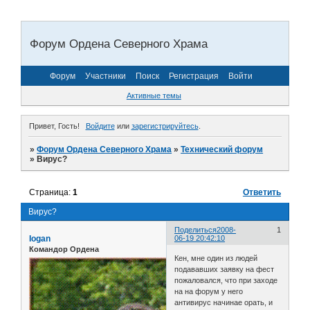
Форум Ордена Северного Храма
Форум
Участники
Поиск
Регистрация
Войти
Активные темы
Привет, Гость!
Войдите
или
зарегистрируйтесь
.
»
Форум Ордена Северного Храма
»
Технический форум
»
Вирус?
Страница:
1
Ответить
Вирус?
Поделиться
2008-
1
Iogan
06-19 20:42:10
Командор Ордена
Кен, мне один из людей
подававших заявку на фест
пожаловался, что при заходе
на на форум у него
антивирус начинае орать, и