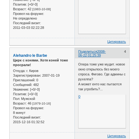
Позитив:
[+0/-0]
Возраст:
42
[1983-10-08]
Провел на форуме:
Не определено
Последний визит:
2011-03-03 02:22:28
Цитировать
Поделиться
2008-
4
Alehandro le Barbe
06-22 01:25:39
Цирк с конями. Хотя коней тоже
Опера тоже уже мудит. новое
просрали!
окно открылось без моего
Откуда:
г. Киров
спроса. Фигово. Где админы с
Зарегистрирован
: 2007-01-19
рухелпа?
Приглашений:
0
А может енто нас пытаотся
Сообщений:
482
так угробить?...
Уважение:
[+0/-0]
Позитив:
[+0/-0]
0
Пол:
Мужской
Возраст:
46
[1979-10-16]
Провел на форуме:
8 минут
Последний визит:
2015-12-16 01:32:52
Цитировать