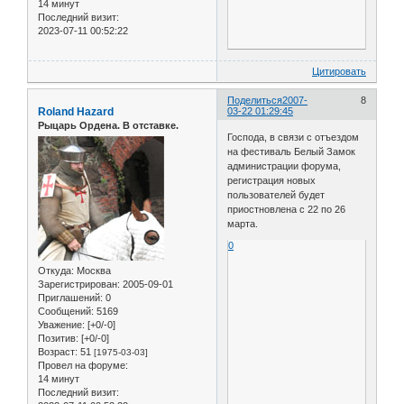
14 минут
Последний визит:
2023-07-11 00:52:22
Цитировать
Поделиться
2007-
8
Roland Hazard
03-22 01:29:45
Рыцарь Ордена. В отставке.
Господа, в связи с отъездом
на фестиваль Белый Замок
администрации форума,
регистрация новых
пользователей будет
приостновлена с 22 по 26
марта.
0
Откуда:
Москва
Зарегистрирован
: 2005-09-01
Приглашений:
0
Сообщений:
5169
Уважение:
[+0/-0]
Позитив:
[+0/-0]
Возраст:
51
[1975-03-03]
Провел на форуме:
14 минут
Последний визит: