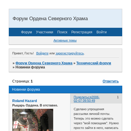
Форум Ордена Северного Храма
Форум
Участники
Поиск
Регистрация
Войти
Активные темы
Привет, Гость!
Войдите
или
зарегистрируйтесь
.
»
Форум Ордена Северного Храма
»
Технический форум
»
Новинки форума
Страница:
1
Ответить
Новинки форума
Поделиться
2006-
1
Roland Hazard
02-07 09:50:49
Рыцарь Ордена. В отставке.
Сделано упрощения
рассылки личной почты.
Теперь это можно сделать
через "мой помощник". Нужно
просто зайти в него, написать