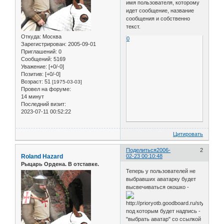
имя пользователя, которому
идет сообщение, название
сообщения и собственно
текст.
Откуда:
Москва
0
Зарегистрирован
: 2005-09-01
Приглашений:
0
Сообщений:
5169
Уважение:
[+0/-0]
Позитив:
[+0/-0]
Возраст:
51
[1975-03-03]
Провел на форуме:
14 минут
Последний визит:
2023-07-11 00:52:22
Цитировать
Поделиться
2006-
2
Roland Hazard
02-23 00:10:48
Рыцарь Ордена. В отставке.
Теперь у пользователей не
выбравших аватарку будет
высвечиваться окошко -
под которым будет надпись -
"выбрать аватар" со ссылкой