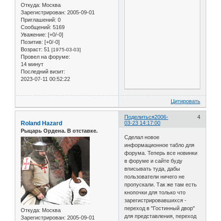
Откуда:
Москва
Зарегистрирован
: 2005-09-01
Приглашений:
0
Сообщений:
5169
Уважение:
[+0/-0]
Позитив:
[+0/-0]
Возраст:
51
[1975-03-03]
Провел на форуме:
14 минут
Последний визит:
2023-07-11 00:52:22
Цитировать
Поделиться
2006-
4
Roland Hazard
03-23 14:17:00
Рыцарь Ордена. В отставке.
Сделал новое
информационное табло для
форума. Теперь все новинки
в форуме и сайте буду
вписывать туда, дабы
пользователи ничего не
пропускали. Так же там есть
кнопочки для только что
зарегистрировавшихся -
переход в "Гостинный двор"
Откуда:
Москва
для представления, переход
Зарегистрирован
: 2005-09-01