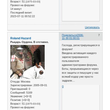
Возраст:
51
[1975-03-03]
Провел на форуме:
14 минут
Последний визит:
2023-07-11 00:52:22
Цитировать
Поделиться
2006-
7
Roland Hazard
11-30 01:00:01
Рыцарь Ордена. В отставке.
Господа, регистрирующиеся в
форуме!
Введена активация каждого
зарегистрированного
пользователя
администраторами форума.
Боты, прорывающиеся через
все защиты и пишущие у нас
всякий вздор уже просто
задрали....
Откуда:
Москва
Зарегистрирован
: 2005-09-01
0
Приглашений:
0
Сообщений:
5169
Уважение:
[+0/-0]
Позитив:
[+0/-0]
Возраст:
51
[1975-03-03]
Провел на форуме: