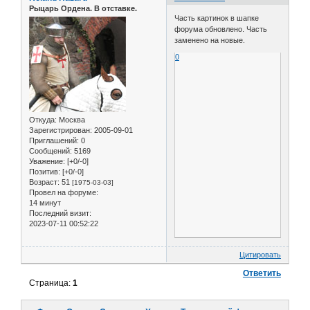
Рыцарь Ордена. В отставке.
Часть картинок в шапке
форума обновлено. Часть
заменено на новые.
0
Откуда:
Москва
Зарегистрирован
: 2005-09-01
Приглашений:
0
Сообщений:
5169
Уважение:
[+0/-0]
Позитив:
[+0/-0]
Возраст:
51
[1975-03-03]
Провел на форуме:
14 минут
Последний визит:
2023-07-11 00:52:22
Цитировать
Ответить
Страница:
1