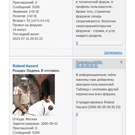
в технический форум, в
Приглашений:
0
профиль пользователя...
Сообщений:
5169
Уважение:
[+0/-0]
Кроме того, странички
Позитив:
[+0/-0]
форумов теперь
Возраст:
51
[1975-03-03]
сворачиваются. Кнопочки
Провел на форуме:
свертывания/открытия
14 минут
форумов - справа, в углу
Последний визит:
каждого раздела.
2023-07-11 00:52:22
0
Цитировать
Поделиться
2006-
5
Roland Hazard
05-05 09:34:31
Рыцарь Ордена. В отставке.
В информационном табло
наконец-таки добавлены
аватарки пользователей.
Таблица с кнопками друзей
перенесена вниз форума.
Отредактировано Roland
Hazard (2006-05-05 09:35:23)
0
Откуда:
Москва
Зарегистрирован
: 2005-09-01
Приглашений:
0
Сообщений:
5169