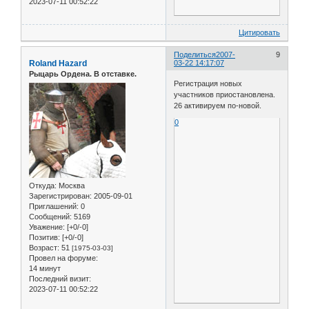
2023-07-11 00:52:22
Цитировать
Поделиться
2007-
9
Roland Hazard
03-22 14:17:07
Рыцарь Ордена. В отставке.
Регистрация новых
участников приостановлена.
26 активируем по-новой.
0
Откуда:
Москва
Зарегистрирован
: 2005-09-01
Приглашений:
0
Сообщений:
5169
Уважение:
[+0/-0]
Позитив:
[+0/-0]
Возраст:
51
[1975-03-03]
Провел на форуме:
14 минут
Последний визит:
2023-07-11 00:52:22