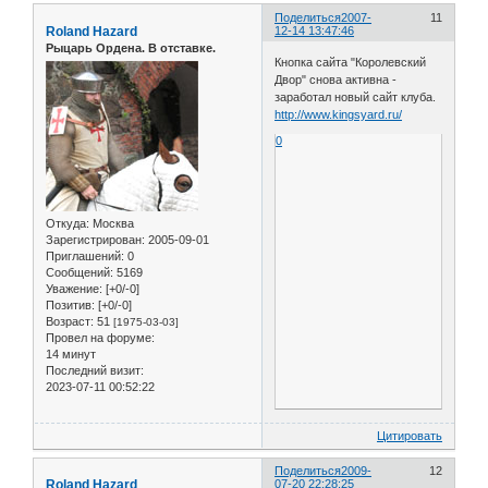
Поделиться
2007-
11
Roland Hazard
12-14 13:47:46
Рыцарь Ордена. В отставке.
Кнопка сайта "Королевский
Двор" снова активна -
заработал новый сайт клуба.
http://www.kingsyard.ru/
0
Откуда:
Москва
Зарегистрирован
: 2005-09-01
Приглашений:
0
Сообщений:
5169
Уважение:
[+0/-0]
Позитив:
[+0/-0]
Возраст:
51
[1975-03-03]
Провел на форуме:
14 минут
Последний визит:
2023-07-11 00:52:22
Цитировать
Поделиться
2009-
12
Roland Hazard
07-20 22:28:25