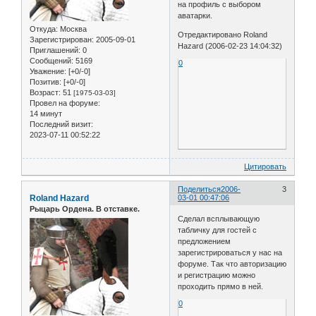
на профиль с выбором
аватарки.
Откуда:
Москва
Отредактировано Roland
Зарегистрирован
: 2005-09-01
Hazard (2006-02-23 14:04:32)
Приглашений:
0
Сообщений:
5169
0
Уважение:
[+0/-0]
Позитив:
[+0/-0]
Возраст:
51
[1975-03-03]
Провел на форуме:
14 минут
Последний визит:
2023-07-11 00:52:22
Цитировать
Поделиться
2006-
3
Roland Hazard
03-01 00:47:06
Рыцарь Ордена. В отставке.
Сделал всплывающую
табличку для гостей с
предложением
зарегистрироваться у нас на
форуме. Так что авторизацию
и регистрацию можно
проходить прямо в ней.
0