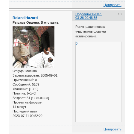
Цитировать
Поделиться
2007-
10
Roland Hazard
03-26 20:48:35
Рыцарь Ордена. В отставке.
Регистрация новых
участников форума
активирована.
0
Откуда:
Москва
Зарегистрирован
: 2005-09-01
Приглашений:
0
Сообщений:
5169
Уважение:
[+0/-0]
Позитив:
[+0/-0]
Возраст:
51
[1975-03-03]
Провел на форуме:
14 минут
Последний визит:
2023-07-11 00:52:22
Цитировать