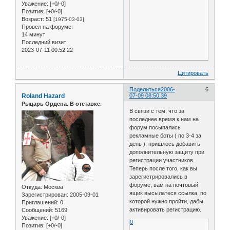
Уважение:
[+0/-0]
Позитив:
[+0/-0]
Возраст:
51
[1975-03-03]
Провел на форуме:
14 минут
Последний визит:
2023-07-11 00:52:22
Цитировать
Поделиться
2006-
6
Roland Hazard
07-09 08:50:39
Рыцарь Ордена. В отставке.
В связи с тем, что за
последнее время к нам на
форум посыпались
рекламные боты ( по 3-4 за
день ), пришлось добавить
дополнительную защиту при
регистрации участников.
Теперь после того, как вы
зарегистрировались в
форуме, вам на почтовый
Откуда:
Москва
ящик высылатеся ссылка, по
Зарегистрирован
: 2005-09-01
которой нужно пройти, дабы
Приглашений:
0
активировать регистрацию.
Сообщений:
5169
Уважение:
[+0/-0]
0
Позитив:
[+0/-0]