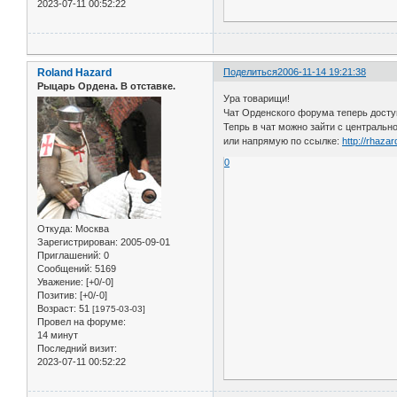
2023-07-11 00:52:22
Roland Hazard
Поделиться
2006-11-14 19:21:38
Рыцарь Ордена. В отставке.
Ура товарищи!
Чат Орденского форума теперь доступ
Тепрь в чат можно зайти с центральн
или напрямую по ссылке:
http://rhaza
0
Откуда:
Москва
Зарегистрирован
: 2005-09-01
Приглашений:
0
Сообщений:
5169
Уважение:
[+0/-0]
Позитив:
[+0/-0]
Возраст:
51
[1975-03-03]
Провел на форуме:
14 минут
Последний визит:
2023-07-11 00:52:22