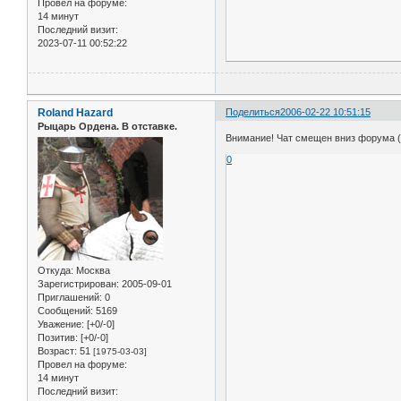
Провел на форуме:
14 минут
Последний визит:
2023-07-11 00:52:22
Roland Hazard
Поделиться
2006-02-22 10:51:15
Рыцарь Ордена. В отставке.
Внимание! Чат смещен вниз форума ( 
0
Откуда:
Москва
Зарегистрирован
: 2005-09-01
Приглашений:
0
Сообщений:
5169
Уважение:
[+0/-0]
Позитив:
[+0/-0]
Возраст:
51
[1975-03-03]
Провел на форуме:
14 минут
Последний визит: