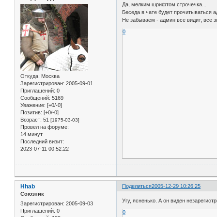
Да, мелким шрифтом строчечка...
Беседа в чате будет прочитываться 
Не забываем - админ все видит, все зн
0
Откуда:
Москва
Зарегистрирован
: 2005-09-01
Приглашений:
0
Сообщений:
5169
Уважение:
[+0/-0]
Позитив:
[+0/-0]
Возраст:
51
[1975-03-03]
Провел на форуме:
14 минут
Последний визит:
2023-07-11 00:52:22
Hhab
Поделиться
2005-12-29 10:26:25
Союзник
Угу, ясненько. А он виден незарегис
Зарегистрирован
: 2005-09-03
Приглашений:
0
0