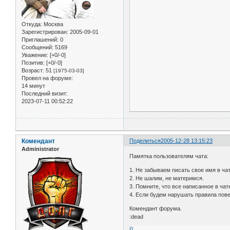
Откуда:
Москва
Зарегистрирован
: 2005-09-01
Приглашений:
0
Сообщений:
5169
Уважение:
[+0/-0]
Позитив:
[+0/-0]
Возраст:
51
[1975-03-03]
Провел на форуме:
14 минут
Последний визит:
2023-07-11 00:52:22
Комендант
Поделиться
2005-12-28 13:15:23
Administrator
Памятка пользователям чата:
1. Не забываем писать свое имя в чат
2. Не шалим, не материмся.
3. Помните, что все написанное в чат
4. Если будем нарушать правила пове
Комендант форума.
:dead
0