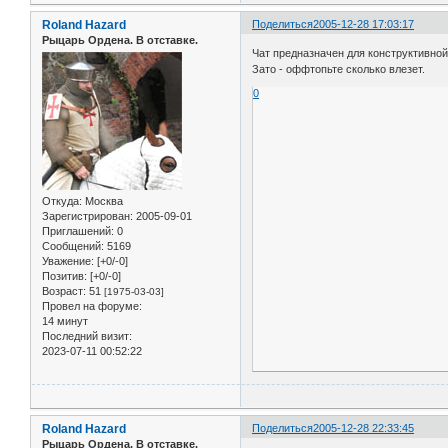
Roland Hazard
Поделиться
2005-12-28 17:03:17
Рыцарь Ордена. В отставке.
Чат предназначен для конструктивно
Зато - оффтопьте сколько влезет.
0
Откуда:
Москва
Зарегистрирован
: 2005-09-01
Приглашений:
0
Сообщений:
5169
Уважение:
[+0/-0]
Позитив:
[+0/-0]
Возраст:
51
[1975-03-03]
Провел на форуме:
14 минут
Последний визит:
2023-07-11 00:52:22
Roland Hazard
Поделиться
2005-12-28 22:33:45
Рыцарь Ордена. В отставке.