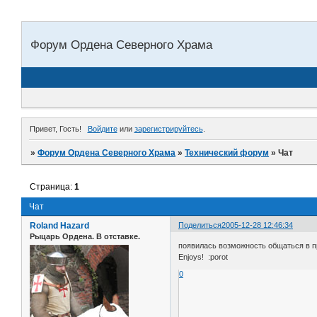
Форум Ордена Северного Храма
Привет, Гость!
Войдите
или
зарегистрируйтесь
.
»
Форум Ордена Северного Храма
»
Технический форум
»
Чат
Страница:
1
Чат
Roland Hazard
Поделиться
2005-12-28 12:46:34
Рыцарь Ордена. В отставке.
появилась возможность общаться в п
Enjoys! :porot
0