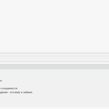
е.
е сохраняется.
дения - отслежу и забаню.