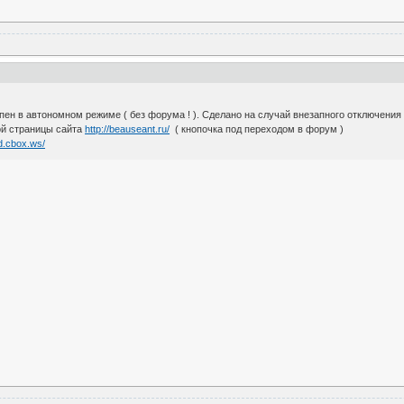
ен в автономном режиме ( без форума ! ). Сделано на случай внезапного отключения 
ой страницы сайта
http://beauseant.ru/
( кнопочка под переходом в форум )
rd.cbox.ws/