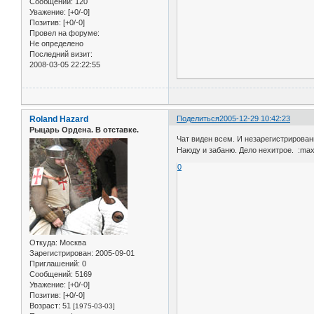
Сообщений:
120
Уважение:
[+0/-0]
Позитив:
[+0/-0]
Провел на форуме:
Не определено
Последний визит:
2008-03-05 22:22:55
Roland Hazard
Поделиться
2005-12-29 10:42:23
Рыцарь Ордена. В отставке.
Чат виден всем. И незарегистрирова
Наюду и забаню. Дело нехитрое. :max
0
Откуда:
Москва
Зарегистрирован
: 2005-09-01
Приглашений:
0
Сообщений:
5169
Уважение:
[+0/-0]
Позитив:
[+0/-0]
Возраст:
51
[1975-03-03]