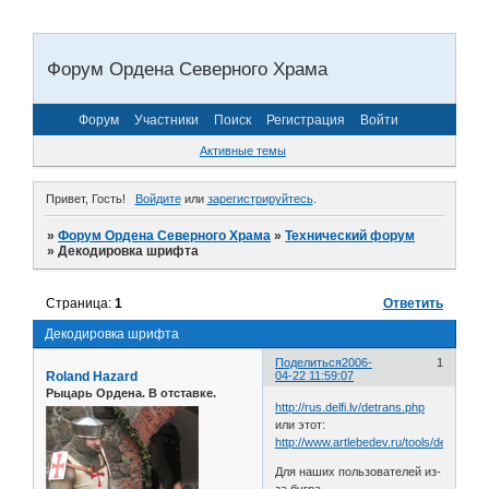
Форум Ордена Северного Храма
Форум
Участники
Поиск
Регистрация
Войти
Активные темы
Привет, Гость!
Войдите
или
зарегистрируйтесь
.
»
Форум Ордена Северного Храма
»
Технический форум
»
Декодировка шрифта
Страница:
1
Ответить
Декодировка шрифта
Поделиться
2006-
1
Roland Hazard
04-22 11:59:07
Рыцарь Ордена. В отставке.
http://rus.delfi.lv/detrans.php
или этот:
http://www.artlebedev.ru/tools/decoder/
Для наших пользователей из-