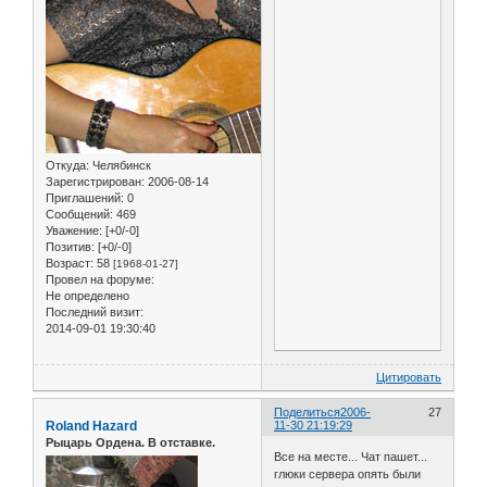
Откуда:
Челябинск
Зарегистрирован
: 2006-08-14
Приглашений:
0
Сообщений:
469
Уважение:
[+0/-0]
Позитив:
[+0/-0]
Возраст:
58
[1968-01-27]
Провел на форуме:
Не определено
Последний визит:
2014-09-01 19:30:40
Цитировать
Поделиться
2006-
27
Roland Hazard
11-30 21:19:29
Рыцарь Ордена. В отставке.
Все на месте... Чат пашет...
глюки сервера опять были