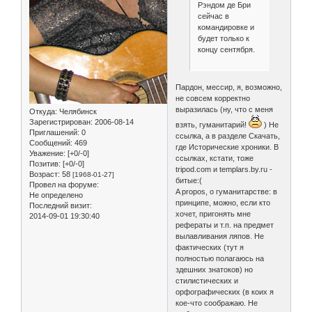
Рэндом де Бри
сейчас в
командировке и
будет только к
концу сентября.
Пардон, мессир, я, возможно,
не совсем корректно
выразилась (ну, что с меня
Откуда:
Челябинск
Зарегистрирован
: 2006-08-14
взять, гуманитарий!
) Не
Приглашений:
0
ссылка, а в разделе Скачать,
Сообщений:
469
где Исторические хроники. В
Уважение:
[+0/-0]
ссылках, кстати, тоже
Позитив:
[+0/-0]
tripod.com и templars.by.ru -
Возраст:
58
[1968-01-27]
битые:(
Провел на форуме:
A propos, о гуманитарстве: в
Не определено
принципе, можно, если кто
Последний визит:
хочет, пригонять мне
2014-09-01 19:30:40
рефераты и т.п. на предмет
вылавливания ляпов. Не
фактических (тут я
полностью полагаюсь на
здешних знатоков) но
стилистических и
орфографических (в коих я
кое-что соображаю. Не