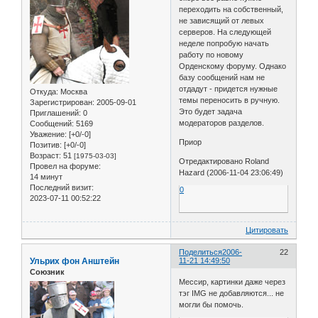
переходить на собственный,
не зависящий от левых
серверов. На следующей
неделе попробую начать
работу по новому
Орденскому форуму. Однако
базу сообщений нам не
отдадут - придется нужные
Откуда:
Москва
темы переносить в ручную.
Зарегистрирован
: 2005-09-01
Это будет задача
Приглашений:
0
модераторов разделов.
Сообщений:
5169
Уважение:
[+0/-0]
Приор
Позитив:
[+0/-0]
Возраст:
51
[1975-03-03]
Отредактировано Roland
Провел на форуме:
Hazard (2006-11-04 23:06:49)
14 минут
Последний визит:
0
2023-07-11 00:52:22
Цитировать
Поделиться
2006-
22
Ульрих фон Анштейн
11-21 14:49:50
Союзник
Мессир, картинки даже через
тэг IMG не добавляются... не
могли бы помочь.