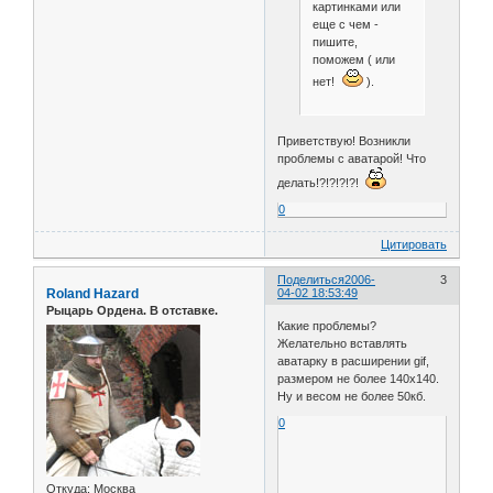
картинками или
еще с чем -
пишите,
поможем ( или
нет!
).
Приветствую! Возникли
проблемы с аватарой! Что
делать!?!?!?!?!
0
Цитировать
Поделиться
2006-
3
Roland Hazard
04-02 18:53:49
Рыцарь Ордена. В отставке.
Какие проблемы?
Желательно вставлять
аватарку в расширении gif,
размером не более 140х140.
Ну и весом не более 50кб.
0
Откуда:
Москва