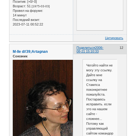
Позитив:
[+0/-0]
Возраст:
51
[1975-03-03]
Провел на форуме:
14 минут
Последний визит:
2023-07-11 00:52:22
Цитировать
Поделиться
2006-
12
M-lle d#39;Artagnan
08-21 15:10:33
Союзник
Чегойто найти не
могу эту ссылку.
Дайте мне
ссылку на
Стампса
поконкретнее
пожалуйста.
Постараюсь
исправить. если
это на нашем
сайте -
сложнее...
Потому как
управляющий
сайтом командор