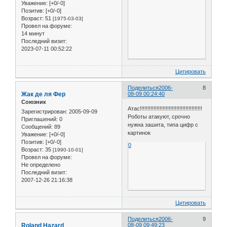
Уважение:
[+0/-0]
Позитив:
[+0/-0]
Возраст:
51
[1975-03-03]
Провел на форуме:
14 минут
Последний визит:
2023-07-11 00:52:22
Цитировать
Поделиться
2006-
8
Жак де ля Фер
08-09 00:24:40
Союзник
Атас!!!!!!!!!!!!!!!!!!!!!!!!!!!!!!!!!!!!!!!!!
Зарегистрирован
: 2005-09-09
Роботы атакуют, срочно
Приглашений:
0
нужна зашита, типа цифр с
Сообщений:
89
картинок
Уважение:
[+0/-0]
Позитив:
[+0/-0]
0
Возраст:
35
[1990-10-01]
Провел на форуме:
Не определено
Последний визит:
2007-12-26 21:16:38
Цитировать
Поделиться
2006-
9
Roland Hazard
08-09 09:49:23