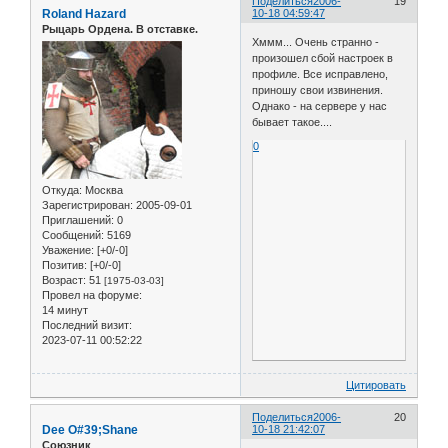
Поделиться
2006-
19
Roland Hazard
10-18 04:59:47
Рыцарь Ордена. В отставке.
Хммм... Очень странно -
произошел сбой настроек в
профиле. Все исправлено,
приношу свои извинения.
Однако - на сервере у нас
бывает такое....
0
Откуда:
Москва
Зарегистрирован
: 2005-09-01
Приглашений:
0
Сообщений:
5169
Уважение:
[+0/-0]
Позитив:
[+0/-0]
Возраст:
51
[1975-03-03]
Провел на форуме:
14 минут
Последний визит:
2023-07-11 00:52:22
Цитировать
Поделиться
2006-
20
Dee O#39;Shane
10-18 21:42:07
Союзник