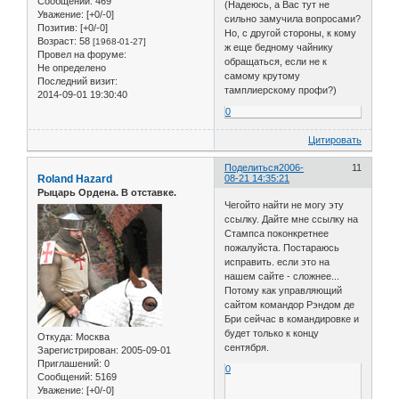
Сообщений:
469
(Надеюсь, а Вас тут не
Уважение:
[+0/-0]
сильно замучила вопросами?
Позитив:
[+0/-0]
Но, с другой стороны, к кому
Возраст:
58
[1968-01-27]
ж еще бедному чайнику
Провел на форуме:
обращаться, если не к
Не определено
самому крутому
Последний визит:
тамплиерскому профи?)
2014-09-01 19:30:40
0
Цитировать
Поделиться
2006-
11
Roland Hazard
08-21 14:35:21
Рыцарь Ордена. В отставке.
Чегойто найти не могу эту
ссылку. Дайте мне ссылку на
Стампса поконкретнее
пожалуйста. Постараюсь
исправить. если это на
нашем сайте - сложнее...
Потому как управляющий
сайтом командор Рэндом де
Бри сейчас в командировке и
будет только к концу
Откуда:
Москва
сентября.
Зарегистрирован
: 2005-09-01
Приглашений:
0
0
Сообщений:
5169
Уважение:
[+0/-0]