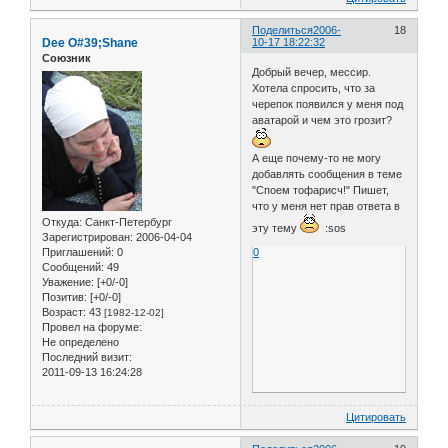
Поделиться
2006-
18
Dee O#39;Shane
10-17 18:22:32
Союзник
Добрый вечер, мессир.
Хотела спросить, что за
черепок появился у меня под
аватарой и чем это грозит?
А еще почему-то не могу
добавлять сообщения в теме
"Споем тофарисч!" Пишет,
что у меня нет прав ответа в
Откуда:
Санкт-Петербург
эту тему
:sos
Зарегистрирован
: 2006-04-04
Приглашений:
0
0
Сообщений:
49
Уважение:
[+0/-0]
Позитив:
[+0/-0]
Возраст:
43
[1982-12-02]
Провел на форуме:
Не определено
Последний визит:
2011-09-13 16:24:28
Цитировать