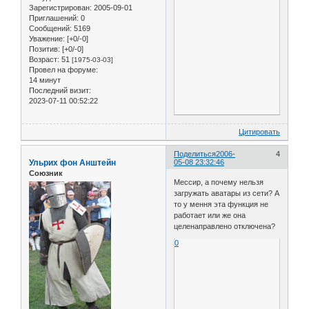
Зарегистрирован
: 2005-09-01
Приглашений:
0
Сообщений:
5169
Уважение:
[+0/-0]
Позитив:
[+0/-0]
Возраст:
51
[1975-03-03]
Провел на форуме:
14 минут
Последний визит:
2023-07-11 00:52:22
Цитировать
Поделиться
2006-
4
Ульрих фон Анштейн
05-08 23:32:46
Союзник
Мессир, а почему нельзя
загружать аватары из сети? А
то у мення эта функция не
работает или же она
целенаправлено отключена?
0