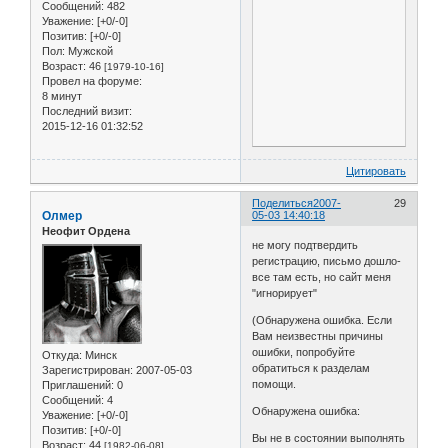
Сообщений:
482
Уважение:
[+0/-0]
Позитив:
[+0/-0]
Пол:
Мужской
Возраст:
46
[1979-10-16]
Провел на форуме:
8 минут
Последний визит:
2015-12-16 01:32:52
Цитировать
Поделиться
2007-
29
Олмер
05-03 14:40:18
Неофит Ордена
не могу подтвердить
регистрацию, письмо дошло-
все там есть, но сайт меня
"игнорирует"
(Обнаружена ошибка. Если
Вам неизвестны причины
ошибки, попробуйте
Откуда:
Минск
обратиться к разделам
Зарегистрирован
: 2007-05-03
помощи.
Приглашений:
0
Сообщений:
4
Обнаружена ошибка:
Уважение:
[+0/-0]
Позитив:
[+0/-0]
Вы не в состоянии выполнять
Возраст:
44
[1982-06-08]