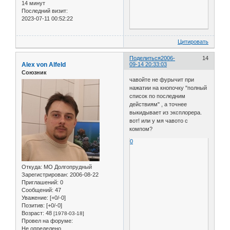
14 минут
Последний визит:
2023-07-11 00:52:22
Цитировать
Поделиться
2006-
14
Alex von Alfeld
09-14 20:33:03
Союзник
чавойте не фурычит при
нажатии на кнопочку "полный
список по последним
действиям" , а точнее
выкидывает из эксплорера.
вот! или у мя чавото с
компом?
0
Откуда:
МО Долгопрудный
Зарегистрирован
: 2006-08-22
Приглашений:
0
Сообщений:
47
Уважение:
[+0/-0]
Позитив:
[+0/-0]
Возраст:
48
[1978-03-18]
Провел на форуме:
Не определено