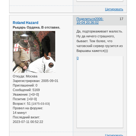
Цитировать
Поделиться
2006-
17
Roland Hazard
10-04 20:36:02
Рыцарь Ордена. В отставке.
Да, подтормаживает малость.
Ну да ничего страшного,
бывает. Тем более, что
чатовский сервер грузится из
Варшавы кажется)))
0
Откуда:
Москва
Зарегистрирован
: 2005-09-01
Приглашений:
0
Сообщений:
5169
Уважение:
[+0/-0]
Позитив:
[+0/-0]
Возраст:
51
[1975-03-03]
Провел на форуме:
14 минут
Последний визит:
2023-07-11 00:52:22
Цитировать