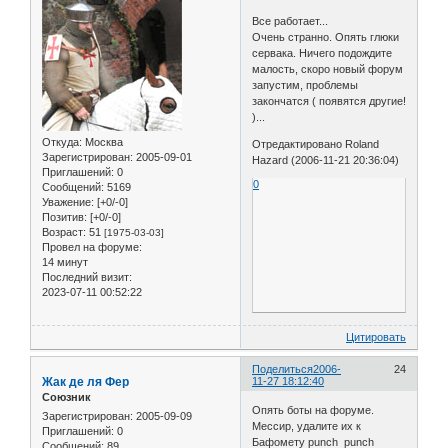
Все работает...
Очень странно. Опять глюки
сервака. Ничего подождите
малость, скоро новый форум
запустим, проблемы
закончатся ( появятся другие!
)...
Откуда:
Москва
Отредактировано Roland
Зарегистрирован
: 2005-09-01
Hazard (2006-11-21 20:36:04)
Приглашений:
0
0
Сообщений:
5169
Уважение:
[+0/-0]
Позитив:
[+0/-0]
Возраст:
51
[1975-03-03]
Провел на форуме:
14 минут
Последний визит:
2023-07-11 00:52:22
Цитировать
Поделиться
2006-
24
Жак де ля Фер
11-27 18:12:40
Союзник
Опять боты на форуме.
Зарегистрирован
: 2005-09-09
Мессир, удалите их к
Приглашений:
0
Бафомету punch punch
Сообщений:
89