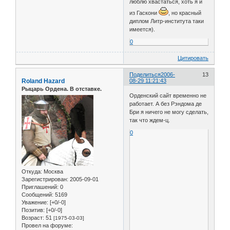
люблю хвастаться, хоть я и
из Гаскони
, но красный
диплом Литр-института таки
имеется).
0
Цитировать
Поделиться
2006-
13
Roland Hazard
08-29 11:21:43
Рыцарь Ордена. В отставке.
Орденский сайт временно не
работает. А без Рэндома де
Бри я ничего не могу сделать,
так что ждем-ц.
0
Откуда:
Москва
Зарегистрирован
: 2005-09-01
Приглашений:
0
Сообщений:
5169
Уважение:
[+0/-0]
Позитив:
[+0/-0]
Возраст:
51
[1975-03-03]
Провел на форуме: