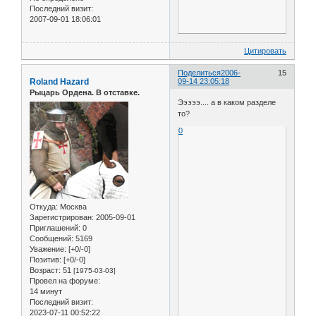
Последний визит:
2007-09-01 18:06:01
Цитировать
Поделиться
2006-
15
Roland Hazard
09-14 23:05:18
Рыцарь Ордена. В отставке.
Эээээ.... а в каком разделе
то?
0
Откуда:
Москва
Зарегистрирован
: 2005-09-01
Приглашений:
0
Сообщений:
5169
Уважение:
[+0/-0]
Позитив:
[+0/-0]
Возраст:
51
[1975-03-03]
Провел на форуме:
14 минут
Последний визит:
2023-07-11 00:52:22