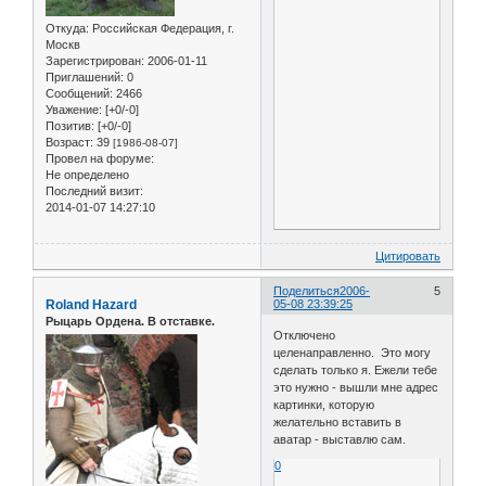
Откуда:
Российская Федерация, г.
Москв
Зарегистрирован
: 2006-01-11
Приглашений:
0
Сообщений:
2466
Уважение:
[+0/-0]
Позитив:
[+0/-0]
Возраст:
39
[1986-08-07]
Провел на форуме:
Не определено
Последний визит:
2014-01-07 14:27:10
Цитировать
Поделиться
2006-
5
Roland Hazard
05-08 23:39:25
Рыцарь Ордена. В отставке.
Отключено
целенаправленно. Это могу
сделать только я. Ежели тебе
это нужно - вышли мне адрес
картинки, которую
желательно вставить в
аватар - выставлю сам.
0