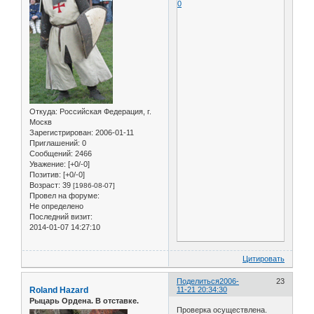
0
Откуда:
Российская Федерация, г.
Москв
Зарегистрирован
: 2006-01-11
Приглашений:
0
Сообщений:
2466
Уважение:
[+0/-0]
Позитив:
[+0/-0]
Возраст:
39
[1986-08-07]
Провел на форуме:
Не определено
Последний визит:
2014-01-07 14:27:10
Цитировать
Поделиться
2006-
23
Roland Hazard
11-21 20:34:30
Рыцарь Ордена. В отставке.
Проверка осуществлена.