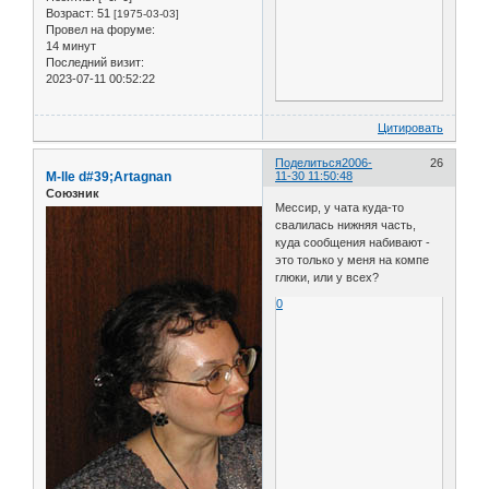
Возраст:
51
[1975-03-03]
Провел на форуме:
14 минут
Последний визит:
2023-07-11 00:52:22
Цитировать
Поделиться
2006-
26
M-lle d#39;Artagnan
11-30 11:50:48
Союзник
Мессир, у чата куда-то
свалилась нижняя часть,
куда сообщения набивают -
это только у меня на компе
глюки, или у всех?
0