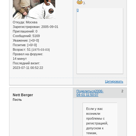
).
0
Откуда:
Москва
Зарегистрирован
: 2005-09-01
Приглашений:
0
Сообщений:
5169
Уважение:
[+0/-0]
Позитив:
[+0/-0]
Возраст:
51
[1975-03-03]
Провел на форуме:
14 минут
Последний визит:
2023-07-11 00:52:22
Цитировать
Поделиться
2006-
2
Nett Berger
04-01 11:50:07
Гость
Если у вас
возникли
проблемы с
регистрацией,
допуском к
темам,