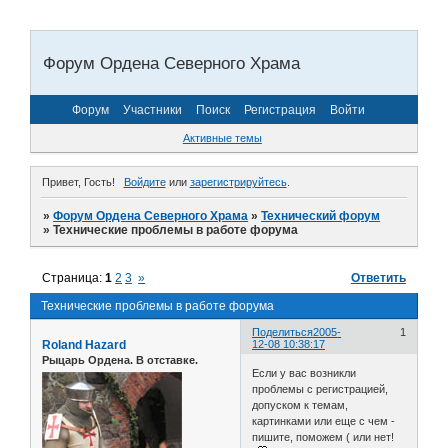
Форум Ордена Северного Храма
Форум
Участники
Поиск
Регистрация
Войти
Активные темы
Привет, Гость!
Войдите
или
зарегистрируйтесь
.
»
Форум Ордена Северного Храма
»
Технический форум
»
Технические проблемы в работе форума
Страница:
1
2
3
»
Ответить
Технические проблемы в работе форума
Поделиться
2005-
1
Roland Hazard
12-08 10:38:17
Рыцарь Ордена. В отставке.
Если у вас возникли
проблемы с регистрацией,
допуском к темам,
картинками или еще с чем -
пишите, поможем ( или нет!