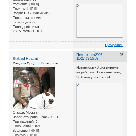
Уважение:
[+0/-0]
0
Позитив:
[+0/-0]
Возраст:
35
[1990-10-01]
Провел на форуме:
Не определено
Последний визит:
2007-12-26 21:16:38
Цитировать
Поделиться
2006-
25
Roland Hazard
11-27 19:15:32
Рыцарь Ордена. В отставке.
Извиняюсь - 3 дня интернет
не работал... Все вычещено,
30 ботов уничтожено!
0
Откуда:
Москва
Зарегистрирован
: 2005-09-01
Приглашений:
0
Сообщений:
5169
Уважение:
[+0/-0]
Позитив:
[+0/-0]