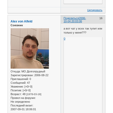
Цитировать
Поделиться
2006-
16
Alex von Alfeld
10-04 20:03:06
Союзник
а вот чат у всех так тупит или
только у меня???
0
Откуда:
МО Долгопрудный
Зарегистрирован
: 2006-08-22
Приглашений:
0
Сообщений:
47
Уважение:
[+0/-0]
Позитив:
[+0/-0]
Возраст:
48
[1978-03-18]
Провел на форуме:
Не определено
Последний визит:
2007-09-01 18:06:01