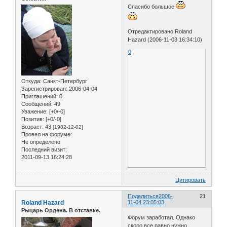
Спасибо большое
Отредактировано Roland
Hazard (2006-11-03 16:34:10)
0
Откуда:
Санкт-Петербург
Зарегистрирован
: 2006-04-04
Приглашений:
0
Сообщений:
49
Уважение:
[+0/-0]
Позитив:
[+0/-0]
Возраст:
43
[1982-12-02]
Провел на форуме:
Не определено
Последний визит:
2011-09-13 16:24:28
Цитировать
Поделиться
2006-
21
Roland Hazard
11-04 23:05:03
Рыцарь Ордена. В отставке.
Форум заработал. Однако
скоро все равно нужно