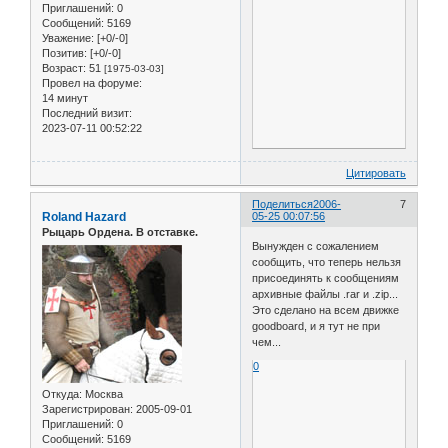
Приглашений:
0
Сообщений:
5169
Уважение:
[+0/-0]
Позитив:
[+0/-0]
Возраст:
51
[1975-03-03]
Провел на форуме:
14 минут
Последний визит:
2023-07-11 00:52:22
Цитировать
Поделиться
2006-
7
Roland Hazard
05-25 00:07:56
Рыцарь Ордена. В отставке.
Вынужден с сожалением
сообщить, что теперь нельзя
присоединять к сообщениям
архивные файлы .rar и .zip...
Это сделано на всем движке
goodboard, и я тут не при
чем...
0
Откуда:
Москва
Зарегистрирован
: 2005-09-01
Приглашений:
0
Сообщений:
5169