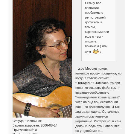
Если у вас
возникли
проблемы с
регистрацией,
допуском к
темам,
картинками или
еще с чем -
пишите,
поможем ( или
нет!
).
:sos Мессир приор,
нижайше прошу прощения, но
когда я хотела скачать
"Цитадель" Стампаса, то при
попытке открыть файл комп
выдавал сообщение о
"неожиданном конце архива",
хотя на вид при скачивании
все шло благополучно. И так
два раза подряд. Остальные
хроники скачивались
Откуда:
Челябинск
нормально. Интересно, в чем
Зарегистрирован
: 2006-08-14
дело? И ведь это, наверняка,
Приглашений:
0
не у одной меня...