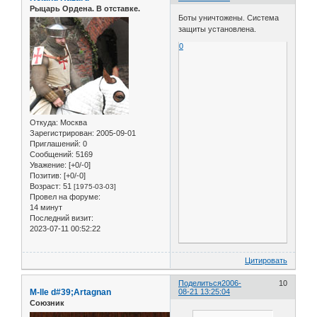
Рыцарь Ордена. В отставке.
Боты уничтожены. Система
защиты установлена.
0
Откуда:
Москва
Зарегистрирован
: 2005-09-01
Приглашений:
0
Сообщений:
5169
Уважение:
[+0/-0]
Позитив:
[+0/-0]
Возраст:
51
[1975-03-03]
Провел на форуме:
14 минут
Последний визит:
2023-07-11 00:52:22
Цитировать
Поделиться
2006-
10
M-lle d#39;Artagnan
08-21 13:25:04
Союзник