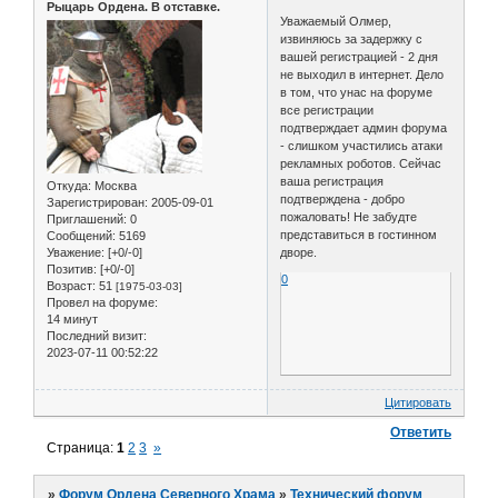
Рыцарь Ордена. В отставке.
Уважаемый Олмер,
извиняюсь за задержку с
вашей регистрацией - 2 дня
не выходил в интернет. Дело
в том, что унас на форуме
все регистрации
подтверждает админ форума
- слишком участились атаки
рекламных роботов. Сейчас
ваша регистрация
Откуда:
Москва
подтверждена - добро
Зарегистрирован
: 2005-09-01
пожаловать! Не забудте
Приглашений:
0
представиться в гостинном
Сообщений:
5169
Уважение:
[+0/-0]
дворе.
Позитив:
[+0/-0]
0
Возраст:
51
[1975-03-03]
Провел на форуме:
14 минут
Последний визит:
2023-07-11 00:52:22
Цитировать
Ответить
Страница:
1
2
3
»
»
Форум Ордена Северного Храма
»
Технический форум