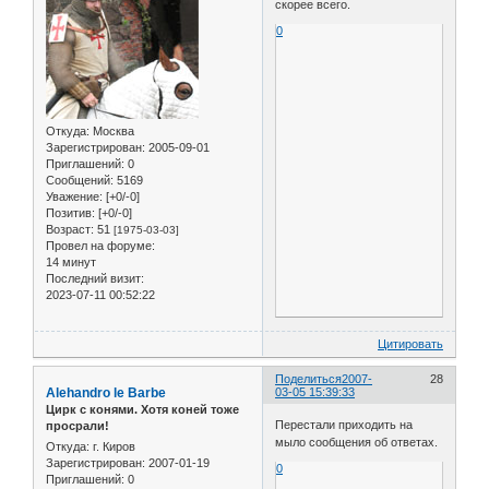
скорее всего.
0
Откуда:
Москва
Зарегистрирован
: 2005-09-01
Приглашений:
0
Сообщений:
5169
Уважение:
[+0/-0]
Позитив:
[+0/-0]
Возраст:
51
[1975-03-03]
Провел на форуме:
14 минут
Последний визит:
2023-07-11 00:52:22
Цитировать
Поделиться
2007-
28
Alehandro le Barbe
03-05 15:39:33
Цирк с конями. Хотя коней тоже
Перестали приходить на
просрали!
мыло сообщения об ответах.
Откуда:
г. Киров
Зарегистрирован
: 2007-01-19
0
Приглашений:
0