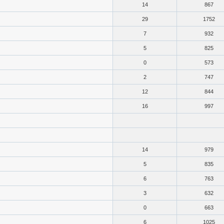
14
867
29
1752
7
932
5
825
0
573
2
747
12
844
16
997
14
979
5
835
6
763
3
632
0
663
6
1025