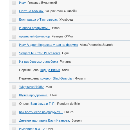
Ищу
Годфруа Булонский
Опять о толчках
Ульрих фон Анштейн
Вся правда о Тамплиерах
Уилфред
И снова афоризмы...
Hhab
орденский фольклор
Feargus O'Mor
Ищу Андрея Королева у вас на форуме
AlenaPotemkinaSearch
Sergent RECORDS presents
Ugni
Из дембельского альбома
Ричард
Перемещена:
Код Да Винчи
Алан
Перемещена:
концерт Blind Guardian
Филипп
"Мурзилка"1986г
Жан
Шутка про дрокона.
Elvile
Опрос:
Ваш Флуд и Т. П.
Rendom de Brie
Как вести себя на форумах...
Ольга
Дневник партизана Васи Иванова.
Jurgen
Империя ОСХ - 2
Ugni