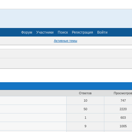
Форум
Участники
Поиск
Регистрация
Войти
Активные темы
Ответов
Просмотро
10
747
50
2220
1
603
9
1005