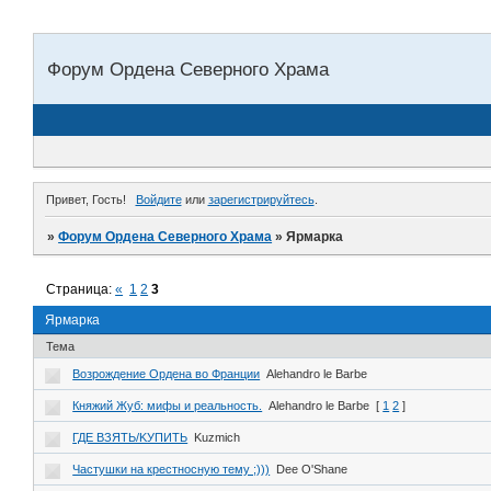
Форум Ордена Северного Храма
Привет, Гость!
Войдите
или
зарегистрируйтесь
.
»
Форум Ордена Северного Храма
»
Ярмарка
Страница:
«
1
2
3
Ярмарка
Тема
Возрождение Ордена во Франции
Alehandro le Barbe
Княжий Жуб: мифы и реальность.
Alehandro le Barbe
[
1
2
]
ГДЕ ВЗЯТЬ/KУПИТЬ
Kuzmich
Частушки на крестносную тему ;)))
Dee O'Shane