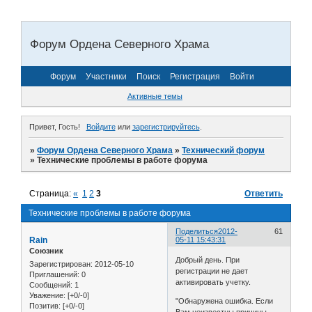
Форум Ордена Северного Храма
Форум
Участники
Поиск
Регистрация
Войти
Активные темы
Привет, Гость!
Войдите
или
зарегистрируйтесь
.
»
Форум Ордена Северного Храма
»
Технический форум
»
Технические проблемы в работе форума
Страница:
«
1
2
3
Ответить
Технические проблемы в работе форума
Поделиться
2012-
61
Rain
05-11 15:43:31
Союзник
Добрый день. При
Зарегистрирован
: 2012-05-10
регистрации не дает
Приглашений:
0
активировать учетку.
Сообщений:
1
Уважение:
[+0/-0]
"Обнаружена ошибка. Если
Позитив:
[+0/-0]