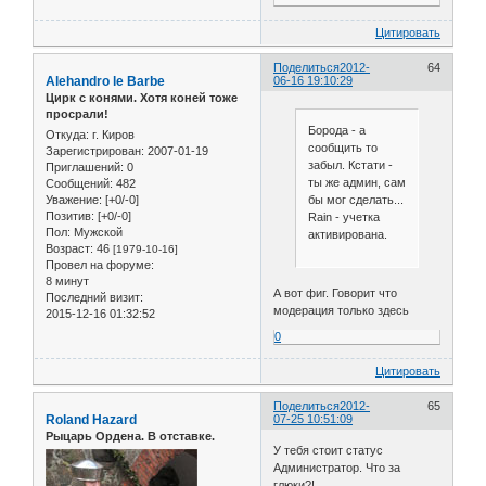
Цитировать
Поделиться
2012-
64
Alehandro le Barbe
06-16 19:10:29
Цирк с конями. Хотя коней тоже
просрали!
Борода - а
Откуда:
г. Киров
сообщить то
Зарегистрирован
: 2007-01-19
забыл. Кстати -
Приглашений:
0
ты же админ, сам
Сообщений:
482
бы мог сделать...
Уважение:
[+0/-0]
Позитив:
[+0/-0]
Rain - учетка
Пол:
Мужской
активирована.
Возраст:
46
[1979-10-16]
Провел на форуме:
8 минут
А вот фиг. Говорит что
Последний визит:
модерация только здесь
2015-12-16 01:32:52
0
Цитировать
Поделиться
2012-
65
Roland Hazard
07-25 10:51:09
Рыцарь Ордена. В отставке.
У тебя стоит статус
Администратор. Что за
глюки?!