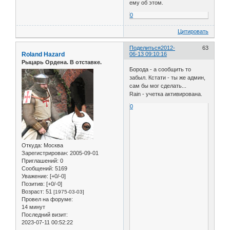
ему об этом.
0
Цитировать
Поделиться
2012-
63
Roland Hazard
06-13 09:10:16
Рыцарь Ордена. В отставке.
Борода - а сообщить то
забыл. Кстати - ты же админ,
сам бы мог сделать...
Rain - учетка активирована.
0
Откуда:
Москва
Зарегистрирован
: 2005-09-01
Приглашений:
0
Сообщений:
5169
Уважение:
[+0/-0]
Позитив:
[+0/-0]
Возраст:
51
[1975-03-03]
Провел на форуме:
14 минут
Последний визит:
2023-07-11 00:52:22