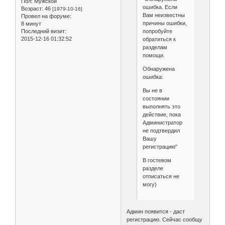
Пол:
Мужской
ошибка. Если
Возраст:
46
[1979-10-16]
Вам неизвестны
Провел на форуме:
причины ошибки,
8 минут
Последний визит:
попробуйте
2015-12-16 01:32:52
обратиться к
разделам
помощи.
Обнаружена
ошибка:
Вы не в
состоянии
выполнять это
действие, пока
Администратор
не подтвердил
Вашу
регистрацию"
В гостевом
разделе
отписаться не
могу)
Админ появится - даст
регистрацию. Сейчас сообщу