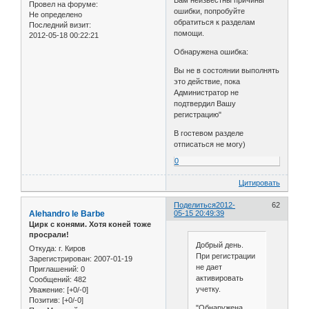
Вам неизвестны причины
Провел на форуме:
ошибки, попробуйте
Не определено
обратиться к разделам
Последний визит:
помощи.
2012-05-18 00:22:21
Обнаружена ошибка:
Вы не в состоянии выполнять
это действие, пока
Администратор не
подтвердил Вашу
регистрацию"
В гостевом разделе
отписаться не могу)
0
Цитировать
Поделиться
2012-
62
Alehandro le Barbe
05-15 20:49:39
Цирк с конями. Хотя коней тоже
просрали!
Добрый день.
Откуда:
г. Киров
При регистрации
Зарегистрирован
: 2007-01-19
не дает
Приглашений:
0
активировать
Сообщений:
482
учетку.
Уважение:
[+0/-0]
Позитив:
[+0/-0]
"Обнаружена