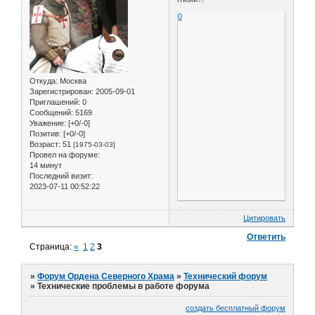
0
Откуда:
Москва
Зарегистрирован
: 2005-09-01
Приглашений:
0
Сообщений:
5169
Уважение:
[+0/-0]
Позитив:
[+0/-0]
Возраст:
51
[1975-03-03]
Провел на форуме:
14 минут
Последний визит:
2023-07-11 00:52:22
Цитировать
Ответить
Страница:
«
1
2
3
»
Форум Ордена Северного Храма
»
Технический форум
»
Технические проблемы в работе форума
создать бесплатный форум