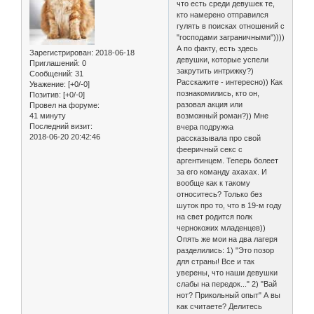
что есть среди девушек те,
кто намерено отправился
гулять в поисках отношений с
"господами заграничными"))))
А по факту, есть здесь
Зарегистрирован
: 2018-06-18
девушки, которые успели
Приглашений:
0
закрутить интрижку?)
Сообщений:
31
Расскажите - интересно)) Как
Уважение:
[+0/-0]
познакомились, кто он,
Позитив:
[+0/-0]
разовая акция или
Провел на форуме:
41 минуту
возможный роман?)) Мне
Последний визит:
вчера подружка
2018-06-20 20:42:46
рассказывала про свой
фееричный секс с
аргентинцем. Теперь болеет
за его команду ахахах. И
вообще как к такому
относитесь? Только без
шуток про то, что в 19-м году
на свет родится полк
чернокожих младенцев))
Опять же мои на два лагеря
разделились: 1) "Это позор
для страны! Все и так
уверены, что наши девушки
слабы на передок..." 2) "Вай
нот? Прикольный опыт" А вы
как считаете? Делитесь