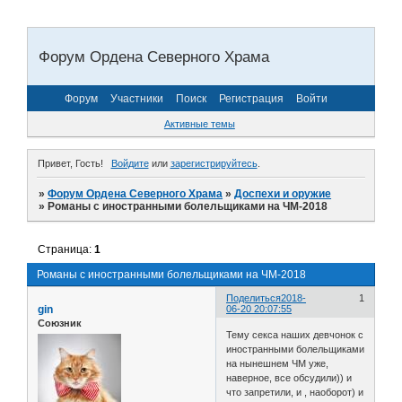
Форум Ордена Северного Храма
Форум
Участники
Поиск
Регистрация
Войти
Активные темы
Привет, Гость!
Войдите
или
зарегистрируйтесь
.
»
Форум Ордена Северного Храма
»
Доспехи и оружие
»
Романы с иностранными болельщиками на ЧМ-2018
Страница:
1
Романы с иностранными болельщиками на ЧМ-2018
Поделиться
2018-
1
gin
06-20 20:07:55
Союзник
Тему секса наших девчонок с
иностранными болельщиками
на нынешнем ЧМ уже,
наверное, все обсудили)) и
что запретили, и , наоборот) и