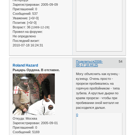
Зарегистрирован
: 2005-09-09
Приглашений:
0
Сообщений:
537
Уважение:
[+0/-0]
Позитив:
[+0/-0]
Возраст:
36
[1989-12-28]
Провел на форуме:
Не определено
Последний визит:
2010-07-18 16:24:31
Поделиться
2006-
54
Roland Hazard
05-17 18:44:25
Рыцарь Ордена. В отставке.
Могу объяснить как кузнец -
кузнецу. Очень просто -
прорези пробивались на
горячую пробойником - типа
зубила. А круглые дырки по
краям прорези - чтобы при
пробивании оной металл не
расходился далше.
0
Откуда:
Москва
Зарегистрирован
: 2005-09-01
Приглашений:
0
Сообщений:
5169