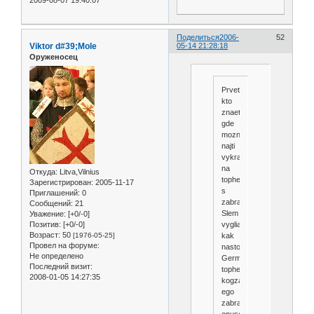
Поделиться
2006-
52
Viktor d#39;Mole
05-14 21:28:18
Оруженосец
Prvetstvuju!Mozet
kto
znaet
gde
mozno
najti
vykrajki
na
Откуда:
Litva,Vilnius
tophelm,tolko
Зарегистрирован
: 2005-11-17
s
Приглашений:
0
zabralom.
Сообщений:
21
Slem
Уважение:
[+0/-0]
vygliadit
Позитив:
[+0/-0]
Возраст:
50
kak
[1976-05-25]
Провел на форуме:
nastojascij
Не определено
Germanskij
Последний визит:
tophelm
2008-01-05 14:27:35
kogza
ego
zabralo
opusceno.