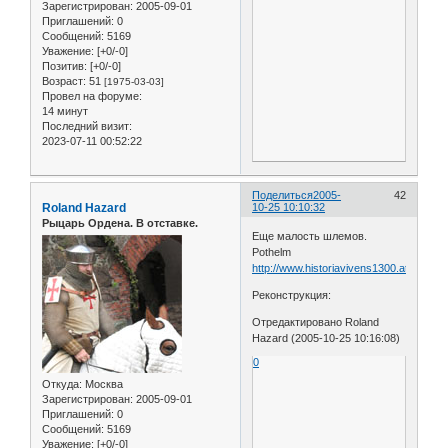
Зарегистрирован
: 2005-09-01
Приглашений:
0
Сообщений:
5169
Уважение:
[+0/-0]
Позитив:
[+0/-0]
Возраст:
51
[1975-03-03]
Провел на форуме:
14 минут
Последний визит:
2023-07-11 00:52:22
Поделиться
2005-
42
Roland Hazard
10-25 10:10:32
Рыцарь Ордена. В отставке.
Еще малость шлемов.
Pothelm
http://www.historiavivens1300.at/helme/b
Реконструкция:
Отредактировано Roland
Hazard (2005-10-25 10:16:08)
0
Откуда:
Москва
Зарегистрирован
: 2005-09-01
Приглашений:
0
Сообщений:
5169
Уважение:
[+0/-0]