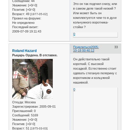
Сообщений:
44
Это он так подгнил снизу, или
Уважение:
[+0/-0]
в самом деле такой низкий ?
Позитив:
[+0/-0]
Или может быть он
Возраст:
49
[1977-05-02]
комплектуется чем-то в духе
Провел на форуме:
кольчужного воротника-
Не определено
стойки ?
Последний визит:
2009-07-09 19:11:43
0
Поделиться
2005-
33
Roland Hazard
10-18 00:40:12
Рыцарь Ордена. В отставке.
Он действительно такой
короткий. С высокой
посадкой. Естественно стоит
одевать стеганую пелерину с
воротником и кольужной
нашивкой.
0
Откуда:
Москва
Зарегистрирован
: 2005-09-01
Приглашений:
0
Сообщений:
5169
Уважение:
[+0/-0]
Позитив:
[+0/-0]
Возраст:
51
[1975-03-03]