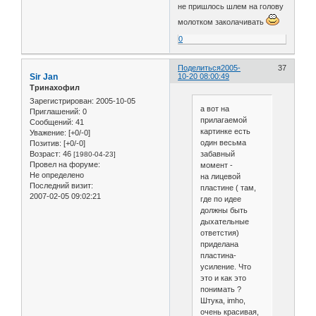
не пришлось шлем на голову
молотком заколачивать
0
Поделиться
2005-
37
Sir Jan
10-20 08:00:49
Тринахофил
Зарегистрирован
: 2005-10-05
а вот на
Приглашений:
0
прилагаемой
Сообщений:
41
картинке есть
Уважение:
[+0/-0]
один весьма
Позитив:
[+0/-0]
забавный
Возраст:
46
[1980-04-23]
Провел на форуме:
момент -
Не определено
на лицевой
Последний визит:
пластине ( там,
2007-02-05 09:02:21
где по идее
должны быть
дыхательные
ответстия)
приделана
пластина-
усиление. Что
это и как это
понимать ?
Штука, imho,
очень красивая,