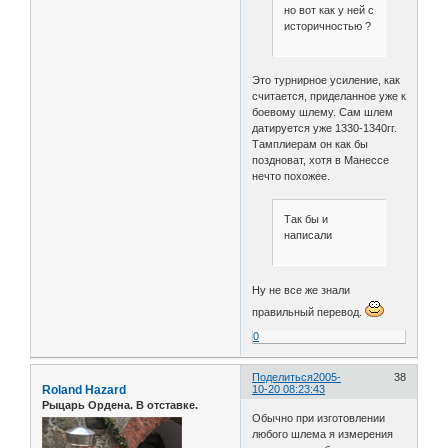
но вот как у ней с
историчностью ?
Это турнирное усиление, как
считается, приделанное уже к
боевому шлему. Сам шлем
датируется уже 1330-1340гг.
Тамплиерам он как бы
поздноват, хотя в Манессе
нечто похожее.
Так бы и
написали
Ну не все же знали
правильный перевод.
0
Поделиться
2005-
38
Roland Hazard
10-20 08:23:43
Рыцарь Ордена. В отставке.
Обычно при изготовлении
любого шлема я измерения