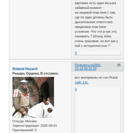
картинке есть один весьма
забавный момент -
на лицевой пластине ( там,
где по идее должны быть
дыхательные ответстия)
приделана пластина-
усиление. Что это и как это
понимать ? Штука, imho,
очень красивая, но вот как у
ней с историчностью ?
0
Поделиться
2005-
35
Roland Hazard
10-19 00:22:29
Рыцарь Ордена. В отставке.
вот материалы по von Prank.
сайт 13с.
0
Откуда:
Москва
Зарегистрирован
: 2005-09-01
Приглашений:
0