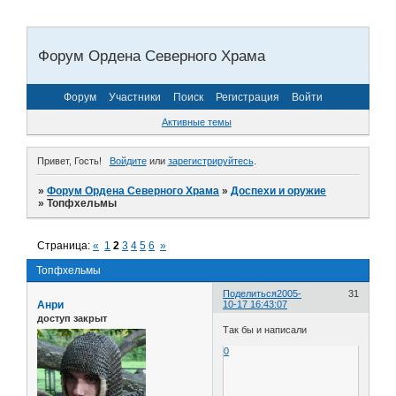
Форум Ордена Северного Храма
Форум
Участники
Поиск
Регистрация
Войти
Активные темы
Привет, Гость!
Войдите
или
зарегистрируйтесь
.
»
Форум Ордена Северного Храма
»
Доспехи и оружие
»
Топфхельмы
Страница:
«
1
2
3
4
5
6
»
Топфхельмы
Поделиться
2005-
31
Анри
10-17 16:43:07
доступ закрыт
Так бы и написали
0