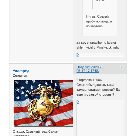
Нигде. Сделай
пробную модель
из картона.
za sovet spasibo.no ja etot
shlem videl v Minske. :knight
0
Поделиться
2006-
53
Уилфред
05-17 17:17:56
Союзник
\\Topfhelm 1250\\
Смысл был делать такие
замысловатые прорези? Да
еще и с левой стороны?
0
Откуда:
Славный град Санкт-
Петербург