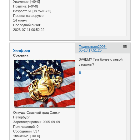
Уважение:
[+0/-0]
Позитив:
[+0/-0]
Возраст:
51
[1975-03-03]
Провел на форуме:
14 минут
Последний визит:
2023-07-11 00:52:22
Поделиться
2006-
55
Уилфред
05-18 17:51:25
Союзник
ЗАЧЕМ? Тем более с левой
стороны?
0
Откуда:
Славный град Санкт-
Петербург
Зарегистрирован
: 2005-09-09
Приглашений:
0
Сообщений:
537
Уважение:
[+0/-0]