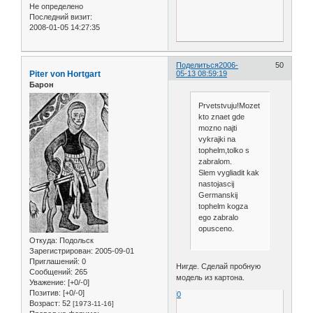
Не определено
Последний визит:
2008-01-05 14:27:35
Поделиться
2006-
50
Piter von Hortgart
05-13 08:59:19
Барон
Prvetstvuju!Mozet
kto znaet gde
mozno najti
vykrajki na
tophelm,tolko s
zabralom.
Slem vygliadit kak
nastojascij
Germanskij
tophelm kogza
ego zabralo
opusceno.
Откуда:
Подольск
Зарегистрирован
: 2005-09-01
Приглашений:
0
Нигде. Сделай пробную
Сообщений:
265
модель из картона.
Уважение:
[+0/-0]
Позитив:
[+0/-0]
0
Возраст:
52
[1973-11-16]