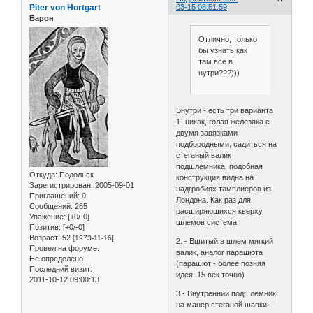
Piter von Hortgart
03-15 08:51:59
Барон
Отлично, только
бы узнать как
там все в
нутри???)))
Внутри - есть три варианта
1- никак, голая железяка с
двумя завязками
подбородными, садиться на
стеганый валик
подшлемника, подобная
Откуда:
Подольск
конструкция видна на
Зарегистрирован
: 2005-09-01
надгробиях тамплиеров из
Приглашений:
0
Лондона. Как раз для
Сообщений:
265
расширяющихся кверху
Уважение:
[+0/-0]
шлемов система
Позитив:
[+0/-0]
Возраст:
52
[1973-11-16]
2. - Вшитый в шлем мягкий
Провел на форуме:
валик, аналог парашюта
Не определено
(парашют - более позняя
Последний визит:
идея, 15 век точно)
2011-10-12 09:00:13
3 - Внутренний подшлемник,
на манер стеганой шапки-