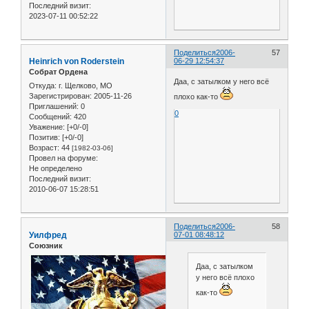
Последний визит:
2023-07-11 00:52:22
Поделиться
2006-
57
Heinrich von Roderstein
06-29 12:54:37
Собрат Ордена
Даа, с затылком у него всё
Откуда:
г. Щелково, МО
Зарегистрирован
: 2005-11-26
плохо как-то
Приглашений:
0
0
Сообщений:
420
Уважение:
[+0/-0]
Позитив:
[+0/-0]
Возраст:
44
[1982-03-06]
Провел на форуме:
Не определено
Последний визит:
2010-06-07 15:28:51
Поделиться
2006-
58
Уилфред
07-01 08:48:12
Союзник
Даа, с затылком
у него всё плохо
как-то