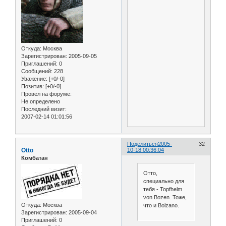
Откуда:
Москва
Зарегистрирован
: 2005-09-05
Приглашений:
0
Сообщений:
228
Уважение:
[+0/-0]
Позитив:
[+0/-0]
Провел на форуме:
Не определено
Последний визит:
2007-02-14 01:01:56
Поделиться
2005-
32
Otto
10-18 00:36:04
Комбатан
Отто,
специально для
тебя - Topfhelm
von Bozen. Тоже,
Откуда:
Москва
что и Bolzano.
Зарегистрирован
: 2005-09-04
Приглашений:
0