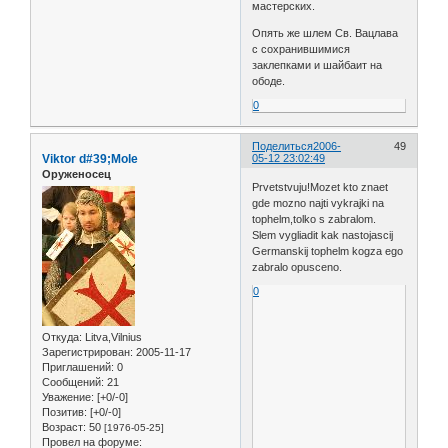
мастерских.
Опять же шлем Св. Вацлава
с сохранившимися
заклепками и шайбаит на
ободе.
0
Поделиться
2006-
49
Viktor d#39;Mole
05-12 23:02:49
Оруженосец
Prvetstvuju!Mozet kto znaet
gde mozno najti vykrajki na
tophelm,tolko s zabralom.
Slem vygliadit kak nastojascij
Germanskij tophelm kogza ego
zabralo opusceno.
0
Откуда:
Litva,Vilnius
Зарегистрирован
: 2005-11-17
Приглашений:
0
Сообщений:
21
Уважение:
[+0/-0]
Позитив:
[+0/-0]
Возраст:
50
[1976-05-25]
Провел на форуме: