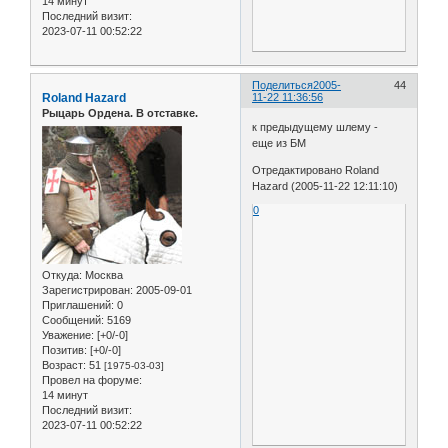
14 минут
Последний визит:
2023-07-11 00:52:22
Поделиться
2005-
44
Roland Hazard
11-22 11:36:56
Рыцарь Ордена. В отставке.
к предыдущему шлему -
еще из БМ
Отредактировано Roland
Hazard (2005-11-22 12:11:10)
0
Откуда:
Москва
Зарегистрирован
: 2005-09-01
Приглашений:
0
Сообщений:
5169
Уважение:
[+0/-0]
Позитив:
[+0/-0]
Возраст:
51
[1975-03-03]
Провел на форуме:
14 минут
Последний визит:
2023-07-11 00:52:22