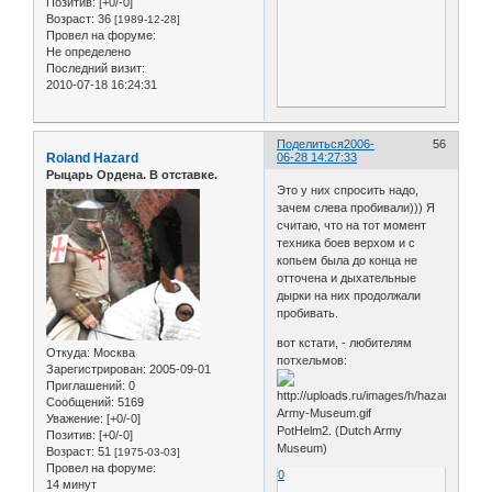
Позитив:
[+0/-0]
Возраст:
36
[1989-12-28]
Провел на форуме:
Не определено
Последний визит:
2010-07-18 16:24:31
Поделиться
2006-
56
Roland Hazard
06-28 14:27:33
Рыцарь Ордена. В отставке.
Это у них спросить надо,
зачем слева пробивали))) Я
считаю, что на тот момент
техника боев верхом и с
копьем была до конца не
отточена и дыхательные
дырки на них продолжали
пробивать.
вот кстати, - любителям
Откуда:
Москва
потхельмов:
Зарегистрирован
: 2005-09-01
Приглашений:
0
Сообщений:
5169
Уважение:
[+0/-0]
PotHelm2. (Dutch Army
Позитив:
[+0/-0]
Museum)
Возраст:
51
[1975-03-03]
Провел на форуме:
0
14 минут