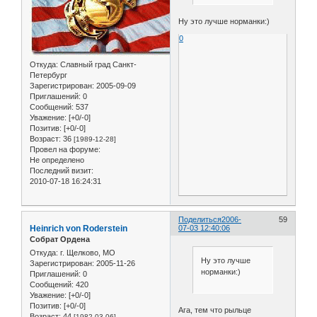
Ну это лучше норманки:)
0
Откуда:
Славный град Санкт-
Петербург
Зарегистрирован
: 2005-09-09
Приглашений:
0
Сообщений:
537
Уважение:
[+0/-0]
Позитив:
[+0/-0]
Возраст:
36
[1989-12-28]
Провел на форуме:
Не определено
Последний визит:
2010-07-18 16:24:31
Поделиться
2006-
59
Heinrich von Roderstein
07-03 12:40:06
Собрат Ордена
Откуда:
г. Щелково, МО
Ну это лучше
Зарегистрирован
: 2005-11-26
норманки:)
Приглашений:
0
Сообщений:
420
Уважение:
[+0/-0]
Позитив:
[+0/-0]
Ага, тем что рыльце
Возраст:
44
[1982-03-06]