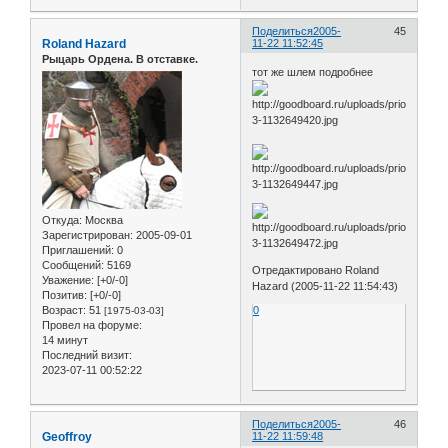
Поделиться
2005-
45
Roland Hazard
11-22 11:52:45
Рыцарь Ордена. В отставке.
тот же шлем подробнее
Откуда:
Москва
Зарегистрирован
: 2005-09-01
Приглашений:
0
Сообщений:
5169
Отредактировано Roland
Уважение:
[+0/-0]
Hazard (2005-11-22 11:54:43)
Позитив:
[+0/-0]
Возраст:
51
0
[1975-03-03]
Провел на форуме:
14 минут
Последний визит:
2023-07-11 00:52:22
Поделиться
2005-
46
Geoffroy
11-22 11:59:48