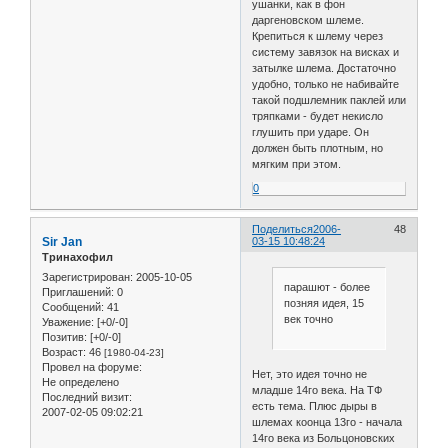
ушанки, как в фон
даргеновском шлеме.
Крепиться к шлему через
систему завязок на висках и
затылке шлема. Достаточно
удобно, только не набивайте
такой подшлемник паклей или
тряпками - будет некисло
глушить при ударе. Он
должен быть плотным, но
мягким при этом.
0
Поделиться
2006-
48
Sir Jan
03-15 10:48:24
Тринахофил
Зарегистрирован
: 2005-10-05
парашют - более
Приглашений:
0
позняя идея, 15
Сообщений:
41
век точно
Уважение:
[+0/-0]
Позитив:
[+0/-0]
Возраст:
46
[1980-04-23]
Провел на форуме:
Нет, это идея точно не
Не определено
младше 14го века. На ТФ
Последний визит:
есть тема. Плюс дыры в
2007-02-05 09:02:21
шлемах коонца 13го - начала
14го века из Больцоновских