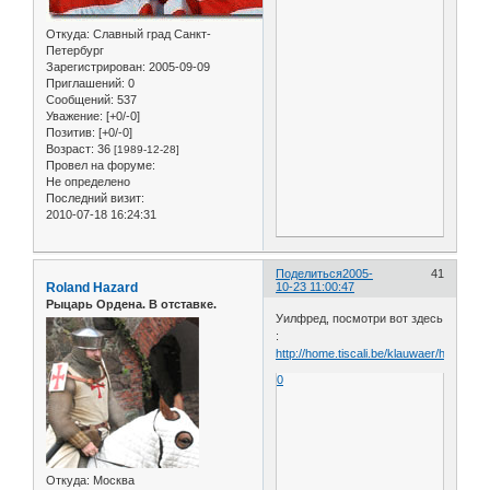
Откуда:
Славный град Санкт-
Петербург
Зарегистрирован
: 2005-09-09
Приглашений:
0
Сообщений:
537
Уважение:
[+0/-0]
Позитив:
[+0/-0]
Возраст:
36
[1989-12-28]
Провел на форуме:
Не определено
Последний визит:
2010-07-18 16:24:31
Поделиться
2005-
41
Roland Hazard
10-23 11:00:47
Рыцарь Ордена. В отставке.
Уилфред, посмотри вот здесь
:
http://home.tiscali.be/klauwaer/helm/
0
Откуда:
Москва