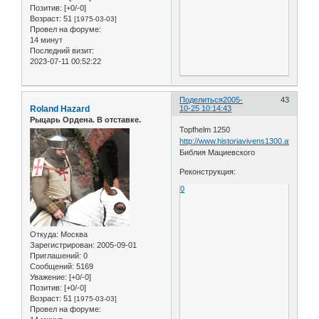
Позитив:
[+0/-0]
Возраст:
51
[1975-03-03]
Провел на форуме:
14 минут
Последний визит:
2023-07-11 00:52:22
Поделиться
2005-
43
Roland Hazard
10-25 10:14:43
Рыцарь Ордена. В отставке.
Topfhelm 1250
http://www.historiavivens1300.at/helme/b
Библия Мациевского
Реконструкция:
0
Откуда:
Москва
Зарегистрирован
: 2005-09-01
Приглашений:
0
Сообщений:
5169
Уважение:
[+0/-0]
Позитив:
[+0/-0]
Возраст:
51
[1975-03-03]
Провел на форуме: