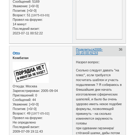
Сообщений:
5169
Уважение:
[+0/-0]
Позитив:
[+0/-0]
Возраст:
51
[1975-03-03]
Провел на форуме:
14 минут
Последний визит:
2023-07-11 00:52:22
Поделиться
2005-
36
Otto
10-20 00:42:53
Комбатан
Назрел вопрос:
Сколько следует давать "на
плюс", если требуется
посчитать шаблон и участь
подшлемник ? Я собираюсь в
Откуда:
Москва
блишайшие дни начать
Зарегистрирован
: 2005-09-04
изготовление сферических
Приглашений:
0
шапелей, и было бы очень
Сообщений:
44
здорово иметь некое подобие
Уважение:
[+0/-0]
Позитив:
[+0/-0]
формулы, позволяющей
Возраст:
49
[1977-05-02]
прикинуть - на сколько
Провел на форуме:
изменяется окружность
Не определено
головы
Последний визит:
при одевании гирзинира/
2009-07-09 19:11:43
стёганой шапки, дабы потом