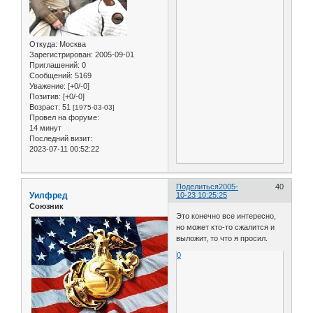
Откуда:
Москва
Зарегистрирован
: 2005-09-01
Приглашений:
0
Сообщений:
5169
Уважение:
[+0/-0]
Позитив:
[+0/-0]
Возраст:
51
[1975-03-03]
Провел на форуме:
14 минут
Последний визит:
2023-07-11 00:52:22
Поделиться
2005-
40
Уилфред
10-23 10:25:25
Союзник
Это конечно все интересно,
но может кто-то сжалится и
выложит, то что я просил.
0