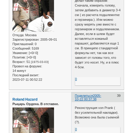
делал таким образом:
Сначала, измерить голову,
затем добавить в диаметр 3-4
см ( из расчета подшлемнтке
и герзинира ). Или можно
сразу мерять уже вместе с
герзиниром и подшлемником.
Далее, если в шлем будет
Откуда:
Москва
вставляться кожаный
Зарегистрирован
: 2005-09-01
парашют, добавляется еще 1
Приглашений:
0
см. В принципе стандартной
Сообщений:
5169
Уважение:
[+0/-0]
формулы нет, так как все
Позитив:
[+0/-0]
зависит от головы того, кто
Возраст:
51
[1975-03-03]
будет это носит. Ну, и в плюс
Провел на форуме:
4-5см.
14 минут
Последний визит:
0
2023-07-11 00:52:22
Поделиться
2005-
39
Roland Hazard
10-22 00:37:38
Рыцарь Ордена. В отставке.
Реконструкция von Prank (
без усилительной накладки).
Возможно она была съемной
(?).
0