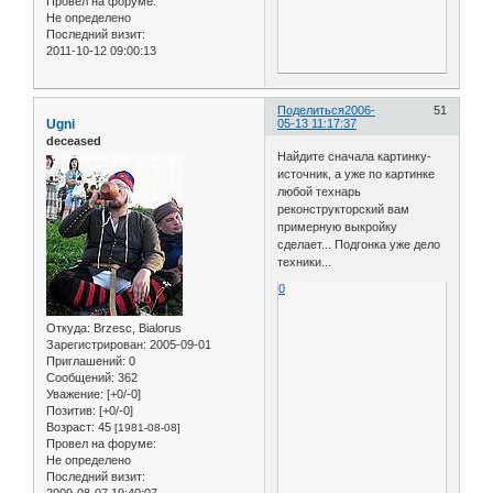
Провел на форуме:
Не определено
Последний визит:
2011-10-12 09:00:13
Поделиться
2006-
51
Ugni
05-13 11:17:37
deceased
Найдите сначала картинку-
источник, а уже по картинке
любой технарь
реконструкторский вам
примерную выкройку
сделает... Подгонка уже дело
техники...
0
Откуда:
Brzesc, Bialorus
Зарегистрирован
: 2005-09-01
Приглашений:
0
Сообщений:
362
Уважение:
[+0/-0]
Позитив:
[+0/-0]
Возраст:
45
[1981-08-08]
Провел на форуме:
Не определено
Последний визит:
2009-08-07 19:40:07