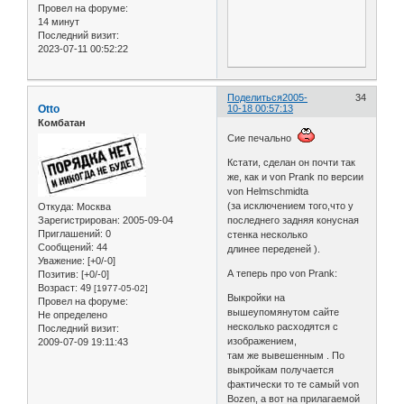
Провел на форуме:
14 минут
Последний визит:
2023-07-11 00:52:22
Поделиться
2005-
34
Otto
10-18 00:57:13
Комбатан
Сие печально
Кстати, сделан он почти так
же, как и von Prank по версии
von Helmschmidta
(за исключением того,что у
Откуда:
Москва
Зарегистрирован
: 2005-09-04
последнего задняя конусная
Приглашений:
0
стенка несколько
Сообщений:
44
длинее переденей ).
Уважение:
[+0/-0]
А теперь про von Prank:
Позитив:
[+0/-0]
Возраст:
49
[1977-05-02]
Выкройки на
Провел на форуме:
вышеупомянутом сайте
Не определено
несколько расходятся с
Последний визит:
изображением,
2009-07-09 19:11:43
там же вывешенным . По
выкройкам получается
фактически то те самый von
Bozen, а вот на прилагаемой