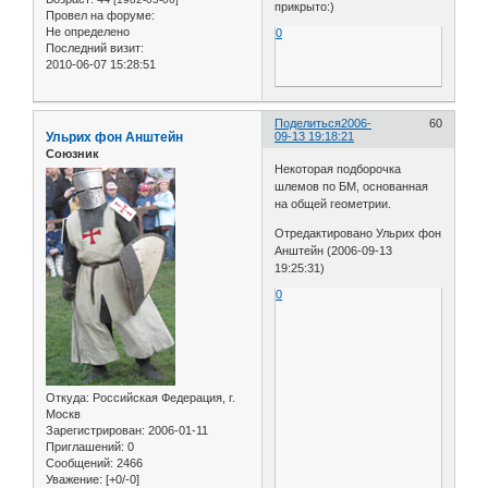
прикрыто:)
Провел на форуме:
Не определено
0
Последний визит:
2010-06-07 15:28:51
Поделиться
2006-
60
Ульрих фон Анштейн
09-13 19:18:21
Союзник
Некоторая подборочка
шлемов по БМ, основанная
на общей геометрии.
Отредактировано Ульрих фон
Анштейн (2006-09-13
19:25:31)
0
Откуда:
Российская Федерация, г.
Москв
Зарегистрирован
: 2006-01-11
Приглашений:
0
Сообщений:
2466
Уважение:
[+0/-0]