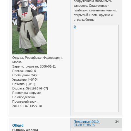
вооружением могли быть
запросто. Снаряжение -
гамбизон, стеганный чепчик,
открытый шлем, оружие и
стрелы/болты.
0
Откуда:
Российская Федерация, г.
Москв
Зарегистрирован
: 2006-01-11
Приглашений:
0
Сообщений:
2466
Уважение:
[+0/-0]
Позитив:
[+0/-0]
Возраст:
39
[1986-08-07]
Провел на форуме:
Не определено
Последний визит:
2014-01-07 14:27:10
Поделиться
2010-
34
Olbard
01-08 15:06:35
Рыцарь Ордена