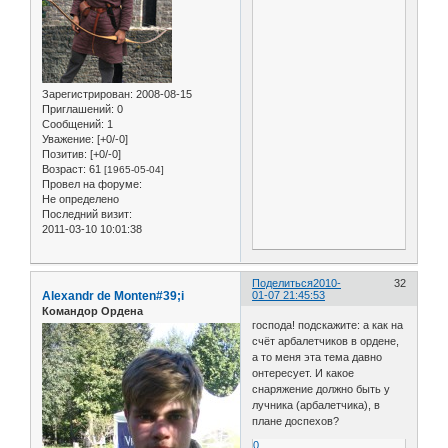
Зарегистрирован
: 2008-08-15
Приглашений:
0
Сообщений:
1
Уважение:
[+0/-0]
Позитив:
[+0/-0]
Возраст:
61
[1965-05-04]
Провел на форуме:
Не определено
Последний визит:
2011-03-10 10:01:38
Поделиться
2010-
32
Alexandr de Monten#39;i
01-07 21:45:53
Командор Ордена
господа! подскажите: а как на
счёт арбалетчиков в ордене,
а то меня эта тема давно
онтересует. И какое
снаряжение должно быть у
лучника (арбалетчика), в
плане доспехов?
0