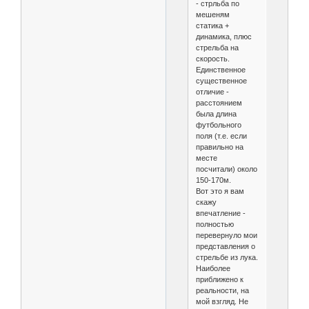
- стрльба по
мешеням
статика +
динамика, плюс
стрельба на
скорость.
Единственное
существенное
отличие -
расстоянием
была длина
футбольного
поля (т.е. если
правильно на
месте
посчитали) около
150-170м.
Вот это я вам
скажу
впечатление -
полностью
перевернуло мои
представления о
стрельбе из лука.
Наиболее
приближено к
реальности, на
мой взгляд. Не