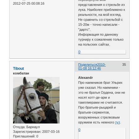
2012-07-25 00:08:16
представления о стрельбе из
лука. Наиболее приближено к
реальности, на мой взгляд.
Не сравнить со стрельбой с
15-20м - точно написали -
"дартс".
Информация по данному
турниру к сожалению только
на польских сайтах.
0
Поделиться
2010-
35
Tibout
01-08 16:12:46
комбатан
Alexandr
Про наемников брат Ульрих
уже сказал. Но наемники -
это не братья Ордена, они не
носят котт-де-арм и
тамплиерами не считаются.
Про братьев-рыцарей и
братьев-сержентов,
вооруженных стрелковым
оружием есть немного
тут
.
Откуда:
Барнаул
0
Зарегистрирован
: 2007-03-16
Приглашений:
0