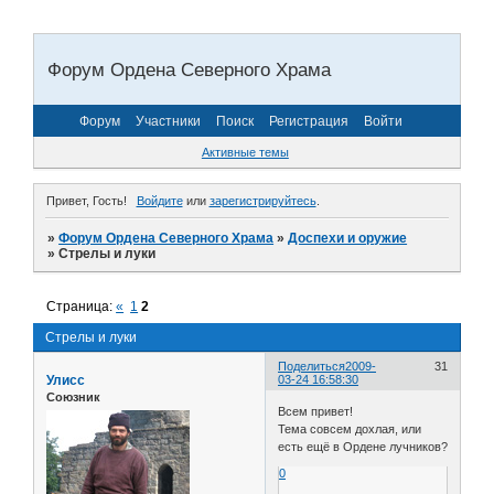
Форум Ордена Северного Храма
Форум
Участники
Поиск
Регистрация
Войти
Активные темы
Привет, Гость!
Войдите
или
зарегистрируйтесь
.
»
Форум Ордена Северного Храма
»
Доспехи и оружие
»
Стрелы и луки
Страница:
«
1
2
Стрелы и луки
Поделиться
2009-
31
Улисс
03-24 16:58:30
Союзник
Всем привет!
Тема совсем дохлая, или
есть ещё в Ордене лучников?
0