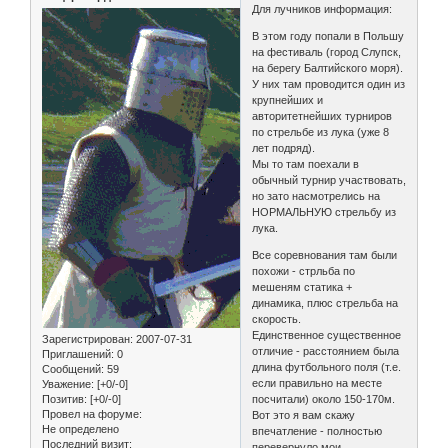
Для лучников информация:
В этом году попали в Польшу
на фестиваль (город Слупск,
на берегу Балтийского моря).
У них там проводится один из
крупнейших и
авторитетнейших турниров
по стрельбе из лука (уже 8
лет подряд).
Мы то там поехали в
обычный турнир участвовать,
но зато насмотрелись на
НОРМАЛЬНУЮ стрельбу из
лука.
Все соревнования там были
похожи - стрльба по
мешеням статика +
динамика, плюс стрельба на
скорость.
Единственное существенное
Зарегистрирован
: 2007-07-31
отличие - расстоянием была
Приглашений:
0
длина футбольного поля (т.е.
Сообщений:
59
если правильно на месте
Уважение:
[+0/-0]
Позитив:
[+0/-0]
посчитали) около 150-170м.
Провел на форуме:
Вот это я вам скажу
Не определено
впечатление - полностью
Последний визит:
перевернуло мои