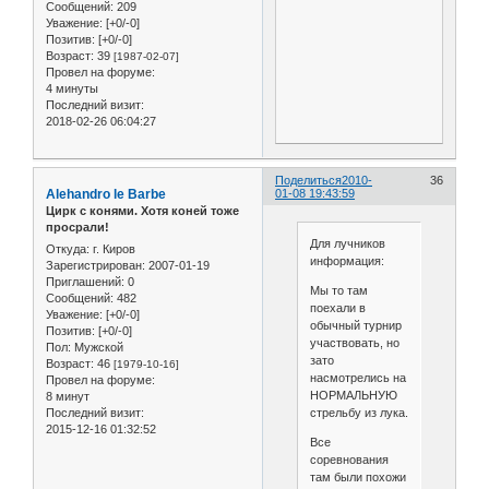
Сообщений:
209
Уважение:
[+0/-0]
Позитив:
[+0/-0]
Возраст:
39
[1987-02-07]
Провел на форуме:
4 минуты
Последний визит:
2018-02-26 06:04:27
Поделиться
2010-
36
Alehandro le Barbe
01-08 19:43:59
Цирк с конями. Хотя коней тоже
просрали!
Для лучников
Откуда:
г. Киров
информация:
Зарегистрирован
: 2007-01-19
Приглашений:
0
Мы то там
Сообщений:
482
поехали в
Уважение:
[+0/-0]
обычный турнир
Позитив:
[+0/-0]
участвовать, но
Пол:
Мужской
зато
Возраст:
46
[1979-10-16]
насмотрелись на
Провел на форуме:
НОРМАЛЬНУЮ
8 минут
Последний визит:
стрельбу из лука.
2015-12-16 01:32:52
Все
соревнования
там были похожи