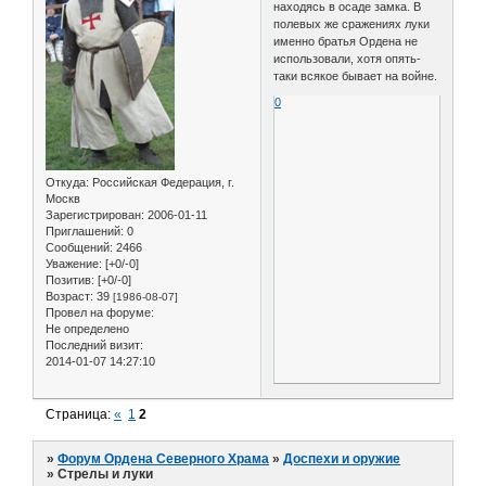
находясь в осаде замка. В
полевых же сражениях луки
именно братья Ордена не
использовали, хотя опять-
таки всякое бывает на войне.
0
Откуда:
Российская Федерация, г.
Москв
Зарегистрирован
: 2006-01-11
Приглашений:
0
Сообщений:
2466
Уважение:
[+0/-0]
Позитив:
[+0/-0]
Возраст:
39
[1986-08-07]
Провел на форуме:
Не определено
Последний визит:
2014-01-07 14:27:10
Страница:
«
1
2
»
Форум Ордена Северного Храма
»
Доспехи и оружие
»
Стрелы и луки