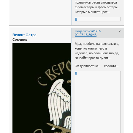
появились распыляющиеся
фломастеры и фломастеры,
которые меняют цвет...
0
Поделиться
2007-
2
Виконт Эстре
09-27 15:30:43
Союзник
Мда, пробило на настольгию,
конечно много чего я
неделал, но большенство да,
"инвайт" просто рулит....
Эх девяностые...... красота....
0