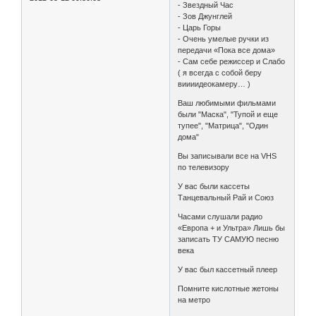
- Звездный Час
- Зов Джунглей
- Царь Горы
- Очень умелые ручки из
передачи «Пока все дома»
- Cам себе режиссер и Слабо
( я всегда с собой беру
виииидеокамеру… )
Ваш любимыми фильмами
были "Маска", "Тупой и еще
тупее", "Матрица", "Один
дома"
Вы записывали все на VHS
по телевизору
У вас были кассеты
Танцевальный Рай и Союз
Часами слушали радио
«Европа + и Ультра» Лишь бы
записать ТУ САМУЮ песню
века
У вас был кассетный плеер
Помните кислотные жетоны
на метро