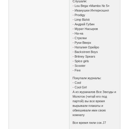
Слушали:
- Lou Bega «Mambo № 5»
- Иванушки Интернэшнл
- Prodigy
- Limp Bizkit
- Андрей Губин
- Мурат Насыров
- На-на
- Стрелки
- Руки Вверх
- Наталия Орейро
- Backstreet Boys
- Britney Spears
- Spice girls
- Scooter
- Five
Покупали журналы:
- Cool
- Cool Girl
А из жураналов Все Звезды и
Молоток (читай его под
партой) вы все время
вырывали плакаты и
обвешивали ими свою
комнату
Все время пили сок J7