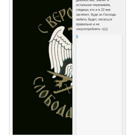
девяностые, значит и
остальное переживём,
глядишь кто и в 22 век
заглянет, буде он Господа
любить будет, питаться
правильно и не
злоупотреблять =))))
0