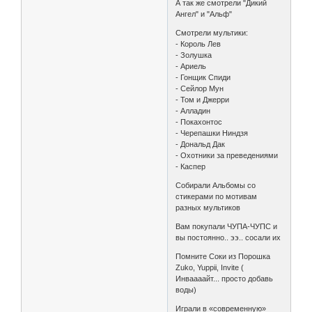
А так же смотрели "Дикий
Ангел" и "Альф"
Смотрели мультики:
- Король Лев
- Золушка
- Ариель
- Гонщик Спиди
- Сейлор Мун
- Том и Джерри
- Алладин
- Покахонтос
- Черепашки Ниндзя
- Дональд Дак
- Охотники за преведениями
- Каспер
Собирали Альбомы со
стикерами по мотивам
разных мультиков
Вам покупали ЧУПА-ЧУПС и
вы постоянно.. ээ.. сосали их
Помните Соки из Порошка
Zuko, Yuppii, Invite (
Инваааайт... просто добавь
воды)
Играли в «современную»