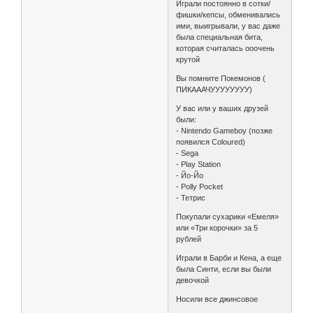
Играли постоянно в сотки/
фишки/кепсы, обменивались
ими, выигрывали, у вас даже
была специальная бита,
которая считалась ооочень
крутой
Вы помните Покемонов (
ПИКАААЧУУУУУУУУ)
У вас или у ваших друзей
были:
- Nintendo Gameboy (позже
появился Coloured)
- Sega
- Play Station
- Йо-Йо
- Polly Pocket
- Тетрис
Покупали сухарики «Емеля»
или «Три корочки» за 5
рублей
Играли в Барби и Кена, а еще
была Синти, если вы были
девочкой
Носили все джинсовое