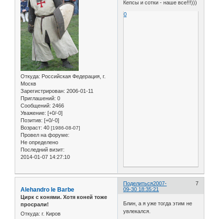
Кепсы и сотки - наше все!!!)))
0
Откуда:
Российская Федерация, г.
Москв
Зарегистрирован
: 2006-01-11
Приглашений:
0
Сообщений:
2466
Уважение:
[+0/-0]
Позитив:
[+0/-0]
Возраст:
40
[1986-08-07]
Провел на форуме:
Не определено
Последний визит:
2014-01-07 14:27:10
Поделиться
2007-
7
Alehandro le Barbe
09-30 18:35:21
Цирк с конями. Хотя коней тоже
Блин, а я уже тогда этим не
просрали!
увлекался.
Откуда:
г. Киров