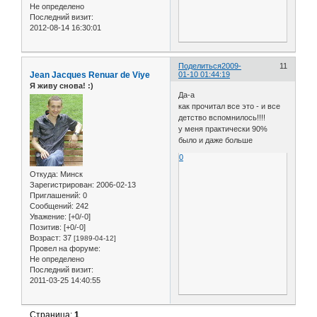
Не определено
Последний визит:
2012-08-14 16:30:01
Поделиться
2009-
11
Jean Jacques Renuar de Viye
01-10 01:44:19
Я живу снова! :)
Да-а
как прочитал все это - и все
детство вспомнилось!!!!
у меня практически 90%
было и даже больше
0
Откуда:
Минск
Зарегистрирован
: 2006-02-13
Приглашений:
0
Сообщений:
242
Уважение:
[+0/-0]
Позитив:
[+0/-0]
Возраст:
37
[1989-04-12]
Провел на форуме:
Не определено
Последний визит:
2011-03-25 14:40:55
Страница:
1