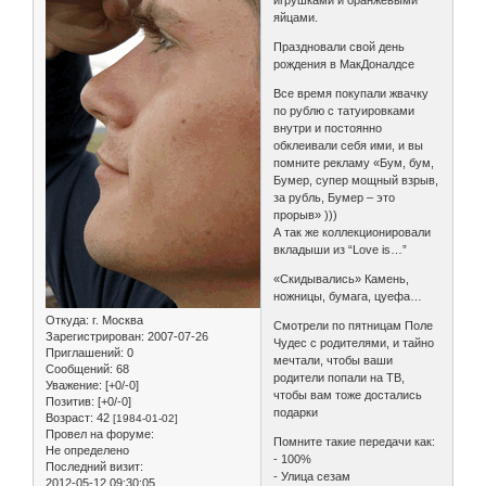
игрушками и оранжевыми
яйцами.
Праздновали свой день
рождения в МакДоналдсе
Все время покупали жвачку
по рублю с татуировками
внутри и постоянно
обклеивали себя ими, и вы
помните рекламу «Бум, бум,
Бумер, супер мощный взрыв,
за рубль, Бумер – это
прорыв» )))
А так же коллекционировали
вкладыши из “Love is…”
«Скидывались» Камень,
ножницы, бумага, цуефа…
Откуда:
г. Москва
Смотрели по пятницам Поле
Зарегистрирован
: 2007-07-26
Чудес с родителями, и тайно
Приглашений:
0
мечтали, чтобы ваши
Сообщений:
68
родители попали на ТВ,
Уважение:
[+0/-0]
чтобы вам тоже достались
Позитив:
[+0/-0]
подарки
Возраст:
42
[1984-01-02]
Провел на форуме:
Помните такие передачи как:
Не определено
- 100%
Последний визит:
- Улица сезам
2012-05-12 09:30:05