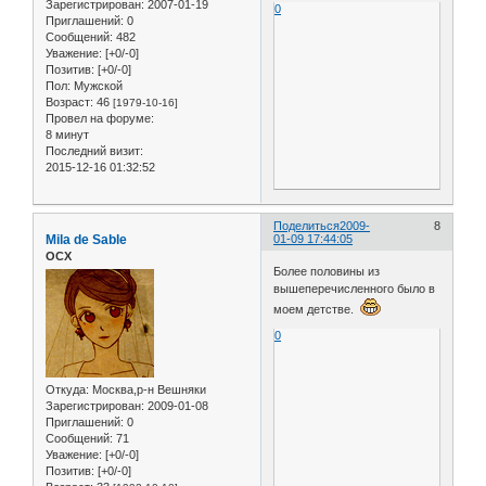
Зарегистрирован
: 2007-01-19
0
Приглашений:
0
Сообщений:
482
Уважение:
[+0/-0]
Позитив:
[+0/-0]
Пол:
Мужской
Возраст:
46
[1979-10-16]
Провел на форуме:
8 минут
Последний визит:
2015-12-16 01:32:52
Поделиться
2009-
8
Mila de Sable
01-09 17:44:05
ОСХ
Более половины из
вышеперечисленного было в
моем детстве.
0
Откуда:
Москва,р-н Вешняки
Зарегистрирован
: 2009-01-08
Приглашений:
0
Сообщений:
71
Уважение:
[+0/-0]
Позитив:
[+0/-0]