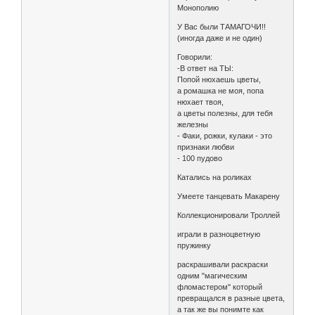
Монополию
У Вас были ТАМАГОЧИ!!
(иногда даже и не один)
Говорили:
-В ответ на ТЫ:
Попой нюхаешь цветы,
а ромашка не моя, попа
нюхает твоя,
а цветы полезны, для тебя
железны
- Факи, рожки, кулаки - это
признаки любви
- 100 пудово
Катались на роликах
Умеете танцевать Макарену
Коллекционировали Троллей
играли в разноцветную
пружинку
раскрашивали раскраски
одним "магическим
фломастером" который
превращался в разные цвета,
а так же вы понимте как