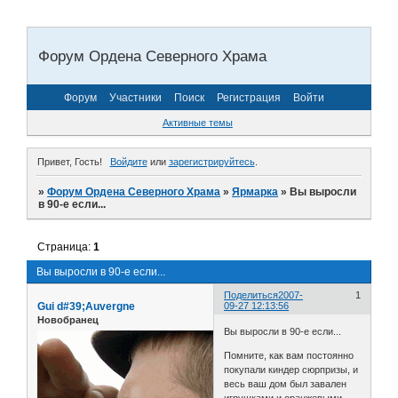
Форум Ордена Северного Храма
Форум
Участники
Поиск
Регистрация
Войти
Активные темы
Привет, Гость!
Войдите
или
зарегистрируйтесь
.
»
Форум Ордена Северного Храма
»
Ярмарка
»
Вы выросли
в 90-е если...
Страница:
1
Вы выросли в 90-е если...
Поделиться
2007-
1
Gui d#39;Auvergne
09-27 12:13:56
Новобранец
Вы выросли в 90-е если...
Помните, как вам постоянно
покупали киндер сюрпризы, и
весь ваш дом был завален