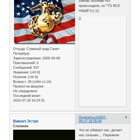
сейчас осознав что
происходило, но "ТО ВСЕ
НАШЕ"(с) )))
0
Откуда:
Славный град Санкт-
Петербург
Зарегистрирован
: 2005-09-09
Приглашений:
0
Сообщений:
537
Уважение:
[+0/-0]
Позитив:
[+0/-0]
Возраст:
36
[1989-12-28]
Провел на форуме:
Не определено
Последний визит:
2010-07-18 16:24:31
Поделиться
2007-
4
Виконт Эстре
09-27 18:35:49
Союзник
Что не убивает нас, делает
нас сильнее.... Пережили