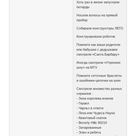
Хоть раз в жизни запускали
петарды
Носили волосы на прямой
пробор
Собирали конструкторы ЛЕГО
Конструировали роботов
Помните как ваши родители
или бабушки с дедушками
смотрели «Санта Барбару»
Иногда смотрели «Утреннее
шоу» на MTV
Помните сеточные браслеты
и ошейники-цепочки на шею
Смотрели множество разных
сериалов :
- Зена королева воинов
- Геракл
- Чарльз в ответе
- Лиза или Чудеса Науки
- Квантовый скачок
- Beverly Hills 90210
- Зачарованные
- Элен и ребята