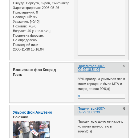
Откуда:
Воркута, Киров, Сыктывкар
Зарегистрирован
: 2006-05-26
Приглашений:
0
Сообщений:
95
Уважение:
[+0/-0]
Позитив:
[+0/-0]
Возраст:
40
[1986-07-23]
Провел на форуме:
Не определено
Последний визит:
2008-11-30 15:16:04
Поделиться
2007-
5
Вольфганг фон Конрад
09-29 10:54:04
Гость
85% правда, а учитывая что в
моем городе не было MTV и
метро, то все 90%)))
0
Поделиться
2007-
6
Ульрих фон Анштейн
09-29 11:02:39
Союзник
Процентную долю не назову,
но почти полностью в
точку!))))