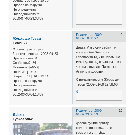
Возраст:
33
[1992-10-10]
Провел на форуме:
Не определено
Последний визит:
2010-07-06 23:33:55
Поделиться
2009-
9
Жерар де Тесси
01-09 19:36:27
Союзник
Даааа. А я уже и забыл то
Откуда:
Красноярск
время. Gui d'Auvergne
Зарегистрирован
: 2008-09-23
спасибо за то, что напомнил.
Приглашений:
0
Никогда не надо забывать из
Сообщений:
24
чего мы вышли. Плохо это
Уважение:
[+0/-0]
было или хорошо.
Позитив:
[+0/-0]
Возраст:
41
[1984-12-17]
Отредактировано Жерар де
Провел на форуме:
Тесси (2009-01-09 19:38:06)
Не определено
Последний визит:
0
2012-03-30 04:13:55
Поделиться
2009-
10
Balian
01-09 23:03:33
Туркополье
дааааа сущяя правда......
приятно вспонимать те
временна ....... :bac