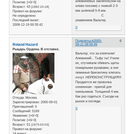
алюминевых заклепок(они на
Позитив:
[+0/-0]
олово похожи) с ножкой 2-3
Возраст:
43
[1982-10-18]
мм шляпкой 5-8 мм.
Провел на форуме:
С
Не определено
уважением Вальтер.
Последний визит:
2008-12-19 00:35:42
0
Поделиться
2005-
6
Roland Hazard
09-21 08:59:49
Рыцарь Ордена. В отставке.
Вальтер, что за клоячизм!
Алюминий... Тьфу ты! Учили
их, отучивали обивать щиты
пожарными рукавами, а оне
люминью бригантину клепать
хочут. НЕРЕКОНСТРУКЦИЯ!!!
Продается же проволка
оловянная - припой для
паяльников. Толщиной 4 мм.
Как раз годиться. Съезди на
Откуда:
Москва
рынок и погляди.
Зарегистрирован
: 2005-09-01
Приглашений:
0
0
Сообщений:
5169
Уважение:
[+0/-0]
Позитив:
[+0/-0]
Возраст:
51
[1975-03-03]
Провел на форуме:
14 минут