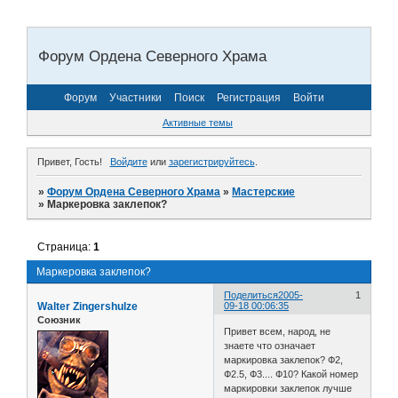
Форум Ордена Северного Храма
Форум
Участники
Поиск
Регистрация
Войти
Активные темы
Привет, Гость!
Войдите
или
зарегистрируйтесь
.
»
Форум Ордена Северного Храма
»
Мастерские
»
Маркеровка заклепок?
Страница:
1
Маркеровка заклепок?
Поделиться
2005-
1
Walter Zingershulze
09-18 00:06:35
Союзник
Привет всем, народ, не
знаете что означает
маркировка заклепок? Ф2,
Ф2.5, Ф3.... Ф10? Какой номер
маркировки заклепок лучше