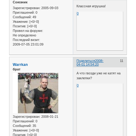
Союзник
Классная игрушка!
Зарегистрирован
: 2005-09-03
Приглашений:
0
0
Сообщений:
49
Уважение:
[+0/-0]
Позитив:
[+0/-0]
Провел на форуме:
Не определено
Последний визит:
2009-07-05 23:01:09
Поделиться
2008-
11
Warrkan
04-01 14:54:20
брат
А что гвозди уже не катят на
заклепки?
0
Зарегистрирован
: 2008-01-21
Приглашений:
0
Сообщений:
35
Уважение:
[+0/-0]
Позитив:
[+0/-0]