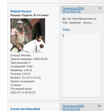
Поделиться
2005-
9
Roland Hazard
09-22 00:47:15
Рыцарь Ордена. В отставке.
Да, вот твоя бригантина на
XVв. Заклепки - латунь...
Здесь
0
Откуда:
Москва
Зарегистрирован
: 2005-09-01
Приглашений:
0
Сообщений:
5169
Уважение:
[+0/-0]
Позитив:
[+0/-0]
Возраст:
51
[1975-03-03]
Провел на форуме:
14 минут
Последний визит:
2023-07-11 00:52:22
Поделиться
2005-
10
Arend von Heissblutt
09-22 11:12:31