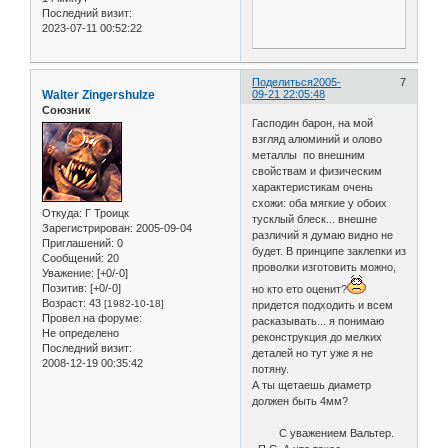
Последний визит:
2023-07-11 00:52:22
Поделиться
2005-
7
Walter Zingershulze
09-21 22:05:48
Союзник
Гасподин барон, на мой
взгляд алюминий и олово
металлы по внешним
свойствам и физическим
характеристикам очень
схожи: оба мягкие у обоих
Откуда:
Г Троицк
тусклый блеск... внешне
Зарегистрирован
: 2005-09-04
различий я думаю видно не
Приглашений:
0
будет. В принципе заклепки из
Сообщений:
20
проволки изготовить можно,
Уважение:
[+0/-0]
Позитив:
[+0/-0]
но кто ето оценит?
Возраст:
43
[1982-10-18]
придется подходить и всем
Провел на форуме:
расказывать... я понимаю
Не определено
реконструкция до мелких
Последний визит:
деталей но тут уже я не
2008-12-19 00:35:42
потяну.
А ты щетаешь диаметр
должен быть 4мм?
С уважением Вальтер.