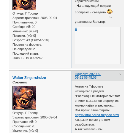
характеристики...
На следующей недели
собираюсь сьездить
Откуда:
Г Троицк
С
Зарегистрирован
: 2005-09-04
уважением Вальтер.
Приглашений:
0
Сообщений:
20
0
Уважение:
[+0/-0]
Позитив:
[+0/-0]
Возраст:
43
[1982-10-18]
Провел на форуме:
Не определено
Последний визит:
2008-12-19 00:35:42
Поделиться
2005-
5
Walter Zingershulze
09-21 08:45:05
Союзник
Антон на Тфоруме
находиться раздел
"Рассходные материалы" там
список магазинов и среди их
можно найти о заклепках...
Вот прайс этой фирмы
Откуда:
Г Троицк
http://vintiki.narod.ru/price.html
Зарегистрирован
: 2005-09-04
как раз и не могу в нем
Приглашений:
0
разобраться.
Сообщений:
20
А так хотелось бы
Уважение:
[+0/-0]