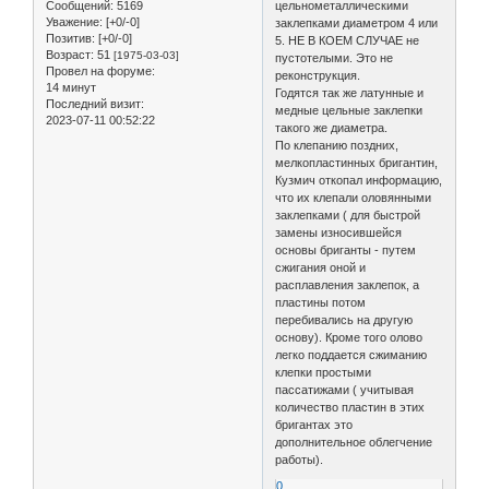
цельнометаллическими
Сообщений:
5169
Уважение:
[+0/-0]
заклепками диаметром 4 или
Позитив:
[+0/-0]
5. НЕ В КОЕМ СЛУЧАЕ не
Возраст:
51
[1975-03-03]
пустотелыми. Это не
Провел на форуме:
реконструкция.
14 минут
Годятся так же латунные и
Последний визит:
медные цельные заклепки
2023-07-11 00:52:22
такого же диаметра.
По клепанию поздних,
мелкопластинных бригантин,
Кузмич откопал информацию,
что их клепали оловянными
заклепками ( для быстрой
замены износившейся
основы бриганты - путем
сжигания оной и
расплавления заклепок, а
пластины потом
перебивались на другую
основу). Кроме того олово
легко поддается сжиманию
клепки простыми
пассатижами ( учитывая
количество пластин в этих
бригантах это
дополнительное облегчение
работы).
0