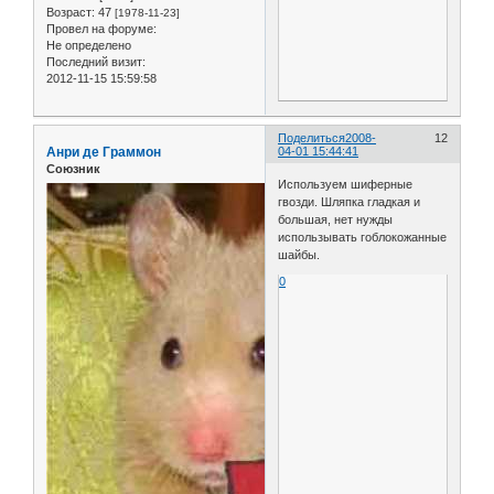
Возраст:
47
[1978-11-23]
Провел на форуме:
Не определено
Последний визит:
2012-11-15 15:59:58
Поделиться
2008-
12
Анри де Граммон
04-01 15:44:41
Союзник
Используем шиферные
гвозди. Шляпка гладкая и
большая, нет нужды
использывать гоблокожанные
шайбы.
0