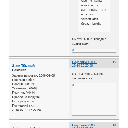
Срочно нужна
помощь, т.к.
листовой металл
есть, а с
заклёпками
беда... :knight
Смотри выше. Гвозди в
хозтоварах.
0
Поделиться
2008-
15
Эрик Тёмный
12-10 13:23:39
Союзник
Ок, спасибо, а как их
Зарегистрирован
: 2008-09-09
заклёпывать?
Приглашений:
0
Сообщений:
39
0
Уважение:
[+0/-0]
Позитив:
[+0/-0]
Провел на форуме:
Не определено
Последний визит:
2010-07-27 18:27:50
Поделиться
2008-
16