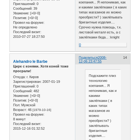
коепания... Я непонимаю, как
Приглашений:
0
и какими заклёпками ( в каких
Сообщений:
39
типах магазинов их можно
Уважение:
[+0/-0]
преобрести? ) заклёпывать
Позитив:
[+0/-0]
бригантные изделия....
Провел на форуме:
Не определено
Срочно нужна помощь, т.к.
Последний визит:
листовой металл есть, а с
2010-07-27 18:27:50
заклёпками беда... :knight
0
Поделиться
2008-
14
Alehandro le Barbe
12-06 23:47:55
Цирк с конями. Хотя коней тоже
просрали!
Подскажите плиз
Откуда:
г. Киров
технологию
Зарегистрирован
: 2007-01-19
коепания... Я
Приглашений:
0
непонимаю, как и
Сообщений:
482
какими
Уважение:
[+0/-0]
Позитив:
[+0/-0]
заклёпками ( в
Пол:
Мужской
каких типах
Возраст:
46
[1979-10-16]
магазинов их
Провел на форуме:
можно
8 минут
преобрести? )
Последний визит:
заклёпывать
2015-12-16 01:32:52
бригантные
изделия....