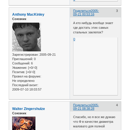
Поделиться
2005-
3
Anthony MacKinley
09-21 00:53:16
Союзник
А кто нибудь вообще знает
где достать этих самых
стальных заклепок?
0
Зарегистрирован
: 2005-09-21
Приглашений:
0
Сообщений:
6
Уважение:
[+0/-0]
Позитив:
[+0/-0]
Провел на форуме:
Не определено
Последний визит:
2009-07-10 18:03:57
Поделиться
2005-
4
Walter Zingershulze
09-21 08:38:28
Союзник
Спасибо, но я все же думаю
что Ф в качестве диаметра
маловато для полной