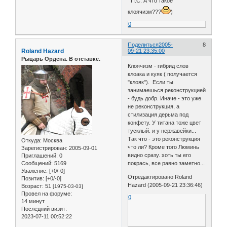
П.С. А что такое
клоячизм???
)
0
Поделиться
2005-
8
Roland Hazard
09-21 23:35:00
Рыцарь Ордена. В отставке.
Клоячизм - гибрид слов
клоака и куяк ( получается
"клояк"). Если ты
занимаешься реконструкцией
- будь добр. Иначе - это уже
не реконструкция, а
стилизация дерьма под
конфету. У титана тоже цвет
тусклый. и у нержавейки...
Так что - это реконструкция
Откуда:
Москва
что ли? Кроме того Люминь
Зарегистрирован
: 2005-09-01
видно сразу. хоть ты его
Приглашений:
0
покрась, все равно заметно...
Сообщений:
5169
Уважение:
[+0/-0]
Отредактировано Roland
Позитив:
[+0/-0]
Hazard (2005-09-21 23:36:46)
Возраст:
51
[1975-03-03]
Провел на форуме:
0
14 минут
Последний визит:
2023-07-11 00:52:22