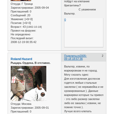
пойдут на клепание
Откуда:
Г Троицк
бригантины?
Зарегистрирован
: 2005-09-04
С уважением
Приглашений:
0
Вальтер.
Сообщений:
20
Уважение:
[+0/-0]
0
Позитив:
[+0/-0]
Возраст:
43
[1982-10-18]
Провел на форуме:
Не определено
Последний визит:
2008-12-19 00:35:42
Поделиться
2005-
2
Roland Hazard
09-18 18:57:36
Рыцарь Ордена. В отставке.
Вальтер, извини, по
маркировкам я не горазд.
Могу сказать одно:
Для изготовления доспехов
годятся любые стальные
заклепки ( не нержавейка и не
хромированные ). Данные
маркирвки которые ты привел
- это либо размер заклепки
либо ее закалка ( извини, не
Откуда:
Москва
помню точно ).
Зарегистрирован
: 2005-09-01
Лучше всего клепать
Приглашений:
0