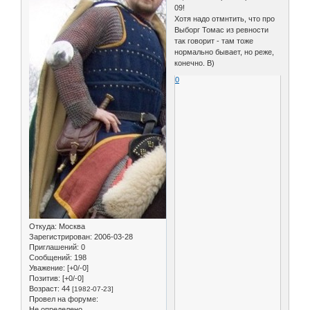
09!
Хотя надо отмнтить, что про
Выборг Томас из ревности
так говорит - там тоже
нормально бывает, но реже,
конечно. B)
0
Откуда:
Москва
Зарегистрирован
: 2006-03-28
Приглашений:
0
Сообщений:
198
Уважение:
[+0/-0]
Позитив:
[+0/-0]
Возраст:
44
[1982-07-23]
Провел на форуме:
Не определено