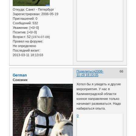
Откуда:
Санкт - Петербург
Зарегистрирован
: 2006-05-19
Приглашений:
0
Сообщений:
532
Уважение:
[+0/-0]
Позитив:
[+0/-0]
Возраст:
52
[1974-07-08]
Провел на форуме:
Не определено
Последний визит:
2013-03-11 18:13:03
Поделиться
2008-
66
German
11-29 18:15:05
Союзник
Хотел бы я увидеть и другие
мероприятия. У нас в
Калининградской области
конное направление только
начинает развиваться. Надо
набираться опыта.
0