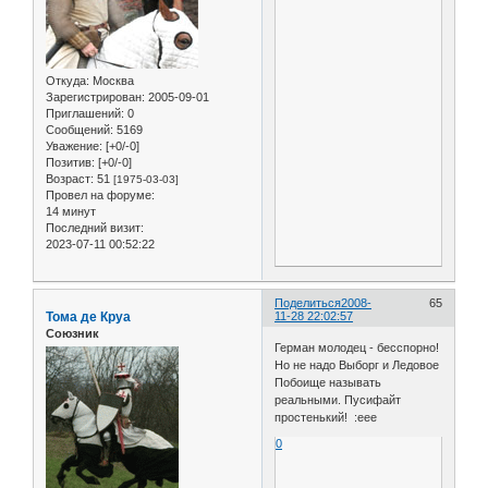
Откуда:
Москва
Зарегистрирован
: 2005-09-01
Приглашений:
0
Сообщений:
5169
Уважение:
[+0/-0]
Позитив:
[+0/-0]
Возраст:
51
[1975-03-03]
Провел на форуме:
14 минут
Последний визит:
2023-07-11 00:52:22
Поделиться
2008-
65
Тома де Круа
11-28 22:02:57
Союзник
Герман молодец - бесспорно!
Но не надо Выборг и Ледовое
Побоище называть
реальными. Пусифайт
простенький! :eee
0