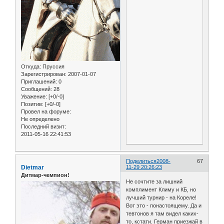
Откуда:
Пруссия
Зарегистрирован
: 2007-01-07
Приглашений:
0
Сообщений:
28
Уважение:
[+0/-0]
Позитив:
[+0/-0]
Провел на форуме:
Не определено
Последний визит:
2011-05-16 22:41:53
Поделиться
2008-
67
Dietmar
11-29 20:26:23
Дитмар-чемпион!
Не сочтите за лишний
комплимент Климу и КБ, но
лучший турнир - на Кореле!
Вот это - понастоящему. Да и
тевтонов я там видел каких-
то, кстати. Герман приезжай в