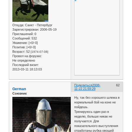
Откуда:
Санкт - Петербург
Зарегистрирован
: 2006-05-19
Приглашений:
0
Сообщений:
532
Уважение:
[+0/-0]
Позитив:
[+0/-0]
Возраст:
52
[1974-07-08]
Провел на форуме:
Не определено
Последний визит:
2013-03-11 18:13:03
Поделиться
2008-
62
German
11-22 21:59:29
Союзник
Ну, так без хорошего шлема в
нормальный бой на коне не
пойдешь.
Тренируюсь один раз в
неделю, больше никак не
получается. Для
показательного выступления
отработаны рубка овощей