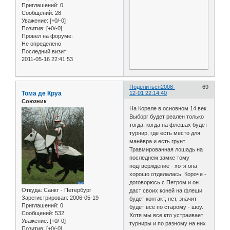
Приглашений:
0
Сообщений:
28
Уважение:
[+0/-0]
Позитив:
[+0/-0]
Провел на форуме:
Не определено
Последний визит:
2011-05-16 22:41:53
Поделиться
2008-
69
Тома де Круа
12-01 22:14:40
Союзник
На Кореле в основном 14 век.
Выборг будет реален только
тогда, когда на флешах будет
турнир, где есть место для
манёвра и есть грунт.
Травмированная лошадь на
последнем замке тому
подтверждение - хотя она
хорошо отделалась. Короче -
договорюсь с Петром и он
Откуда:
Санкт - Петербург
даст своих коней на флеши
Зарегистрирован
: 2006-05-19
будет контакт, нет, значит
Приглашений:
0
будет всё по старому - шоу.
Сообщений:
532
Хотя мы все кто устраивает
Уважение:
[+0/-0]
турниры и по разному на них
Позитив:
[+0/-0]