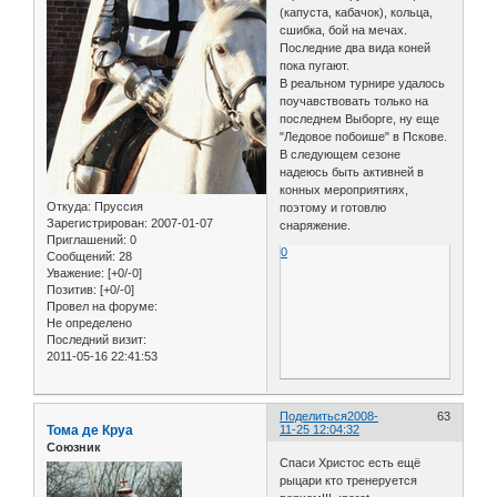
(капуста, кабачок), кольца,
сшибка, бой на мечах.
Последние два вида коней
пока пугают.
В реальном турнире удалось
поучавствовать только на
последнем Выборге, ну еще
"Ледовое побоише" в Пскове.
В следующем сезоне
надеюсь быть активней в
конных мероприятиях,
Откуда:
Пруссия
поэтому и готовлю
Зарегистрирован
: 2007-01-07
снаряжение.
Приглашений:
0
0
Сообщений:
28
Уважение:
[+0/-0]
Позитив:
[+0/-0]
Провел на форуме:
Не определено
Последний визит:
2011-05-16 22:41:53
Поделиться
2008-
63
Тома де Круа
11-25 12:04:32
Союзник
Спаси Христос есть ещё
рыцари кто тренеруется