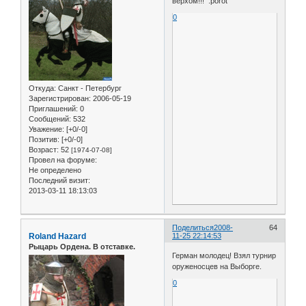
верхом!!! :porot
0
Откуда:
Санкт - Петербург
Зарегистрирован
: 2006-05-19
Приглашений:
0
Сообщений:
532
Уважение:
[+0/-0]
Позитив:
[+0/-0]
Возраст:
52
[1974-07-08]
Провел на форуме:
Не определено
Последний визит:
2013-03-11 18:13:03
Поделиться
2008-
64
Roland Hazard
11-25 22:14:53
Рыцарь Ордена. В отставке.
Герман молодец! Взял турнир
оруженосцев на Выборге.
0