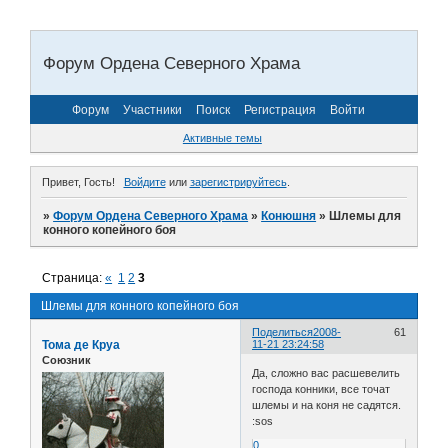
Форум Ордена Северного Храма
Форум
Участники
Поиск
Регистрация
Войти
Активные темы
Привет, Гость!
Войдите
или
зарегистрируйтесь
.
»
Форум Ордена Северного Храма
»
Конюшня
»
Шлемы для
конного копейного боя
Страница:
«
1
2
3
Шлемы для конного копейного боя
Поделиться
2008-
61
Тома де Круа
11-21 23:24:58
Союзник
Да, сложно вас расшевелить
господа конники, все точат
шлемы и на коня не садятся.
:sos
0