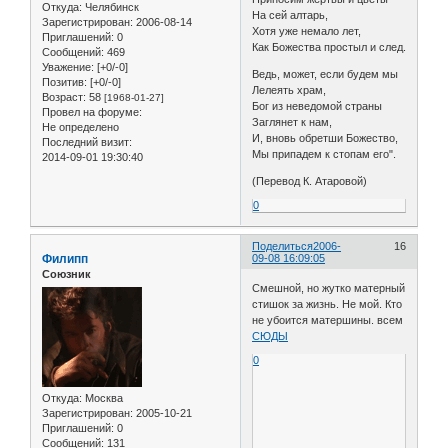
Откуда:
Челябинск
На сей алтарь,
Зарегистрирован
: 2006-08-14
Хотя уже немало лет,
Приглашений:
0
Как Божества простыл и след.
Сообщений:
469
Уважение:
[+0/-0]
Ведь, может, если будем мы
Позитив:
[+0/-0]
Лелеять храм,
Возраст:
58
[1968-01-27]
Бог из неведомой страны
Провел на форуме:
Заглянет к нам,
Не определено
И, вновь обретши Божество,
Последний визит:
Мы припадем к стопам его".
2014-09-01 19:30:40
(Перевод К. Атаровой)
0
Поделиться
2006-
16
Филипп
09-08 16:09:05
Союзник
Смешной, но жутко матерный
стишок за жизнь. Не мой. Кто
не убоится матершины. всем
СЮДЫ
0
Откуда:
Москва
Зарегистрирован
: 2005-10-21
Приглашений:
0
Сообщений:
131