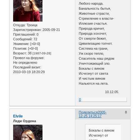
Любого народа.
Банальность бытья,
Животные страсти,
Стремление к власти-
Иллюзия счастья.
Откуда:
Троицк
Природа кричит,
Зарегистрирован
: 2005-09-21
Природа хохочет,
Приглашений:
0
От смерти бежит,
Сообщений:
72
Цивилизацию топчет.
Уважение:
[+0/-0]
Позитив:
[+0/-0]
Система на грани,
Возраст:
38
[1987-09-28]
Уж скоро тепло,
Провел на форуме:
Спаситель наш рядом
Не определено
Уничтожающий зло.
Последний визит:
Бокалы с вином
2010-03-19 18:20:29
Исчезнут от света
И чистым вином
Нальются на лета.
10.12.05.
0
Поделиться
2005-
8
Elvile
12-25 14:25:17
Леди Ордена
Бокалы с вином
Исчезнут от