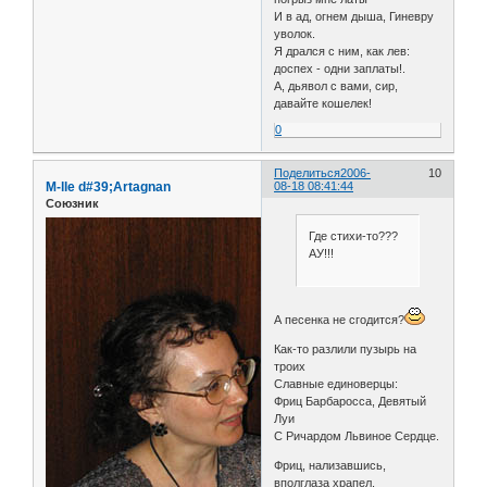
И в ад, огнем дыша, Гиневру
уволок.
Я дрался с ним, как лев:
доспех - одни заплаты!.
А, дьявол с вами, сир,
давайте кошелек!
0
Поделиться
2006-
10
M-lle d#39;Artagnan
08-18 08:41:44
Союзник
Где стихи-то???
АУ!!!
А песенка не сгодится?
Как-то разлили пузырь на
троих
Славные единоверцы:
Фриц Барбаросса, Девятый
Луи
С Ричардом Львиное Сердце.
Фриц, нализавшись,
вполглаза храпел,