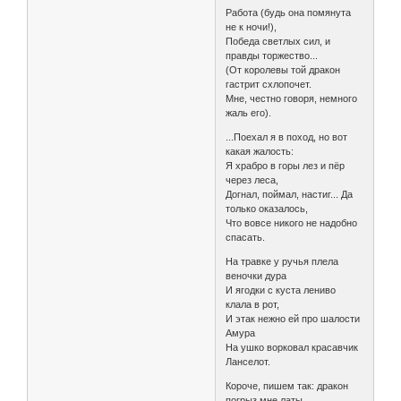
Работа (будь она помянута
не к ночи!),
Победа светлых сил, и
правды торжество...
(От королевы той дракон
гастрит схлопочет.
Мне, честно говоря, немного
жаль его).
...Поехал я в поход, но вот
какая жалость:
Я храбро в горы лез и пёр
через леса,
Догнал, поймал, настиг... Да
только оказалось,
Что вовсе никого не надобно
спасать.
На травке у ручья плела
веночки дура
И ягодки с куста лениво
клала в рот,
И этак нежно ей про шалости
Амура
На ушко ворковал красавчик
Ланселот.
Короче, пишем так: дракон
погрыз мне латы