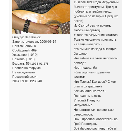
15 июля 1099 года Иерусалим
был взят приступом. Три дня
победители грабили его...
(учебник по истории Средних
веков)
Из Святой земли привет,
любезный братец!
У тебя-то разумения хватило
Откуда:
Челябинск
Только мысленно примкнуть
Зарегистрирован
: 2006-08-14
к священной рати -
Приглашений:
0
Кто бы мне из зада вытащил
Сообщений:
469
бы шило!
Уважение:
[+0/-0]
Что забыл я в этом чертовом
Позитив:
[+0/-0]
походе?
Возраст:
58
[1968-01-27]
Черт подрал бы
Провел на форуме:
«благодатный» здешний
Не определено
Последний визит:
климат!
2014-09-01 19:30:40
Что Париж? Как двор? С кем
спит моя графиня?
Как монашенка твоя -
Господня милость
Упасла? Пишу из
Иерусалима.
Непонятно как, но все-таки -
свершилось.
Ночь проспал, облокотясь на
Гроб Господень.
Всё da capo распишу тебе al