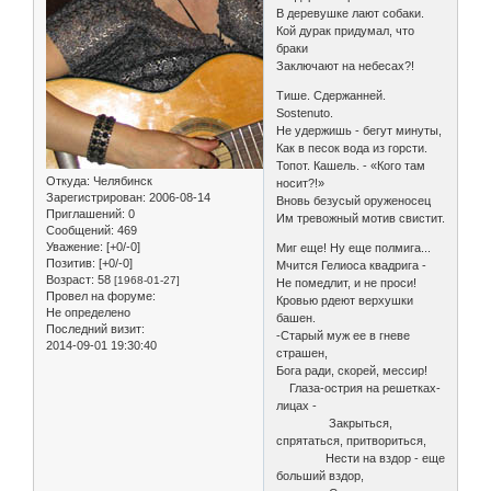
В деревушке лают собаки.
Кой дурак придумал, что
браки
Заключают на небесах?!
Тише. Сдержанней.
Sostenuto.
Не удержишь - бегут минуты,
Как в песок вода из горсти.
Топот. Кашель. - «Кого там
Откуда:
Челябинск
носит?!»
Зарегистрирован
: 2006-08-14
Вновь безусый оруженосец
Приглашений:
0
Им тревожный мотив свистит.
Сообщений:
469
Уважение:
[+0/-0]
Миг еще! Ну еще полмига...
Позитив:
[+0/-0]
Мчится Гелиоса квадрига -
Возраст:
58
[1968-01-27]
Не помедлит, и не проси!
Провел на форуме:
Кровью рдеют верхушки
Не определено
башен.
Последний визит:
-Старый муж ее в гневе
2014-09-01 19:30:40
страшен,
Бога ради, скорей, мессир!
Глаза-острия на решетках-
лицах -
Закрыться,
спрятаться, притвориться,
Нести на вздор - еще
больший вздор,