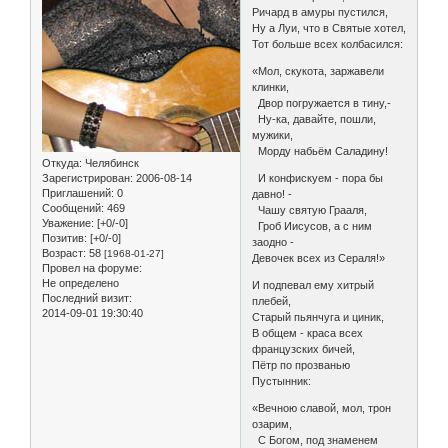
Ричард в амуры пустился,
Ну а Луи, что в Святые хотел,
Тот больше всех колбасился:
«Мол, скукота, заржавели
клинки,
Двор погружается в тину,-
Ну-ка, давайте, пошли,
мужики,
Морду набьём Саладину!
Откуда:
Челябинск
И конфискуем - пора бы
Зарегистрирован
: 2006-08-14
Приглашений:
0
давно! -
Сообщений:
469
Чашу святую Грааля,
Уважение:
[+0/-0]
Гроб Иисусов, а с ним
Позитив:
[+0/-0]
заодно -
Возраст:
58
[1968-01-27]
Девочек всех из Сераля!»
Провел на форуме:
Не определено
И подпевал ему хитрый
Последний визит:
плебей,
2014-09-01 19:30:40
Старый пьянчуга и циник,
В общем - краса всех
французских бичей,
Пётр по прозванью
Пустынник:
«Вечною славой, мол, трон
озарим,
С Богом, под знаменем