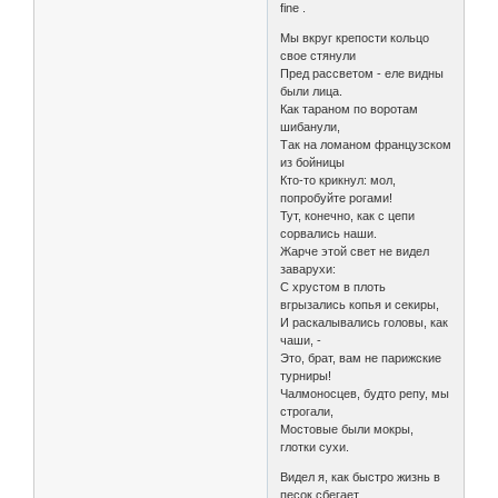
fine .
Мы вкруг крепости кольцо
свое стянули
Пред рассветом - еле видны
были лица.
Как тараном по воротам
шибанули,
Так на ломаном французском
из бойницы
Кто-то крикнул: мол,
попробуйте рогами!
Тут, конечно, как с цепи
сорвались наши.
Жарче этой свет не видел
заварухи:
С хрустом в плоть
вгрызались копья и секиры,
И раскалывались головы, как
чаши, -
Это, брат, вам не парижские
турниры!
Чалмоносцев, будто репу, мы
строгали,
Мостовые были мокры,
глотки сухи.
Видел я, как быстро жизнь в
песок сбегает