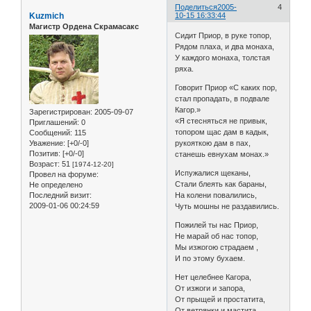
Поделиться
2005-
4
Kuzmich
10-15 16:33:44
Магистр Ордена Скрамасакс
Сидит Приор, в руке топор,
Рядом плаха, и два монаха,
У каждого монаха, толстая
ряха.
Говорит Приор «С каких пор,
стал пропадать, в подвале
Кагор.»
Зарегистрирован
: 2005-09-07
«Я стесняться не привык,
Приглашений:
0
топором щас дам в кадык,
Сообщений:
115
Уважение:
[+0/-0]
рукояткою дам в пах,
Позитив:
[+0/-0]
станешь евнухам монах.»
Возраст:
51
[1974-12-20]
Испужалися щеканы,
Провел на форуме:
Стали блеять как бараны,
Не определено
Последний визит:
На колени повалились,
2009-01-06 00:24:59
Чуть мошны не раздавились.
Пожилей ты нас Приор,
Не марай об нас топор,
Мы изжогою страдаем ,
И по этому бухаем.
Нет целебнее Кагора,
От изжоги и запора,
От прыщей и простатита,
От ветрянки и мастита.