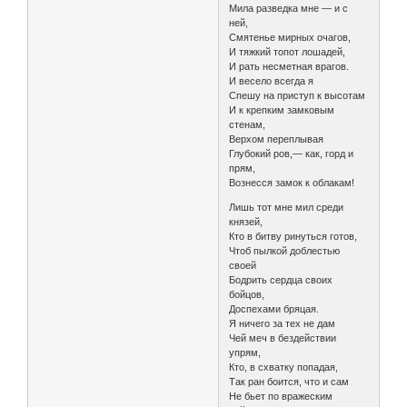
Мила разведка мне — и с
ней,
Смятенье мирных очагов,
И тяжкий топот лошадей,
И рать несметная врагов.
И весело всегда я
Спешу на приступ к высотам
И к крепким замковым
стенам,
Верхом переплывая
Глубокий ров,— как, горд и
прям,
Вознесся замок к облакам!
Лишь тот мне мил среди
князей,
Кто в битву ринуться готов,
Чтоб пылкой доблестью
своей
Бодрить сердца своих
бойцов,
Доспехами бряцая.
Я ничего за тех не дам
Чей меч в бездействии
упрям,
Кто, в схватку попадая,
Так ран боится, что и сам
Не бьет по вражеским