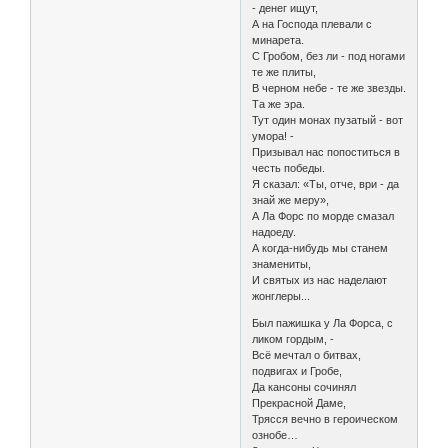
- денег ищут,
А на Господа плевали с
минарета.
С Гробом, без ли - под ногами
те же плиты,
В черном небе - те же звезды.
Та же эра.
Тут один монах пузатый - вот
умора! -
Призывал нас попоститься в
честь победы.
Я сказал: «Ты, отче, ври - да
знай же меру»,
А Ла Форс по морде смазал
надоеду.
А когда-нибудь мы станем
знамениты,
И святых из нас наделают
жонглеры...
Был пажишка у Ла Форса, с
ликом гордым, -
Всё мечтал о битвах,
подвигах и Гробе,
Да кансоны сочинял
Прекрасной Даме,
Трясся вечно в героическом
ознобе…