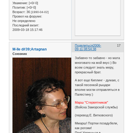
Уважение:
[+0/-0]
Позитив:
[+0/-0]
Возраст:
36
[1990-04-02]
Провел на форуме:
Не определено
Последний визит:
2009-03-18 15:17:46
Поделиться
2006-
17
M-lle d#39;Artagnan
09-11 08:54:38
Союзник
Забавно-то забавно - но мата
многовато на мой вкус:) Во
всем следует знать меру,
прекрасный брат.
А вот еще Киплинг - думаю, с
такой песенкой рыцари
вполне могли отправляться в
Палестину:)
Марш "Стервятников"
(Войска Заморской службы)
(перевод Е. Витковского)
Ммарш! Портки позадубели,
как рогожи!
При! Упрешься в