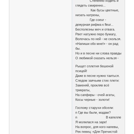
Степенно ходить и
глядеть смиренно...
Как бусы цветные,
низать катрены,
Где coeur -
дежурная рифма к fleur...
Бесполезны меч и отвага.
Рвет натужно перо бумагу,
Волочась по ней - не скользя.
«Напиши обо мне!» - он рад
бы.
Но и в песне ни слова правды
О любимой сказать нельзя -
Рыщет сплетня бешеной
псицей!
Даже в песне нужно таиться.
Следом заячьим стих плети:
Заменяй, прокляв всё
трикраты,
На сапфиры - очей агаты,
Косы черные - золоти!
Госпожу старухи обсели:
n Где вы были, мадам?
n В капелле
Я молилася на заре!
На вопрос, для кого напевы,
Рек певец: «Для Пречистой