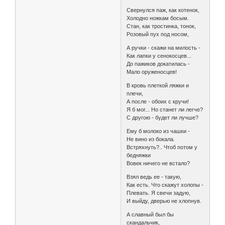
Свернулся паж, как котенок,
Холодно ножкам босым.
Стан, как тростинка, тонок,
Розовый пух под носом,
А ручки - скажи на милость -
Как лапки у сенокосцев...
До пажиков докатилась -
Мало оруженосцев!
В кровь плеткой ляжки и
плечи,
А после - обоих с кручи!
Я б мог... Но станет ли легче?
С другою - будет ли лучше?
Ему б молоко из чашки -
Не вино из бокала.
Встряхнуть?.. Чтоб потом у
бедняжки
Вовек ничего не встало?
Взял ведь ее - такую,
Как есть. Что скажут холопы -
Плевать. Я свечи задую,
И выйду, дверью не хлопнув.
А славный был бы
скандальчик,