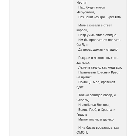
Чести!
Наш будет мигом
Иерусалим,
Раз наши козыри - крести!»
Молча кивали в ответ
короли,
Пётр ухмылялся ехидно.
Им бы проспаться послать
бы Луи -
Да перед дамами стыдно!
Рыцари с лязгом, пыхтя в
железах,
Лезли в седло, как медведи,
Намалевав Красный Крест
на щитах:
Помощь, мол, братская
едет!
Только завидев базар, и
Сераль,
И изобилье Востока,
Воины Гроб, и Христа, и
Грааль
Мигом послали далёко.
И на базар ворвались, как
ОМОН,