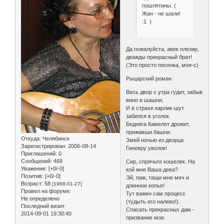
пошлятины. (
Жан - не шали!
:1 )
Да пожалуйста, авек плезир,
дважды прекрасный брат!
(Это просто песенка, моя-с)
Рыцарский роман
Весь двор с утра гудит, забыв
вино и шашни,
И в страхе карлик-шут
забился в уголок.
Бедняга Камелот дрожит,
прижавши башни.
Откуда:
Челябинск
Змей ночью из дворца
Зарегистрирован
: 2006-08-14
Гиневру уволок!
Приглашений:
0
Сообщений:
469
Сир, спрячьте кошелек. На
Уважение:
[+0/-0]
кой мне Ваша дева?
Позитив:
[+0/-0]
Эй, паж, тащи мне меч и
Возраст:
58
[1968-01-27]
длинное копье!
Провел на форуме:
Тут важен сам процесс
Не определено
(тудыть его налево!).
Последний визит:
Спасать прекрасных дам -
2014-09-01 19:30:40
призвание мое.