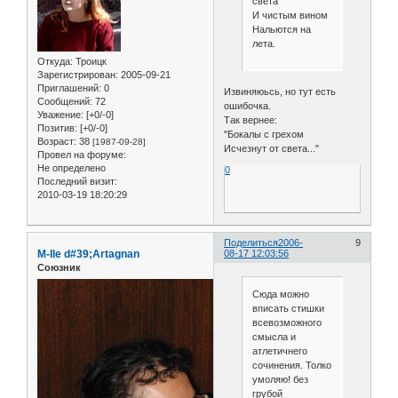
света
И чистым вином
Нальются на
лета.
Откуда:
Троицк
Зарегистрирован
: 2005-09-21
Приглашений:
0
Извиняюьсь, но тут есть
Сообщений:
72
ошибочка.
Уважение:
[+0/-0]
Так вернее:
Позитив:
[+0/-0]
"Бокалы с грехом
Возраст:
38
[1987-09-28]
Исчезнут от света..."
Провел на форуме:
Не определено
0
Последний визит:
2010-03-19 18:20:29
Поделиться
2006-
9
M-lle d#39;Artagnan
08-17 12:03:56
Союзник
Сюда можно
вписать стишки
всевозможного
смысла и
атлетичнего
сочинения. Толко
умоляю! без
грубой