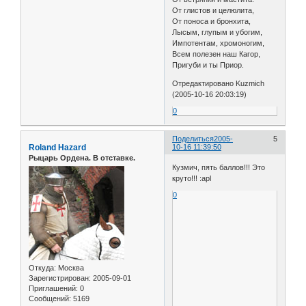
От глистов и целюлита,
От поноса и бронхита,
Лысым, глупым и убогим,
Импотентам, хромоногим,
Всем полезен наш Кагор,
Пригуби и ты Приор.
Отредактировано Kuzmich
(2005-10-16 20:03:19)
0
Поделиться
2005-
5
Roland Hazard
10-16 11:39:50
Рыцарь Ордена. В отставке.
Кузмич, пять баллов!!! Это
круто!!! :apl
0
Откуда:
Москва
Зарегистрирован
: 2005-09-01
Приглашений:
0
Сообщений:
5169