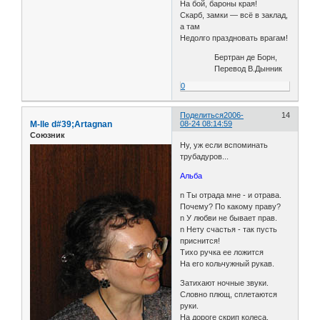
На бой, бароны края!
Скарб, замки — всё в заклад,
а там
Недолго праздновать врагам!
Бертран де Борн,
Перевод В.Дынник
0
Поделиться
2006-
14
M-lle d#39;Artagnan
08-24 08:14:59
Союзник
Ну, уж если вспоминать
трубадуров...
Альба
n Ты отрада мне - и отрава.
Почему? По какому праву?
n У любви не бывает прав.
n Нету счастья - так пусть
приснится!
Тихо ручка ее ложится
На его кольчужный рукав.
Затихают ночные звуки.
Словно плющ, сплетаются
руки.
На дороге скрип колеса.