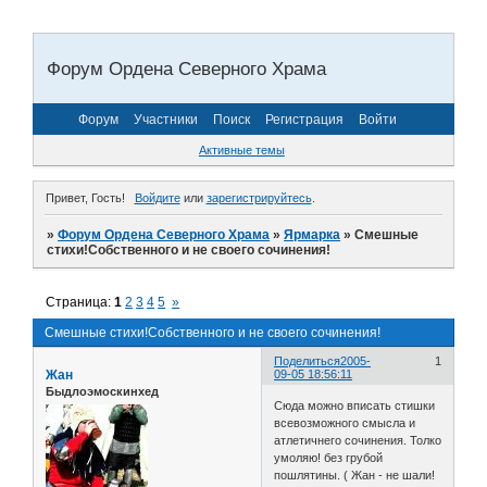
Форум Ордена Северного Храма
Форум
Участники
Поиск
Регистрация
Войти
Активные темы
Привет, Гость!
Войдите
или
зарегистрируйтесь
.
»
Форум Ордена Северного Храма
»
Ярмарка
»
Смешные
стихи!Собственного и не своего сочинения!
Страница:
1
2
3
4
5
»
Смешные стихи!Собственного и не своего сочинения!
Поделиться
2005-
1
Жан
09-05 18:56:11
Быдлоэмоскинхед
Сюда можно вписать стишки
всевозможного смысла и
атлетичнего сочинения. Толко
умоляю! без грубой
пошлятины. ( Жан - не шали!