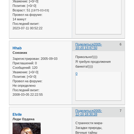
Уважение:
[+0/-0]
Позитив:
[+0/-0]
Возраст:
51
[1975-03-03]
Провел на форуме:
14 минут
Последний визит:
2023-07-11 00:52:22
Поделиться
2005-
6
Hhab
10-20 13:47:50
Союзник
Прикольно!))))
Зарегистрирован
: 2005-09-03
Я требую продолжения
Приглашений:
0
банкета!))))
Сообщений:
120
Уважение:
[+0/-0]
0
Позитив:
[+0/-0]
Провел на форуме:
Не определено
Последний визит:
2008-03-05 22:22:55
Поделиться
2005-
7
Elvile
12-10 18:30:28
Леди Ордена
Странности мира-
Загадки природы,
Вечные тайны