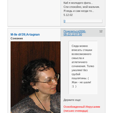
Каб я молодого фата...
Спи спокойно, мой мальчик.
Я ведь и сам когда-то...
5.12.02
0
Поделиться
2006-
12
M-lle d#39;Artagnan
08-23 12:07:50
Союзник
Сюда можно
вписать стишки
всевозможного
смысла и
атлетичнего
сочинения. Толко
умоляю! без
грубой
пошлятины. (
Жан - не шали!
:1 )
Держите еще:
Освобожденный Иерусалим
(письмо очевидца)