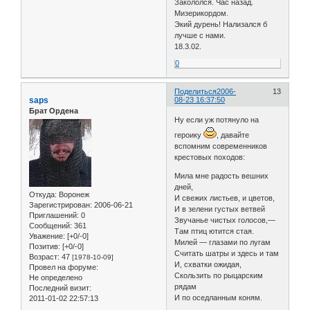
Закололся. Час назад.
Мизерикордом.
Экий дурень! Нализался б
лучше с нами.
18.3.02.
0
Поделиться
2006-
13
saps
08-23 16:37:50
Брат Ордена
Ну если уж потянуло на
героику
, давайте
вспомним современников
крестовых походов:
Мила мне радость вешних
дней,
Откуда:
Воронеж
И свежих листьев, и цветов,
Зарегистрирован
: 2006-06-21
И в зелени густых ветвей
Приглашений:
0
Звучанье чистых голосов,—
Сообщений:
361
Там птиц ютится стая.
Уважение:
[+0/-0]
Милей — глазами по лугам
Позитив:
[+0/-0]
Считать шатры и здесь и там
Возраст:
47
[1978-10-09]
И, схватки ожидая,
Провел на форуме:
Скользить по рыцарским
Не определено
рядам
Последний визит:
И по оседланным коням.
2011-01-02 22:57:13