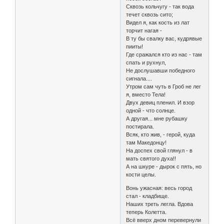
Сквозь кольчугу - так вода
течет сквозь сито;
Видел я, как кость из лат
торчит нагая -
В ту бы свалку вас, кудрявые
пииты!
Где сражался кто из нас - там
спать и рухнул,
Не дослушавши победного
сигнала....
Утром сам чуть в Гроб не лег
я, вместо Тела!
Двух девиц пленил. И взор
одной - что солнце.
А другая... мне рубашку
постирала.
Всяк, кто жив, - герой, куда
там Македонцу!
На доспех свой глянул - в
мать святого духа!!
А на шкуре - дырок с пять, но
кости целы.
Вонь ужасная: весь город
стал - кладбище.
Наших треть легла. Вдова
теперь Колетта.
Всё вверх дном перевернули