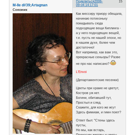
Поделиться
2006-
15
M-lle d#39;Artagnan
09-04 14:17:01
Союзник
Как мессиру приору обещала,
начинаю потихоньку
покидывать сюда
подходящие вещи Киплинга -
а у него подходящих вещей,
т.е. пусть не нашей эпохи, но
в нашем духе, более чем
достаточно!
Вот например, как вам это,
прекрасные сеньоры? Разве
не про нас написано?
L'Envoi
(Департаментские песенки)
Цветы при храме не цветут,
Костров уж нет.
Богини, обитавшей тут,
Простыл и след.
Скажите, для кого же жгут
Здесь фимиам, и гимн поют?
Ответ был: "Стены здесь
пусты,
Но мы, как встарь,
Приносим жертвы и цветы