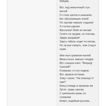
бойцам.
Вот, под немолчный стук
мечей
О сталь щитов и шишаков,
Бег обезумевших коней
По трупам павших седоков!
А стычка удалая
Вассалов! Любо их мечам
Гулять по грудям, по плечам,
Удары раздавая!
Здесь гибель ходит по пятам,
Но лучше смерть, чем стыд и
срам.
Мне пыл сражения милей
Вина и всех земных плодов.
Вот слышен клич: "Вперед!
Смелей!"
И ржание, и стук подков.
Вот, кровью истекая,
Зовут своих: "На помощь! К
нам!"
Боец и вождь в провалы ям
Летят, траву хватая,
С шипеньем кровь по
головням
Бежит, подобная ручьям...