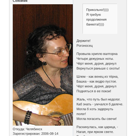
Союзник
Прикольно!))))
Я требую
продолжения
банкета!))))
Держите!
Рогоносец
Провыла хрипло валторна
Четыре дежурных ноты.
Чёрт меня, дурня, дернул
Вернуться раньше с охоты!
Шлем - как венец из тёрна,
Башка - как ведро пустое.
Чёрт меня, дурня, дернул
Подняться в ее покои!
Жаль, что путь был недолог.
Каб знать - умчался б далече.
Могла б хоть задернуть
полог!
Могла погасить бы свечи!
Раскинулась, как царица, -
Откуда:
Челябинск
Нагая, при ярком свете.
Зарегистрирован
: 2006-08-14