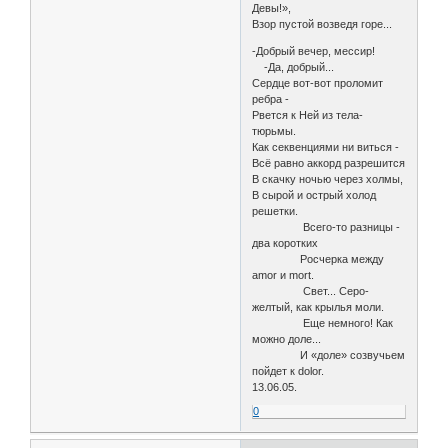
Девы!»,
Взор пустой возведя горе...
-Добрый вечер, мессир!
-Да, добрый...
Сердце вот-вот проломит
ребра -
Рвется к Ней из тела-
тюрьмы.
Как секвенциями ни виться -
Всё равно аккорд разрешится
В скачку ночью через холмы,
В сырой и острый холод
решетки.
Всего-то разницы -
два коротких
Росчерка между
amor и mort.
Свет... Серо-
желтый, как крылья моли.
Еще немного! Как
можно доле...
И «доле» созвучьем
пойдет к dolor.
13.06.05.
0