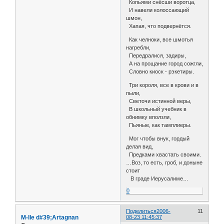
Копьями снёсши воротца,
И навели колоссающий
шмон,
Хапая, что подвернётся.
Как челноки, все шмотья
нагребли,
Передралися, задиры,
А на прощание город сожгли,
Словно киоск - рэкетиры.
Три короля, все в крови и в
пыли,
Светочи истинной веры,
В школьный учебник в
обнимку вползли,
Пьяные, как тамплиеры.
Мог чтобы внук, гордый
делая вид,
Предками хвастать своими.
…Воз, то есть, гроб, и доныне
стоит
В граде Иерусалиме…
0
Поделиться
2006-
11
M-lle d#39;Artagnan
08-23 11:45:37