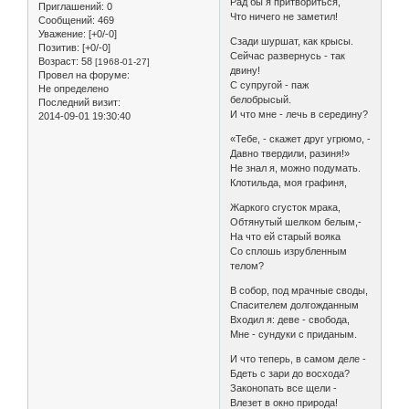
Рад бы я притвориться,
Приглашений:
0
Что ничего не заметил!
Сообщений:
469
Уважение:
[+0/-0]
Сзади шуршат, как крысы.
Позитив:
[+0/-0]
Сейчас развернусь - так
Возраст:
58
[1968-01-27]
двину!
Провел на форуме:
С супругой - паж
Не определено
белобрысый.
Последний визит:
И что мне - лечь в середину?
2014-09-01 19:30:40
«Тебе, - скажет друг угрюмо, -
Давно твердили, разиня!»
Не знал я, можно подумать.
Клотильда, моя графиня,
Жаркого сгусток мрака,
Обтянутый шелком белым,-
На что ей старый вояка
Со сплошь изрубленным
телом?
В собор, под мрачные своды,
Спасителем долгожданным
Входил я: деве - свобода,
Мне - сундуки с приданым.
И что теперь, в самом деле -
Бдеть с зари до восхода?
Законопать все щели -
Влезет в окно природа!