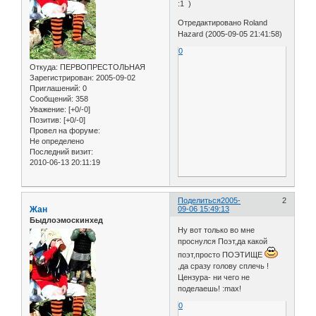
:1 )
Отредактировано Roland
Hazard (2005-09-05 21:41:58)
0
Откуда:
ПЕРВОПРЕСТОЛЬНАЯ
Зарегистрирован
: 2005-09-02
Приглашений:
0
Сообщений:
358
Уважение:
[+0/-0]
Позитив:
[+0/-0]
Провел на форуме:
Не определено
Последний визит:
2010-06-13 20:11:19
Поделиться
2005-
2
Жан
09-06 15:49:13
Быдлоэмоскинхед
Ну вот только во мне
проснулся Поэт,да какой
поэт,просто ПОЭТИЩЕ
,да сразу голову сплечь !
Цензура- ни чего не
поделаешь! :max!
0