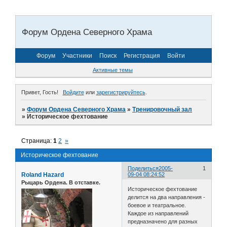
Форум Ордена Северного Храма
Форум
Участники
Поиск
Регистрация
Войти
Активные темы
Привет, Гость!
Войдите
или
зарегистрируйтесь
.
»
Форум Ордена Северного Храма
»
Тренировочный зал
»
Историческое фехтование
Страница:
1
2
»
Историческое фехтование
Поделиться
2005-
1
Roland Hazard
09-04 08:24:52
Рыцарь Ордена. В отставке.
Историческое фехтование
делится на два направления -
боевое и театральное.
Каждое из направлений
предназначено для разных