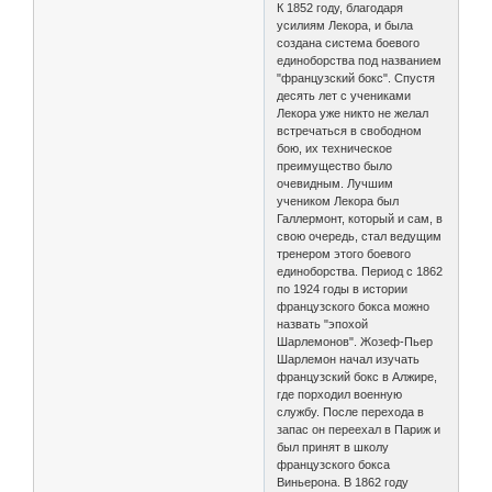
К 1852 году, благодаря
усилиям Лекора, и была
создана система боевого
единоборства под названием
"французский бокс". Спустя
десять лет с учениками
Лекора уже никто не желал
встречаться в свободном
бою, их техническое
преимущество было
очевидным. Лучшим
учеником Лекора был
Галлермонт, который и сам, в
свою очередь, стал ведущим
тренером этого боевого
единоборства. Период с 1862
по 1924 годы в истории
французского бокса можно
назвать "эпохой
Шарлемонов". Жозеф-Пьер
Шарлемон начал изучать
французский бокс в Алжире,
где порходил военную
службу. После перехода в
запас он переехал в Париж и
был принят в школу
французского бокса
Виньерона. В 1862 году