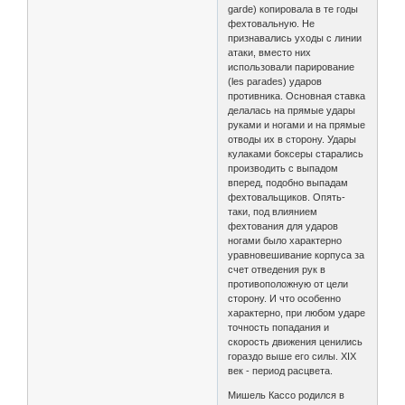
garde) копировала в те годы
фехтовальную. Не
признавались уходы с линии
атаки, вместо них
использовали парирование
(les parades) ударов
противника. Основная ставка
делалась на прямые удары
руками и ногами и на прямые
отводы их в сторону. Удары
кулаками боксеры старались
производить с выпадом
вперед, подобно выпадам
фехтовальщиков. Опять-
таки, под влиянием
фехтования для ударов
ногами было характерно
уравновешивание корпуса за
счет отведения рук в
противоположную от цели
сторону. И что особенно
характерно, при любом ударе
точность попадания и
скорость движения ценились
гораздо выше его силы. XIX
век - период расцвета.
Мишель Кассо родился в