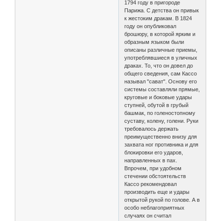
1794 году в пригороде
Парижа. С детства он привык
к жестоким дракам. В 1824
году он опубликовал
брошюру, в которой ярким и
образным языком были
описаны различные приемы,
употреблявшиеся в уличных
драках. То, что он довел до
общего сведения, сам Кассо
называл "сават". Основу его
системы составляли прямые,
круговые и боковые удары
ступней, обутой в грубый
башмак, по голеностопному
суставу, колену, голени. Руки
требовалось держать
преимущественно внизу для
захвата ног противника и для
блокировки его ударов,
направленных в пах.
Впрочем, при удобном
стечении обстоятельств
Кассо рекомендовал
производить еще и удары
открытой рукой по голове. А в
особо неблагоприятных
случаях он считал