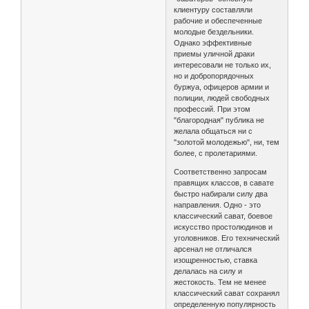
клиентуру составляли
рабочие и обеспеченные
молодые бездельники.
Однако эффективные
приемы уличной драки
интересовали не только их,
но и добропорядочных
буржуа, офицеров армии и
полиции, людей свободных
профессий. При этом
"благородная" публика не
желала общаться ни с
"золотой молодежью", ни, тем
более, с пролетариями.
Соответственно запросам
правящих классов, в савате
быстро набирали силу два
направления. Одно - это
классический сават, боевое
искусство простолюдинов и
уголовников. Его технический
арсенал не отличался
изощренностью, ставка
делалась на силу и
жестокость. Тем не менее
классический сават сохранял
определенную популярность