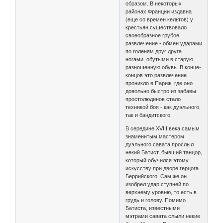
образом. В некоторых
районах Франции издавна
(еще со времен кельтов) у
крестьян существовало
своеобразное грубое
развлечение - обмен ударами
по голеням друг друга
ногами, обутыми в старую
разношенную обувь. В конце-
концов это развлечение
проникло в Париж, где оно
довольно быстро из забавы
простолюдинов стало
техникой боя - как дуэльного,
так и бандитского.
В середине XVIII века самым
знаменитым мастером
дуэльного савата прослыл
некий Батист, бывший танцор,
который обучился этому
искусству при дворе герцога
Беррийского. Сам же он
изобрел удар ступней по
верхнему уровню, то есть в
грудь и голову. Помимо
Батиста, известными
мэтрами савата слыли некие