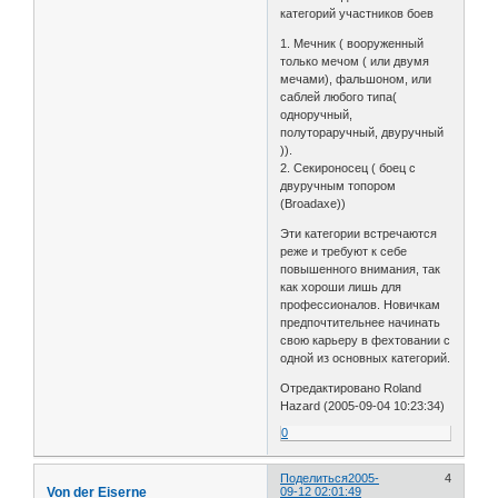
категорий участников боев
1. Мечник ( вооруженный
только мечом ( или двумя
мечами), фальшоном, или
саблей любого типа(
одноручный,
полутораручный, двуручный
)).
2. Секироносец ( боец с
двуручным топором
(Broadaxe))
Эти категории встречаются
реже и требуют к себе
повышенного внимания, так
как хороши лишь для
профессионалов. Новичкам
предпочтительнее начинать
свою карьеру в фехтовании с
одной из основных категорий.
Отредактировано Roland
Hazard (2005-09-04 10:23:34)
0
Поделиться
2005-
4
Von der Eiserne
09-12 02:01:49