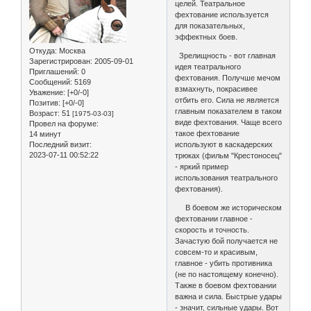
целей. Театральное
фехтование используется
для показательных,
эффектных боев.
Откуда:
Москва
Зрелищность - вот главная
Зарегистрирован
: 2005-09-01
идея театрального
Приглашений:
0
фехтования. Получше мечом
Сообщений:
5169
взмахнуть, покрасивее
Уважение:
[+0/-0]
отбить его. Сила не является
Позитив:
[+0/-0]
главным показателем в таком
Возраст:
51
[1975-03-03]
виде фехтования. Чаще всего
Провел на форуме:
такое фехтование
14 минут
Последний визит:
используют в каскадерских
2023-07-11 00:52:22
трюках (фильм "Крестоносец"
- яркий пример
использования театрального
фехтования).
В боевом же историческом
фехтовании главное -
скорость и точность.
Зачастую бой получается не
совсем-то и красивым,
главное - убить противника
(не по настоящему конечно).
Также в боевом фехтовании
важна и сила. Быстрые удары
- значит, сильные удары. Вот