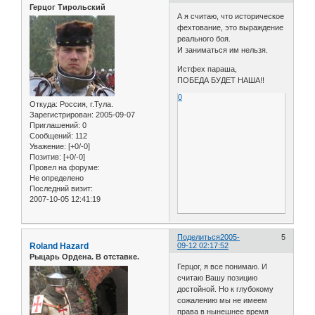
Герцог Тирольский
А я считаю, что историческое
фехтование, это выраждение
реального боя.
И заниматься им нельзя.
Истфех параша,
ПОБЕДА БУДЕТ НАША!!
0
Откуда:
Россия, г.Тула.
Зарегистрирован
: 2005-09-07
Приглашений:
0
Сообщений:
112
Уважение:
[+0/-0]
Позитив:
[+0/-0]
Провел на форуме:
Не определено
Последний визит:
2007-10-05 12:41:19
Поделиться
2005-
5
Roland Hazard
09-12 02:17:52
Рыцарь Ордена. В отставке.
Герцог, я все понимаю. И
считаю Вашу позицию
достойной. Но к глубокому
сожалению мы не имеем
права в нынешнее время