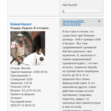
Heil Teurol!!!
0
Поделиться
2005-
11
Roland Hazard
09-21 01:09:34
Рыцарь Ордена. В отставке.
И все таки я считаю, что
существует две большие
разницы - бой в турнире и бой
в бугурте. Все таки
средневековый турнирный
бой был довольно-таки
ограничен. И, насколько я
помню средневековый
турнирный кодекс ( по man-
at-arms), элементы борьбы
Откуда:
Москва
на турнире были запрещены
Зарегистрирован
: 2005-09-01
вплоть до XV в. И то -
Приглашений:
0
разрешен был только
Сообщений:
5169
Уважение:
[+0/-0]
французский сават. А это
Позитив:
[+0/-0]
немножечко другое. Сават -
Возраст:
51
[1975-03-03]
действие ногами на ноги
Провел на форуме:
противника ( подножки,
14 минут
подсечки, удары ). И,
Последний визит:
насколько мне помнится руки
2023-07-11 00:52:22
в нем не особо
задействованы именно