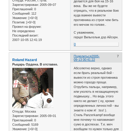
Откуда:
Россия, г.Тула.
делается для боя на 15-16
Зарегистрирован
: 2005-09-07
века. Вы же не будете
Приглашений:
0
отрицать, что в реальном бою
Сообщений:
112
куда важнее вывести
Уважение:
[+0/-0]
противника из строя чем бить
Позитив:
[+0/-0]
его мечом по голове..
Провел на форуме:
Не определено
С уважением,
Последний визит:
герцог Вильгельм дэр Айзэрн.
2007-10-05 12:41:19
0
Поделиться
2005-
7
Roland Hazard
09-13 00:41:22
Рыцарь Ордена. В отставке.
Абсолютно верно, однако
если брать реальный бой -
вывести из строя противника
можно гораздо проще.
Отрубить пальцы, например,
или уколоть в незащищенную
подмышку... Но ведь этого
никто не делает ( ну, кроме
определенных личностей - вы
знаете о ком я! :tss! ).
Откуда:
Москва
Стиль Panzerkampf вообще
Зарегистрирован
: 2005-09-01
мне почему-то напоминает
Приглашений:
0
сумо в доспехах. Т.е. меч
Сообщений:
5169
Уважение:
[+0/-0]
вообщем-то нужен только для