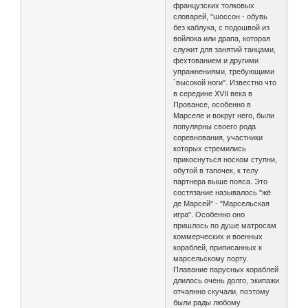
французских толковых
словарей, "шоссон - обувь
без каблука, с подошвой из
войлока или драпа, которая
служит для занятий танцами,
фехтованием и другими
упражнениями, требующими
`высокой ноги". Известно что
в середине XVII века в
Провансе, особенно в
Марселе и вокруг него, были
популярны своего рода
соревнования, участники
которых стремились
прикоснуться носком ступни,
обутой в тапочек, к телу
партнера выше пояса. Это
состязание называлось "жё
де Марсей" - "Марсельская
игра". Особенно оно
пришлось по душе матросам
коммерческих и военных
кораблей, приписанных к
марсельскому порту.
Плавание парусных кораблей
длилось очень долго, экипажи
отчаянно скучали, поэтому
были рады любому