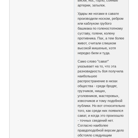
виски, нос, горло, сонные
артерии, затылок.
Удары же ногами в савате
производили носком, ребром
или каблуком грубого
башмака по голеностопному
суставу, голени, колену
противника. Пах, а тем более
живот, считали слишком
высокой мишенью, хотя
нередко били и туда.
Само слово "сават"
указывает на то, что эта
разновидность боя получила
наибольшее
распространение в низах
общества - среди бродяг,
грузчиков, нищих,
уголовников, мастеровых,
извозчиков и тому подобной
публики. Но вот относительно
того, как среди них появился
сават, и когда это произошло
- точных сведений нет.
Согласно наиболее
правдоподобной версии дело
обстояло следующим