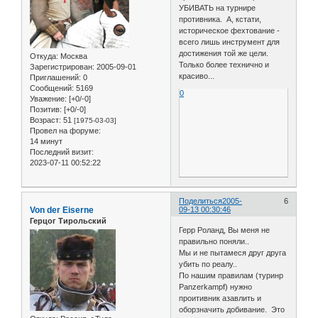
УБИВАТЬ на турнире
противника. А, кстати,
историческое фехтование -
всего лишь инструмент для
достижения той же цели.
Откуда:
Москва
Только более технично и
Зарегистрирован
: 2005-09-01
красиво...
Приглашений:
0
Сообщений:
5169
0
Уважение:
[+0/-0]
Позитив:
[+0/-0]
Возраст:
51
[1975-03-03]
Провел на форуме:
14 минут
Последний визит:
2023-07-11 00:52:22
Поделиться
2005-
6
Von der Eiserne
09-13 00:30:46
Герцог Тирольский
Герр Роланд, Вы меня не
правильно поняли..
Мы и не пытамеся друг друга
убить по реалу..
По нашим правилам (туринр
Panzerkampf) нужно
проитивник азавлить и
оборзначить добивание. Это