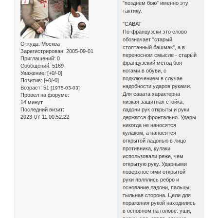
"позднем бою" именно эту
тактику.
"САВАТ
По-французски это слово
обозначает "старый
Откуда:
Москва
стоптанный башмак", а в
Зарегистрирован
: 2005-09-01
переносном смысле - старый
Приглашений:
0
французский метод боя
Сообщений:
5169
ногами в обуви, с
Уважение:
[+0/-0]
подключением в случае
Позитив:
[+0/-0]
надобности ударов руками.
Возраст:
51
[1975-03-03]
Для савата характерна
Провел на форуме:
низкая защитная стойка,
14 минут
Последний визит:
ладони рук открыты и руки
2023-07-11 00:52:22
держатся фронтально. Удары
никогда не наносятся
кулаком, а наносятся
открытой ладонью в лицо
противника, кулаки
использовали реже, чем
открытую руку. Ударными
поверхностями открытой
руки являлись ребро и
основание ладони, пальцы,
тыльная сторона. Цели для
поражения рукой находились
в основном на голове: уши,