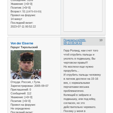
Сообщений:
5169
Уважение:
[+0/-0]
Позитив:
[+0/-0]
Возраст:
51
[1975-03-03]
Провел на форуме:
14 минут
Последний визит:
2023-07-11 00:52:22
Поделиться
2005-
10
Von der Eiserne
09-13 05:34:43
Герцог Тирольский
Герр Роланд, наи счет того
чтоб отрубить пальцы и
уколоть в подмышку, Вы
чертовски правы!!!
Но жоспехи еще нужно
прорубить...
И отрубить пальцы человеку
в латном доспехе на 15-16
Откуда:
Россия, г.Тула.
век, с нормальными
Зарегистрирован
: 2005-09-07
перчатками весьма
Приглашений:
0
проблематично.
Сообщений:
112
Колющий в забрало и
Уважение:
[+0/-0]
подмышку, или под юбку,
Позитив:
[+0/-0]
согласен, но это
Провел на форуме:
действительно черевато.
Не определено
Посему у меня в
Последний визит: