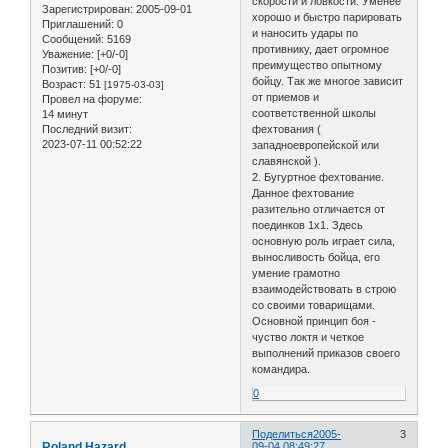
скорости и ловкости. Уменее
Зарегистрирован
: 2005-09-01
хорошо и быстро парировать
Приглашений:
0
и наносить удары по
Сообщений:
5169
противнику, дает огромное
Уважение:
[+0/-0]
преимущество опытному
Позитив:
[+0/-0]
бойцу. Так же многое зависит
Возраст:
51
[1975-03-03]
от приемов и
Провел на форуме:
соответственной школы
14 минут
Последний визит:
фехтования (
2023-07-11 00:52:22
западноевропейской или
славянской ).
2. Бугуртное фехтование.
Данное фехтование
разительно отличается от
поединков 1х1. Здесь
основную роль играет сила,
выносливость бойца, его
умение грамотно
взаимодействовать в строю
со своими товарищами.
Основной принцип боя -
чуство локтя и четкое
выполнений приказов своего
командира.
0
Поделиться
2005-
3
Roland Hazard
09-04 08:49:27