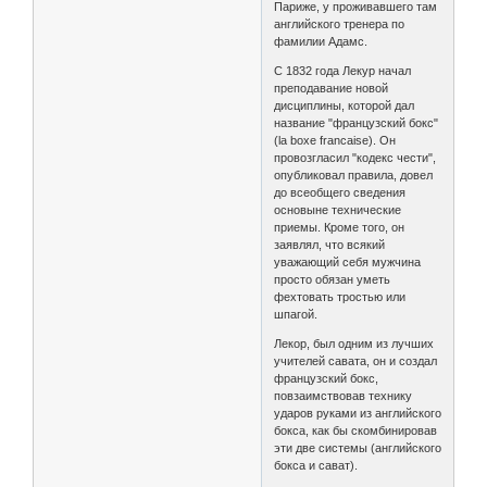
Париже, у проживавшего там
английского тренера по
фамилии Адамс.
С 1832 года Лекур начал
преподавание новой
дисциплины, которой дал
название "французский бокс"
(la boxe francaise). Он
провозгласил "кодекс чести",
опубликовал правила, довел
до всеобщего сведения
основыне технические
приемы. Кроме того, он
заявлял, что всякий
уважающий себя мужчина
просто обязан уметь
фехтовать тростью или
шпагой.
Лекор, был одним из лучших
учителей савата, он и создал
французский бокс,
повзаимствовав технику
ударов руками из английского
бокса, как бы скомбинировав
эти две системы (английского
бокса и сават).