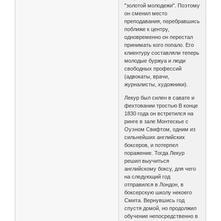
"золотой молодежи". Поэтому
он сменил место
преподавания, перебравшись
поближе к центру,
одновременно он перестал
принимать кого попало. Его
клиентуру составляли теперь
молодые буржуа и люди
свободных профессий
(адвокаты, врачи,
журналисты, художники).
Лекур был силен в савате и
фехтовании тростью В конце
1830 года он встретился на
ринге в зале Монтескье с
Оуэном Свифтом, одним из
сильнейших английских
боксеров, и потерпел
поражение. Тогда Лекур
решил выучиться
английскому боксу, для чего
на следующий год
отправился в Лондон, в
боксерскую школу некоего
Смита. Вернувшись год
спустя домой, но продолжил
обучение непосредственно в