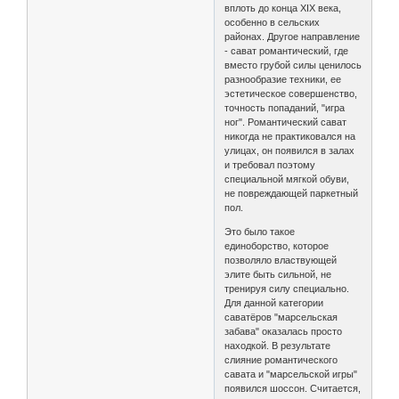
вплоть до конца XIX века,
особенно в сельских
районах. Другое направление
- сават романтический, где
вместо грубой силы ценилось
разнообразие техники, ее
эстетическое совершенство,
точность попаданий, "игра
ног". Романтический сават
никогда не практиковался на
улицах, он появился в залах
и требовал поэтому
специальной мягкой обуви,
не повреждающей паркетный
пол.
Это было такое
единоборство, которое
позволяло властвующей
элите быть сильной, не
тренируя силу специально.
Для данной категории
саватёров "марсельская
забава" оказалась просто
находкой. В результате
слияние романтического
савата и "марсельской игры"
появился шоссон. Считается,