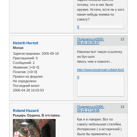
потому, что в них было
оружие. Кстати, ести ли у кого
какая-нибудь книжка по
савату?
0
Поделиться
2005-
12
Heinrih Hermit
09-21 15:26:47
Монах
Накопал вот такую ссылочку
Зарегистрирован
: 2005-09-18
на бук-шоп.
Приглашений:
0
Авось чем и помогет...
Сообщений:
2
Уважение:
[+0/-0]
http://www.bookmail.ru/bisk/bx02.htm
Позитив:
[+0/-0]
Провел на форуме:
0
Не определено
Последний визит:
2006-04-28 16:03:53
Поделиться
2005-
13
Roland Hazard
09-21 17:19:08
Рыцарь Ордена. В отставке.
Как я и говорил. Вот по
савату небольшая статейка.
Интереснее ( и историчней )
было бы применять в