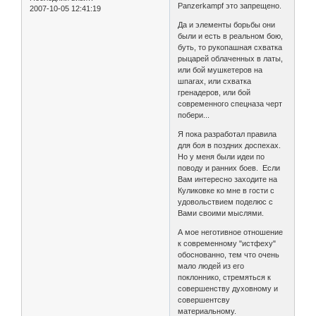
Panzerkampf это запрещено.
2007-10-05 12:41:19
Да и элементы борьбы они
были и есть в реальном бою,
буть, то рукопашная схватка
рыцарей облаченных в латы,
или бой мушкетеров на
шпагах, или схватка
гренадеров, или бой
современного спецназа черт
побери...
Я пока разработал правила
для боя в поздних доспехах.
Но у меня были идеи по
поводу и ранних боев. Если
Вам интересно заходите на
Куликовке ко мне в гости с
удовольствием поделюс с
Вами своими мыслями.
А мое неготивное отношение
к современному "истфеху"
обоснованно, тем что очень
мало людей из его
поклоннико, стремяться к
совершенству духовному и
совершентсву
материальному.