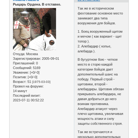
Рыцарь Ордена. В отставке.
Так же в историческом
фехтование основное место
занимают два типа
вооружения для бойцов.
1. Боец вооруженный щитом
и мечом ( как вариант - щит
топор ).
2. Алебардир ( копье,
алебарда ).
Откуда:
Москва
Зарегистрирован
: 2005-09-01
В бугуртном бою - четкое
Приглашений:
0
место в сторю каждой
Сообщений:
5169
категории бойцов дает
Уважение:
[+0/-0]
дополнительный шанс на
Позитив:
[+0/-0]
победу. Первый строй -
Возраст:
51
[1975-03-03]
щитовики, второй -
Провел на форуме:
алебардиры. Щитовик обязан
14 минут
прикрывать алебардира, не
Последний визит:
давая добраться до него
2023-07-11 00:52:22
воинам противника.
Алебардир атакует через
плечо щитовика, увеличивая
мощность атаки и силу
защиты собственного строя.
Так же встречаются и
несколько дополнительных