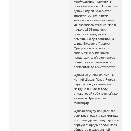
необходимым применять
палку либо кастет. В течении
одной недели Кассо стал
знаменитостью. К нему
толпами повалили ученики.
Их оказалось столько, что в
начале 1825 года ему
пришлось арендовать
помещение для занятий на
улице Бюффо в Париже.
Среди посетителей этого
зала можно было найти
представителей всех слоев
общества - от уголовных
элементов до аристократов.
Одним из учеников был 16-
летний Шарль Лекур. Через
пару лет он уже помогал
мэтру. А в 1830-м году
открыл свой собственный зал
на улице Предместье
Монмартр.
Однако Лекуру не нравилась
репутация савата как метода
жестокой драки, популярной в
первую очередь среди низов
общества и аморальной