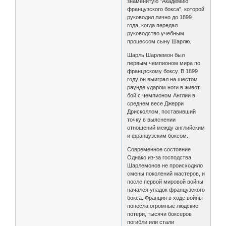
знаменитую "Академию
французского бокса", которой
руководил лично до 1899
года, когда передал
руководство учебным
процессом сыну Шарлю.
Шарль Шарлемон был
первым чемпионом мира по
францзскому боксу. В 1899
году он выиграл на шестом
раунде ударом ноги в живот
бой с чемпионом Англии в
среднем весе Джерри
Дрисколлом, поставивший
точку в выяснении
отношений между английским
и французским боксом.
Современное состояние
Однако из-за господства
Шарлемонов не происходило
смены поколений мастеров, и
после первой мировой войны
начался упадок французского
бокса. Франция в ходе войны
понесла огромные людские
потери, тысячи боксеров
погибли или стали