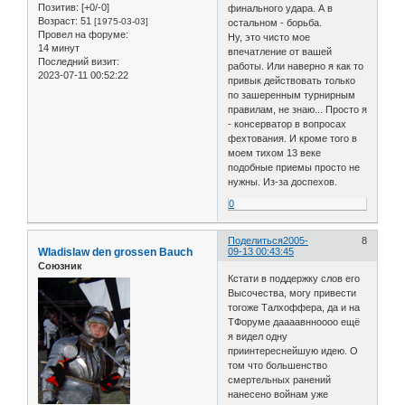
Позитив:
[+0/-0]
финального удара. А в
Возраст:
51
[1975-03-03]
остальном - борьба.
Провел на форуме:
Ну, это чисто мое
14 минут
впечатление от вашей
Последний визит:
работы. Или наверно я как то
2023-07-11 00:52:22
привык действовать только
по зашеренным турнирным
правилам, не знаю... Просто я
- консерватор в вопросах
фехтования. И кроме того в
моем тихом 13 веке
подобные приемы просто не
нужны. Из-за доспехов.
0
Поделиться
2005-
8
Wladislaw den grossen Bauch
09-13 00:43:45
Союзник
Кстати в поддержку слов его
Высочества, могу привести
тогоже Талхоффера, да и на
ТФоруме даааавнноооо ещё
я видел одну
приинтереснейшую идею. О
том что большенство
смертельных ранений
нанесено войнам уже