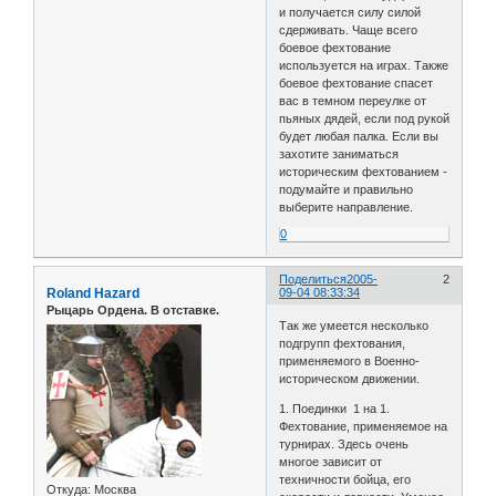
и получается силу силой
сдерживать. Чаще всего
боевое фехтование
используется на играх. Также
боевое фехтование спасет
вас в темном переулке от
пьяных дядей, если под рукой
будет любая палка. Если вы
захотите заниматься
историческим фехтованием -
подумайте и правильно
выберите направление.
0
Поделиться
2005-
2
Roland Hazard
09-04 08:33:34
Рыцарь Ордена. В отставке.
Так же умеется несколько
подгрупп фехтования,
применяемого в Военно-
историческом движении.
1. Поединки 1 на 1.
Фехтование, применяемое на
турнирах. Здесь очень
многое зависит от
техничности бойца, его
Откуда:
Москва