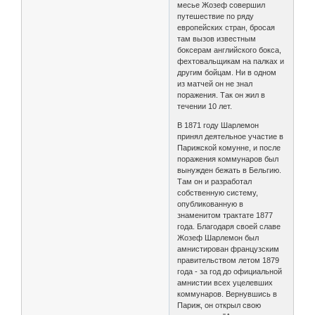
месье Жозеф совершил
путешествие по ряду
европейских стран, бросая
там вызов известным
боксерам английского бокса,
фехтовальщикам на палках и
другим бойцам. Ни в одном
из матчей он не знал
поражения. Так он жил в
течении 10 лет.
В 1871 году Шарлемон
принял деятельное участие в
Парижской комунне, и после
поражения коммунаров был
вынужден бежать в Бельгию.
Там он и разработал
собственную систему,
опубликованную в
знаменитом трактате 1877
года. Благодаря своей славе
Жозеф Шарлемон был
амнистирован французским
правительством летом 1879
года - за год до официальной
амнистии всех уцелевших
коммунаров. Вернувшись в
Париж, он открыл свою