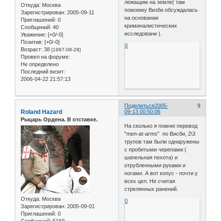
лежащим на земле( там
Откуда:
Москва
помоему Визби обсуждалась
Зарегистрирован
: 2005-09-11
на основании
Приглашений:
0
криминалистических
Сообщений:
40
исследовани ).
Уважение:
[+0/-0]
Позитив:
[+0/-0]
0
Возраст:
38
[1987-08-28]
Провел на форуме:
Не определено
Последний визит:
2006-04-22 21:57:13
Поделиться
2005-
9
Roland Hazard
09-13 00:50:06
Рыцарь Ордена. В отставке.
На сколько я помню перевод
"men-at-arms" по Висби, 2\3
трупов там были однаружены
с пробитыми черепами (
шапельная пехота) и
отрубленными руками и
ногами. А вот копус - почти у
всех цел. Не считая
стрелянных ранений.
Откуда:
Москва
0
Зарегистрирован
: 2005-09-01
Приглашений:
0