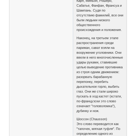
Карп, Миньон, Рошеро,
Сабатье, Фанфан, Франсуа и
Шампань. Судя по
отсутствию фамилий, все они
были людьми низкого
общественного
происхождения и положения.
Наконец, на третьем этапе
распространения среди
парижан, сават взяли на
вооружение уголовники. Они
ввели в него многочисленные
удары руками, ставившие
целью выведение противника
из строя одним движением:
разорвать барабанную
перепонку, перебить
дыхательное горло, выбить
глаз. Они же стали широко
пускать в ход кастет (кстати,
по-французски это слово
означает "головоломка"),
дубинку и нож.
Шоссон (Chausson)
Это слово переводится как
"тапочек, мягкая туфля". По
определению одного из