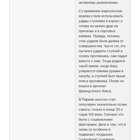
активному развлечению.
Со временем марсельские
моряки стали использовать
удары ступнями в корпус и
голову во время драк на
причалах и в портовых
кабаках. Правда, техника
этих ударов была далека от
совершенства. Часто тот, кто
пытался ударить ступней в
голову противника, сам падал
вместе с ним. Тогда родился
такой прием, когда боец
упирается обеими руками в
палубу, а ступней бьет выше
пояса противника. Позже он
вошел в арсенал
французского бокса.
В Париже шоссон стал
популярен значительно позже
савата, только в конце 20-х
годов XIX века. Связано это
было с социальными
факторами. Дело в том, что в
залах (и особенно в
подвалах) тогдашних
"саватёров" основную