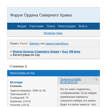
Форум Ордена Северного Храма
Форум
Участники
Поиск
Регистрация
Войти
Активные темы
Привет, Гость!
Войдите
или
зарегистрируйтесь
.
»
Форум Ордена Северного Храма
»
Быт XIII века
»
Аксессуары ко сну
Страница:
1
Аксессуары ко сну
Поделиться
2006-
1
Berengar
03-29 04:21:02
Союзник
Кто че знает, поделитесь
Зарегистрирован
: 2005-11-30
соображениями. Если найдем
Приглашений:
0
нормальные варианты
Сообщений:
70
спального набора, его можно
Уважение:
[+0/-0]
будет и в канон занести. :sos
Позитив:
[+0/-0]