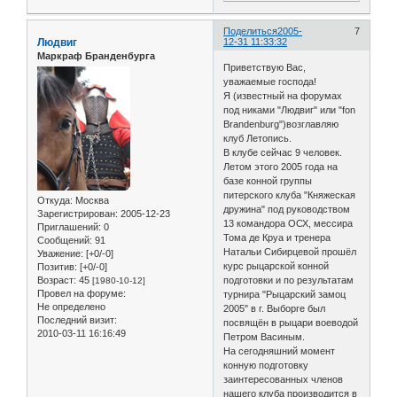
Поделиться
2005-
7
Людвиг
12-31 11:33:32
Маркраф Бранденбурга
Приветствую Вас,
уважаемые господа!
Я (известный на форумах
под никами "Людвиг" или "fon
Brandenburg")возглавляю
клуб Летопись.
В клубе сейчас 9 человек.
Летом этого 2005 года на
базе конной группы
питерского клуба "Княжеская
Откуда:
Москва
дружина" под руководством
Зарегистрирован
: 2005-12-23
13 командора ОСХ, мессира
Приглашений:
0
Тома де Круа и тренера
Сообщений:
91
Натальи Сибирцевой прошёл
Уважение:
[+0/-0]
курс рыцарской конной
Позитив:
[+0/-0]
Возраст:
45
подготовки и по результатам
[1980-10-12]
Провел на форуме:
турнира "Рыцарский замоц
Не определено
2005" в г. Выборге был
Последний визит:
посвящён в рыцари воеводой
2010-03-11 16:16:49
Петром Васиным.
На сегодняшний момент
конную подготовку
заинтересованных членов
нашего клуба производится в