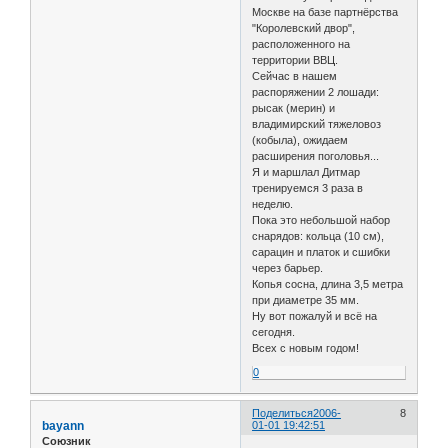
Москве на базе партнёрства
"Королевский двор",
расположенного на
территории ВВЦ.
Сейчас в нашем
распоряжении 2 лошади:
рысак (мерин) и
владимирский тяжеловоз
(кобыла), ожидаем
расширения поголовья...
Я и маршлал Дитмар
тренируемся 3 раза в
неделю.
Пока это небольшой набор
снарядов: кольца (10 см),
сарацин и платок и сшибки
через барьер.
Копья сосна, длина 3,5 метра
при диаметре 35 мм.
Ну вот пожалуй и всё на
сегодня.
Всех с новым годом!
0
Поделиться
2006-
8
bayann
01-01 19:42:51
Союзник