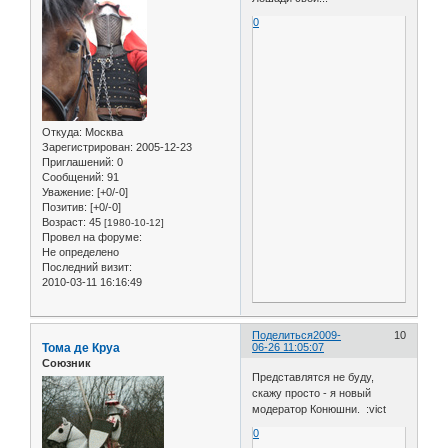
0
Откуда:
Москва
Зарегистрирован
: 2005-12-23
Приглашений:
0
Сообщений:
91
Уважение:
[+0/-0]
Позитив:
[+0/-0]
Возраст:
45
[1980-10-12]
Провел на форуме:
Не определено
Последний визит:
2010-03-11 16:16:49
Поделиться
2009-
10
Тома де Круа
06-26 11:05:07
Союзник
Представлятся не буду,
скажу просто - я новый
модератор Конюшни. :vict
0