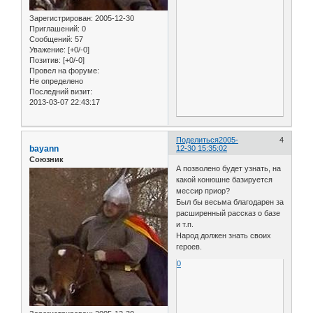
Зарегистрирован
: 2005-12-30
Приглашений:
0
Сообщений:
57
Уважение:
[+0/-0]
Позитив:
[+0/-0]
Провел на форуме:
Не определено
Последний визит:
2013-03-07 22:43:17
Поделиться
2005-
4
bayann
12-30 15:35:02
Союзник
А позволено будет узнать, на
какой конюшне базируется
мессир приор?
Был бы весьма благодарен за
расширенный рассказ о базе
и т.п.
Народ должен знать своих
героев.
0