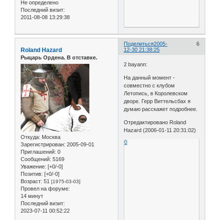
Не определено
Последний визит:
2011-08-08 13:29:38
Поделиться
2005-
6
Roland Hazard
12-30 21:38:25
Рыцарь Ордена. В отставке.
2 bayann:
На данный момент -
совместно с клубом
Летопись, в Королевском
дворе. Герр Виттельсбах я
думаю расскажет подробнее.
Отредактировано Roland
Hazard (2006-01-11 20:31:02)
Откуда:
Москва
0
Зарегистрирован
: 2005-09-01
Приглашений:
0
Сообщений:
5169
Уважение:
[+0/-0]
Позитив:
[+0/-0]
Возраст:
51
[1975-03-03]
Провел на форуме:
14 минут
Последний визит:
2023-07-11 00:52:22