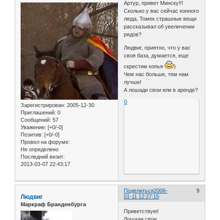
Артур, привет Минску!!!
Сколько у вас сейчас конного
люда, Томек страшные вещи
рассказывал об увеличении
рядов?
Людвиг, приятно, что у вас
своя база, думается, еще
скрестим копья
)
Чем нас больше, тем нам
лучше!
А лошади свои или в аренде?
0
Зарегистрирован
: 2005-12-30
Приглашений:
0
Сообщений:
57
Уважение:
[+0/-0]
Позитив:
[+0/-0]
Провел на форуме:
Не определено
Последний визит:
2013-03-07 22:43:17
Поделиться
2006-
9
Людвиг
01-11 12:27:15
Маркраф Бранденбурга
Приветствую!
Лошади свои...