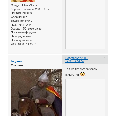
Откуда:
Litva,Vilnius
Зарегистрирован
: 2005-11-17
Приглашений:
0
Сообщений:
21
Уважение:
[+0/-0]
Позитив:
[+0/-0]
Возраст:
50
[1976-05-25]
Провел на форуме:
Не определено
Последний визит:
2008-01-05 14:27:35
Поделиться
2005-
3
bayann
12-30 14:54:57
Союзник
Только почему то здесь
ничего нет
(
0