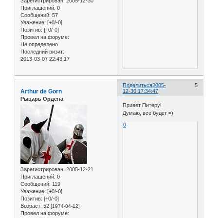
Зарегистрирован
: 2005-12-30
Приглашений:
0
Сообщений:
57
Уважение:
[+0/-0]
Позитив:
[+0/-0]
Провел на форуме:
Не определено
Последний визит:
2013-03-07 22:43:17
Поделиться
2005-
5
Arthur de Gorn
12-30 17:34:47
Рыцарь Ордена
Привет Питеру!
Думаю, все будет =)
0
Зарегистрирован
: 2005-12-21
Приглашений:
0
Сообщений:
119
Уважение:
[+0/-0]
Позитив:
[+0/-0]
Возраст:
52
[1974-04-12]
Провел на форуме: