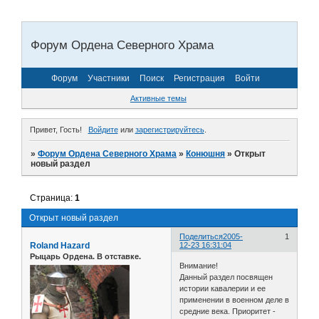
Форум Ордена Северного Храма
Форум
Участники
Поиск
Регистрация
Войти
Активные темы
Привет, Гость!
Войдите
или
зарегистрируйтесь
.
»
Форум Ордена Северного Храма
»
Конюшня
»
Открыт
новый раздел
Страница:
1
Открыт новый раздел
Поделиться
2005-
1
Roland Hazard
12-23 16:31:04
Рыцарь Ордена. В отставке.
Внимание!
Данный раздел посвящен
истории кавалерии и ее
применении в военном деле в
средние века. Приоритет -