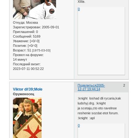
XIIIв.
0
Откуда:
Москва
Зарегистрирован
: 2005-09-01
Приглашений:
0
Сообщений:
5169
Уважение:
[+0/-0]
Позитив:
[+0/-0]
Возраст:
51
[1975-03-03]
Провел на форуме:
14 минут
Последний визит:
2023-07-11 00:52:22
Поделиться
2005-
2
Viktor d#39;Mole
12-27 19:44:14
Оруженосец
:knight loshad dli rycaria,kak
ludshyj drg. :knight
ja scetaju,cto eto ravelnoe
reshenie sozdat etot forum.
:knight :apl
0