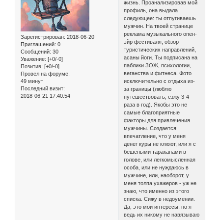
жизнь. Проанализировав мой
профиль, она выдала
следующее: ты отпугиваешь
мужчин. На твоей странице
реклама музыкального опен-
Зарегистрирован
: 2018-06-20
эйр фестиваля, обзор
Приглашений:
0
туристических направлений,
Сообщений:
30
асаны йоги. Ты подписана на
Уважение:
[+0/-0]
паблики ЗОЖ, психологии,
Позитив:
[+0/-0]
веганства и фитнеса. Фото
Провел на форуме:
49 минут
исключительно с отдыха из-
Последний визит:
за границы (люблю
2018-06-21 17:40:54
путешествовать, езжу 3-4
раза в год). Якобы это не
самые благоприятные
факторы для привлечения
мужчины. Создается
впечатление, что у меня
денег куры не клюют, или я с
бешеными тараканами в
голове, или легкомысленная
особа, или не нуждаюсь в
мужчине, или, наоборот, у
меня толпа ухажеров - уж не
знаю, что именно из этого
списка. Сижу в недоумении.
Да, это мои интересы, но я
ведь их никому не навязываю