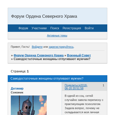
Форум Ордена Северного Храма
Форум
Участники
Поиск
Регистрация
Войти
Активные темы
Привет, Гость!
Войдите
или
зарегистрируйтесь
.
»
Форум Ордена Северного Храма
»
Военный Совет
»
Самодостаточные женщины отпугивают мужчин?
Страница:
1
Самодостаточные женщины отпугивают мужчин?
Поделиться
2018-
1
Дегинир
06-20 20:51:58
Союзник
В одной из соц. сетей
случайно завела переписку с
практикующим психологом.
Задала вопрос, почему не
складывается моя личная