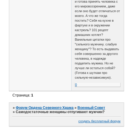
и готова принять человека с
его мировоззрением, даже
если оно будет отличаться от
моего. А что же тогда
постить? Себя на кухне в
фартуке и в окружении
кастрюль? 101 рецепт
домашних котлет?
Ванильные цитатки про
"сильного мужчину. слабую
женщину"? То есть выдавать
себя совершенно за другого
человека, в надежде
подцепить мужика. Но не
лучше ли остаться собой?
(Готова к шуткам про
сильную-независимую).
0
Страница:
1
»
Форум Ордена Северного Храма
»
Военный Совет
»
Самодостаточные женщины отпугивают мужчин?
создать бесплатный форум