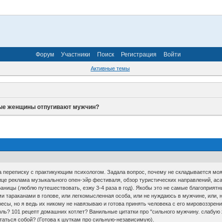
Форум
Участники
Поиск
Регистрация
Войти
Активные темы
ые женщины отпугивают мужчин?
ела переписку с практикующим психологом. Задала вопрос, почему не складывается м
це реклама музыкального опен-эйр фестиваля, обзор туристических направлений, аса
раницы (люблю путешествовать, езжу 3-4 раза в год). Якобы это не самые благоприят
и тараканами в голове, или легкомысленная особа, или не нуждаюсь в мужчине, или, на
есы, но я ведь их никому не навязываю и готова принять человека с его мировоззрение
юль? 101 рецепт домашних котлет? Ванильные цитатки про "сильного мужчину. слабую 
таться собой? (Готова к шуткам про сильную-независимую).