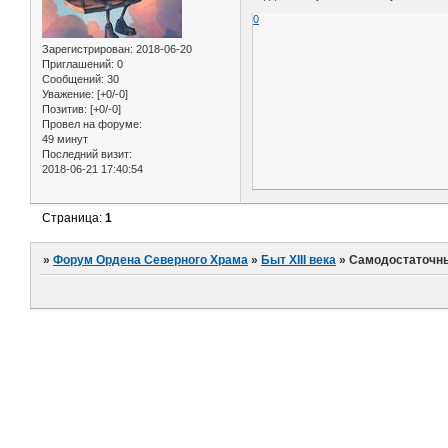
0
Зарегистрирован
: 2018-06-20
Приглашений:
0
Сообщений:
30
Уважение:
[+0/-0]
Позитив:
[+0/-0]
Провел на форуме:
49 минут
Последний визит:
2018-06-21 17:40:54
Страница:
1
»
Форум Ордена Северного Храма
»
Быт XIII века
»
Самодостаточн