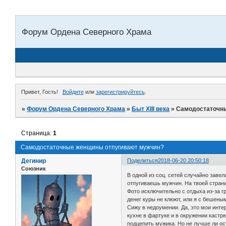
Форум Ордена Северного Храма
Привет, Гость!
Войдите
или
зарегистрируйтесь
.
»
Форум Ордена Северного Храма
»
Быт XIII века
»
Самодостаточн
Страница:
1
Самодостаточные женщины отпугивают мужчин?
Дегинир
Поделиться
2018-06-20 20:50:18
Союзник
В одной из соц. сетей случайно зав
отпугиваешь мужчин. На твоей страни
Фото исключительно с отдыха из-за г
денег куры не клюют, или я с бешеным
Сижу в недоумении. Да, это мои интер
кухне в фартуке и в окружении кастр
подцепить мужика. Но не лучше ли ос