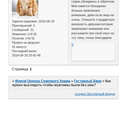
годом убеждаюсь в обратном.
Мне кажется блондинки
больше привлекают
внимания, даже если лицо не
очень. Опишите стандартную
Зарегистрирован
: 2018-06-18
внешность девушки которая
Приглашений:
0
привлекает внимание или
Сообщений:
31
расскажите про свой опыт на
Уважение:
[+0/-0]
эту тему, очень благодарна.
Позитив:
[+0/-0]
Провел на форуме:
0
41 минуту
Последний визит:
2018-06-20 20:42:46
Страница:
1
»
Форум Ордена Северного Храма
»
Гостинный Двор
»
Как
нужно выглядеть чтобы мужчины были без ума?
создать бесплатный форум