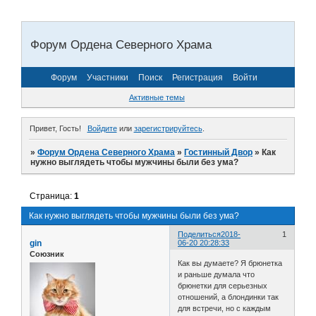
Форум Ордена Северного Храма
Форум
Участники
Поиск
Регистрация
Войти
Активные темы
Привет, Гость!
Войдите
или
зарегистрируйтесь
.
»
Форум Ордена Северного Храма
»
Гостинный Двор
»
Как
нужно выглядеть чтобы мужчины были без ума?
Страница:
1
Как нужно выглядеть чтобы мужчины были без ума?
Поделиться
2018-
1
gin
06-20 20:28:33
Союзник
Как вы думаете? Я брюнетка
и раньше думала что
брюнетки для серьезных
отношений, а блондинки так
для встречи, но с каждым