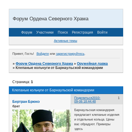
Форум Ордена Северного Храма
Форум
Участники
Поиск
Регистрация
Войти
Активные темы
Привет, Гость!
Войдите
или
зарегистрируйтесь
.
»
Форум Ордена Северного Храма
»
Оружейная лавка
»
Клепаные кольчуги от Барнаульской командории
Страница:
1
Клепаные кольчуги от Барнаульской командории
Поделиться
2010-
1
Бертран Брюнэ
09-06 18:44:48
брат
Барнаульская командория
предлагает клепаные изделия
и отдельные кольца. Цены
вас обрадуют. Примеры
здесь