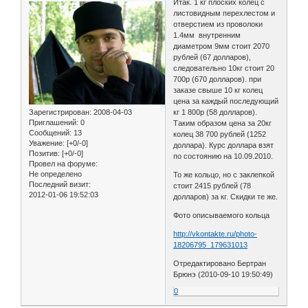
Итак. 1 кг плоских колец с
листовидным перехлестом и
отверстием из проволоки
1.4мм внутренним
диаметром 9мм стоит 2070
рублей (67 долларов),
следовательно 10кг стоит 20
700р (670 долларов). при
заказе свыше 10 кг колец
цена за каждый последующий
Зарегистрирован
: 2008-04-03
кг 1 800р (58 долларов).
Приглашений:
0
Таким образом цена за 20кг
Сообщений:
13
колец 38 700 рублей (1252
Уважение:
[+0/-0]
доллара). Курс доллара взят
Позитив:
[+0/-0]
по состоянию на 10.09.2010.
Провел на форуме:
Не определено
То же кольцо, но с заклепкой
Последний визит:
стоит 2415 рублей (78
2012-01-06 19:52:03
долларов) за кг. Скидки те же.
Фото описываемого кольца
http://vkontakte.ru/photo-
18206795_179631013
Отредактировано Бертран
Брюнэ (2010-09-10 19:50:49)
0