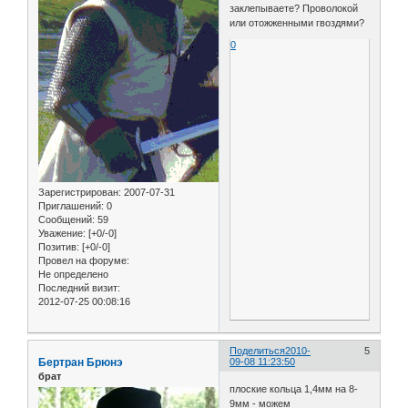
заклепываете? Проволокой
или отожженными гвоздями?
0
Зарегистрирован
: 2007-07-31
Приглашений:
0
Сообщений:
59
Уважение:
[+0/-0]
Позитив:
[+0/-0]
Провел на форуме:
Не определено
Последний визит:
2012-07-25 00:08:16
Поделиться
2010-
5
Бертран Брюнэ
09-08 11:23:50
брат
плоские кольца 1,4мм на 8-
9мм - можем