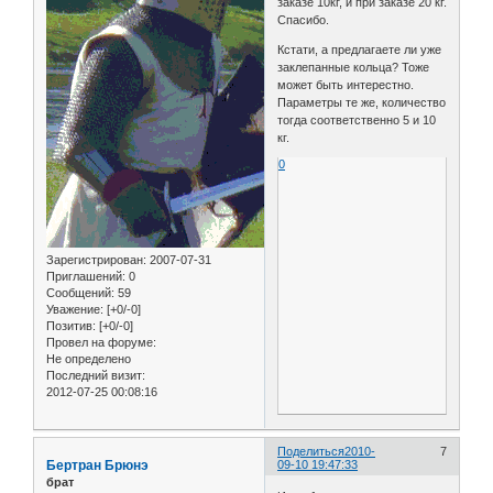
заказе 10кг, и при заказе 20 кг.
Спасибо.
Кстати, а предлагаете ли уже
заклепанные кольца? Тоже
может быть интерестно.
Параметры те же, количество
тогда соответственно 5 и 10
кг.
0
Зарегистрирован
: 2007-07-31
Приглашений:
0
Сообщений:
59
Уважение:
[+0/-0]
Позитив:
[+0/-0]
Провел на форуме:
Не определено
Последний визит:
2012-07-25 00:08:16
Поделиться
2010-
7
Бертран Брюнэ
09-10 19:47:33
брат