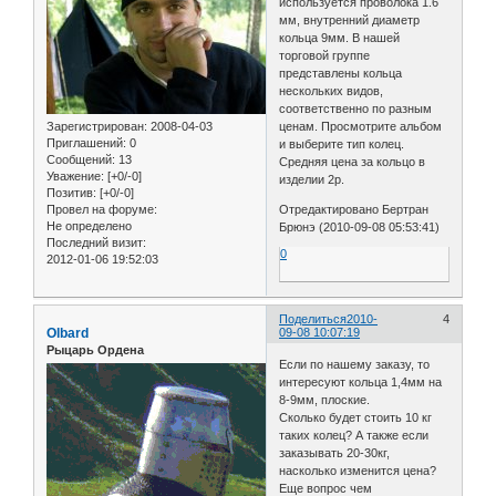
используется проволока 1.6
мм, внутренний диаметр
кольца 9мм. В нашей
торговой группе
представлены кольца
нескольких видов,
соответственно по разным
Зарегистрирован
: 2008-04-03
ценам. Просмотрите альбом
Приглашений:
0
и выберите тип колец.
Сообщений:
13
Средняя цена за кольцо в
Уважение:
[+0/-0]
изделии 2р.
Позитив:
[+0/-0]
Провел на форуме:
Отредактировано Бертран
Не определено
Брюнэ (2010-09-08 05:53:41)
Последний визит:
0
2012-01-06 19:52:03
Поделиться
2010-
4
Olbard
09-08 10:07:19
Рыцарь Ордена
Если по нашему заказу, то
интересуют кольца 1,4мм на
8-9мм, плоские.
Сколько будет стоить 10 кг
таких колец? А также если
заказывать 20-30кг,
насколько изменится цена?
Еще вопрос чем