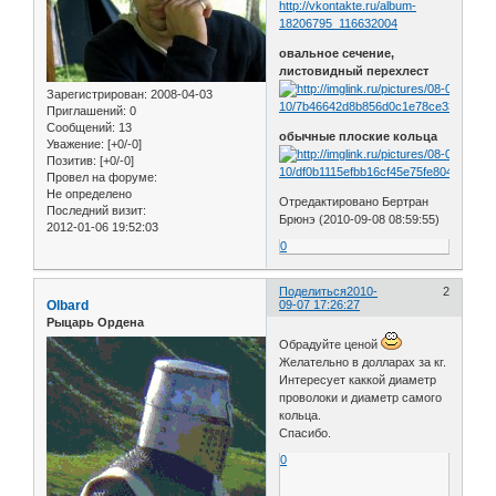
http://vkontakte.ru/album-
18206795_116632004
овальное сечение,
листовидный перехлест
Зарегистрирован
: 2008-04-03
Приглашений:
0
Сообщений:
13
обычные плоские кольца
Уважение:
[+0/-0]
Позитив:
[+0/-0]
Провел на форуме:
Не определено
Отредактировано Бертран
Последний визит:
Брюнэ (2010-09-08 08:59:55)
2012-01-06 19:52:03
0
Поделиться
2010-
2
Olbard
09-07 17:26:27
Рыцарь Ордена
Обрадуйте ценой
Желательно в долларах за кг.
Интересует каккой диаметр
проволоки и диаметр самого
кольца.
Спасибо.
0