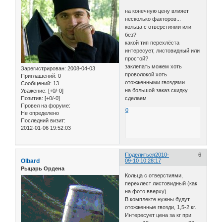
на конечную цену влияет
несколько факторов...
кольца с отверстиями или
без?
какой тип перехлёста
интересует, листовидный или
простой?
заклепать можем хоть
Зарегистрирован
: 2008-04-03
проволокой хоть
Приглашений:
0
отожженными гвоздями
Сообщений:
13
на большой заказ скидку
Уважение:
[+0/-0]
сделаем
Позитив:
[+0/-0]
Провел на форуме:
0
Не определено
Последний визит:
2012-01-06 19:52:03
Поделиться
2010-
6
Olbard
09-10 10:28:17
Рыцарь Ордена
Кольца с отверстиями,
перехлест листовидный (как
на фото вверху).
В комплекте нужны будут
отожженные гвозди, 1,5-2 кг.
Интересует цена за кг при