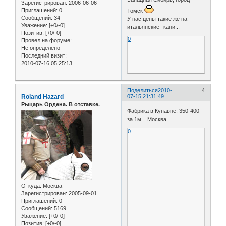
Зарегистрирован
: 2006-06-06
Приглашений:
0
Томск
Сообщений:
34
У нас цены такие же на
Уважение:
[+0/-0]
итальянские ткани...
Позитив:
[+0/-0]
0
Провел на форуме:
Не определено
Последний визит:
2010-07-16 05:25:13
Поделиться
2010-
4
Roland Hazard
07-15 21:31:49
Рыцарь Ордена. В отставке.
Фабрика в Купавне. 350-400
за 1м... Москва.
0
Откуда:
Москва
Зарегистрирован
: 2005-09-01
Приглашений:
0
Сообщений:
5169
Уважение:
[+0/-0]
Позитив:
[+0/-0]