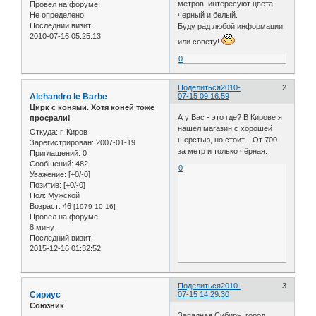
метров, интересуют цвета
Провел на форуме:
Не определено
черный и белый.
Последний визит:
Буду рад любой информации
2010-07-16 05:25:13
или совету!
0
Поделиться
2010-
2
Alehandro le Barbe
07-15 09:16:59
Цирк с конями. Хотя коней тоже
А у Вас - это где? В Кирове я
просрали!
нашёл магазин с хорошей
Откуда:
г. Киров
шерстью, но стоит... От 700
Зарегистрирован
: 2007-01-19
за метр и только чёрная.
Приглашений:
0
Сообщений:
482
0
Уважение:
[+0/-0]
Позитив:
[+0/-0]
Пол:
Мужской
Возраст:
46
[1979-10-16]
Провел на форуме:
8 минут
Последний визит:
2015-12-16 01:32:52
Поделиться
2010-
3
Сириус
07-15 14:29:30
Союзник
Западная Сибирь, город