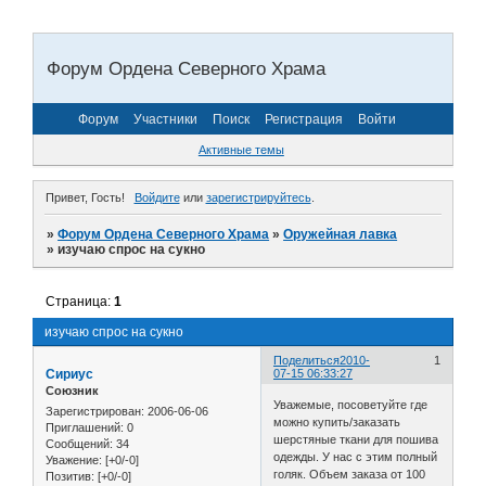
Форум Ордена Северного Храма
Форум
Участники
Поиск
Регистрация
Войти
Активные темы
Привет, Гость!
Войдите
или
зарегистрируйтесь
.
»
Форум Ордена Северного Храма
»
Оружейная лавка
»
изучаю спрос на сукно
Страница:
1
изучаю спрос на сукно
Поделиться
2010-
1
Сириус
07-15 06:33:27
Союзник
Уважемые, посоветуйте где
Зарегистрирован
: 2006-06-06
можно купить/заказать
Приглашений:
0
шерстяные ткани для пошива
Сообщений:
34
одежды. У нас с этим полный
Уважение:
[+0/-0]
голяк. Объем заказа от 100
Позитив:
[+0/-0]