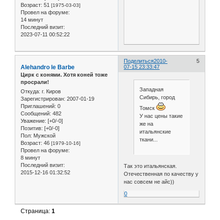
Возраст:
51
[1975-03-03]
Провел на форуме:
14 минут
Последний визит:
2023-07-11 00:52:22
Поделиться
2010-
5
Alehandro le Barbe
07-15 23:33:47
Цирк с конями. Хотя коней тоже
просрали!
Западная
Откуда:
г. Киров
Сибирь, город
Зарегистрирован
: 2007-01-19
Приглашений:
0
Томск
Сообщений:
482
У нас цены такие
Уважение:
[+0/-0]
же на
Позитив:
[+0/-0]
итальянские
Пол:
Мужской
ткани...
Возраст:
46
[1979-10-16]
Провел на форуме:
8 минут
Последний визит:
Так это итальянская.
2015-12-16 01:32:52
Отечественная по качеству у
нас совсем не айс))
0
Страница:
1