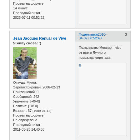
Провел на форуме:
14 минут
Последний визит:
2023-07-11 00:52:22
Поделиться
2010-
3
Jean Jacques Renuar de Viye
04-07 00:52:40
Я живу снова! :)
Поздравляю Мессир!! :vict
от всего Лучного
подразделения :aaa
0
Откуда:
Минск
Зарегистрирован
: 2006-02-13
Приглашений:
0
Сообщений:
242
Уважение:
[+0/-0]
Позитив:
[+0/-0]
Возраст:
37
[1989-04-12]
Провел на форуме:
Не определено
Последний визит:
2011-03-25 14:40:55