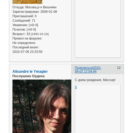
Откуда:
Москва,р-н Вешняки
Зарегистрирован
: 2009-01-08
Приглашений:
0
Сообщений:
71
Уважение:
[+0/-0]
Позитив:
[+0/-0]
Возраст:
33
[1992-10-10]
Провел на форуме:
Не определено
Последний визит:
2010-07-06 23:33:55
Поделиться
2010-
12
Alixandre le Ymagier
04-07 17:04:44
Послушник Ордена
С днем рождения, Мессир!
0