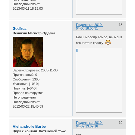
Последний визит:
2013-03-11 18:13:03
Поделиться
2010-
18
Godfrua
04-08 18:06:31
Великий Магистр Ордена
Блин, мессир Томас, вы меня
вгоняете в краску!
0
Зарегистрирован
: 2005-11-30
Приглашений:
0
Сообщений:
1305
Уважение:
[+0/-0]
Позитив:
[+0/-0]
Провел на форуме:
Не определено
Последний визит:
2012-03-22 15:40:59
Поделиться
2010-
19
Alehandro le Barbe
04-09 13:09:16
Цирк с конями. Хотя коней тоже