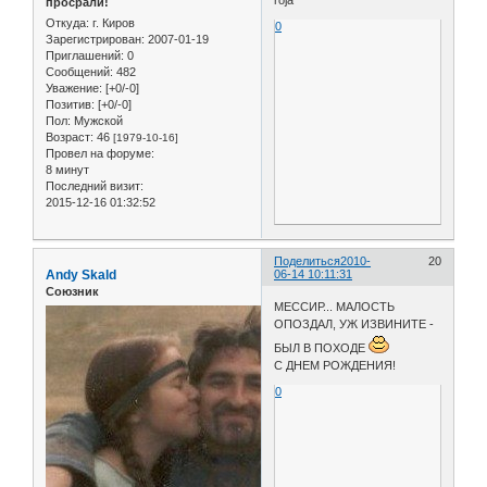
roja
просрали!
Откуда:
г. Киров
0
Зарегистрирован
: 2007-01-19
Приглашений:
0
Сообщений:
482
Уважение:
[+0/-0]
Позитив:
[+0/-0]
Пол:
Мужской
Возраст:
46
[1979-10-16]
Провел на форуме:
8 минут
Последний визит:
2015-12-16 01:32:52
Поделиться
2010-
20
Andy Skald
06-14 10:11:31
Союзник
МЕССИР... МАЛОСТЬ
ОПОЗДАЛ, УЖ ИЗВИНИТЕ -
БЫЛ В ПОХОДЕ
С ДНЕМ РОЖДЕНИЯ!
0