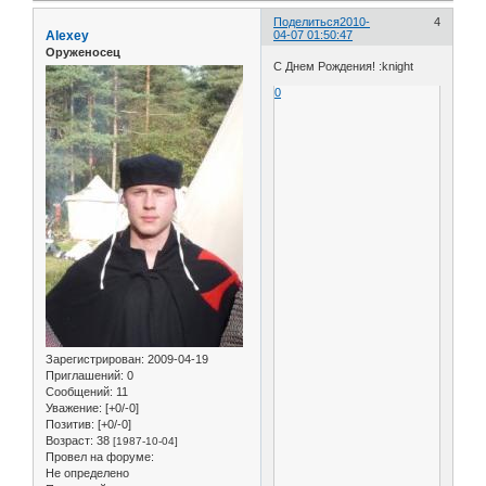
Поделиться
2010-
4
Alexey
04-07 01:50:47
Оруженосец
С Днем Рождения! :knight
0
Зарегистрирован
: 2009-04-19
Приглашений:
0
Сообщений:
11
Уважение:
[+0/-0]
Позитив:
[+0/-0]
Возраст:
38
[1987-10-04]
Провел на форуме:
Не определено