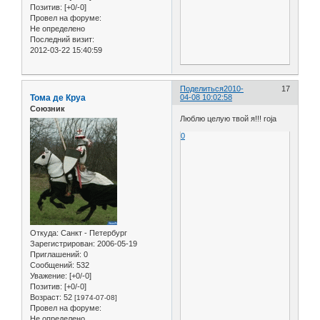
Позитив:
[+0/-0]
Провел на форуме:
Не определено
Последний визит:
2012-03-22 15:40:59
Поделиться
2010-
17
Тома де Круа
04-08 10:02:58
Союзник
Люблю целую твой я!!! roja
0
Откуда:
Санкт - Петербург
Зарегистрирован
: 2006-05-19
Приглашений:
0
Сообщений:
532
Уважение:
[+0/-0]
Позитив:
[+0/-0]
Возраст:
52
[1974-07-08]
Провел на форуме:
Не определено