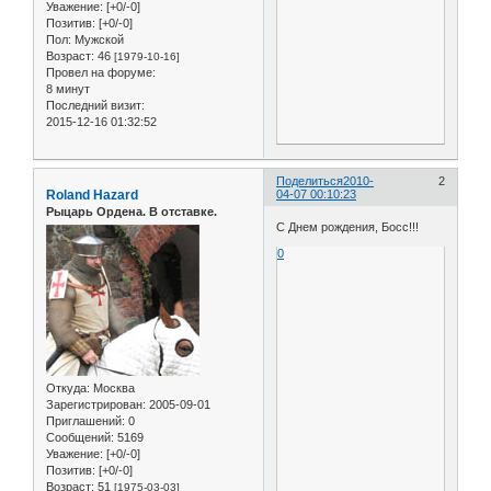
Уважение:
[+0/-0]
Позитив:
[+0/-0]
Пол:
Мужской
Возраст:
46
[1979-10-16]
Провел на форуме:
8 минут
Последний визит:
2015-12-16 01:32:52
Поделиться
2010-
2
Roland Hazard
04-07 00:10:23
Рыцарь Ордена. В отставке.
С Днем рождения, Босс!!!
0
Откуда:
Москва
Зарегистрирован
: 2005-09-01
Приглашений:
0
Сообщений:
5169
Уважение:
[+0/-0]
Позитив:
[+0/-0]
Возраст:
51
[1975-03-03]