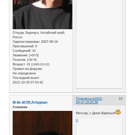
Откуда:
Барнаул, Алтайский край,
Росси
Зарегистрирован
: 2007-08-16
Приглашений:
0
Сообщений:
41
Уважение:
[+0/-0]
Позитив:
[+0/-0]
Возраст:
41
[1985-02-02]
Провел на форуме:
Не определено
Последний визит:
2012-10-29 07:53:42
Поделиться
2010-
13
M-lle d#39;Artagnan
04-07 19:20:38
Союзник
Мессир, с Днем Варенья!
0