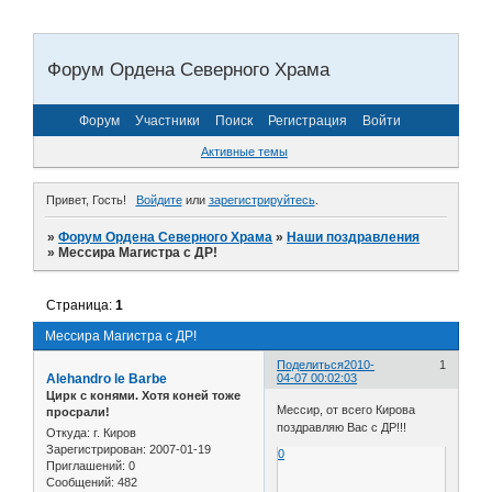
Форум Ордена Северного Храма
Форум
Участники
Поиск
Регистрация
Войти
Активные темы
Привет, Гость!
Войдите
или
зарегистрируйтесь
.
»
Форум Ордена Северного Храма
»
Наши поздравления
»
Мессира Магистра с ДР!
Страница:
1
Мессира Магистра с ДР!
Поделиться
2010-
1
Alehandro le Barbe
04-07 00:02:03
Цирк с конями. Хотя коней тоже
Мессир, от всего Кирова
просрали!
поздравляю Вас с ДР!!!
Откуда:
г. Киров
Зарегистрирован
: 2007-01-19
0
Приглашений:
0
Сообщений:
482