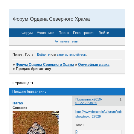
Форум Ордена Северного Храма
Форум
Участники
Поиск
Регистрация
Войти
Активные темы
Привет, Гость!
Войдите
или
зарегистрируйтесь
.
»
Форум Ордена Северного Храма
»
Оружейная лавка
»
Продаю бригантину
Страница:
1
Продаю бригантину
Поделиться
2010-
1
Haras
01-22 22:38:59
Союзник
http://www.tforum.info/forum/index.php?
showtopic=27829
:pooh
0