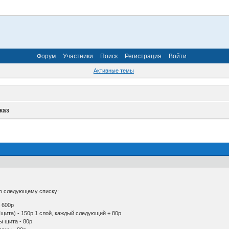
Форум
Участники
Поиск
Регистрация
Войти
Активные темы
каз
о следующему списку:
 600р
(щита) - 150р 1 слой, каждый следующий + 80р
ы щита - 80р