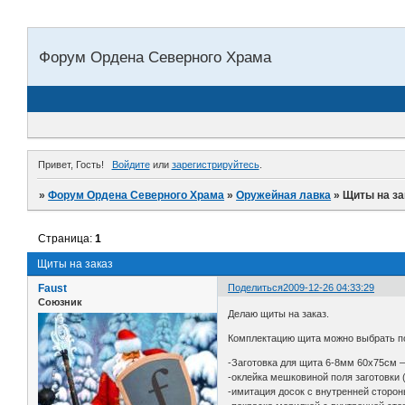
Форум Ордена Северного Храма
Привет, Гость!
Войдите
или
зарегистрируйтесь
.
»
Форум Ордена Северного Храма
»
Оружейная лавка
»
Щиты на за
Страница:
1
Щиты на заказ
Faust
Поделиться
2009-12-26 04:33:29
Союзник
Делаю щиты на заказ.
Комплектацию щита можно выбрать п
-Заготовка для щита 6-8мм 60х75см –
-оклейка мешковиной поля заготовки 
-имитация досок с внутренней сторон