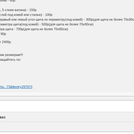
роны - 80р
, 5 слоев ватина) - 150р
лой под кожей или сталью) - 100р
правый или левый угол щита по периметру(под кожей) - 300р(для щита не более 70х80
риметра щита(под кожей) - 500р(для щита не более 70х80см)
тра щита - 700р(для щита не более 70х80см)
 90р
 2400р.
им размерам!!!
ращайтесь по:
?sho...73&#entry297973
каз