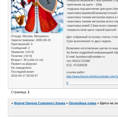
-покраска морилкой с внутренней сто
-крепление на щите - 150р
-подушка под крепление для руки (лён
-окантовка веревкой(промежуточный с
-окантовка тонким металлом верха и 
-окантовка тонким металлом всего пе
-окантовка кожей 3.5мм всего периме
-покраска поля щита черной краской -
Откуда:
Москва, Мичуринск
Щит собранный по всему списку стоит
Зарегистрирован
: 2009-08-20
Срок выполнения от двух недель.
Приглашений:
0
Сообщений:
2
Возможно изготовление щитов по ваш
Уважение:
[+0/-0]
За более подробной информацией об
Позитив:
[+0/-0]
E-mail: faustlance@rambler.ru
Возраст:
38
[1988-02-18]
тел: 89151721588
Провел на форуме:
ICQ: 471165539
Не определено
Последний визит:
ссылка работ:
2010-04-17 00:50:47
http://www.tforum.info/forum/index.php
0
Страница:
1
»
Форум Ордена Северного Храма
»
Оружейная лавка
»
Щиты на за