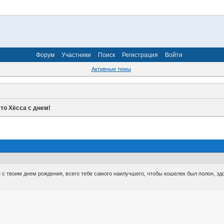
Форум
Участники
Поиск
Регистрация
Войти
Активные темы
то Хёсса с днем!
 с твоим днем рождения, всего тебе самого наилучшего, чтобы кошелек был полон, зд