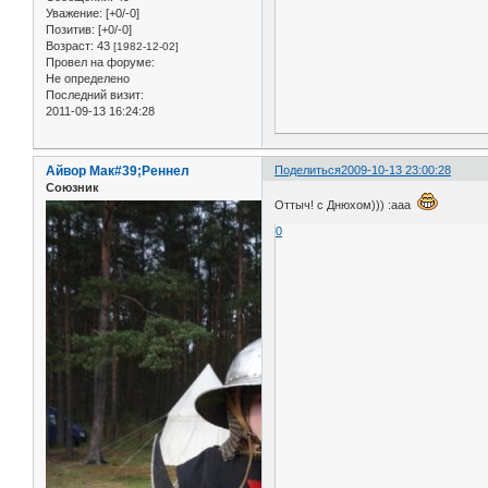
Уважение:
[+0/-0]
Позитив:
[+0/-0]
Возраст:
43
[1982-12-02]
Провел на форуме:
Не определено
Последний визит:
2011-09-13 16:24:28
Айвор Мак#39;Реннел
Поделиться
2009-10-13 23:00:28
Союзник
Оттыч! с Днюхом))) :aaa
0