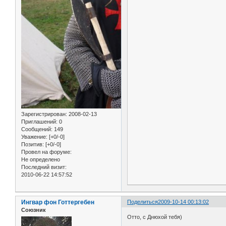
Зарегистрирован
: 2008-02-13
Приглашений:
0
Сообщений:
149
Уважение:
[+0/-0]
Позитив:
[+0/-0]
Провел на форуме:
Не определено
Последний визит:
2010-06-22 14:57:52
Ингвар фон Готтергебен
Поделиться
2009-10-14 00:13:02
Союзник
Отто, с Днюхой тебя)