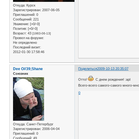
Откуда:
Курск
Зарегистрирован
: 2007-06-05
Приглашений:
0
Сообщений:
221
Уважение:
[+0/-0]
Позитив:
[+0/-0]
Возраст:
43
[1983-06-13]
Провел на форуме:
Не определено
Последний визит:
2012-01-30 17:58:46
Dee O#39;Shane
Поделиться
2009-10-13 20:35:07
Союзник
Отто!
С днем рождения! :apl
Всего-всего самого-самого много-мн
0
Откуда:
Санкт-Петербург
Зарегистрирован
: 2006-04-04
Приглашений:
0
Сообщений:
49