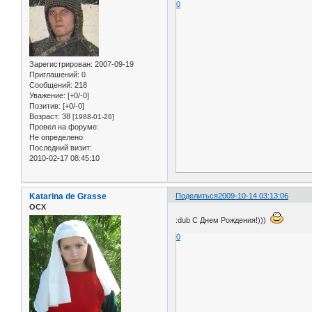
0
Зарегистрирован
: 2007-09-19
Приглашений:
0
Сообщений:
218
Уважение:
[+0/-0]
Позитив:
[+0/-0]
Возраст:
38
[1988-01-26]
Провел на форуме:
Не определено
Последний визит:
2010-02-17 08:45:10
Katarina de Grasse
Поделиться
2009-10-14 03:13:06
ОСХ
:dub С Днем Рождения!)))
0