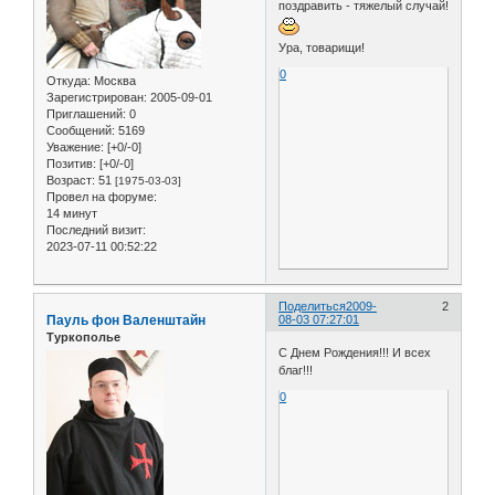
поздравить - тяжелый случай!
Ура, товарищи!
0
Откуда:
Москва
Зарегистрирован
: 2005-09-01
Приглашений:
0
Сообщений:
5169
Уважение:
[+0/-0]
Позитив:
[+0/-0]
Возраст:
51
[1975-03-03]
Провел на форуме:
14 минут
Последний визит:
2023-07-11 00:52:22
Поделиться
2009-
2
Пауль фон Валенштайн
08-03 07:27:01
Туркополье
С Днем Рождения!!! И всех
благ!!!
0