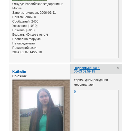
Откуда:
Российская Федерация, г.
Москв
Зарегистрирован
: 2006-01-11
Приглашений:
0
Сообщений:
2466
Уважение:
[+0/-0]
Позитив:
[+0/-0]
Возраст:
40
[1986-08-07]
Провел на форуме:
Не определено
Последний визит:
2014-01-07 14:27:10
Поделиться
2009-
4
Kathelin
08-03 09:59:15
Союзник
Урря!С днем рождения
мессира! :apl
0