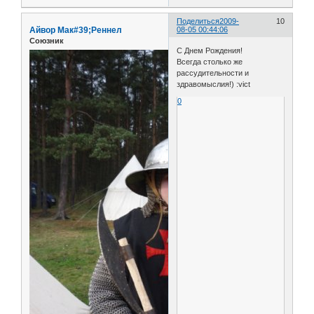
Поделиться
2009-
10
Айвор Мак#39;Реннел
08-05 00:44:06
Союзник
С Днем Рождения!
Всегда столько же
рассудительности и
здравомыслия!) :vict
0