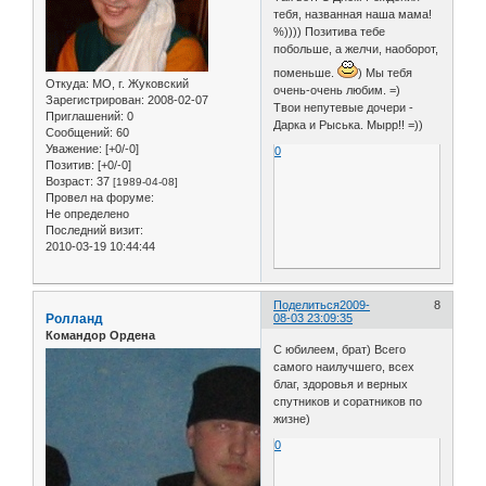
тебя, названная наша мама!
%)))) Позитива тебе
побольше, а желчи, наоборот,
поменьше.
) Мы тебя
Откуда:
МО, г. Жуковский
очень-очень любим. =)
Зарегистрирован
: 2008-02-07
Твои непутевые дочери -
Приглашений:
0
Дарка и Рыська. Мырр!! =))
Сообщений:
60
Уважение:
[+0/-0]
0
Позитив:
[+0/-0]
Возраст:
37
[1989-04-08]
Провел на форуме:
Не определено
Последний визит:
2010-03-19 10:44:44
Поделиться
2009-
8
Ролланд
08-03 23:09:35
Командор Ордена
С юбилеем, брат) Всего
самого наилучшего, всех
благ, здоровья и верных
спутников и соратников по
жизне)
0