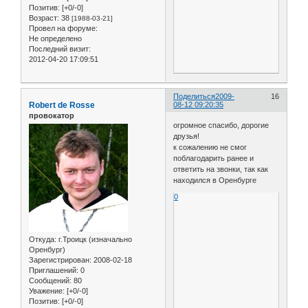
Позитив:
[+0/-0]
Возраст:
38
[1988-03-21]
Провел на форуме:
Не определено
Последний визит:
2012-04-20 17:09:51
Поделиться
2009-
16
Robert de Rosse
08-12 09:20:35
провокатор
огромное спасибо, дорогие
друзья!
к сожалению не смог
поблагодарить ранее и
ответить на звонки, так как
находился в Оренбурге
0
Откуда:
г.Троицк (изначально
Оренбург)
Зарегистрирован
: 2008-02-18
Приглашений:
0
Сообщений:
80
Уважение:
[+0/-0]
Позитив:
[+0/-0]