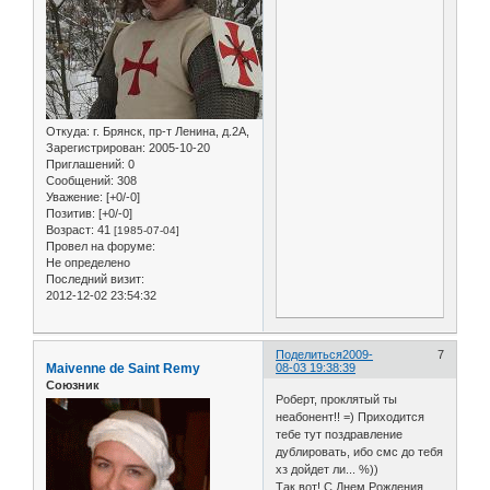
Откуда:
г. Брянск, пр-т Ленина, д.2А,
Зарегистрирован
: 2005-10-20
Приглашений:
0
Сообщений:
308
Уважение:
[+0/-0]
Позитив:
[+0/-0]
Возраст:
41
[1985-07-04]
Провел на форуме:
Не определено
Последний визит:
2012-12-02 23:54:32
Поделиться
2009-
7
Maivenne de Saint Remy
08-03 19:38:39
Союзник
Роберт, проклятый ты
неабонент!! =) Приходится
тебе тут поздравление
дублировать, ибо смс до тебя
хз дойдет ли... %))
Так вот! С Днем Рождения