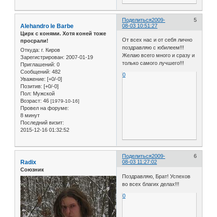
Поделиться
2009-
5
Alehandro le Barbe
08-03 10:51:27
Цирк с конями. Хотя коней тоже
От всех нас и от себя лично
просрали!
поздравляю с юбилеем!!!
Откуда:
г. Киров
Желаю всего много и сразу и
Зарегистрирован
: 2007-01-19
только самого лучшего!!!
Приглашений:
0
Сообщений:
482
0
Уважение:
[+0/-0]
Позитив:
[+0/-0]
Пол:
Мужской
Возраст:
46
[1979-10-16]
Провел на форуме:
8 минут
Последний визит:
2015-12-16 01:32:52
Поделиться
2009-
6
Radix
08-03 11:27:02
Союзник
Поздравляю, Брат! Успехов
во всех благих делах!!!
0