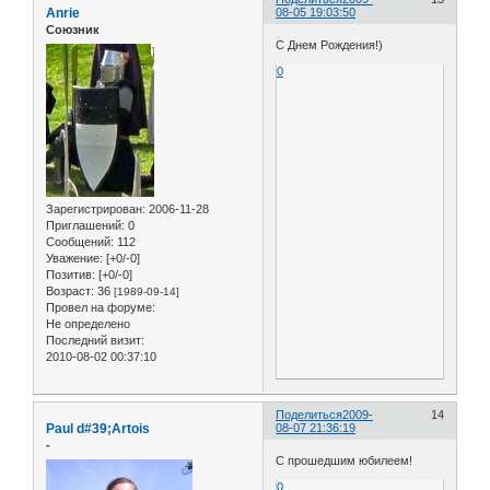
Anrie
08-05 19:03:50
Союзник
С Днем Рождения!)
0
Зарегистрирован
: 2006-11-28
Приглашений:
0
Сообщений:
112
Уважение:
[+0/-0]
Позитив:
[+0/-0]
Возраст:
36
[1989-09-14]
Провел на форуме:
Не определено
Последний визит:
2010-08-02 00:37:10
Поделиться
2009-
14
Paul d#39;Artois
08-07 21:36:19
-
С прошедшим юбилеем!
0