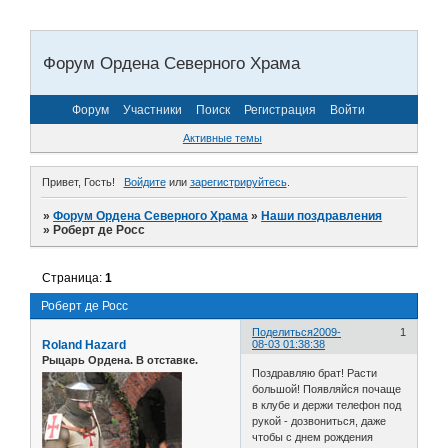
Форум Ордена Северного Храма
Форум
Участники
Поиск
Регистрация
Войти
Активные темы
Привет, Гость!
Войдите
или
зарегистрируйтесь
.
»
Форум Ордена Северного Храма
»
Наши поздравления
»
Роберт де Росс
Страница:
1
Роберт де Росс
Поделиться
2009-
1
Roland Hazard
08-03 01:38:38
Рыцарь Ордена. В отставке.
Поздравляю брат! Расти
большой! Появляйся почаще
в клубе и держи телефон под
рукой - дозвониться, даже
чтобы с днем рождения