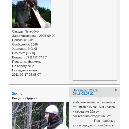
Откуда:
Петербург
Зарегистрирован
: 2005-09-09
Приглашений:
0
Сообщений:
1566
Уважение:
[+0/-0]
Позитив:
[+0/-0]
Возраст:
39
[1987-07-10]
Провел на форуме:
Не определено
Последний визит:
2011-09-17 15:05:07
Поделиться
2009-
6
Жиль
09-16 08:07:22
Рыцарь Ордена
Умбон-атавизм, оставшийся
от щитов с кулачным хватом.
К середине 13в он
постепенно сходит на нет.
Про подобные
узоры, вроде, что-то было в