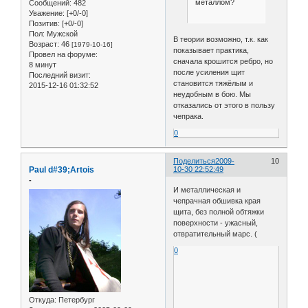
металлом?
Сообщений:
482
Уважение:
[+0/-0]
Позитив:
[+0/-0]
Пол:
Мужской
В теории возможно, т.к. как
Возраст:
46
[1979-10-16]
показывает практика,
Провел на форуме:
сначала крошится ребро, но
8 минут
после усиления щит
Последний визит:
становится тяжёлым и
2015-12-16 01:32:52
неудобным в бою. Мы
отказались от этого в пользу
чепрака.
0
Поделиться
2009-
10
Paul d#39;Artois
10-30 22:52:49
-
И металлическая и
чепрачная обшивка края
щита, без полной обтяжки
поверхности - ужасный,
отвратительный марс. (
0
Откуда:
Петербург