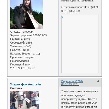
миниатюрах встречается.
Отредактировано Поль (2009-
09-15 13:51:44)
0
Откуда:
Петербург
Зарегистрирован
: 2005-09-09
Приглашений:
0
Сообщений:
1566
Уважение:
[+0/-0]
Позитив:
[+0/-0]
Возраст:
39
[1987-07-10]
Провел на форуме:
Не определено
Последний визит:
2011-09-17 15:05:07
Поделиться
2009-
4
Ульрих фон Анштейн
09-15 15:13:11
Союзник
Я так понял, что ты говоришь
про линию идущую
попериметру щита? Это-то я
помню, меня более сам узор
интересует и хват. Имеет ли