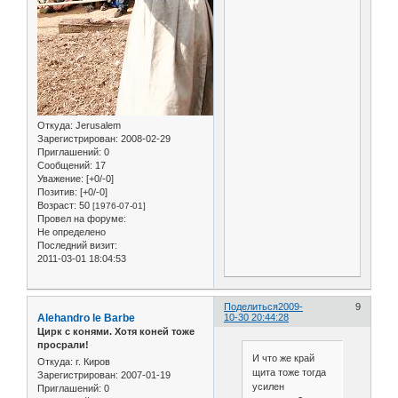
Откуда:
Jerusalem
Зарегистрирован
: 2008-02-29
Приглашений:
0
Сообщений:
17
Уважение:
[+0/-0]
Позитив:
[+0/-0]
Возраст:
50
[1976-07-01]
Провел на форуме:
Не определено
Последний визит:
2011-03-01 18:04:53
Поделиться
2009-
9
Alehandro le Barbe
10-30 20:44:28
Цирк с конями. Хотя коней тоже
просрали!
И что же край
Откуда:
г. Киров
щита тоже тогда
Зарегистрирован
: 2007-01-19
усилен
Приглашений:
0