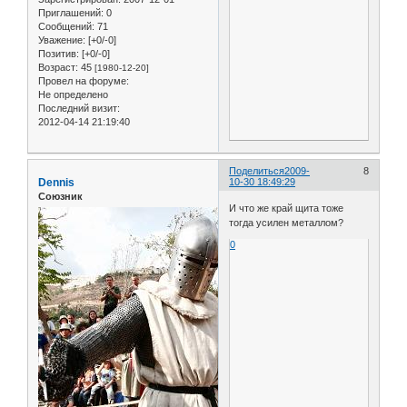
Приглашений:
0
Сообщений:
71
Уважение:
[+0/-0]
Позитив:
[+0/-0]
Возраст:
45
[1980-12-20]
Провел на форуме:
Не определено
Последний визит:
2012-04-14 21:19:40
Поделиться
2009-
8
Dennis
10-30 18:49:29
Союзник
И что же край щита тоже
тогда усилен металлом?
0