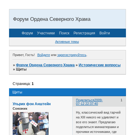
Форум Ордена Северного Храма
Форум
Участники
Поиск
Регистрация
Войти
Активные темы
Привет, Гость!
Войдите
или
зарегистрируйтесь
.
»
Форум Ордена Северного Храма
»
Исторические вопросы
»
Щиты
Страница:
1
Щиты
Поделиться
2009-
1
Ульрих фон Анштейн
07-12 22:37:40
Союзник
Ну, классический вид тарчей
на XIII никого не удивляет и
все его знают. Предлагаю
поделиться миниатюрами и
прочими источниками, где