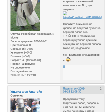
встречаются какие-либо
нетипичности. Вот, для
затравки:
Обратите внимание на
крепление под хват рукой: на
верхнем слева оно
Откуда:
Российская Федерация, г.
ТРОЙНОЕ и фактически
Москв
перпендикулярно длинной
Зарегистрирован
: 2006-01-11
оси щита; на верхнем справа
Приглашений:
0
такое же, но двойное.
Сообщений:
2466
Уважение:
[+0/-0]
п.с.: Балтазар, спешиал фор
Позитив:
[+0/-0]
Возраст:
40
[1986-08-07]
ю.
Провел на форуме:
0
Не определено
Последний визит:
2014-01-07 14:27:10
Поделиться
2009-
2
Ульрих фон Анштейн
09-15 12:08:30
Союзник
Продолжим тему.
Шартрский собор, подобный
щит ест ьв БМ, интересен
умбон по центру щита и