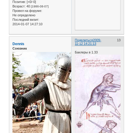
Позитив:
[+0/-0]
Возраст:
40
[1986-08-07]
Провел на форуме:
Не определено
Последний визит:
2014-01-07 14:27:10
Поделиться
2009-
13
Dennis
11-12 14:21:13
Союзник
Баклеры в 1.33