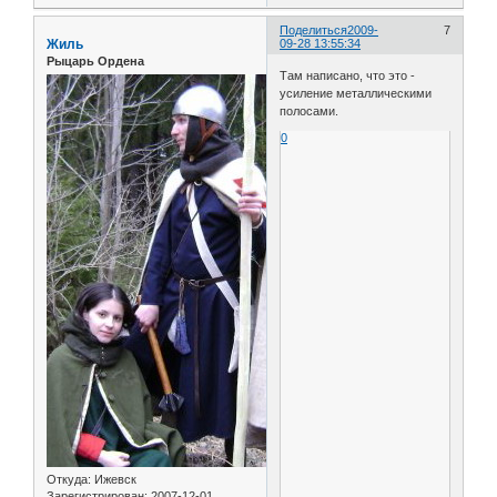
Поделиться
2009-
7
Жиль
09-28 13:55:34
Рыцарь Ордена
Там написано, что это -
усиление металлическими
полосами.
0
Откуда:
Ижевск
Зарегистрирован
: 2007-12-01