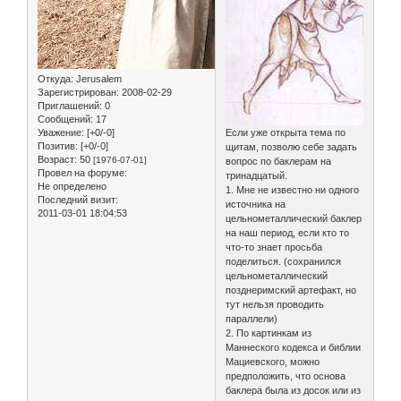
Откуда:
Jerusalem
Зарегистрирован
: 2008-02-29
Приглашений:
0
Сообщений:
17
Уважение:
[+0/-0]
Если уже открыта тема по
Позитив:
[+0/-0]
щитам, позволю себе задать
Возраст:
50
[1976-07-01]
вопрос по баклерам на
Провел на форуме:
тринадцатый.
Не определено
1. Мне не известно ни одного
Последний визит:
источника на
2011-03-01 18:04:53
цельнометаллический баклер
на наш период, если кто то
что-то знает просьба
поделиться. (сохранился
цельнометаллический
позднеримский артефакт, но
тут нельзя проводить
параллели)
2. По картинкам из
Маннеского кодекса и библии
Мациевского, можно
предположить, что основа
баклера была из досок или из