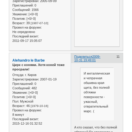
Зарегистрирован
: 2005-09-09
Приглашений:
0
Сообщений:
1566
Уважение:
[+0/-0]
Позитив:
[+0/-0]
Возраст:
39
[1987-07-10]
Провел на форуме:
Не определено
Последний визит:
2011-09-17 15:05:07
Поделиться
2009-
11
Alehandro le Barbe
10-31 19:49:01
Цирк с конями. Хотя коней тоже
просрали!
И металлическая
Откуда:
г. Киров
и чепрачная
Зарегистрирован
: 2007-01-19
обшивка края
Приглашений:
0
щита, без полной
Сообщений:
482
обтяжки
Уважение:
[+0/-0]
Позитив:
[+0/-0]
поверхности -
Пол:
Мужской
ужасный,
Возраст:
46
[1979-10-16]
отвратительный
Провел на форуме:
марс. (
8 минут
Последний визит:
2015-12-16 01:32:52
А кто сказал, что без полной
обтяжки? По стоимости и