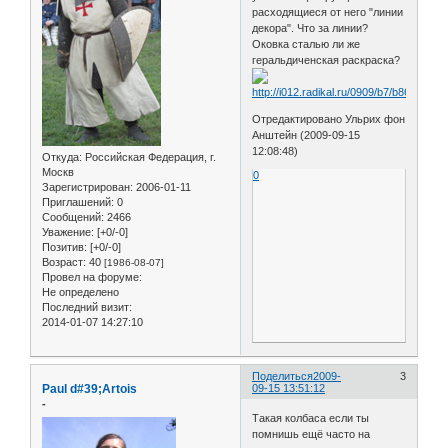
расходящиеся от него "линии
декора". Что за линии?
Оковка сталью ли же
геральдиченская раскраска?
Отредактировано Ульрих фон
Анштейн (2009-09-15
12:08:48)
Откуда:
Российская Федерация, г.
Москв
0
Зарегистрирован
: 2006-01-11
Приглашений:
0
Сообщений:
2466
Уважение:
[+0/-0]
Позитив:
[+0/-0]
Возраст:
40
[1986-08-07]
Провел на форуме:
Не определено
Последний визит:
2014-01-07 14:27:10
Поделиться
2009-
3
Paul d#39;Artois
09-15 13:51:12
-
Такая колбаса если ты
помнишь ещё часто на