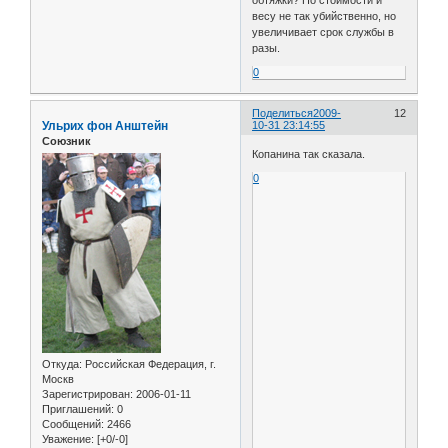
весу не так убийственно, но
увеличивает срок службы в
разы.
0
Поделиться
2009-
12
Ульрих фон Анштейн
10-31 23:14:55
Союзник
Копанина так сказала.
0
Откуда:
Российская Федерация, г.
Москв
Зарегистрирован
: 2006-01-11
Приглашений:
0
Сообщений:
2466
Уважение:
[+0/-0]