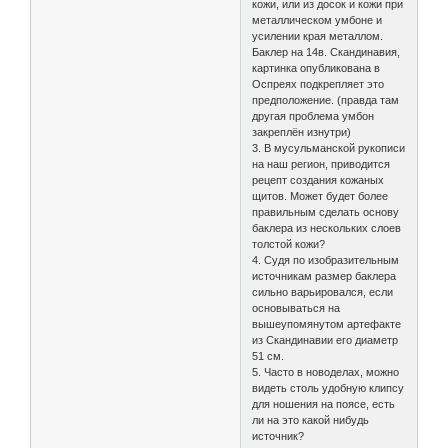
кожи, или из досок и кожи при
металлическом умбоне и
усилении края металлом.
Баклер на 14в. Скандинавия,
картинка опубликована в
Оспреях подкрепляет это
предположение. (правда там
другая проблема умбон
закреплён изнутри)
3. В мусульманской рукописи
на наш регион, приводится
рецепт создания кожаных
щитов. Может будет более
правильным сделать основу
баклера из нескольких слоев
толстой кожи?
4. Судя по изобразительным
источникам размер баклера
сильно варьировался, если
основываться на
вышеупомянутом артефакте
из Скандинавии его диаметр
51 см.
5. Часто в новоделах, можно
видеть столь удобную клипсу
для ношения на поясе, есть
ли на это какой нибудь
источник?