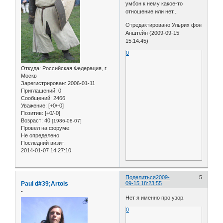
умбон к нему какое-то
отношение или нет...
Отредактировано Ульрих фон
Анштейн (2009-09-15
15:14:45)
0
Откуда:
Российская Федерация, г.
Москв
Зарегистрирован
: 2006-01-11
Приглашений:
0
Сообщений:
2466
Уважение:
[+0/-0]
Позитив:
[+0/-0]
Возраст:
40
[1986-08-07]
Провел на форуме:
Не определено
Последний визит:
2014-01-07 14:27:10
Поделиться
2009-
5
Paul d#39;Artois
09-15 18:23:55
-
Нет я именно про узор.
0