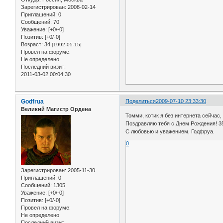
Зарегистрирован
: 2008-02-14
Приглашений:
0
Сообщений:
70
Уважение:
[+0/-0]
Позитив:
[+0/-0]
Возраст:
34
[1992-05-15]
Провел на форуме:
Не определено
Последний визит:
2011-03-02 00:04:30
Godfrua
Поделиться
2009-07-10 23:33:30
Великий Магистр Ордена
Томми, котик я без интернета сейчас,
Поздравляю тебя с Днем Рождения! 35 
С любовью и уважением, Годфруа.
0
Зарегистрирован
: 2005-11-30
Приглашений:
0
Сообщений:
1305
Уважение:
[+0/-0]
Позитив:
[+0/-0]
Провел на форуме:
Не определено
Последний визит: