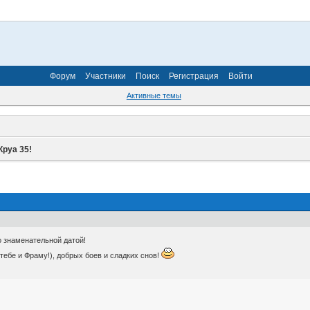
Форум
Участники
Поиск
Регистрация
Войти
Активные темы
Круа 35!
 знаменательной датой!
 тебе и Фраму!), добрых боев и сладких снов!