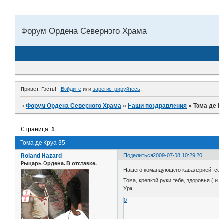
Форум Ордена Северного Храма
Привет, Гость!
Войдите
или
зарегистрируйтесь
.
»
Форум Ордена Северного Храма
»
Наши поздравления
»
Тома де 
Страница:
1
Тома де Круа 35!
Roland Hazard
Поделиться
2009-07-08 10:29:20
Рыцарь Ордена. В отставке.
Нашего командующего кавалерией, со
Тома, крепкой руки тебе, здоровья ( и
Ура!
0