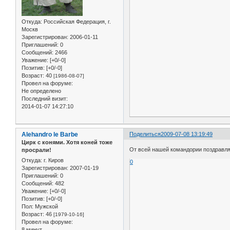
Откуда:
Российская Федерация, г.
Москв
Зарегистрирован
: 2006-01-11
Приглашений:
0
Сообщений:
2466
Уважение:
[+0/-0]
Позитив:
[+0/-0]
Возраст:
40
[1986-08-07]
Провел на форуме:
Не определено
Последний визит:
2014-01-07 14:27:10
Alehandro le Barbe
Поделиться
2009-07-08 13:19:49
Цирк с конями. Хотя коней тоже
От всей нашей командории поздравляе
просрали!
Откуда:
г. Киров
0
Зарегистрирован
: 2007-01-19
Приглашений:
0
Сообщений:
482
Уважение:
[+0/-0]
Позитив:
[+0/-0]
Пол:
Мужской
Возраст:
46
[1979-10-16]
Провел на форуме:
8 минут