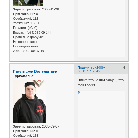
Зарегистрирован
: 2006-11-28
Приглашений:
0
Сообщений:
112
Уважение:
[+0/-0]
Позитив:
[+0/-0]
Возраст:
36
[1989-09-14]
Провел на форуме:
Не определено
Последний визит:
2010-08-02 00:37:10
Поделиться
2009-
4
Пауль фон Валенштайн
06-15 17:59:45
Туркополье
Никит, это не шотландец, это
фон Гросс!
0
Зарегистрирован
: 2005-09-07
Приглашений:
0
Сообщений:
168