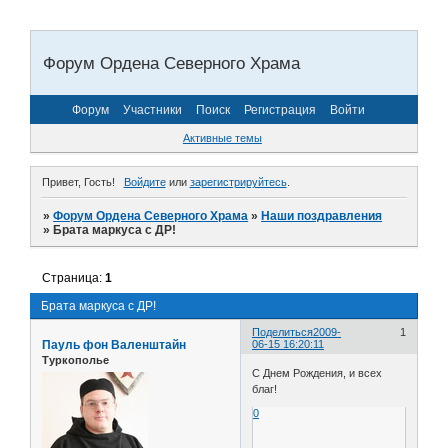
Форум Ордена Северного Храма
Форум
Участники
Поиск
Регистрация
Войти
Активные темы
Привет, Гость!
Войдите
или
зарегистрируйтесь
.
»
Форум Ордена Северного Храма
»
Наши поздравления
»
Брата маркуса с ДР!
Страница:
1
Брата маркуса с ДР!
Поделиться
2009-
1
Пауль фон Валенштайн
06-15 16:20:11
Туркополье
С Днем Рождения, и всех
благ!
0