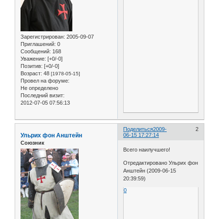
Зарегистрирован
: 2005-09-07
Приглашений:
0
Сообщений:
168
Уважение:
[+0/-0]
Позитив:
[+0/-0]
Возраст:
48
[1978-05-15]
Провел на форуме:
Не определено
Последний визит:
2012-07-05 07:56:13
Поделиться
2009-
2
Ульрих фон Анштейн
06-15 17:27:14
Союзник
Всего наилучшего!
Отредактировано Ульрих фон
Анштейн (2009-06-15
20:39:59)
0