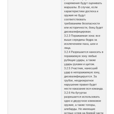
снаряжения будут оценивать
маршалы. В случае, если
характеристики доспеха и
оружия не будут
соответствовать
требованиям безопасности
или историчности, боец будет
дисквалифицирован.
3.2.3 Поражаемая зона: все
выше середины бедра за
исключением паха, шеи и
лица.
3.2.4 Разрешается наносить в
поражаемую зону любые
рубящие удары, а также
удары руками и щитом.
3.2.5 Участник, нанесший
удар в непоражаемую зону,
дисквалифицируется. За
грубое, неоднократное
нарушение правил будет
нести наказание вся команда.
3.2.6 На бугуртах
разрешается использовать
одно и двуручное клинковое
оружие, а также топоры,
алебарды. Не имеющие
острых углов на боевой части