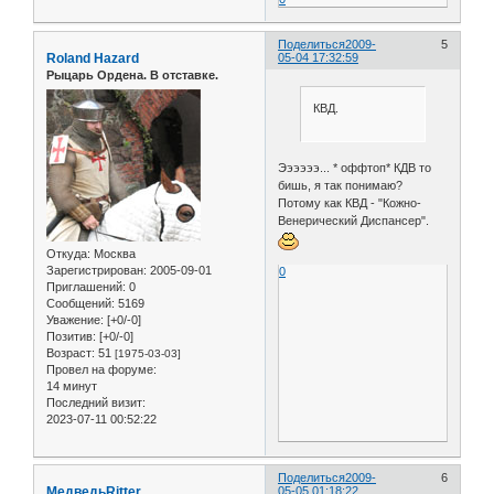
Поделиться
2009-
5
Roland Hazard
05-04 17:32:59
Рыцарь Ордена. В отставке.
КВД.
Ээээээ... * оффтоп* КДВ то
бишь, я так понимаю?
Потому как КВД - "Кожно-
Венерический Диспансер".
Откуда:
Москва
Зарегистрирован
: 2005-09-01
0
Приглашений:
0
Сообщений:
5169
Уважение:
[+0/-0]
Позитив:
[+0/-0]
Возраст:
51
[1975-03-03]
Провел на форуме:
14 минут
Последний визит:
2023-07-11 00:52:22
Поделиться
2009-
6
МедведьRitter
05-05 01:18:22