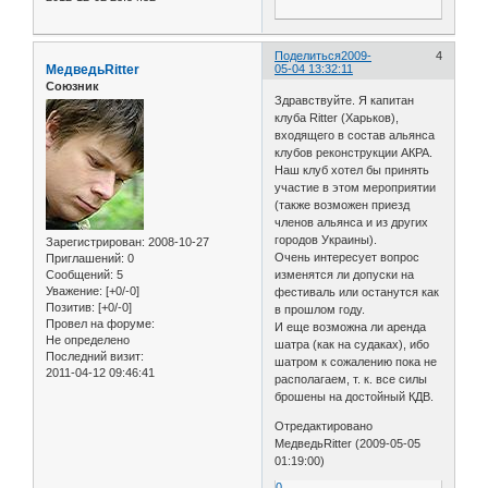
Поделиться
2009-
4
МедведьRitter
05-04 13:32:11
Союзник
Здравствуйте. Я капитан
клуба Ritter (Харьков),
входящего в состав альянса
клубов реконструкции АКРА.
Наш клуб хотел бы принять
участие в этом мероприятии
(также возможен приезд
членов альянса и из других
городов Украины).
Зарегистрирован
: 2008-10-27
Очень интересует вопрос
Приглашений:
0
Сообщений:
5
изменятся ли допуски на
Уважение:
[+0/-0]
фестиваль или останутся как
Позитив:
[+0/-0]
в прошлом году.
Провел на форуме:
И еще возможна ли аренда
Не определено
шатра (как на судаках), ибо
Последний визит:
шатром к сожалению пока не
2011-04-12 09:46:41
располагаем, т. к. все силы
брошены на достойный КДВ.
Отредактировано
МедведьRitter (2009-05-05
01:19:00)
0