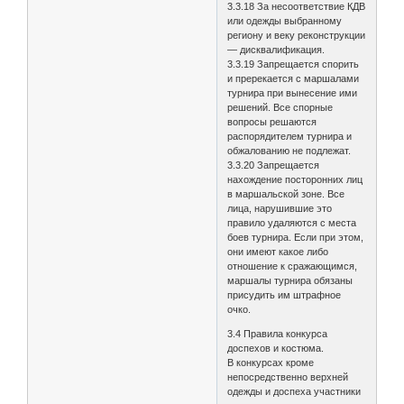
3.3.18 За несоответствие КДВ
или одежды выбранному
региону и веку реконструкции
— дисквалификация.
3.3.19 Запрещается спорить
и пререкается с маршалами
турнира при вынесение ими
решений. Все спорные
вопросы решаются
распорядителем турнира и
обжалованию не подлежат.
3.3.20 Запрещается
нахождение посторонних лиц
в маршальской зоне. Все
лица, нарушившие это
правило удаляются с места
боев турнира. Если при этом,
они имеют какое либо
отношение к сражающимся,
маршалы турнира обязаны
присудить им штрафное
очко.
3.4 Правила конкурса
доспехов и костюма.
В конкурсах кроме
непосредственно верхней
одежды и доспеха участники