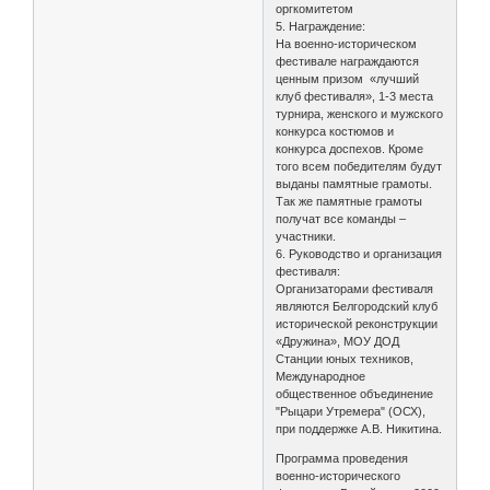
оргкомитетом
5. Награждение:
На военно-историческом
фестивале награждаются
ценным призом «лучший
клуб фестиваля», 1-3 места
турнира, женского и мужского
конкурса костюмов и
конкурса доспехов. Кроме
того всем победителям будут
выданы памятные грамоты.
Так же памятные грамоты
получат все команды –
участники.
6. Руководство и организация
фестиваля:
Организаторами фестиваля
являются Белгородский клуб
исторической реконструкции
«Дружина», МОУ ДОД
Станции юных техников,
Международное
общественное объединение
"Рыцари Утремера" (ОСХ),
при поддержке А.В. Никитина.
Программа проведения
военно-исторического