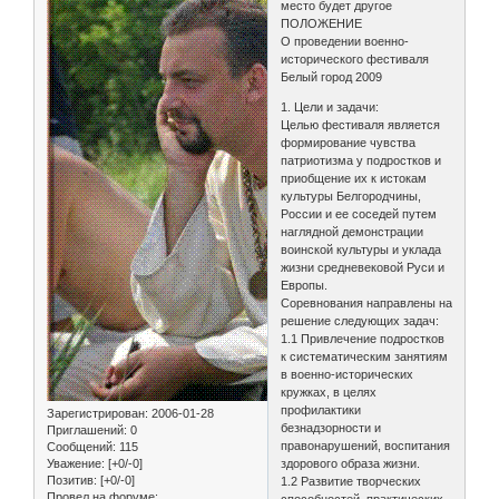
место будет другое
ПОЛОЖЕНИЕ
О проведении военно-
исторического фестиваля
Белый город 2009
1. Цели и задачи:
Целью фестиваля является
формирование чувства
патриотизма у подростков и
приобщение их к истокам
культуры Белгородчины,
России и ее соседей путем
наглядной демонстрации
воинской культуры и уклада
жизни средневековой Руси и
Европы.
Соревнования направлены на
решение следующих задач:
1.1 Привлечение подростков
к систематическим занятиям
в военно-исторических
кружках, в целях
профилактики
Зарегистрирован
: 2006-01-28
безнадзорности и
Приглашений:
0
правонарушений, воспитания
Сообщений:
115
Уважение:
[+0/-0]
здорового образа жизни.
Позитив:
[+0/-0]
1.2 Развитие творческих
Провел на форуме: