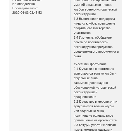
способностей, практических
Не определено
умений и навыков членов
Последний визит:
клубов военно-исторической
2010-04-03 03:43:53
реконструкции.
1.3 Выявление и поддержка
лучших клубов, повышение
спортивного мастерства
участников.
1.4 Изучение, обобщение
опыта по практической
реконструкции предметов
средневекового вооружения и
быта.
Участники фестиваля
2.1 К участию в фестивале
допускаются только клубы и
отдельные лица
занимающиеся научно
обоснованной исторической
реконструкцией
средневековья.
2.2 К участию в мероприятии
допускаются только клубы
или отдельные лица,
получившие официальное
приглашение от оргкомитета.
2.3 Каждый участник обязан
иметь комплект одежды и