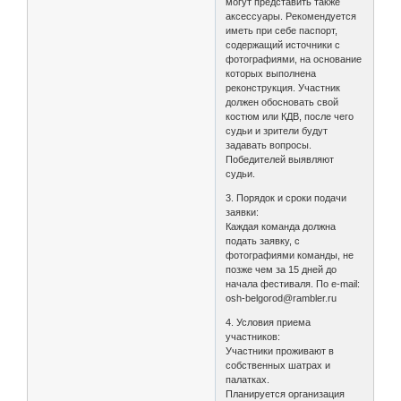
могут представить также
аксессуары. Рекомендуется
иметь при себе паспорт,
содержащий источники с
фотографиями, на основание
которых выполнена
реконструкция. Участник
должен обосновать свой
костюм или КДВ, после чего
судьи и зрители будут
задавать вопросы.
Победителей выявляют
судьи.
3. Порядок и сроки подачи
заявки:
Каждая команда должна
подать заявку, с
фотографиями команды, не
позже чем за 15 дней до
начала фестиваля. По e-mail:
osh-belgorod@rambler.ru
4. Условия приема
участников:
Участники проживают в
собственных шатрах и
палатках.
Планируется организация