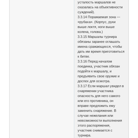
усталость маршалов не
сказалась на объективности
суждений).
3.3.14 Поражаемая зона —
«рубаха». (Корпус, руки
выше локтя, ноги выше
колена, голова.)
3.3.15 Маршалы турнира
обязаны заранее оглашать
имена сражающихся, чтобы
дать им время приготовиться
к битве.
3.3.16 Перед началом
поединка, участник обязан
подойти к маршалу, и
предъявить свое оружие и
доспех для осмотра.
3.3.17 Если маршал увидел в
снаряжении участника
опасность для него самого
или его противника, он
вправе предложить ему
заменить снаряжение. В
случае нежелания или
невозможности выполнения
этого распоряжения,
участник снимается с
турнира.