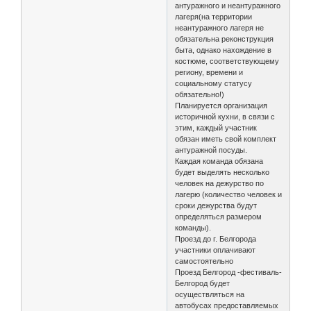
антуражного и неантуражного
лагеря(на территории
неантуражного лагеря не
обязательна реконструкция
быта, однако нахождение в
костюме, соответствующему
региону, времени и
социальному статусу
обязательно!)
Планируется организация
историчной кухни, в связи с
этим, каждый участник
обязан иметь свой комплект
антуражной посуды.
Каждая команда обязана
будет выделять несколько
человек на дежурство по
лагерю (количество человек и
сроки дежурства будут
определяться размером
команды).
Проезд до г. Белгорода
участники оплачивают
самостоятельно
Проезд Белгород -фестиваль-
Белгород будет
осуществляться на
автобусах предоставляемых