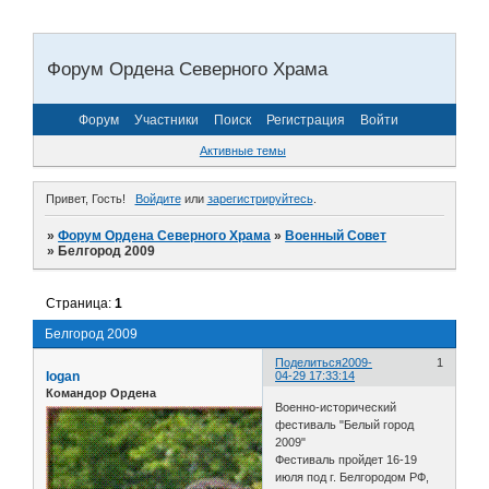
Форум Ордена Северного Храма
Форум
Участники
Поиск
Регистрация
Войти
Активные темы
Привет, Гость!
Войдите
или
зарегистрируйтесь
.
»
Форум Ордена Северного Храма
»
Военный Совет
»
Белгород 2009
Страница:
1
Белгород 2009
Поделиться
2009-
1
Iogan
04-29 17:33:14
Командор Ордена
Военно-исторический
фестиваль "Белый город
2009"
Фестиваль пройдет 16-19
июля под г. Белгородом РФ,