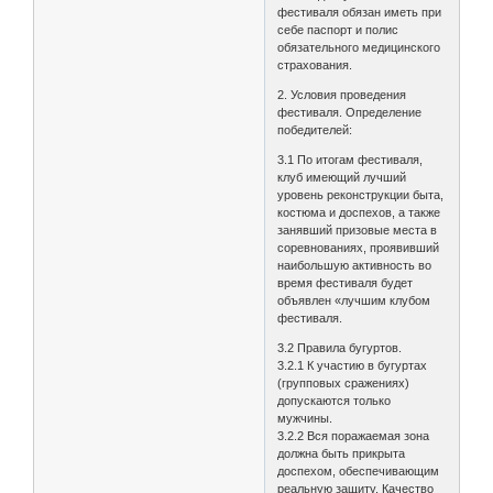
фестиваля обязан иметь при
себе паспорт и полис
обязательного медицинского
страхования.
2. Условия проведения
фестиваля. Определение
победителей:
3.1 По итогам фестиваля,
клуб имеющий лучший
уровень реконструкции быта,
костюма и доспехов, а также
занявший призовые места в
соревнованиях, проявивший
наибольшую активность во
время фестиваля будет
объявлен «лучшим клубом
фестиваля.
3.2 Правила бугуртов.
3.2.1 К участию в бугуртах
(групповых сражениях)
допускаются только
мужчины.
3.2.2 Вся поражаемая зона
должна быть прикрыта
доспехом, обеспечивающим
реальную защиту. Качество