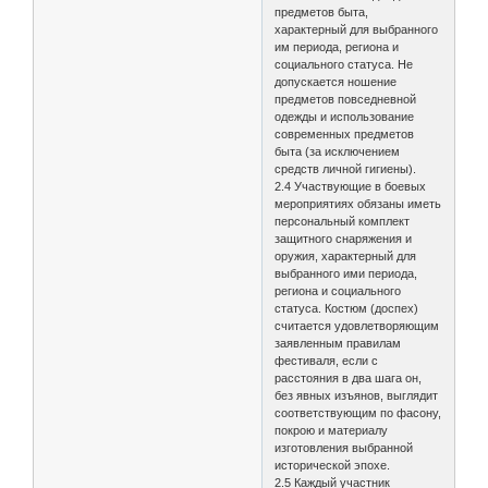
предметов быта,
характерный для выбранного
им периода, региона и
социального статуса. Не
допускается ношение
предметов повседневной
одежды и использование
современных предметов
быта (за исключением
средств личной гигиены).
2.4 Участвующие в боевых
мероприятиях обязаны иметь
персональный комплект
защитного снаряжения и
оружия, характерный для
выбранного ими периода,
региона и социального
статуса. Костюм (доспех)
считается удовлетворяющим
заявленным правилам
фестиваля, если с
расстояния в два шага он,
без явных изъянов, выглядит
соответствующим по фасону,
покрою и материалу
изготовления выбранной
исторической эпохе.
2.5 Каждый участник