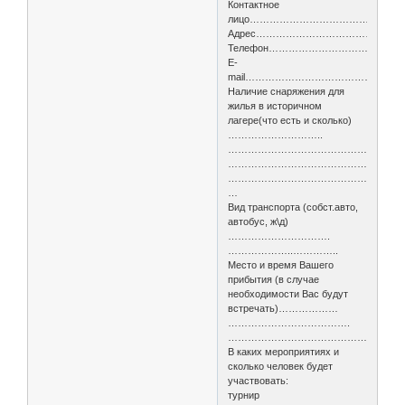
Контактное
лицо………………………………………
Адрес……………………………………
Телефон………………………………
E-
mail………………………………………
Наличие снаряжения для
жилья в историчном
лагере(что есть и сколько)
………………………..
……………………………………………
……………………………………………
………………………………………………
…
Вид транспорта (собст.авто,
автобус, ж\д)
………………………….
………………..…………..
Место и время Вашего
прибытия (в случае
необходимости Вас будут
встречать)………………
……………………………….
………………………………………………
В каких мероприятиях и
сколько человек будет
участвовать:
турнир