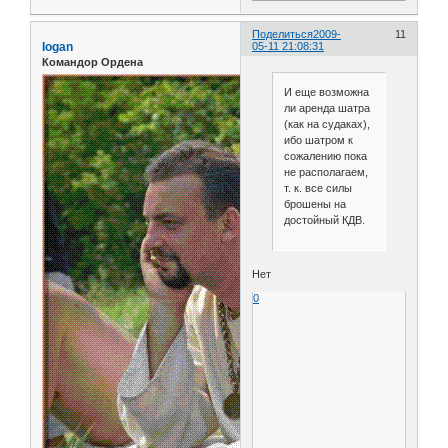
Поделиться
2009-
11
Iogan
05-11 21:08:31
Командор Ордена
И еще возможна
ли аренда шатра
(как на судаках),
ибо шатром к
сожалению пока
не располагаем,
т. к. все силы
брошены на
достойный КДВ.
Нет
0