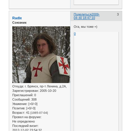
Поделиться
2009-
3
Radix
04-30 18:47:10
Союзник
Ога, мы тоже =)
0
Откуда:
г. Брянск, пр-т Ленина, д.2А,
Зарегистрирован
: 2005-10-20
Приглашений:
0
Сообщений:
308
Уважение:
[+0/-0]
Позитив:
[+0/-0]
Возраст:
41
[1985-07-04]
Провел на форуме:
Не определено
Последний визит:
2012-12-02 23:54:32