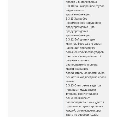
броски и выталкивание.
3.3.10 За намеренное грубое
нарушение —
дисквалификация.
3.3.11 За грубое
ненамеренное нарушение —
предупреждение. Два
предупреждения —
дисквалификация.
3.3.12 Бой длится две
минуты. Боец за это время
нанесший противнику
большее количество ударов
считается выигравшим. В
спорных случаях
распорядитель турнира
может назначить
дополнительное время, либо
решает исход поединка своей
волей.
3.3.13 Счет очков ведется
четырьмя маршалами
турнира, окончательное
решение выносит
распорядитель. Бой судится
группами по два маршала в
каждой, сменяющими друг
друга по очереди. (Дабы