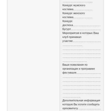
…………………………....
Конкурс мужского
костюма…………………
Конкурс женского
костюма…………………
Конкурс
доспеха……………………………..
Бугурт……………………………………
Мероприятия в которых Ваш
клуб принимал
участие…………………………………
………………….
……………………………………………
……………………………………………
……………………………………………
………………………
Ваши пожелания по
организации и программе
фестиваля…………………………………
………………………………………………
………………………………………………
………………………………………………
……………………………………………
………………………………………………
………………..
Дополнительная информация
которую Вы хотите сообщить
оргкомитету……………………