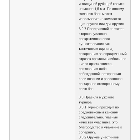
и толщиной рубящей кромки
не менее 1,5 мм. По своему
желанию боец может
использовать в комплекте
щит, оружие или два оружия.
3.2.7 Проигравшей является
сторона: условно
прекратившая свое
существование как
тактическая единица,
потерявшая за определенный
отрезок времени наибольшее
число сражающихся;
признавшая себя
побежденной; потерявшая
свои позиции и рассеянная
по заранее оговоренному
полю боя.
3.3 Правила мужского
турнира.
3.3.1 Турнир проходит по
средневековым канонам,
следовательно, главные
качества участника, это
благородство и уважение к
сопернику.
3.3.2 Оружие участников