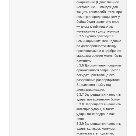
снаряжение (Единственное
исключение — бандаж для
защиты гениталий). Если при
осмотре перед поединком у
бойца будет замечено оное
— дисквалификация за
неуважение к духу турнира
3.3.5 Турнир проходит в
номинации щит-меч . однако
по договоренности между
противниками и с одобрения
маршала оружие может быть
изменено.
3.3.6 До окончания поединка
сражающимся запрещается
покидать ристалище без
разрешения распорядителя.
За самовольный уход —
дисквалификация.
3.3.7 Запрещается наносить
удары поверженному бойцу.
3.3.8 Запрещается наносить
колющие удары, а также
удары ниже бедра, в пах,
лицо.
3.3.9 Запрещается наносить
удары кулаком, коленом,
использовать подсечки,