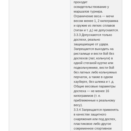
проходит
освидетельствование у
маршалов турнира.
Ограничение веса — мечи
весом менее 1, 2 килограмма
и оружие из легких сплавов
(титан и т. д.) не допускаются.
3.3.3 Допускаются только
доспехи, реально
защищающие от удара.
Запрещается выходить на
ристалище и вести бой без
доспехов (лат, кольчуги) в
одной стеганой куртке или
подкольчужнике, вести бой
без латных либо кольчужных
перчаток, а также в одном
хауберге, без шлема и т. д.
Общие весовые параметры
доспеха — не менее 16
килограммов (т. е.
приближенные к реальному
весу).
3.3.4 Запрещается применять
в качестве защитного
снаряжения или под доспех,
пластиковое либо другое
современное спортивное