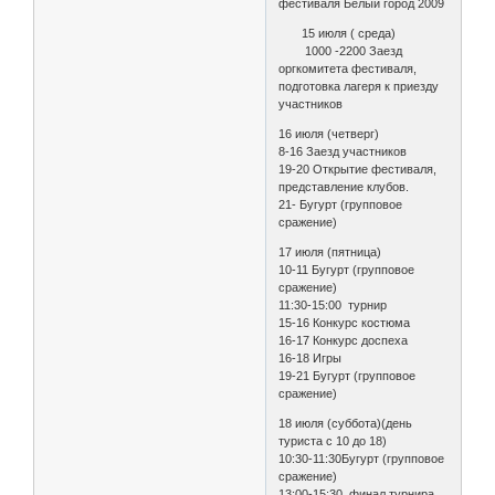
фестиваля Белый город 2009
15 июля ( среда)
1000 -2200 Заезд
оргкомитета фестиваля,
подготовка лагеря к приезду
участников
16 июля (четверг)
8-16 Заезд участников
19-20 Открытие фестиваля,
представление клубов.
21- Бугурт (групповое
сражение)
17 июля (пятница)
10-11 Бугурт (групповое
сражение)
11:30-15:00 турнир
15-16 Конкурс костюма
16-17 Конкурс доспеха
16-18 Игры
19-21 Бугурт (групповое
сражение)
18 июля (суббота)(день
туриста с 10 до 18)
10:30-11:30Бугурт (групповое
сражение)
13:00-15:30 финал турнира