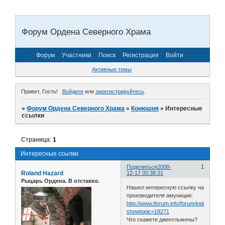
Форум Ордена Северного Храма
Форум
Участники
Поиск
Регистрация
Войти
Активные темы
Привет, Гость!
Войдите
или
зарегистрируйтесь
.
»
Форум Ордена Северного Храма
»
Конюшня
»
Интересные
ссылки
Страница:
1
Интересные ссылки
Поделиться
2008-
1
Roland Hazard
12-17 00:38:31
Рыцарь Ордена. В отставке.
Нашел интересную ссылку на
производителя амуниции:
http://www.tforum.info/forum/index.php?
showtopic=18271
Что скажете джентльмены?