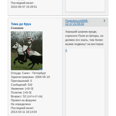
Последний визит:
2010-06-07 15:28:51
Поделиться
2008-
3
Тома де Круа
12-17 21:55:02
Союзник
Хороший шорник вроде,
спросите Поля из Шпоры, он
должен его знать, тем более
мужик подвинут на вестерне.
0
Откуда:
Санкт - Петербург
Зарегистрирован
: 2006-05-19
Приглашений:
0
Сообщений:
532
Уважение:
[+0/-0]
Позитив:
[+0/-0]
Возраст:
52
[1974-07-08]
Провел на форуме:
Не определено
Последний визит:
2013-03-11 18:13:03