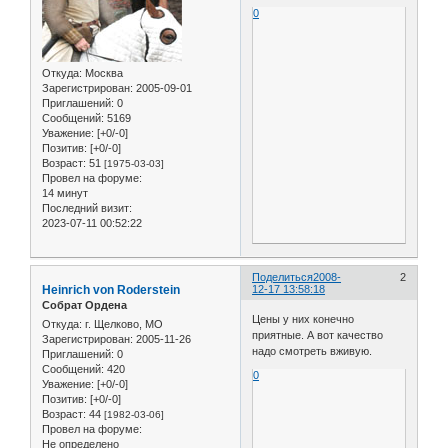
0
Откуда:
Москва
Зарегистрирован
: 2005-09-01
Приглашений:
0
Сообщений:
5169
Уважение:
[+0/-0]
Позитив:
[+0/-0]
Возраст:
51
[1975-03-03]
Провел на форуме:
14 минут
Последний визит:
2023-07-11 00:52:22
Поделиться
2008-
2
Heinrich von Roderstein
12-17 13:58:18
Собрат Ордена
Цены у них конечно
Откуда:
г. Щелково, МО
приятные. А вот качество
Зарегистрирован
: 2005-11-26
надо смотреть вживую.
Приглашений:
0
Сообщений:
420
0
Уважение:
[+0/-0]
Позитив:
[+0/-0]
Возраст:
44
[1982-03-06]
Провел на форуме:
Не определено