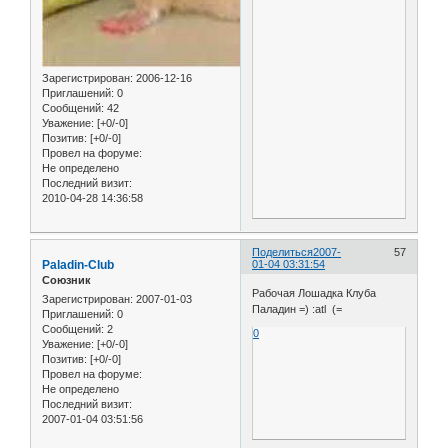
Зарегистрирован
: 2006-12-16
Приглашений:
0
Сообщений:
42
Уважение:
[+0/-0]
Позитив:
[+0/-0]
Провел на форуме:
Не определено
Последний визит:
2010-04-28 14:36:58
Поделиться
2007-
57
Paladin-Club
01-04 03:31:54
Союзник
Рабочая Лошадка Клуба
Зарегистрирован
: 2007-01-03
Паладин =) :atl (=
Приглашений:
0
Сообщений:
2
0
Уважение:
[+0/-0]
Позитив:
[+0/-0]
Провел на форуме:
Не определено
Последний визит:
2007-01-04 03:51:56