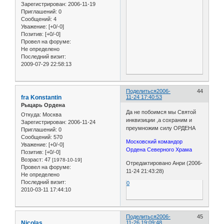
Зарегистрирован
: 2006-11-19
Приглашений:
0
Сообщений:
4
Уважение:
[+0/-0]
Позитив:
[+0/-0]
Провел на форуме:
Не определено
Последний визит:
2009-07-29 22:58:13
Поделиться
2006-
44
fra Konstantin
11-24 17:40:53
Рыцарь Ордена
Да не побоимся мы Святой
Откуда:
Москва
инквизиции ,а сохраним и
Зарегистрирован
: 2006-11-24
преумножим силу ОРДЕНА
Приглашений:
0
Сообщений:
570
Московский командор
Уважение:
[+0/-0]
Ордена Северного Храма
Позитив:
[+0/-0]
Возраст:
47
[1978-10-19]
Отредактировано Анри (2006-
Провел на форуме:
11-24 21:43:28)
Не определено
Последний визит:
0
2010-03-11 17:44:10
Поделиться
2006-
45
Nicolas
11-26 19:09:48