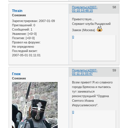
Поделиться
2007-
58
Thrain
01-10 13:48:15
Союзник
Приветствую...
Зарегистрирован
: 2007-01-09
Сержант клуба Рыцарский
Приглашений:
0
Сообщений:
1
Замок (Москва)
Уважение:
[+0/-0]
0
Позитив:
[+0/-0]
Провел на форуме:
Не определено
Последний визит:
2007-05-01 01:11:01
Поделиться
2007-
59
Глюк
01-11 21:33:47
Союзник
Всем привет! Я из славного
города Брянска и пытаюсь
тут заниматься
реконструкцыей "Ордена
Святого Иоана
Иерусалимского".
0