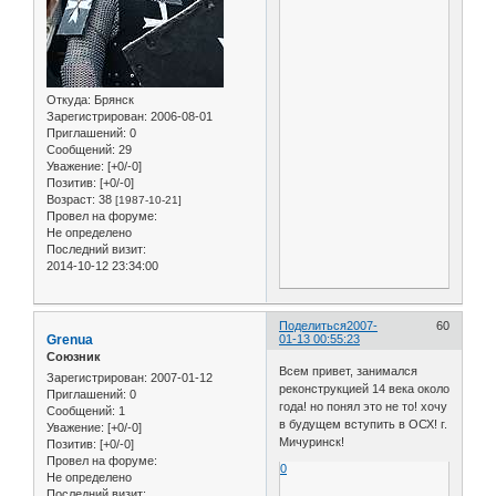
Откуда:
Брянск
Зарегистрирован
: 2006-08-01
Приглашений:
0
Сообщений:
29
Уважение:
[+0/-0]
Позитив:
[+0/-0]
Возраст:
38
[1987-10-21]
Провел на форуме:
Не определено
Последний визит:
2014-10-12 23:34:00
Поделиться
2007-
60
Grenua
01-13 00:55:23
Союзник
Всем привет, занимался
Зарегистрирован
: 2007-01-12
реконструкцией 14 века около
Приглашений:
0
года! но понял это не то! хочу
Сообщений:
1
в будущем вступить в ОСХ! г.
Уважение:
[+0/-0]
Мичуринск!
Позитив:
[+0/-0]
Провел на форуме:
0
Не определено
Последний визит: