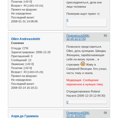
Позитив:
[+0/-0]
присоединяться, дела они
Возраст:
44
[1982-05-04]
лицо человека
Провел на форуме:
Не определено
Пилигрим ищет приют =)
Последний визит:
0
2008-01-31 14:08:06
Поделиться
2006-
55
Ollen Andreasdottir
12-20 12:17:53
Союзник
Позвольте представиться.
Откуда:
СПб
Ollen, дочь купецкая. Шведка.
Зарегистрирован
: 2006-12-20
Женщина, зарабатывающая
Приглашений:
0
себе на жизнь луком... и
Сообщений:
12
Уважение:
[+0/-0]
стрелами
Живу в
Позитив:
[+0/-0]
Северной Венеции. Кто узнал,
Возраст:
43
[1983-05-28]
честь тому и хвала.
Провел на форуме:
Не определено
Модерация. Сообщение
Последний визит:
перенесено в нужную тему.
2008-03-14 16:19:21
Отредактировано Roland
Hazard (2006-12-20 12:49:30)
0
Поделиться
2006-
56
Анри де Граммон
12-21 10:04:07