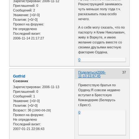
Зарегистрирован
: 2006-11-12
Реконструкцией занимаюсь
Приглашений:
0
чуть меньше полу года т.ч.
Сообщений:
2
расказывать пока особо
Уважение:
[+0/-0]
нечего.
Позитив:
[+0/-0]
Провел на форуме:
А о себе могу сказать, что по
Не определено
паспорту я Клим Николаевич,
Последний визит:
живу в Воркуте, и имею
2006-11-14 21:17:27
желание создать вместе со
своими друзьями местную
факторию Ордена.
0
Поделиться
2006-
37
Gotfrid
11-13 23:47:45
Союзник
Приветствую братья по
Зарегистрирован
: 2006-11-13
Ордену.Я совсем недавно
Приглашений:
0
вступил в Брестскую
Сообщений:
1
Командорию (Белорусь
Уважение:
[+0/-0]
г.Брест).
Позитив:
[+0/-0]
Возраст:
36
[1990-06-28]
0
Провел на форуме:
Не определено
Последний визит:
2007-01-21 22:06:43