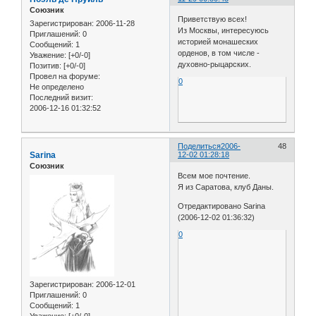
Союзник
Приветствую всех!
Зарегистрирован
: 2006-11-28
Из Москвы, интересуюсь
Приглашений:
0
историей монашеских
Сообщений:
1
орденов, в том числе -
Уважение:
[+0/-0]
духовно-рыцарских.
Позитив:
[+0/-0]
Провел на форуме:
0
Не определено
Последний визит:
2006-12-16 01:32:52
Поделиться
2006-
48
Sarina
12-02 01:28:18
Союзник
Всем мое почтение.
Я из Саратова, клуб Даны.
Отредактировано Sarina
(2006-12-02 01:36:32)
0
Зарегистрирован
: 2006-12-01
Приглашений:
0
Сообщений:
1
Уважение:
[+0/-0]