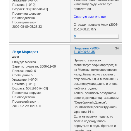
Уважение:
[+0/-0]
и поэтому буду часто тут
Позитив:
[+0/-0]
появляться...
Возраст:
38
[1988-06-21]
Провел на форуме:
Советую сменить ник
Не определено
Последний визит:
Отредактировано Анри (2006-
2009-08-09 05:23:33
11-10 08:28:07)
0
Поделиться
2006-
34
Леди Маргарет
11-09 00:54:35
друг
Приветствую всех!
Откуда:
Москва
Меня зовут леди Маргарет, я
Зарегистрирован
: 2006-11-09
из Москвы, некоторое время
Приглашений:
0
назад была тесно связана с
Сообщений:
5
отделением ОСХ в Москве. В
Уважение:
[+0/-0]
реконструкции давно и очень
Позитив:
[+0/-0]
Возраст:
50
люблю это дело.
[1976-04-05]
Провел на форуме:
Теперь занялась созданием
Не определено
своего детища под названием
Последний визит:
"Серебряный Дракон".
2012-02-29 15:14:11
Занимаемся реконструкцией
Франции 14 в.
Если не изменит удача, то
лелею надежду вновь
вернуться в ряды братьев и
сестёр. :sos