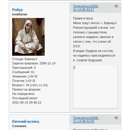
Поделиться
2006-
38
Робур
11-14 05:43:17
комбатан
Приветствую.
Меня зовут Антон. г. Барнаул.
Реконструкцией и всем, что
связано с рыцарством,
увлекся недавно, именно в
связи с тем, что узнал об
ОСХ.
В рядах Ордена не состою,
но надеюсь присоединиться
Откуда:
Барнаул
в скором будущем.
Зарегистрирован
: 2006-11-14
0
Приглашений:
0
Сообщений:
61
Уважение:
[+0/-0]
Позитив:
[+0/-0]
Возраст:
44
[1981-12-29]
Провел на форуме:
Не определено
Последний визит:
2011-06-15 09:48:12
Поделиться
2006-
39
Евгений-кузнец
11-14 08:42:09
Союзник
Приветствую! Я живу в