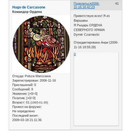
Поделиться
2006-
41
Hugo de Carcasone
11-16 16:42:23
Командор Ордена
Приветствую всех! Я из
Варшавы
Я Рыцарь ОРДЕНА
СЕВЕРНОГО ХРАМА
Dymitr Czarniecki
Отредактировано Анри (2006-
11-16 18:55:28)
0
Откуда:
Polsza Warszawa
Зарегистрирован
: 2006-11-16
Приглашений:
0
Сообщений:
9
Уважение:
[+0/-0]
Позитив:
[+0/-0]
Возраст:
61
[1965-01-30]
Провел на форуме:
Не определено
Последний визит:
2009-03-18 21:11:36