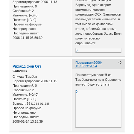
Зарегистрирован
: 2006-11-13
Барнауле, где в скором
Приглашений:
0
времени откроется
Сообщений:
2
командория ОСХ. Занимаюсь
Уважение:
[+0/-0]
ковкой доспехов и клинков, в
Позитив:
[+0/-0]
том числе из дамасской
Провел на форуме:
Не определено
стали, в ближайшее время
Последний визит:
хочу попробовать булат. Если
2006-11-15 06:59:39
кому интересно,
спрашивайте.
0
Поделиться
2006-
40
Рихард фон Отт
11-15 23:51:54
Союзник
Приветствую всех!Я из
Откуда:
Тамбов
Тамбова-пока не в Ордене,но
Зарегистрирован
: 2006-11-15
вот-вот буду вступать!
Приглашений:
0
Сообщений:
2
0
Уважение:
[+0/-0]
Позитив:
[+0/-0]
Возраст:
38
[1988-01-28]
Провел на форуме:
Не определено
Последний визит:
2008-01-14 13:18:39