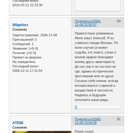
Последний визит:
2010-03-21 22:33:35
Поделиться
2006-
50
Wilgeforz
12-08 22:55:57
Союзник
Приветствую уважаемые.
Зарегистрирован
: 2006-12-08
Меня зовут Алексей. Я из
Приглашений:
0
славного города Москвы. По
Сообщений:
1
воли случая (а может
Уважение:
[+0/-0]
судьбы, кто знает), узнал о
Позитив:
[+0/-0]
вашем ордене благодаря
Провел на форуме:
Не определено
моему другу-авантюристу.
Последний визит:
До сих пор я не состоял ни
2006-12-11 17:31:54
где, однако историческое
фехтование мне по душе.
Сколько себя помню, всегда
интересовался стариной и
рыцарством в частности.
Надеюсь в будущем
пополнить ваши ряды.
0
Поделиться
2006-
51
ATEMI
12-09 13:04:58
Союзник
Priviet vsem!