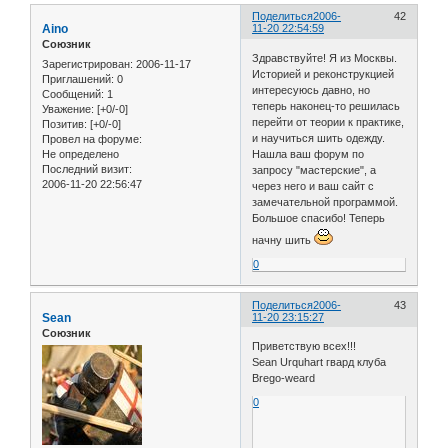
Поделиться
2006-
42
Aino
11-20 22:54:59
Союзник
Здравствуйте! Я из Москвы.
Зарегистрирован
: 2006-11-17
Историей и реконструкцией
Приглашений:
0
интересуюсь давно, но
Сообщений:
1
теперь наконец-то решилась
Уважение:
[+0/-0]
перейти от теории к практике,
Позитив:
[+0/-0]
и научиться шить одежду.
Провел на форуме:
Не определено
Нашла ваш форум по
Последний визит:
запросу "мастерские", а
2006-11-20 22:56:47
через него и ваш сайт с
замечательной программой.
Большое спасибо! Теперь
начну шить
0
Поделиться
2006-
43
Sean
11-20 23:15:27
Союзник
Приветствую всех!!!
Sean Urquhart гвард клуба
Brego-weard
0