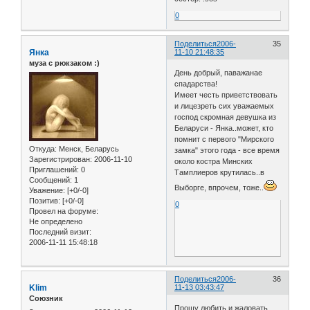
0
Поделиться
2006-
35
Янка
11-10 21:48:35
муза с рюкзаком :)
День добрый, паважанае
спадарства!
Имеет честь приветствовать
и лицезреть сих уважаемых
господ скромная девушка из
Беларуси - Янка..может, кто
помнит с первого "Мирского
Откуда:
Менск, Беларусь
замка" этого года - все время
Зарегистрирован
: 2006-11-10
около костра Минских
Приглашений:
0
Тамплиеров крутилась..в
Сообщений:
1
Выборге, впрочем, тоже..
Уважение:
[+0/-0]
Позитив:
[+0/-0]
0
Провел на форуме:
Не определено
Последний визит:
2006-11-11 15:48:18
Поделиться
2006-
36
Klim
11-13 03:43:47
Союзник
Прошу любить и жаловать.