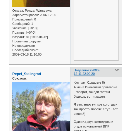
Откуда:
Polsza, Warszawa
Зарегистрирован
: 2006-12-05
Приглашений:
0
Сообщений:
1
Уважение:
[+0/-0]
Позитив:
[+0/-0]
Возраст:
41
[1985-06-12]
Провел на форуме:
Не определено
Последний визит:
2009-03-18 11:10:00
Поделиться
2006-
52
Repei_Stalingrad
12-11 22:09:20
Союзник
Кхм, хм. Сдрасьте 8)
А меня Инокентий пригласил
- говорит, заходи гостем
будешь, вот и зашел.
Я это, знаю тут кое кого, да и
так просто. Короче я тут - вот
и все 8)
Один из двух комндиров и
отцов основателей ВИК
"ШАТУН".