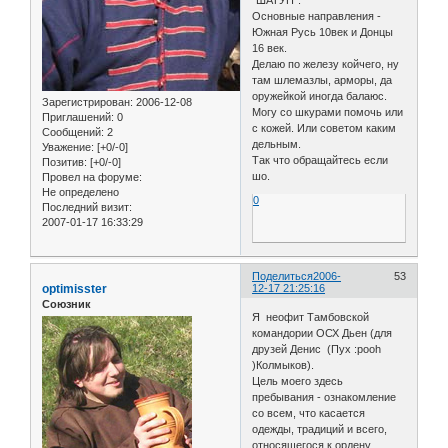
Основные направления -
Южная Русь 10век и Донцы
16 век.
Делаю по железу койчего, ну
там шлемазлы, арморы, да
оружейкой иногда балаюс.
Зарегистрирован
: 2006-12-08
Могу со шкурами помочь или
Приглашений:
0
с кожей. Или советом каким
Сообщений:
2
дельным.
Уважение:
[+0/-0]
Так что обращайтесь если
Позитив:
[+0/-0]
шо.
Провел на форуме:
Не определено
0
Последний визит:
2007-01-17 16:33:29
Поделиться
2006-
53
optimisster
12-17 21:25:16
Союзник
Я неофит Тамбовской
командории ОСХ Дьен (для
друзей Денис (Пух :pooh
)Колмыков).
Цель моего здесь
пребывания - ознакомление
со всем, что касается
одежды, традиций и всего,
относящегося к ордену...