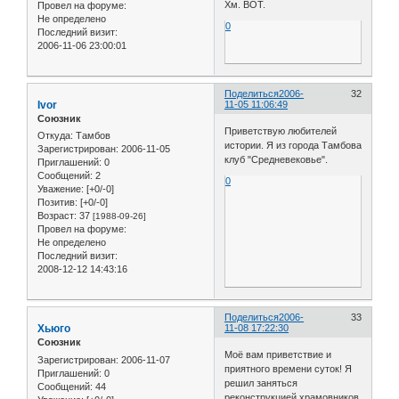
Хм. ВОТ.
Провел на форуме:
Не определено
0
Последний визит:
2006-11-06 23:00:01
Поделиться
2006-
32
Ivor
11-05 11:06:49
Союзник
Приветствую любителей
Откуда:
Тамбов
истории. Я из города Тамбова
Зарегистрирован
: 2006-11-05
клуб "Средневековье".
Приглашений:
0
Сообщений:
2
0
Уважение:
[+0/-0]
Позитив:
[+0/-0]
Возраст:
37
[1988-09-26]
Провел на форуме:
Не определено
Последний визит:
2008-12-12 14:43:16
Поделиться
2006-
33
Хьюго
11-08 17:22:30
Союзник
Моё вам приветствие и
Зарегистрирован
: 2006-11-07
приятного времени суток! Я
Приглашений:
0
решил заняться
Сообщений:
44
реконструкцией храмовников,