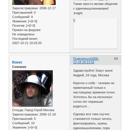
Также просто желаю общения
Зарегистрирован
: 2006-12-17
с единомышленниками!
Приглашений:
0
:knight
Сообщений:
9
0
Уважение:
[+0/-0]
Позитив:
[+0/-0]
Провел на форуме:
Не определено
Последний визит:
2007-10-21 19:29:20
Поделиться
2006-
54
Rover
12-18 18:13:32
Союзник
Здравствуйте! Зовут меня
Андрей, 24 года, Москва
Коротко о себе - человек не
привязанный только к
настоящему времени точно.
Хотелось бы на несколько
сотен лет пораньше
родиться...
Откуда:
Город Герой Москва
Одному все таки скучно
Зарегистрирован
: 2006-12-18
Приглашений:
0
становится только читать,
Сообщений:
10
фантазировать, нужны
Уважение:
[+0/-0]
единомышленники, пора