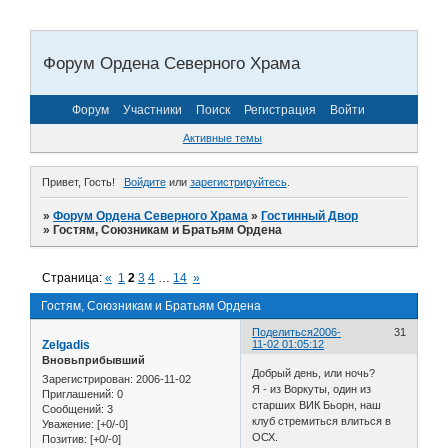
Форум Ордена Северного Храма
Форум
Участники
Поиск
Регистрация
Войти
Активные темы
Привет, Гость!
Войдите
или
зарегистрируйтесь
.
»
Форум Ордена Северного Храма
»
Гостинный Двор
»
Гостям, Союзникам и Братьям Ордена
Страница:
«
1
2
3
4
…
14
»
Гостям, Союзникам и Братьям Ордена
Поделиться
2006-
31
Zelgadis
11-02 01:05:12
Вновьприбывший
Добрый день, или ночь?
Зарегистрирован
: 2006-11-02
Я - из Воркуты, один из
Приглашений:
0
старших ВИК Бьорн, наш
Сообщений:
3
клуб стремиться влиться в
Уважение:
[+0/-0]
ОСХ.
Позитив:
[+0/-0]