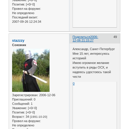
Позитив:
[+0/-0]
Провел на форуме:
Не определено
Последний визит:
2007-09-26 12:24:34
Поделиться
2006-
49
stazzzy
12-06 21:15:27
Союзник
Александр, Санкт-Петербург
Мне 15 лет, интересуюсь
историей
Имею огромное желание
вступить в ряды ОСХ, и
надеюсь удостоюсь такой
чести
0
Зарегистрирован
: 2006-12-06
Приглашений:
0
Сообщений:
1
Уважение:
[+0/-0]
Позитив:
[+0/-0]
Возраст:
34
[1991-10-20]
Провел на форуме:
Не определено