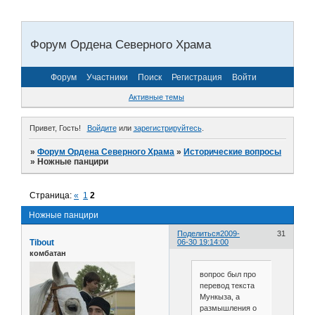
Форум Ордена Северного Храма
Форум
Участники
Поиск
Регистрация
Войти
Активные темы
Привет, Гость!
Войдите
или
зарегистрируйтесь
.
»
Форум Ордена Северного Храма
»
Исторические вопросы
»
Ножные панцири
Страница:
«
1
2
Ножные панцири
Поделиться
2009-
31
Tibout
06-30 19:14:00
комбатан
вопрос был про
перевод текста
Мункыза, а
размышления о