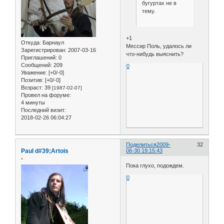
бугуртах не в
тему.
+1
Откуда:
Барнаул
Мессир Поль, удалось ли
Зарегистрирован
: 2007-03-16
что-нибудь выяснить?
Приглашений:
0
Сообщений:
209
0
Уважение:
[+0/-0]
Позитив:
[+0/-0]
Возраст:
39
[1987-02-07]
Провел на форуме:
4 минуты
Последний визит:
2018-02-26 06:04:27
Поделиться
2009-
32
Paul d#39;Artois
06-30 19:15:43
-
Пока глухо, подождем.
0