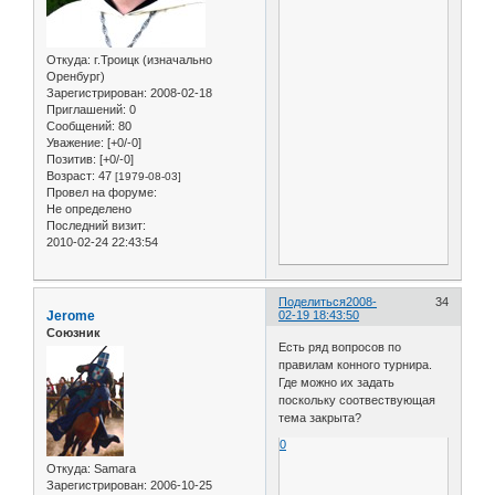
Откуда:
г.Троицк (изначально
Оренбург)
Зарегистрирован
: 2008-02-18
Приглашений:
0
Сообщений:
80
Уважение:
[+0/-0]
Позитив:
[+0/-0]
Возраст:
47
[1979-08-03]
Провел на форуме:
Не определено
Последний визит:
2010-02-24 22:43:54
Поделиться
2008-
34
Jerome
02-19 18:43:50
Союзник
Есть ряд вопросов по
правилам конного турнира.
Где можно их задать
поскольку соотвествующая
тема закрыта?
0
Откуда:
Samara
Зарегистрирован
: 2006-10-25