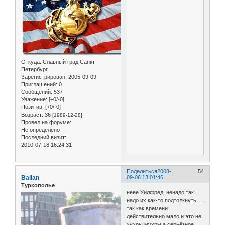
Откуда:
Славный град Санкт-
Петербург
Зарегистрирован
: 2005-09-09
Приглашений:
0
Сообщений:
537
Уважение:
[+0/-0]
Позитив:
[+0/-0]
Возраст:
36
[1989-12-28]
Провел на форуме:
Не определено
Последний визит:
2010-07-18 16:24:31
Поделиться
2008-
54
Balian
09-06 13:01:46
Туркополье
неее Уилфред, ненадо так.
надо их как-то подтолкнуть....
так как времени
действительно мало и это не
хухры мухры а серьёзное