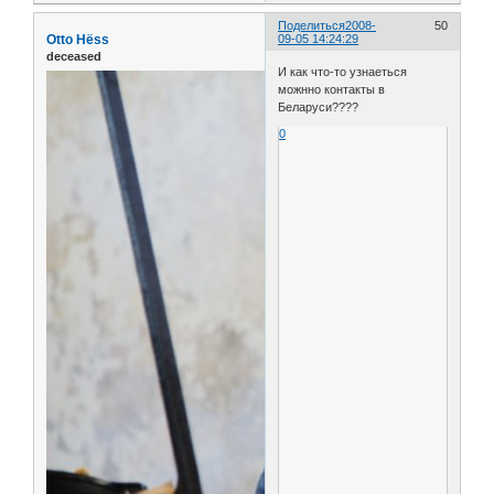
Поделиться
2008-
50
Otto Нёss
09-05 14:24:29
deceased
И как что-то узнаеться
можнно контакты в
Беларуси????
0