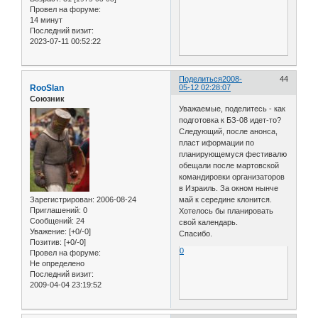
Провел на форуме:
14 минут
Последний визит:
2023-07-11 00:52:22
Поделиться
2008-
44
RooSlan
05-12 02:28:07
Союзник
Уважаемые, поделитесь - как
подготовка к БЗ-08 идет-то?
Следующий, после анонса,
пласт иформации по
планирующемуся фестивалю
обещали после мартовской
командировки организаторов
в Израиль. За окном нынче
Зарегистрирован
: 2006-08-24
май к середине клонится.
Приглашений:
0
Хотелось бы планировать
Сообщений:
24
свой календарь.
Уважение:
[+0/-0]
Спасибо.
Позитив:
[+0/-0]
0
Провел на форуме:
Не определено
Последний визит:
2009-04-04 23:19:52