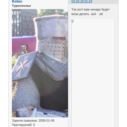
Balian
03-25 18:31:23
Туркополье
Так вот! вам ненадо будет
визы делать aut! :atl
0
Зарегистрирован
: 2008-01-06
Приглашений:
0