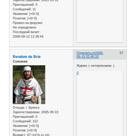
Зарегистрирован
: 2005-10-31
Приглашений:
0
Сообщений:
11
Уважение:
[+0/-0]
Позитив:
[+0/-0]
Провел на форуме:
Не определено
Последний визит:
2008-09-12 12:38:44
Поделиться
2008-
57
Rendom de Brie
09-15 02:40:32
Союзник
Жднмс с нетерпением. )
0
Откуда:
г. Брянск
Зарегистрирован
: 2005-09-10
Приглашений:
0
Сообщений:
152
Уважение:
[+0/-0]
Позитив:
[+0/-0]
Возраст:
47
[1978-11-16]