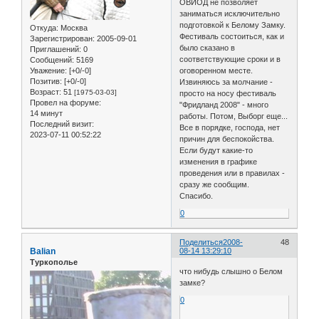
ОВИОД не позволяет
заниматься исключительно
подготовкой к Белому Замку.
Откуда:
Москва
Фестиваль состоиться, как и
Зарегистрирован
: 2005-09-01
было сказано в
Приглашений:
0
соответствующие сроки и в
Сообщений:
5169
Уважение:
[+0/-0]
оговоренном месте.
Позитив:
[+0/-0]
Извиняюсь за молчание -
Возраст:
51
[1975-03-03]
просто на носу фестиваль
Провел на форуме:
"Фридланд 2008" - много
14 минут
работы. Потом, Выборг еще...
Последний визит:
Все в порядке, господа, нет
2023-07-11 00:52:22
причин для беспокойства.
Если будут какие-то
изменения в графике
проведения или в правилах -
сразу же сообщим.
Спасибо.
0
Поделиться
2008-
48
Balian
08-14 13:29:10
Туркополье
что нибудь слышно о Белом
замке?
0