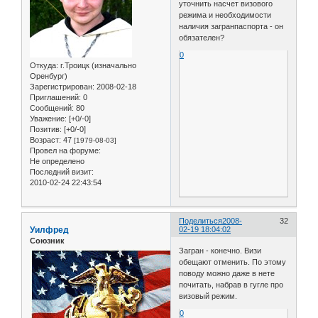
уточнить насчет визового
режима и необходимости
наличия загранпаспорта - он
обязателен?
0
Откуда:
г.Троицк (изначально
Оренбург)
Зарегистрирован
: 2008-02-18
Приглашений:
0
Сообщений:
80
Уважение:
[+0/-0]
Позитив:
[+0/-0]
Возраст:
47
[1979-08-03]
Провел на форуме:
Не определено
Последний визит:
2010-02-24 22:43:54
Поделиться
2008-
32
Уилфред
02-19 18:04:02
Союзник
Загран - конечно. Визи
обещают отменить. По этому
поводу можно даже в нете
почитать, набрав в гугле про
визовый режим.
0