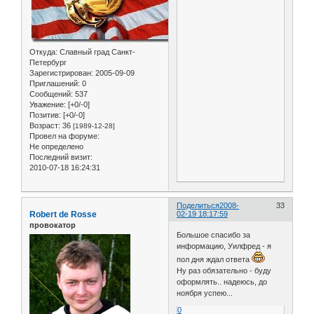
Откуда:
Славный град Санкт-
Петербург
Зарегистрирован
: 2005-09-09
Приглашений:
0
Сообщений:
537
Уважение:
[+0/-0]
Позитив:
[+0/-0]
Возраст:
36
[1989-12-28]
Провел на форуме:
Не определено
Последний визит:
2010-07-18 16:24:31
Поделиться
2008-
33
Robert de Rosse
02-19 18:17:59
провокатор
Большое спасибо за
информацию, Уилфред - я
пол дня ждал ответа
Ну раз обязательно - буду
оформлять.. надеюсь, до
ноября успею...
0