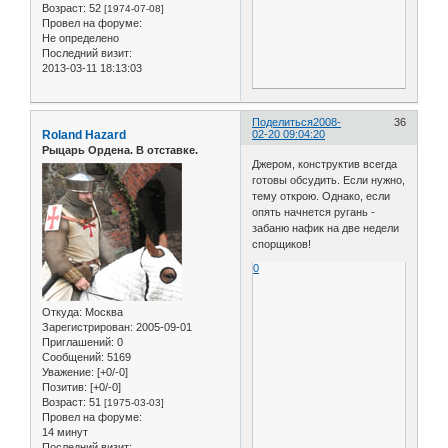
Возраст:
52
[1974-07-08]
Провел на форуме:
Не определено
Последний визит:
2013-03-11 18:13:03
Поделиться
2008-
36
Roland Hazard
02-20 09:04:20
Рыцарь Ордена. В отставке.
Джером, конструктив всегда
готовы обсудить. Если нужно,
тему открою. Однако, если
опять начнется ругань -
забаню нафик на две недели
спорщиков!
0
Откуда:
Москва
Зарегистрирован
: 2005-09-01
Приглашений:
0
Сообщений:
5169
Уважение:
[+0/-0]
Позитив:
[+0/-0]
Возраст:
51
[1975-03-03]
Провел на форуме:
14 минут
Последний визит: