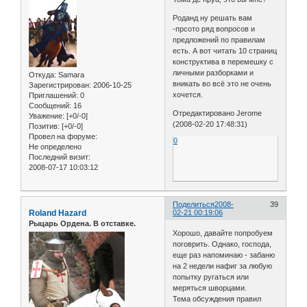
Роданд ну решать вам
-прсото ряд вопросов и
предложений по правилам
есть. А вот читать 10 страниц
конструктива в перемешку с
личными разборками и
Откуда:
Samara
вникать во всё это не очень
Зарегистрирован
: 2006-10-25
хочется.
Приглашений:
0
Сообщений:
16
Отредактировано Jerome
Уважение:
[+0/-0]
(2008-02-20 17:48:31)
Позитив:
[+0/-0]
Провел на форуме:
0
Не определено
Последний визит:
2008-07-17 10:03:12
Поделиться
2008-
39
Roland Hazard
02-21 00:19:06
Рыцарь Ордена. В отставке.
Хорошо, давайте попробуем
поговрить. Однако, господа,
еще раз напоминаю - забаню
на 2 недели нафиг за любую
попытку ругаться или
меряться шворцами.
Тема обсуждения правил