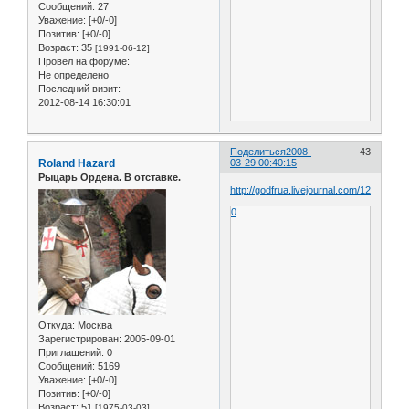
Сообщений:
27
Уважение:
[+0/-0]
Позитив:
[+0/-0]
Возраст:
35
[1991-06-12]
Провел на форуме:
Не определено
Последний визит:
2012-08-14 16:30:01
Поделиться
2008-
43
Roland Hazard
03-29 00:40:15
Рыцарь Ордена. В отставке.
http://godfrua.livejournal.com/12430.html
0
Откуда:
Москва
Зарегистрирован
: 2005-09-01
Приглашений:
0
Сообщений:
5169
Уважение:
[+0/-0]
Позитив:
[+0/-0]
Возраст:
51
[1975-03-03]