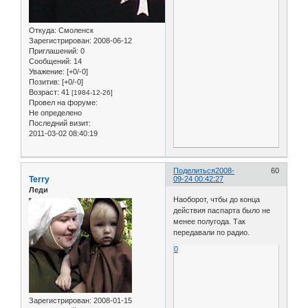
Откуда:
Смоленск
Зарегистрирован
: 2008-06-12
Приглашений:
0
Сообщений:
14
Уважение:
[+0/-0]
Позитив:
[+0/-0]
Возраст:
41
[1984-12-26]
Провел на форуме:
Не определено
Последний визит:
2011-03-02 08:40:19
Поделиться
2008-
60
Terry
09-24 00:42:27
Леди
Наоборот, чтбы до конца
действия паспарта было не
менее полугода. Так
передавали по радио.
0
Зарегистрирован
: 2008-01-15