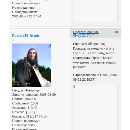
Провел на форуме:
Не определено
Последний визит:
2011-01-27 21:37:24
Поделиться
2008-
58
Paul d#39;Artois
09-23 21:57:44
-
Ещё 20 дней прошло(
Господа, не смешно - опять
как с ЛП. У кого-нибудь есть
координаты Оргов? Может
уже время поставить вопрос
ребром?
Отредактировано Поль (2008-
09-23 21:58:37)
0
Откуда:
Петербург
Зарегистрирован
: 2005-09-09
Приглашений:
0
Сообщений:
1566
Уважение:
[+0/-0]
Позитив:
[+0/-0]
Возраст:
39
[1987-07-10]
Провел на форуме:
Не определено
Последний визит: