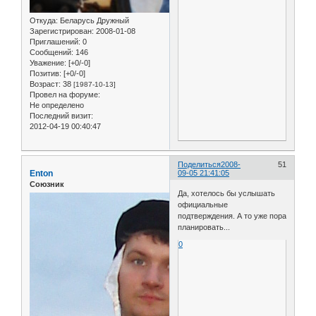
Откуда:
Беларусь Дружный
Зарегистрирован
: 2008-01-08
Приглашений:
0
Сообщений:
146
Уважение:
[+0/-0]
Позитив:
[+0/-0]
Возраст:
38
[1987-10-13]
Провел на форуме:
Не определено
Последний визит:
2012-04-19 00:40:47
Поделиться
2008-
51
Enton
09-05 21:41:05
Союзник
Да, хотелось бы услышать
официальные
подтверждения. А то уже пора
планировать...
0