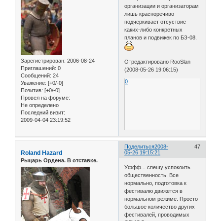
организации и организаторам
лишь красноречиво
подчеркивает отсуствие
каких-либо конкретных
планов и подвижек по БЗ-08.
Зарегистрирован
: 2006-08-24
Отредактировано RooSlan
Приглашений:
0
(2008-05-26 19:06:15)
Сообщений:
24
0
Уважение:
[+0/-0]
Позитив:
[+0/-0]
Провел на форуме:
Не определено
Последний визит:
2009-04-04 23:19:52
Поделиться
2008-
47
Roland Hazard
05-26 19:15:21
Рыцарь Ордена. В отставке.
Уффф... спешу успокоить
общественность. Все
нормально, подготовка к
фестивалю движется в
нормальном режиме. Просто
большое количество других
фестивалей, проводимых