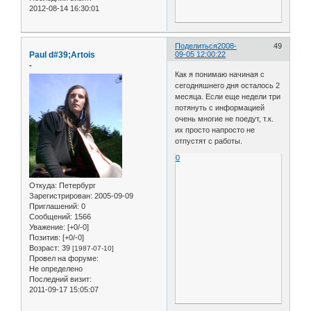
2012-08-14 16:30:01
Поделиться
2008-
49
Paul d#39;Artois
09-05 12:00:22
-
Как я понимаю начиная с
сегодняшнего дня осталось 2
месяца. Если еще недели три
потянуть с информацией
очень многие не поедут, т.к.
их просто напросто не
отпустят с работы.
0
Откуда:
Петербург
Зарегистрирован
: 2005-09-09
Приглашений:
0
Сообщений:
1566
Уважение:
[+0/-0]
Позитив:
[+0/-0]
Возраст:
39
[1987-07-10]
Провел на форуме:
Не определено
Последний визит:
2011-09-17 15:05:07