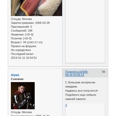
Откуда:
Москва
Зарегистрирован
: 2006-03-28
Приглашений:
0
Сообщений:
198
Уважение:
[+0/-0]
Позитив:
[+0/-0]
Возраст:
44
[1982-07-23]
Провел на форуме:
Не определено
Последний визит:
2013-01-11 16:54:51
Поделиться
2008-
56
Aizen
09-09 03:06:14
Союзник
С большим интересом
ожидаем.
Надеюсь все получится!
Подобного еще небыло
намоей памяти.
0
Откуда:
Москва