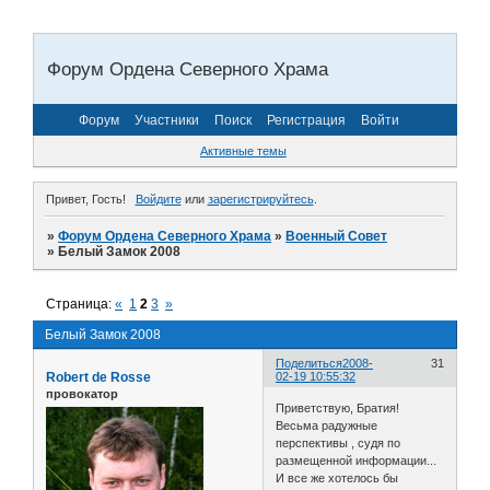
Форум Ордена Северного Храма
Форум
Участники
Поиск
Регистрация
Войти
Активные темы
Привет, Гость!
Войдите
или
зарегистрируйтесь
.
»
Форум Ордена Северного Храма
»
Военный Совет
»
Белый Замок 2008
Страница:
«
1
2
3
»
Белый Замок 2008
Поделиться
2008-
31
Robert de Rosse
02-19 10:55:32
провокатор
Приветствую, Братия!
Весьма радужные
перспективы , судя по
размещенной информации...
И все же хотелось бы