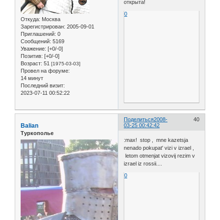
открыта!
0
Откуда:
Москва
Зарегистрирован
: 2005-09-01
Приглашений:
0
Сообщений:
5169
Уважение:
[+0/-0]
Позитив:
[+0/-0]
Возраст:
51
[1975-03-03]
Провел на форуме:
14 минут
Последний визит:
2023-07-11 00:52:22
Поделиться
2008-
40
Balian
03-25 00:42:42
Туркополье
:max! stop , mne kazetsja
nenado pokupat' vizi v izrael ,
letom otmenjat vizovij rezim v
izrael iz rossii....
0