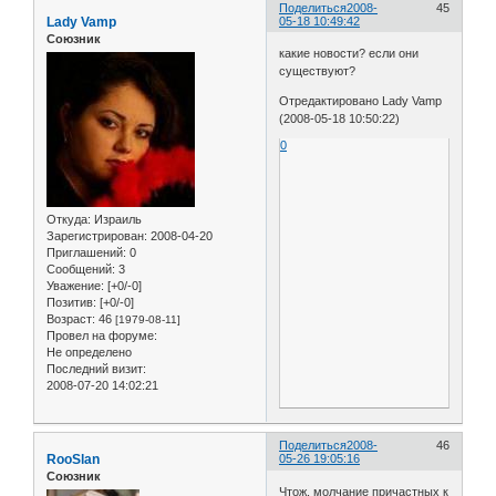
Поделиться
2008-
45
Lady Vamp
05-18 10:49:42
Союзник
какие новости? если они
существуют?
Отредактировано Lady Vamp
(2008-05-18 10:50:22)
0
Откуда:
Израиль
Зарегистрирован
: 2008-04-20
Приглашений:
0
Сообщений:
3
Уважение:
[+0/-0]
Позитив:
[+0/-0]
Возраст:
46
[1979-08-11]
Провел на форуме:
Не определено
Последний визит:
2008-07-20 14:02:21
Поделиться
2008-
46
RooSlan
05-26 19:05:16
Союзник
Чтож, молчание причастных к