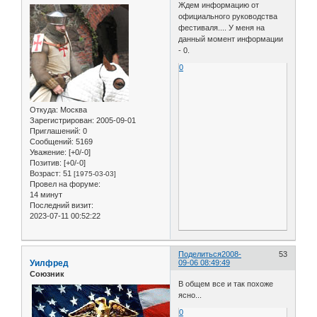
Ждем информацию от
официального руководства
фестиваля.... У меня на
данный момент информации
- 0.
0
Откуда:
Москва
Зарегистрирован
: 2005-09-01
Приглашений:
0
Сообщений:
5169
Уважение:
[+0/-0]
Позитив:
[+0/-0]
Возраст:
51
[1975-03-03]
Провел на форуме:
14 минут
Последний визит:
2023-07-11 00:52:22
Поделиться
2008-
53
Уилфред
09-06 08:49:49
Союзник
В общем все и так похоже
ясно...
0